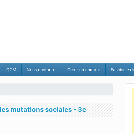
QCM
Nous contacter
Créer un compte
Fascicule d
les mutations sociales - 3e