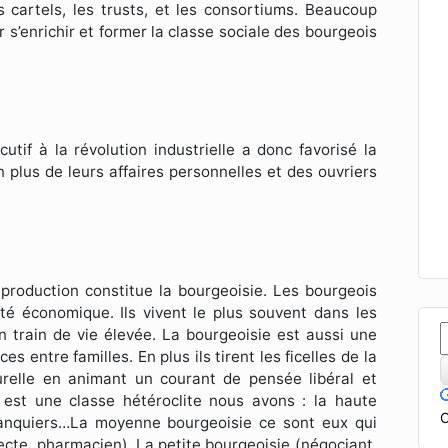
 cartels, les trusts, et les consortiums. Beaucoup
r s’enrichir et former la classe sociale des bourgeois
tif à la révolution industrielle a donc favorisé la
n plus de leurs affaires personnelles et des ouvriers
roduction constitue la bourgeoisie. Les bourgeois
vité économique. Ils vivent le plus souvent dans les
un train de vie élevée. La bourgeoisie est aussi une
s entre familles. En plus ils tirent les ficelles de la
turelle en animant un courant de pensée libéral et
est une classe hétéroclite nous avons : la haute
C
banquiers…La moyenne bourgeoisie ce sont eux qui
tecte, pharmacien). La petite bourgeoisie (négociant,