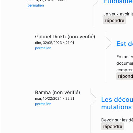
Etudiante
permalien
Je veux avoir l
répondre
Gabriel Diokh (non vérifié)
Est 
dim, 02/05/2023 - 21:01
permalien
En me en
document
compre
répond
Bamba (non vérifié)
Les découv
mar, 10/22/2024 - 22:21
permalien
mutations
Devoir sur les d
répondre