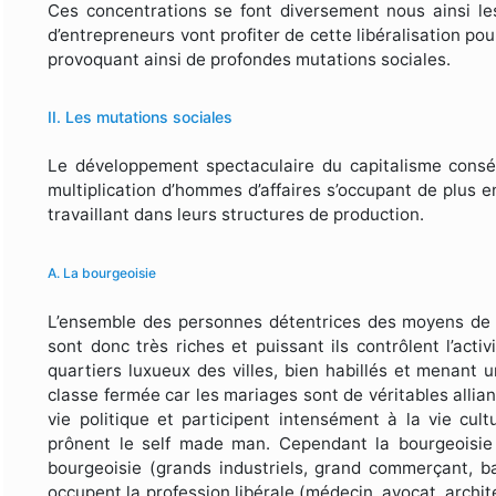
Ces concentrations se font diversement nous ainsi les
d’entrepreneurs vont profiter de cette libéralisation pou
provoquant ainsi de profondes mutations sociales.
II. Les mutations sociales
Le développement spectaculaire du capitalisme consécu
multiplication d’hommes d’affaires s’occupant de plus e
travaillant dans leurs structures de production.
A. La bourgeoisie
L’ensemble des personnes détentrices des moyens de p
sont donc très riches et puissant ils contrôlent l’acti
quartiers luxueux des villes, bien habillés et menant 
classe fermée car les mariages sont de véritables alliance
vie politique et participent intensément à la vie cul
prônent le self made man. Cependant la bourgeoisie 
bourgeoisie (grands industriels, grand commerçant, 
occupent la profession libérale (médecin, avocat, archi