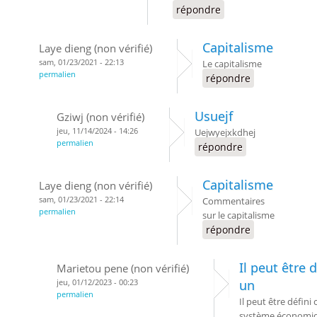
répondre
Capitalisme
Laye dieng (non vérifié)
sam, 01/23/2021 - 22:13
Le capitalisme
permalien
répondre
Usuejf
Gziwj (non vérifié)
jeu, 11/14/2024 - 14:26
Uejwyejxkdhej
permalien
répondre
Capitalisme
Laye dieng (non vérifié)
sam, 01/23/2021 - 22:14
Commentaires
permalien
sur le capitalisme
répondre
Il peut être
Marietou pene (non vérifié)
jeu, 01/12/2023 - 00:23
un
permalien
Il peut être défin
système économiqu