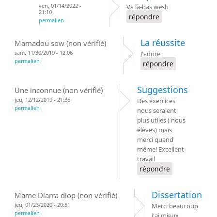
ven, 01/14/2022 -
Va là-bas wesh
21:10
répondre
permalien
La réussite
Mamadou sow (non vérifié)
sam, 11/30/2019 - 12:06
J'adore
permalien
répondre
Suggestions
Une inconnue (non vérifié)
jeu, 12/12/2019 - 21:36
Des exercices
permalien
nous seraient
plus utiles ( nous
élèves) mais
merci quand
même! Excellent
travail
répondre
Dissertation
Mame Diarra diop (non vérifié)
jeu, 01/23/2020 - 20:51
Merci beaucoup
permalien
j'ai mieux