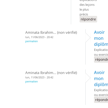
des leçons
le plus
précis
répondre
Avoir
Aminata Ibrahim... (non vérifié)
lun, 11/06/2023 - 20:42
mon
permalien
diplô
Explicati
ou exerci
répond
Avoir
Aminata Ibrahim... (non vérifié)
lun, 11/06/2023 - 20:42
mon
permalien
diplô
Explicati
ou exerci
répond