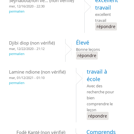
Seynabou(non vé... (non vérifié)
mer, 12/16/2020 - 22:30
travail
permalien
excellent
travail
répondre
Élevé
Djibi diop (non vérifié)
mar, 12/22/2020 - 21:12
Bonne leçons
permalien
répondre
travail à
Lamine ndione (non vérifié)
mar, 01/12/2021 - 01:10
école
permalien
Avec des
recherche pour
bien
comprendre le
leçon
répondre
Comprends
Fodè Kanté (non vérifié)