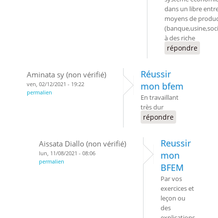
dans un libre entr
moyens de produc
(banque,usine,soc
à des riche
répondre
Réussir
Aminata sy (non vérifié)
ven, 02/12/2021 - 19:22
mon bfem
permalien
En travaillant
très dur
répondre
Reussir
Aissata Diallo (non vérifié)
lun, 11/08/2021 - 08:06
mon
permalien
BFEM
Par vos
exercices et
leçon ou
des
explications