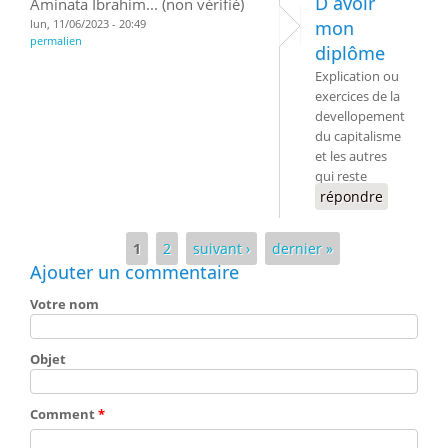
D avoir
Aminata Ibrahim... (non vérifié)
lun, 11/06/2023 - 20:49
mon
permalien
diplôme
Explication ou
exercices de la
devellopement
du capitalisme
et les autres
qui reste
répondre
Pages
1
2
suivant ›
dernier »
Ajouter un commentaire
Votre nom
Objet
Comment
*