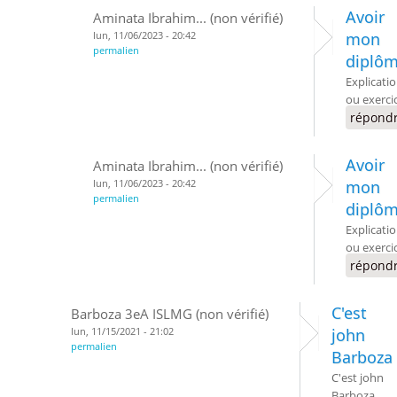
Avoir
Aminata Ibrahim... (non vérifié)
lun, 11/06/2023 - 20:42
mon
permalien
diplô
Explicati
ou exerci
répond
Avoir
Aminata Ibrahim... (non vérifié)
lun, 11/06/2023 - 20:42
mon
permalien
diplô
Explicati
ou exerci
répond
C'est
Barboza 3eA ISLMG (non vérifié)
lun, 11/15/2021 - 21:02
john
permalien
Barboza
C'est john
Barboza