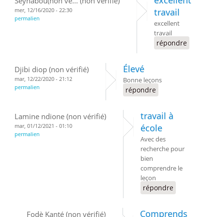
Seynabou(non vé... (non vérifié)
mer, 12/16/2020 - 22:30
travail
permalien
excellent
travail
répondre
Élevé
Djibi diop (non vérifié)
mar, 12/22/2020 - 21:12
Bonne leçons
permalien
répondre
travail à
Lamine ndione (non vérifié)
mar, 01/12/2021 - 01:10
école
permalien
Avec des
recherche pour
bien
comprendre le
leçon
répondre
Comprends
Fodè Kanté (non vérifié)