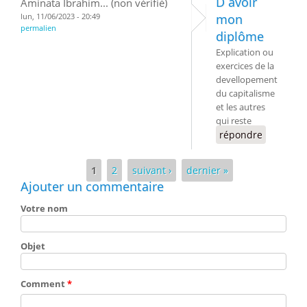
D avoir
Aminata Ibrahim... (non vérifié)
lun, 11/06/2023 - 20:49
mon
permalien
diplôme
Explication ou
exercices de la
devellopement
du capitalisme
et les autres
qui reste
répondre
Pages
1
2
suivant ›
dernier »
Ajouter un commentaire
Votre nom
Objet
Comment
*