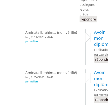
des leçons
le plus
précis
répondre
Avoir
Aminata Ibrahim... (non vérifié)
lun, 11/06/2023 - 20:42
mon
permalien
diplô
Explicati
ou exerci
répond
Avoir
Aminata Ibrahim... (non vérifié)
lun, 11/06/2023 - 20:42
mon
permalien
diplô
Explicati
ou exerci
répond