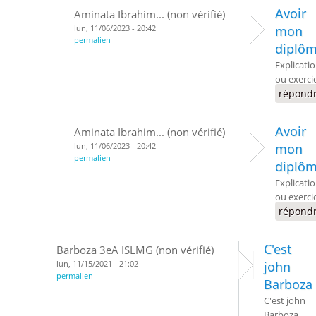
Avoir
Aminata Ibrahim... (non vérifié)
lun, 11/06/2023 - 20:42
mon
permalien
diplô
Explicati
ou exerci
répond
Avoir
Aminata Ibrahim... (non vérifié)
lun, 11/06/2023 - 20:42
mon
permalien
diplô
Explicati
ou exerci
répond
C'est
Barboza 3eA ISLMG (non vérifié)
lun, 11/15/2021 - 21:02
john
permalien
Barboza
C'est john
Barboza