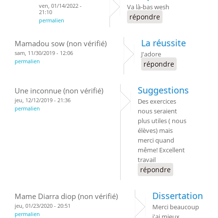
ven, 01/14/2022 -
Va là-bas wesh
21:10
répondre
permalien
La réussite
Mamadou sow (non vérifié)
sam, 11/30/2019 - 12:06
J'adore
permalien
répondre
Suggestions
Une inconnue (non vérifié)
jeu, 12/12/2019 - 21:36
Des exercices
permalien
nous seraient
plus utiles ( nous
élèves) mais
merci quand
même! Excellent
travail
répondre
Dissertation
Mame Diarra diop (non vérifié)
jeu, 01/23/2020 - 20:51
Merci beaucoup
permalien
j'ai mieux