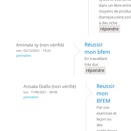
dans un libre entr
moyens de produc
(banque,usine,soc
à des riche
répondre
Réussir
Aminata sy (non vérifié)
ven, 02/12/2021 - 19:22
mon bfem
permalien
En travaillant
très dur
répondre
Reussir
Aissata Diallo (non vérifié)
lun, 11/08/2021 - 08:06
mon
permalien
BFEM
Par vos
exercices et
leçon ou
des
explications