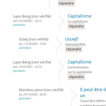
répondre
Capitalisme
Laye dieng (non vérifié)
sam, 01/23/2021 - 22:13
Le capitalisme
permalien
répondre
Usuejf
Gziwj (non vérifié)
jeu, 11/14/2024 - 14:26
Uejwyejxkdhej
permalien
répondre
Capitalisme
Laye dieng (non vérifié)
sam, 01/23/2021 - 22:14
Commentaires
permalien
sur le capitalisme
répondre
Il peut être
Marietou pene (non vérifié)
jeu, 01/12/2023 - 00:23
un
permalien
Il peut être défin
système économiqu