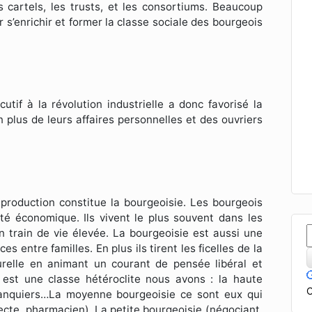
 cartels, les trusts, et les consortiums. Beaucoup
r s’enrichir et former la classe sociale des bourgeois
tif à la révolution industrielle a donc favorisé la
n plus de leurs affaires personnelles et des ouvriers
roduction constitue la bourgeoisie. Les bourgeois
vité économique. Ils vivent le plus souvent dans les
un train de vie élevée. La bourgeoisie est aussi une
s entre familles. En plus ils tirent les ficelles de la
turelle en animant un courant de pensée libéral et
est une classe hétéroclite nous avons : la haute
C
banquiers…La moyenne bourgeoisie ce sont eux qui
tecte, pharmacien). La petite bourgeoisie (négociant,