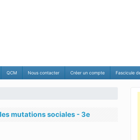
QCM
Nous contacter
Créer un compte
Fascicule d
les mutations sociales - 3e