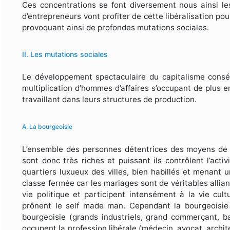
Ces concentrations se font diversement nous ainsi les
d’entrepreneurs vont profiter de cette libéralisation pou
provoquant ainsi de profondes mutations sociales.
II. Les mutations sociales
Le développement spectaculaire du capitalisme consécu
multiplication d’hommes d’affaires s’occupant de plus e
travaillant dans leurs structures de production.
A. La bourgeoisie
L’ensemble des personnes détentrices des moyens de p
sont donc très riches et puissant ils contrôlent l’acti
quartiers luxueux des villes, bien habillés et menant 
classe fermée car les mariages sont de véritables alliance
vie politique et participent intensément à la vie cul
prônent le self made man. Cependant la bourgeoisie 
bourgeoisie (grands industriels, grand commerçant, 
occupent la profession libérale (médecin, avocat, archi