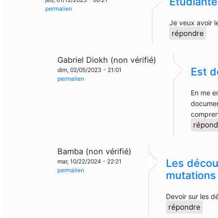
Etudiante
permalien
Je veux avoir l
répondre
Gabriel Diokh (non vérifié)
Est 
dim, 02/05/2023 - 21:01
permalien
En me en
document
compre
répond
Bamba (non vérifié)
Les découv
mar, 10/22/2024 - 22:21
permalien
mutations
Devoir sur les d
répondre