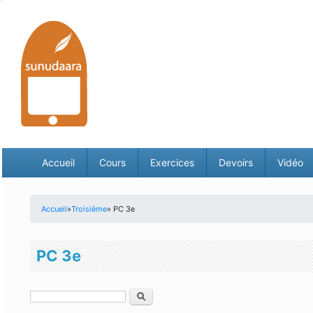
Accueil
Cours
Exercices
Devoirs
Vidéo
Accueil
»
Troisième
» PC 3e
Vous êtes ici
PC 3e
Rechercher