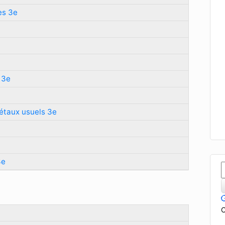
es 3e
 3e
métaux usuels 3e
3e
C