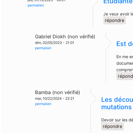
Etudiante
permalien
Je veux avoir l
répondre
Gabriel Diokh (non vérifié)
Est 
dim, 02/05/2023 - 21:01
permalien
En me en
document
compre
répond
Bamba (non vérifié)
Les découv
mar, 10/22/2024 - 22:21
permalien
mutations
Devoir sur les d
répondre