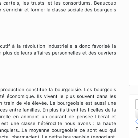
 cartels, les trusts, et les consortiums. Beaucoup
r s’enrichir et former la classe sociale des bourgeois
tif à la révolution industrielle a donc favorisé la
n plus de leurs affaires personnelles et des ouvriers
roduction constitue la bourgeoisie. Les bourgeois
vité économique. Ils vivent le plus souvent dans les
un train de vie élevée. La bourgeoisie est aussi une
s entre familles. En plus ils tirent les ficelles de la
turelle en animant un courant de pensée libéral et
est une classe hétéroclite nous avons : la haute
C
banquiers…La moyenne bourgeoisie ce sont eux qui
tecte, pharmacien). La petite bourgeoisie (négociant,