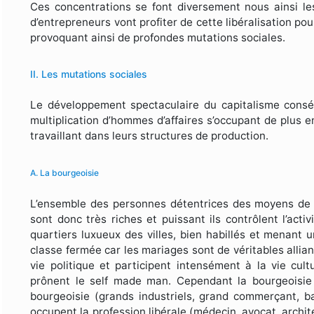
Ces concentrations se font diversement nous ainsi les
d’entrepreneurs vont profiter de cette libéralisation pou
provoquant ainsi de profondes mutations sociales.
II. Les mutations sociales
Le développement spectaculaire du capitalisme consécu
multiplication d’hommes d’affaires s’occupant de plus e
travaillant dans leurs structures de production.
A. La bourgeoisie
L’ensemble des personnes détentrices des moyens de p
sont donc très riches et puissant ils contrôlent l’acti
quartiers luxueux des villes, bien habillés et menant 
classe fermée car les mariages sont de véritables alliance
vie politique et participent intensément à la vie cul
prônent le self made man. Cependant la bourgeoisie 
bourgeoisie (grands industriels, grand commerçant, 
occupent la profession libérale (médecin, avocat, archi