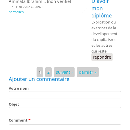
D avoir
Aminata Ibrahim... (non vérifié)
lun, 11/06/2023 - 20:49
mon
permalien
diplôme
Explication ou
exercices de la
devellopement
du capitalisme
et les autres
qui reste
répondre
Pages
1
2
suivant ›
dernier »
Ajouter un commentaire
Votre nom
Objet
Comment
*