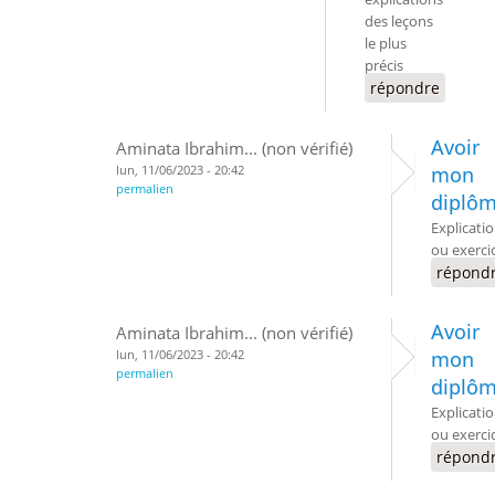
des leçons
le plus
précis
répondre
Avoir
Aminata Ibrahim... (non vérifié)
lun, 11/06/2023 - 20:42
mon
permalien
diplô
Explicati
ou exerci
répond
Avoir
Aminata Ibrahim... (non vérifié)
lun, 11/06/2023 - 20:42
mon
permalien
diplô
Explicati
ou exerci
répond