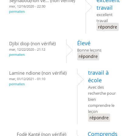
Seynabou(non vé... (non vérifié)
mer, 12/16/2020 - 22:30
travail
permalien
excellent
travail
répondre
Élevé
Djibi diop (non vérifié)
mar, 12/22/2020 - 21:12
Bonne leçons
permalien
répondre
travail à
Lamine ndione (non vérifié)
mar, 01/12/2021 - 01:10
école
permalien
Avec des
recherche pour
bien
comprendre le
leçon
répondre
Comprends
Fodè Kanté (non vérifié)