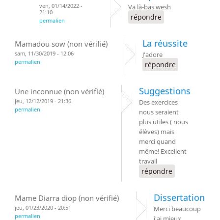
ven, 01/14/2022 -
Va là-bas wesh
21:10
répondre
permalien
La réussite
Mamadou sow (non vérifié)
sam, 11/30/2019 - 12:06
J'adore
permalien
répondre
Suggestions
Une inconnue (non vérifié)
jeu, 12/12/2019 - 21:36
Des exercices
permalien
nous seraient
plus utiles ( nous
élèves) mais
merci quand
même! Excellent
travail
répondre
Dissertation
Mame Diarra diop (non vérifié)
jeu, 01/23/2020 - 20:51
Merci beaucoup
permalien
j'ai mieux