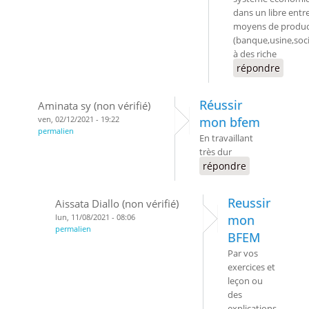
dans un libre entr
moyens de produc
(banque,usine,soc
à des riche
répondre
Réussir
Aminata sy (non vérifié)
ven, 02/12/2021 - 19:22
mon bfem
permalien
En travaillant
très dur
répondre
Reussir
Aissata Diallo (non vérifié)
lun, 11/08/2021 - 08:06
mon
permalien
BFEM
Par vos
exercices et
leçon ou
des
explications