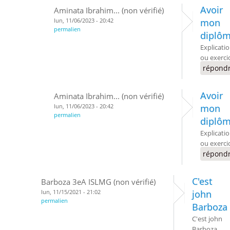
Avoir
Aminata Ibrahim... (non vérifié)
lun, 11/06/2023 - 20:42
mon
permalien
diplô
Explicati
ou exerci
répond
Avoir
Aminata Ibrahim... (non vérifié)
lun, 11/06/2023 - 20:42
mon
permalien
diplô
Explicati
ou exerci
répond
C'est
Barboza 3eA ISLMG (non vérifié)
lun, 11/15/2021 - 21:02
john
permalien
Barboza
C'est john
Barboza