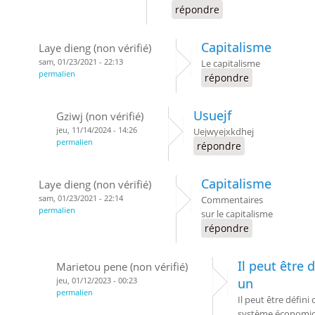
répondre
Capitalisme
Laye dieng (non vérifié)
sam, 01/23/2021 - 22:13
Le capitalisme
permalien
répondre
Usuejf
Gziwj (non vérifié)
jeu, 11/14/2024 - 14:26
Uejwyejxkdhej
permalien
répondre
Capitalisme
Laye dieng (non vérifié)
sam, 01/23/2021 - 22:14
Commentaires
permalien
sur le capitalisme
répondre
Il peut être
Marietou pene (non vérifié)
jeu, 01/12/2023 - 00:23
un
permalien
Il peut être défin
système économiqu