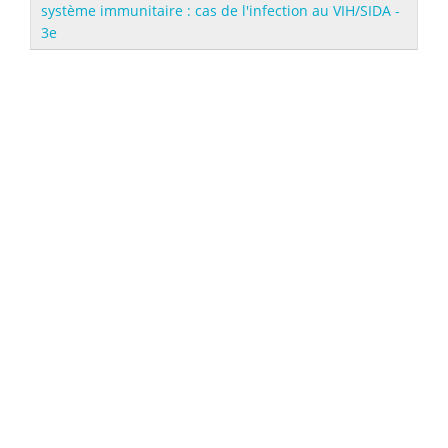
système immunitaire : cas de l'infection au VIH/SIDA -
3e