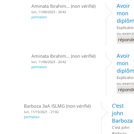
Avoir
Aminata Ibrahim... (non vérifié)
lun, 11/06/2023 - 20:42
mon
permalien
diplô
Explicati
ou exerci
répond
Avoir
Aminata Ibrahim... (non vérifié)
lun, 11/06/2023 - 20:42
mon
permalien
diplô
Explicati
ou exerci
répond
C'est
Barboza 3eA ISLMG (non vérifié)
lun, 11/15/2021 - 21:02
john
permalien
Barboza
C'est john
Barboza