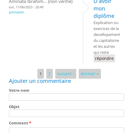
D avoir
Aminata Ibrahim... (non vérifié)
lun, 11/06/2023 - 20:49
mon
permalien
diplôme
Explication ou
exercices de la
devellopement
du capitalisme
et les autres
qui reste
répondre
Pages
1
2
suivant ›
dernier »
Ajouter un commentaire
Votre nom
Objet
Comment
*