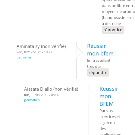
dans un libre entr
moyens de produc
(banque,usine,soc
à des riche
répondre
Réussir
Aminata sy (non vérifié)
ven, 02/12/2021 - 19:22
mon bfem
permalien
En travaillant
très dur
répondre
Reussir
Aissata Diallo (non vérifié)
lun, 11/08/2021 - 08:06
mon
permalien
BFEM
Par vos
exercices et
leçon ou
des
explications