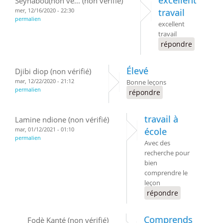
Seynabou(non vé... (non vérifié)
mer, 12/16/2020 - 22:30
travail
permalien
excellent
travail
répondre
Élevé
Djibi diop (non vérifié)
mar, 12/22/2020 - 21:12
Bonne leçons
permalien
répondre
travail à
Lamine ndione (non vérifié)
mar, 01/12/2021 - 01:10
école
permalien
Avec des
recherche pour
bien
comprendre le
leçon
répondre
Comprends
Fodè Kanté (non vérifié)