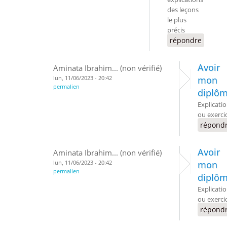
des leçons
le plus
précis
répondre
Avoir
Aminata Ibrahim... (non vérifié)
lun, 11/06/2023 - 20:42
mon
permalien
diplô
Explicati
ou exerci
répond
Avoir
Aminata Ibrahim... (non vérifié)
lun, 11/06/2023 - 20:42
mon
permalien
diplô
Explicati
ou exerci
répond