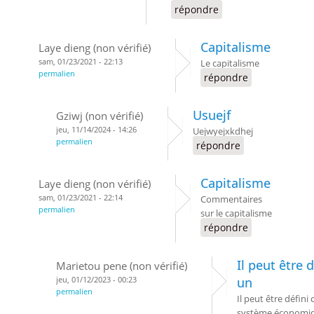
répondre
Capitalisme
Laye dieng (non vérifié)
sam, 01/23/2021 - 22:13
Le capitalisme
permalien
répondre
Usuejf
Gziwj (non vérifié)
jeu, 11/14/2024 - 14:26
Uejwyejxkdhej
permalien
répondre
Capitalisme
Laye dieng (non vérifié)
sam, 01/23/2021 - 22:14
Commentaires
permalien
sur le capitalisme
répondre
Il peut être
Marietou pene (non vérifié)
jeu, 01/12/2023 - 00:23
un
permalien
Il peut être défin
système économiqu