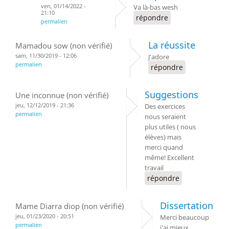
ven, 01/14/2022 -
Va là-bas wesh
21:10
répondre
permalien
La réussite
Mamadou sow (non vérifié)
sam, 11/30/2019 - 12:06
J'adore
permalien
répondre
Suggestions
Une inconnue (non vérifié)
jeu, 12/12/2019 - 21:36
Des exercices
permalien
nous seraient
plus utiles ( nous
élèves) mais
merci quand
même! Excellent
travail
répondre
Dissertation
Mame Diarra diop (non vérifié)
jeu, 01/23/2020 - 20:51
Merci beaucoup
permalien
j'ai mieux