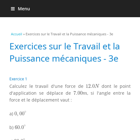
Menu
Vous êtes ici
Accueil
» Exercices sur le Travail et la Puissance mécaniques - 3e
Exercices sur le Travail et la
Puissance mécaniques - 3e
Exercice 1
12.0
N
Calculez le travail d'une force de
12.0
dont le point
N
7.00
m
d'application se déplace de
7.00
, si l'angle entre la
m
force et le déplacement vaut :
0
,
00
∘
∘
a)
0
,
00
60.0
∘
∘
b)
60.0
90.0
∘
∘