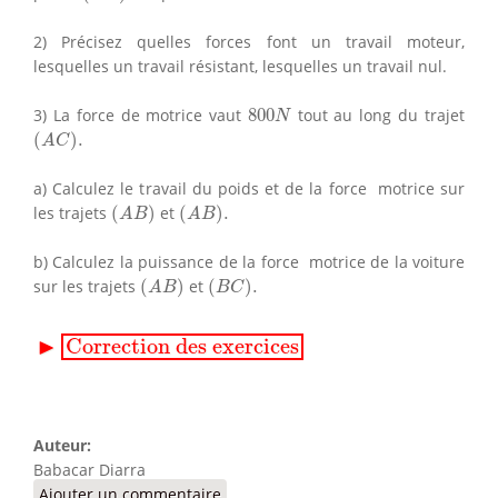
2) Précisez quelles forces font un travail moteur,
lesquelles un travail résistant, lesquelles un travail nul.
800
N
3) La force de motrice vaut
800
tout au long du trajet
N
(
A
C
)
.
(
)
.
A
C
a) Calculez le travail du poids et de la force motrice sur
(
A
B
)
(
A
B
)
.
les trajets
(
)
et
(
)
.
A
B
A
B
b) Calculez la puissance de la force motrice de la voiture
(
A
B
)
(
B
C
)
.
sur les trajets
(
)
et
(
)
.
A
B
B
C
▸
Correction des exercices
▶
Correction des exercices
Auteur:
Babacar Diarra
Ajouter un commentaire