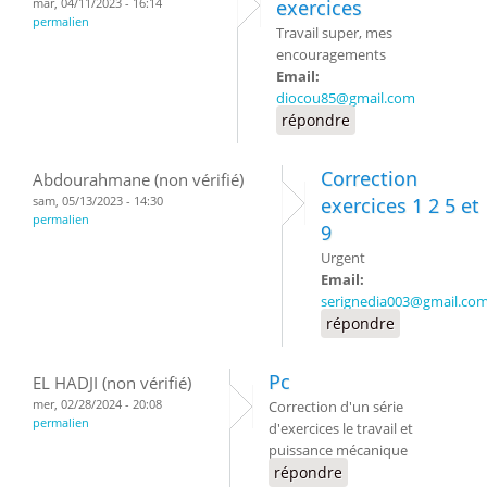
mar, 04/11/2023 - 16:14
exercices
permalien
Travail super, mes
encouragements
Email:
diocou85@gmail.com
répondre
Correction
Abdourahmane (non vérifié)
sam, 05/13/2023 - 14:30
exercices 1 2 5 et
permalien
9
Urgent
Email:
serignedia003@gmail.co
répondre
Pc
EL HADJI (non vérifié)
mer, 02/28/2024 - 20:08
Correction d'un série
permalien
d'exercices le travail et
puissance mécanique
répondre