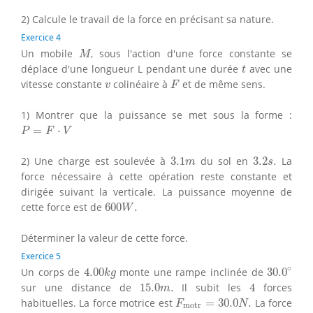
2) Calcule le travail de la force en précisant sa nature.
Exercice 4
M
Un mobile
, sous l'action d'une force constante se
M
t
déplace d'une longueur L pendant une durée
avec une
t
F
v
vitesse constante
colinéaire à
et de même sens.
v
F
1) Montrer que la puissance se met sous la forme :
P
=
F
⋅
V
=
⋅
P
F
V
3.1
m
3.2
s
.
2) Une charge est soulevée à
3.1
du sol en
3.2
.
La
m
s
force nécessaire à cette opération reste constante et
dirigée suivant la verticale. La puissance moyenne de
600
W
.
cette force est de
600
.
W
Déterminer la valeur de cette force.
Exercice 5
30.0
∘
4.00
k
g
∘
Un corps de
4.00
monte une rampe inclinée de
30.0
k
g
4
15.0
m
.
sur une distance de
15.0
.
Il subit les
4
forces
m
F
motr
=
30.0
N
.
habituelles. La force motrice est
=
30.0
.
La force
F
N
motr
F
frot
=
10.0
N
.