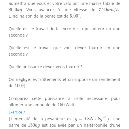
admettra que vous et votre vélo ont une masse totale de
7.20
k
m
/
h
.
80.0
k
g
.
80.0
.
Vous avancez à une vitesse de
7.20
/
.
k
g
k
m
h
5.00
∘
.
∘
L'inclinaison de la pente est de
5.00
.
Quelle est le travail de la force de la pesanteur en une
seconde ?
Quelle est le travail que vous devez fournir en une
seconde ?
Quelle puissance devez-vous fournir ?
On néglige les frottements et on suppose un rendement
100
%
.
de
100
%
.
Comparez cette puissance à celle nécessaire pour
150
allumer une ampoule de
150
Watts
Exercice 7
g
=
9.8
N
⋅
k
g
−
1
)
.
(
−
1
(
L'intensité de la pesanteur est
=
9.8
⋅
)
.
Une
g
N
k
g
150
k
g
barre de
150
est soulevée par un haltérophile d'une
k
g