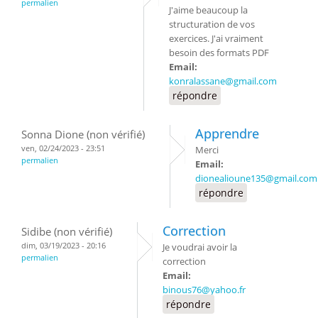
permalien
J'aime beaucoup la
structuration de vos
exercices. J'ai vraiment
besoin des formats PDF
Email:
konralassane@gmail.com
répondre
Apprendre
Sonna Dione (non vérifié)
ven, 02/24/2023 - 23:51
Merci
permalien
Email:
dionealioune135@gmail.com
répondre
Correction
Sidibe (non vérifié)
dim, 03/19/2023 - 20:16
Je voudrai avoir la
permalien
correction
Email:
binous76@yahoo.fr
répondre