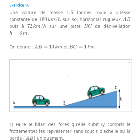
Exercice 10
1.5
Une voiture de masse
1.5
tonnes roule à vitesse
180
k
m
/
h
A
B
constante de
180
/
sur sol horizontal rugueux
k
m
h
A
B
72
k
m
/
h
B
C
puis à
72
/
sur une piste
de dénivellation
k
m
h
B
C
h
=
3
m
.
=
3
.
h
m
A
B
=
10
k
m
B
C
=
1
k
m
On donne :
=
10
et
=
1
A
B
k
m
B
C
k
m
1) Faire le bilan des fores qu'elle subit (y compris le
frottement)et les représenter sans soucis d'échelle su la
(
A
B
)
partie
(
)
uniquement.
A
B