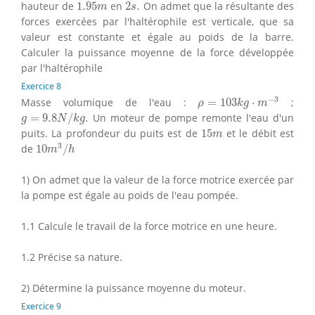
1.95
m
2
s
.
hauteur de
1.95
en
2
.
On admet que la résultante des
m
s
forces exercées par l'haltérophile est verticale, que sa
valeur est constante et égale au poids de la barre.
Calculer la puissance moyenne de la force développée
par l'haltérophile
Exercice 8
ρ
=
103
k
g
⋅
m
−
3
−
3
Masse volumique de l'eau :
=
103
⋅
;
ρ
k
g
m
g
=
9.8
N
/
k
g
.
=
9.8
/
.
Un moteur de pompe remonte l'eau d'un
g
N
k
g
15
m
puits. La profondeur du puits est de
15
et le débit est
m
10
m
3
/
h
3
de
10
/
m
h
1) On admet que la valeur de la force motrice exercée par
la pompe est égale au poids de l'eau pompée.
1.1 Calcule le travail de la force motrice en une heure.
1.2 Précise sa nature.
2) Détermine la puissance moyenne du moteur.
Exercice 9