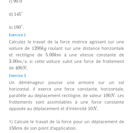
c)
90.0
145
∘
∘
d)
145
180
∘
.
∘
e)
180
.
Exercice 2
Calculez le travail de la force motrice agissant sur une
1200
k
g
voiture de
1200
roulant sur une distance horizontale
k
g
5.00
k
m
et rectiligne de
5.00
à une vitesse constante de
k
m
3.00
m
/
s
3.00
/
, si cette voiture subit une force de frottement
m
s
400
N
.
de
400
.
N
Exercice 3
Un déménageur pousse une armoire sur un sol
horizontal. Il exerce une force constante, horizontale,
100
N
.
parallèle au déplacement rectiligne, de valeur
100
.
Les
N
frottements sont assimilables à une force constante
10
N
.
opposée au déplacement et d'intensité
10
.
N
1) Calcule le travail de la force pour un déplacement de
150
c
m
150
de son point d'application.
c
m