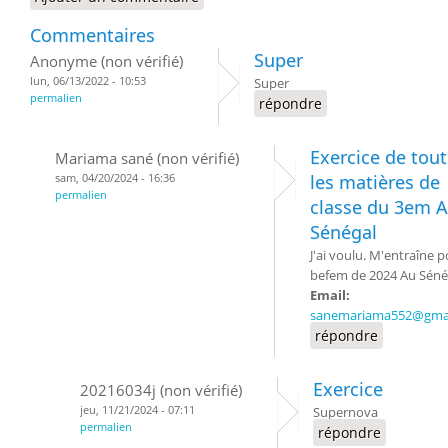
Commentaires
Super
Anonyme (non vérifié)
lun, 06/13/2022 - 10:53
Super
permalien
répondre
Exercice de tou
Mariama sané (non vérifié)
sam, 04/20/2024 - 16:36
les matières de
permalien
classe du 3em 
Sénégal
J'ai voulu. M'entraîne p
befem de 2024 Au Séné
Email:
sanemariama552@gma
répondre
Exercice
20216034j (non vérifié)
jeu, 11/21/2024 - 07:11
Supernova
permalien
répondre