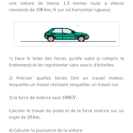
1.5
une voiture de masse
1.5
tonnes roule à vitesse
108
k
m
/
h
constante de
108
/
sur sol horizontal rugueux.
k
m
h
1) Faire le bilan des forces qu'elle subit (y compris le
frottement) et les représenter sans soucis d'échelles.
2) Préciser quelles forces font un travail moteur,
lesquelles un travail résistant, lesquelles un travail nul.
1800
N
.
3) la force de motrice vaut
1800
.
N
Calculer le travail du poids et de la force motrice sur un
10
k
m
.
trajet de
10
.
k
m
4) Calculer la puissance de la voiture.