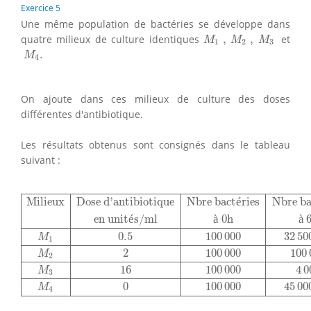
Exercice 5
Une même population de bactéries se développe dans
M
1
,
M
2
,
M
3
quatre milieux de culture identiques
,
,
et
M
M
M
1
2
3
M
4
.
.
M
4
On ajoute dans ces milieux de culture des doses
différentes d'antibiotique.
Les résultats obtenus sont consignés dans le tableau
suivant :
Milieux
Dose d'antibiotique
Nbre bactéries
Nbre bactér
Milieux
Dose d'antibiotique
Nbre bact
é
ries
Nbre ba
en unit
é
s/ml
à
 0h
à
 
0.5
100
000
32
50
M
1
2
100
000
100
M
2
16
100
000
4
0
M
3
0
100
000
45
00
M
4