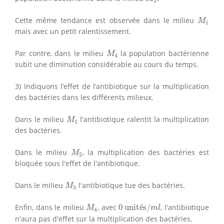
3
M
1
Cette même tendance est observée dans le milieu
M
1
mais avec un petit ralentissement.
M
4
Par contre, dans le milieu
la population bactérienne
M
4
subit une diminution considérable au cours du temps.
3) Indiquons l’effet de l’antibiotique sur la multiplication
des bactéries dans les différents milieux.
M
1
Dans le milieu
l'antibiotique ralentit la multiplication
M
1
des bactéries.
M
2
Dans le milieu
, la multiplication des bactéries est
M
2
bloquée sous l'effet de l'antibiotique.
M
3
Dans le milieu
l'antibiotique tue des bactéries.
M
3
0
unités/
m
l
M
4
Enfin, dans le milieu
, avec
0
 unit
é
s/
, l'antibiotique
M
m
l
4
n'aura pas d'effet sur la multiplication des bactéries.