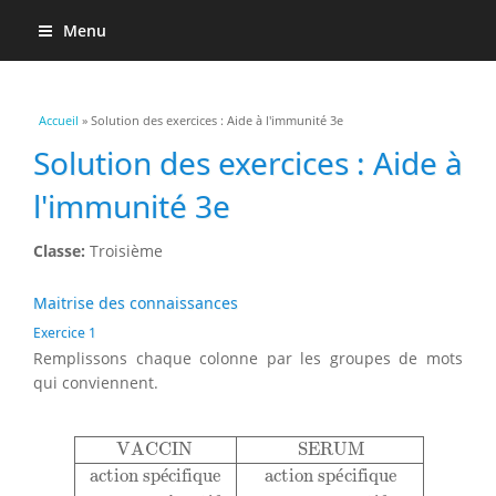
Menu
Vous êtes ici
Accueil
» Solution des exercices : Aide à l'immunité 3e
Solution des exercices : Aide à
l'immunité 3e
Classe:
Troisième
Maitrise des connaissances
Exercice 1
Remplissons chaque colonne par les groupes de mots
qui conviennent.
VACCIN
SERUM
action spécifique
action spécifique
VACCIN
SERUM
action sp
é
cifique
action sp
é
cifique