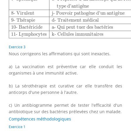
type d’antig
è
ne
8- Virulent
j- Pouvoir pathog
è
ne d’un antig
è
ne
9- Th
é
rapie
d- Traitement m
é
dical
10- Bact
é
ricide
a- Qui peut tuer des bact
é
ries
11- Lymphocytes
k- Cellules immunitaires
Exercice 3
Nous corrigeons les affirmations qui sont inexactes.
a) La vaccination est préventive car elle conduit les
organismes à une immunité active.
b) La sérothérapie est curative car elle transfère des
anticorps d'une personne à l'autre.
c) Un antibiogramme permet de tester l'efficacité d'un
antibiotique sur des bactéries prélevées chez un malade.
Compétences méthodologiques
Exercice 1