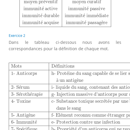
moyen pr
é
ventif
moyen curatif
immunit
é
 active
immunit
é
 passive
immunit
é
 durable
immunit
é
 imm
é
diate
immunit
é
 acquise
immunit
é
 passag
è
re
Exercice 2
Dans le tableau ci-dessous nous avons les
correspondances pour la définition de chaque mot.
Mots
Définitions
1- Anticorps
h- Protéine du sang capab
Mots
D
é
finitions
1- Anticorps
h- Prot
é
ine du sang capable de se lier 
à
 un antig
è
ne
2- S
é
rum
i- liquide du sang, contenant des anti
3- S
é
roth
é
rapie
g- Injection massive d’anticorps pour
4- Toxine
c- Substance toxique secr
é
t
é
e par une
dans le sang
5- Antig
è
ne
f- El
é
ment reconnu comme 
é
tranger p
6- Immunit
é
e- Protection contre une infection
7- Sp
é
cifique
b- Propri
é
t
é
 d’un anticorps qui ne rec