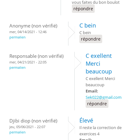
vous faites du bon boulot
répondre
C bein
Anonyme (non vérifié)
mer, 04/14/2021 - 12:46
C bein
permalien
répondre
C exellent
Responsable (non vérifié)
mer, 04/21/2021 - 22:05
Merci
permalien
beaucoup
C exellent Merci
beaucoup
Email:
Sek022@gmail.com
répondre
Élevé
Djibi diop (non vérifié)
jeu, 05/06/2021 - 22:07
Il reste la correction de
permalien
exercices 4
Email: