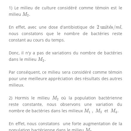
1) Le milieu de culture considéré comme témoin est le
M
2
.
milieu
.
M
2
2
unités/
m
l
En effet, avec une dose d'antibiotique de
2
 unit
é
s/
,
m
l
nous constatons que le nombre de bactéries reste
constant au cours du temps.
Donc, il n'y a pas de variations du nombre de bactéries
M
2
.
dans le milieu
.
M
2
Par conséquent, ce milieu sera considéré comme témoin
pour une meilleure appréciation des résultats des autres
milieux.
M
2
2) Hormis le milieu
où la population bactérienne
M
2
reste constante, nous observons une variation du
M
1
,
M
3
M
4
.
nombre de bactéries dans les milieux
,
et
.
M
M
M
1
3
4
En effet, nous constatons une forte augmentation de la
M
3
.
population bactérienne dans le milieu
.
M