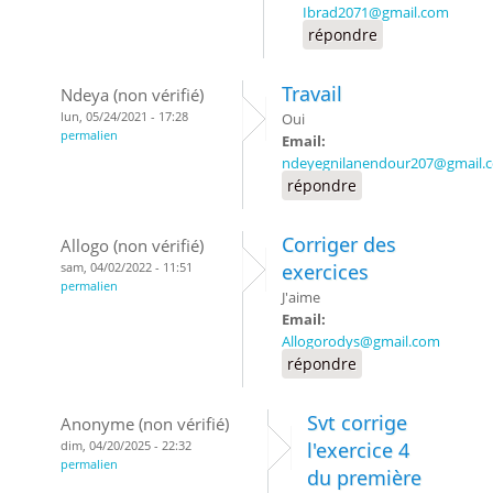
Ibrad2071@gmail.com
répondre
Travail
Ndeya (non vérifié)
lun, 05/24/2021 - 17:28
Oui
permalien
Email:
ndeyegnilanendour207@gmail.
répondre
Corriger des
Allogo (non vérifié)
sam, 04/02/2022 - 11:51
exercices
permalien
J'aime
Email:
Allogorodys@gmail.com
répondre
Svt corrige
Anonyme (non vérifié)
dim, 04/20/2025 - 22:32
l'exercice 4
permalien
du première