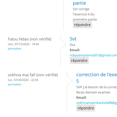
partie
Svt corrige
l'exercice 4 du
première partie
répondre
Svt
Fatou Ndao (non vérifié)
mer, 07/15/2020 - 18:44
Oui
permalien
Email:
ndiayemareme301@gmail.co
répondre
correction de l'exe
sokhna maï fall (non vérifié)
lun, 07/20/2020 - 22:50
5
permalien
SVP j'ai besoin de la correc
ferais demain examen
Email:
sokhnamaimbackefall8@g
répondre