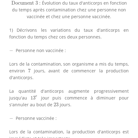
Document 3 :
Document 3 :
Évolution du taux d'anticorps en fonction
du temps après contamination chez une personne non
vaccinée et chez une personne vaccinée.
1) Décrivons les variations du taux d'anticorps en
fonction du temps chez ces deux personnes.
−
−
Personne non vaccinée :
Lors de la contamination, son organisme a mis du temps,
7
environ
7
jours, avant de commencer la production
d'anticorps.
La quantité d'anticorps augmente progressivement
13
e
e
jusqu'au
13
jour puis commence à diminuer pour
23
s'annuler au bout de
23
jours.
−
−
Personne vaccinée :
Lors de la contamination, la production d'anticorps est