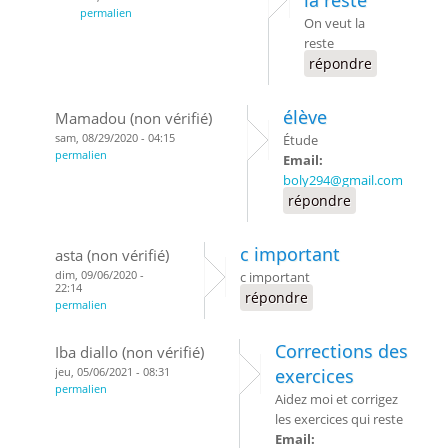
permalien
On veut la
reste
répondre
élève
Mamadou (non vérifié)
sam, 08/29/2020 - 04:15
Étude
permalien
Email:
boly294@gmail.com
répondre
c important
asta (non vérifié)
dim, 09/06/2020 -
c important
22:14
répondre
permalien
Corrections des
Iba diallo (non vérifié)
jeu, 05/06/2021 - 08:31
exercices
permalien
Aidez moi et corrigez
les exercices qui reste
Email: