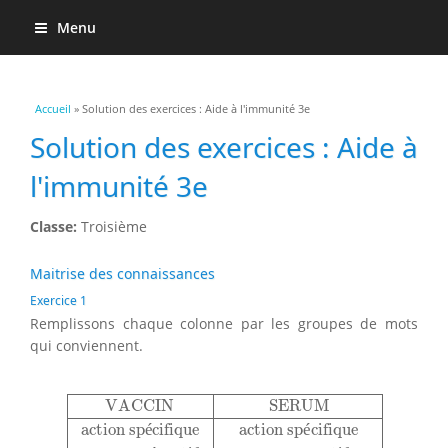
Menu
Vous êtes ici
Accueil
» Solution des exercices : Aide à l'immunité 3e
Solution des exercices : Aide à
l'immunité 3e
Classe:
Troisième
Maitrise des connaissances
Exercice 1
Remplissons chaque colonne par les groupes de mots
qui conviennent.
VACCIN
SERUM
action spécifique
action spécifique
VACCIN
SERUM
action sp
é
cifique
action sp
é
cifique