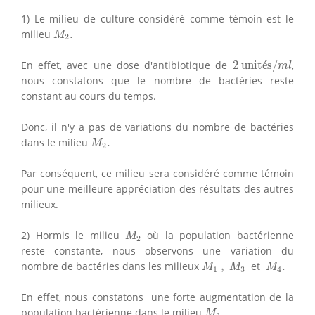
1) Le milieu de culture considéré comme témoin est le
M
2
.
milieu
.
M
2
2
unités/
m
l
En effet, avec une dose d'antibiotique de
2
 unit
é
s/
,
m
l
nous constatons que le nombre de bactéries reste
constant au cours du temps.
Donc, il n'y a pas de variations du nombre de bactéries
M
2
.
dans le milieu
.
M
2
Par conséquent, ce milieu sera considéré comme témoin
pour une meilleure appréciation des résultats des autres
milieux.
M
2
2) Hormis le milieu
où la population bactérienne
M
2
reste constante, nous observons une variation du
M
1
,
M
3
M
4
.
nombre de bactéries dans les milieux
,
et
.
M
M
M
1
3
4
En effet, nous constatons une forte augmentation de la
M
3
.
population bactérienne dans le milieu
.
M