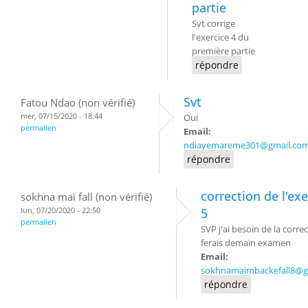
partie
Svt corrige
l'exercice 4 du
première partie
répondre
Svt
Fatou Ndao (non vérifié)
mer, 07/15/2020 - 18:44
Oui
permalien
Email:
ndiayemareme301@gmail.co
répondre
correction de l'exe
sokhna maï fall (non vérifié)
lun, 07/20/2020 - 22:50
5
permalien
SVP j'ai besoin de la correc
ferais demain examen
Email:
sokhnamaimbackefall8@g
répondre