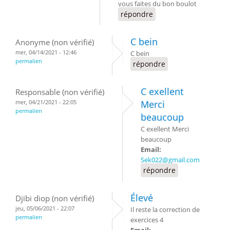
vous faites du bon boulot
répondre
C bein
Anonyme (non vérifié)
mer, 04/14/2021 - 12:46
C bein
permalien
répondre
C exellent
Responsable (non vérifié)
mer, 04/21/2021 - 22:05
Merci
permalien
beaucoup
C exellent Merci
beaucoup
Email:
Sek022@gmail.com
répondre
Élevé
Djibi diop (non vérifié)
jeu, 05/06/2021 - 22:07
Il reste la correction de
permalien
exercices 4
Email: