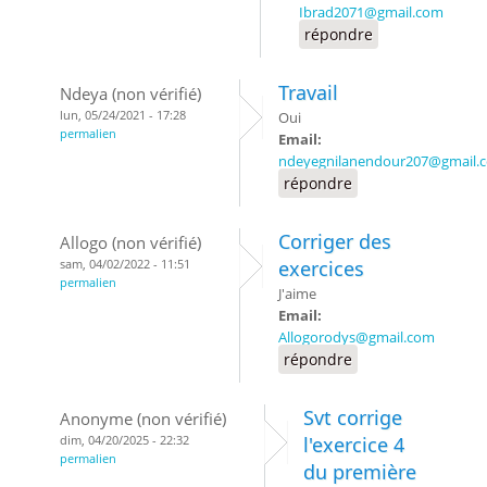
Ibrad2071@gmail.com
répondre
Travail
Ndeya (non vérifié)
lun, 05/24/2021 - 17:28
Oui
permalien
Email:
ndeyegnilanendour207@gmail.
répondre
Corriger des
Allogo (non vérifié)
sam, 04/02/2022 - 11:51
exercices
permalien
J'aime
Email:
Allogorodys@gmail.com
répondre
Svt corrige
Anonyme (non vérifié)
dim, 04/20/2025 - 22:32
l'exercice 4
permalien
du première