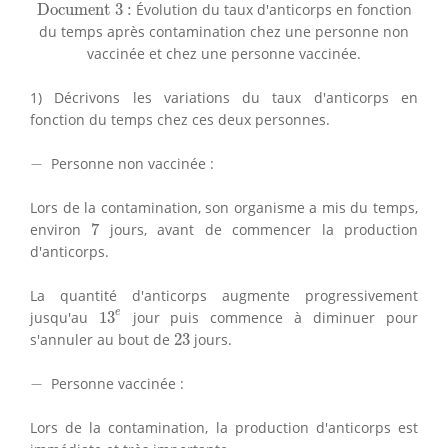
Document 3 :
Document 3 :
Évolution du taux d'anticorps en fonction
du temps après contamination chez une personne non
vaccinée et chez une personne vaccinée.
1) Décrivons les variations du taux d'anticorps en
fonction du temps chez ces deux personnes.
−
−
Personne non vaccinée :
Lors de la contamination, son organisme a mis du temps,
7
environ
7
jours, avant de commencer la production
d'anticorps.
La quantité d'anticorps augmente progressivement
13
e
e
jusqu'au
13
jour puis commence à diminuer pour
23
s'annuler au bout de
23
jours.
−
−
Personne vaccinée :
Lors de la contamination, la production d'anticorps est