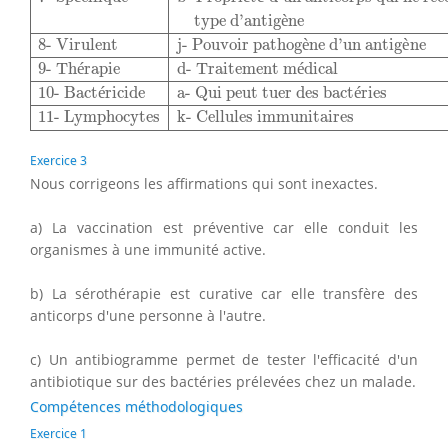
type d’antig
è
ne
8- Virulent
j- Pouvoir pathog
è
ne d’un antig
è
ne
9- Th
é
rapie
d- Traitement m
é
dical
10- Bact
é
ricide
a- Qui peut tuer des bact
é
ries
11- Lymphocytes
k- Cellules immunitaires
Exercice 3
Nous corrigeons les affirmations qui sont inexactes.
a) La vaccination est préventive car elle conduit les
organismes à une immunité active.
b) La sérothérapie est curative car elle transfère des
anticorps d'une personne à l'autre.
c) Un antibiogramme permet de tester l'efficacité d'un
antibiotique sur des bactéries prélevées chez un malade.
Compétences méthodologiques
Exercice 1