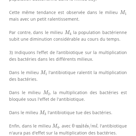
3
M
1
Cette même tendance est observée dans le milieu
M
1
mais avec un petit ralentissement.
M
4
Par contre, dans le milieu
la population bactérienne
M
4
subit une diminution considérable au cours du temps.
3) Indiquons l’effet de l’antibiotique sur la multiplication
des bactéries dans les différents milieux.
M
1
Dans le milieu
l'antibiotique ralentit la multiplication
M
1
des bactéries.
M
2
Dans le milieu
, la multiplication des bactéries est
M
2
bloquée sous l'effet de l'antibiotique.
M
3
Dans le milieu
l'antibiotique tue des bactéries.
M
3
0
unités/
m
l
M
4
Enfin, dans le milieu
, avec
0
 unit
é
s/
, l'antibiotique
M
m
l
4
n'aura pas d'effet sur la multiplication des bactéries.