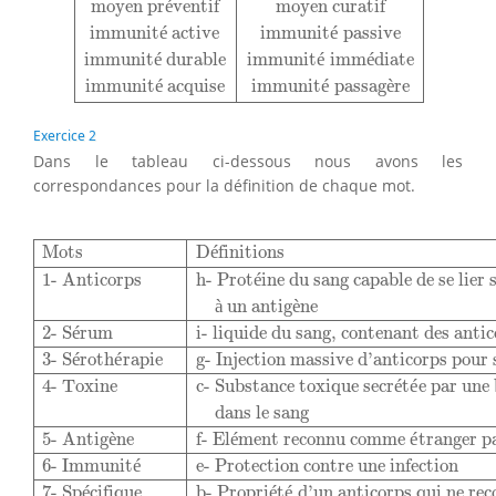
moyen pr
é
ventif
moyen curatif
immunit
é
 active
immunit
é
 passive
immunit
é
 durable
immunit
é
 imm
é
diate
immunit
é
 acquise
immunit
é
 passag
è
re
Exercice 2
Dans le tableau ci-dessous nous avons les
correspondances pour la définition de chaque mot.
Mots
Définitions
1- Anticorps
h- Protéine du sang capab
Mots
D
é
finitions
1- Anticorps
h- Prot
é
ine du sang capable de se lier 
à
 un antig
è
ne
2- S
é
rum
i- liquide du sang, contenant des anti
3- S
é
roth
é
rapie
g- Injection massive d’anticorps pour
4- Toxine
c- Substance toxique secr
é
t
é
e par une
dans le sang
5- Antig
è
ne
f- El
é
ment reconnu comme 
é
tranger p
6- Immunit
é
e- Protection contre une infection
7- Sp
é
cifique
b- Propri
é
t
é
 d’un anticorps qui ne rec