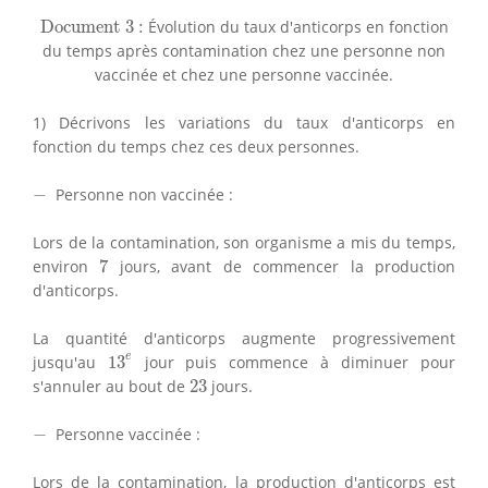
Document 3 :
Document 3 :
Évolution du taux d'anticorps en fonction
du temps après contamination chez une personne non
vaccinée et chez une personne vaccinée.
1) Décrivons les variations du taux d'anticorps en
fonction du temps chez ces deux personnes.
−
−
Personne non vaccinée :
Lors de la contamination, son organisme a mis du temps,
7
environ
7
jours, avant de commencer la production
d'anticorps.
La quantité d'anticorps augmente progressivement
13
e
e
jusqu'au
13
jour puis commence à diminuer pour
23
s'annuler au bout de
23
jours.
−
−
Personne vaccinée :
Lors de la contamination, la production d'anticorps est