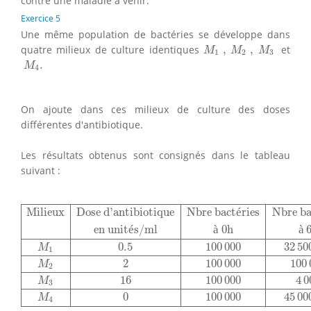
contre une maladie à venir.
Exercice 5
Une même population de bactéries se développe dans
M
1
,
M
2
,
M
3
quatre milieux de culture identiques
,
,
et
M
M
M
1
2
3
M
4
.
.
M
4
On ajoute dans ces milieux de culture des doses
différentes d'antibiotique.
Les résultats obtenus sont consignés dans le tableau
suivant :
Milieux
Dose d'antibiotique
Nbre bactéries
Nbre bactér
Milieux
Dose d'antibiotique
Nbre bact
é
ries
Nbre ba
en unit
é
s/ml
à
 0h
à
 
0.5
100
000
32
50
M
1
2
100
000
100
M
2
16
100
000
4
0
M
3
0
100
000
45
00
M
4