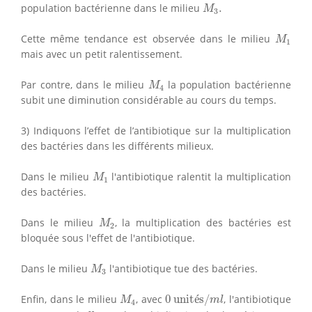
M
3
.
population bactérienne dans le milieu
.
M
3
M
1
Cette même tendance est observée dans le milieu
M
1
mais avec un petit ralentissement.
M
4
Par contre, dans le milieu
la population bactérienne
M
4
subit une diminution considérable au cours du temps.
3) Indiquons l’effet de l’antibiotique sur la multiplication
des bactéries dans les différents milieux.
M
1
Dans le milieu
l'antibiotique ralentit la multiplication
M
1
des bactéries.
M
2
Dans le milieu
, la multiplication des bactéries est
M
2
bloquée sous l'effet de l'antibiotique.
M
3
Dans le milieu
l'antibiotique tue des bactéries.
M
3
0
unités/
m
l
M
4
Enfin, dans le milieu
, avec
0
 unit
é
s/
, l'antibiotique
M
m
l
4