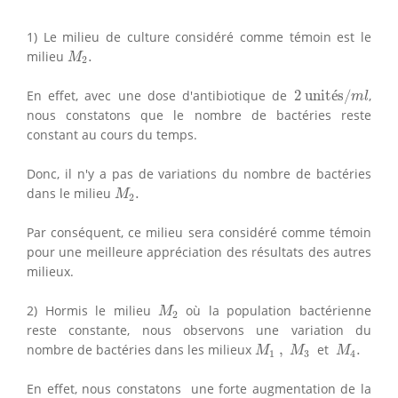
1) Le milieu de culture considéré comme témoin est le
M
2
.
milieu
.
M
2
2
unités/
m
l
En effet, avec une dose d'antibiotique de
2
 unit
é
s/
,
m
l
nous constatons que le nombre de bactéries reste
constant au cours du temps.
Donc, il n'y a pas de variations du nombre de bactéries
M
2
.
dans le milieu
.
M
2
Par conséquent, ce milieu sera considéré comme témoin
pour une meilleure appréciation des résultats des autres
milieux.
M
2
2) Hormis le milieu
où la population bactérienne
M
2
reste constante, nous observons une variation du
M
1
,
M
3
M
4
.
nombre de bactéries dans les milieux
,
et
.
M
M
M
1
3
4
En effet, nous constatons une forte augmentation de la