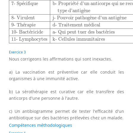
7- Sp
é
cifique
b- Propri
é
t
é
 d’un anticorps qui ne rec
type d’antig
è
ne
8- Virulent
j- Pouvoir pathog
è
ne d’un antig
è
ne
9- Th
é
rapie
d- Traitement m
é
dical
10- Bact
é
ricide
a- Qui peut tuer des bact
é
ries
11- Lymphocytes
k- Cellules immunitaires
Exercice 3
Nous corrigeons les affirmations qui sont inexactes.
a) La vaccination est préventive car elle conduit les
organismes à une immunité active.
b) La sérothérapie est curative car elle transfère des
anticorps d'une personne à l'autre.
c) Un antibiogramme permet de tester l'efficacité d'un
antibiotique sur des bactéries prélevées chez un malade.
Compétences méthodologiques