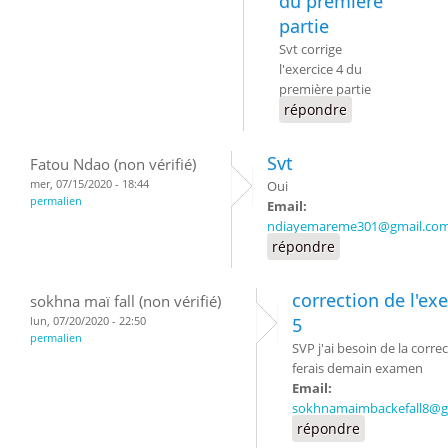
du première
partie
Svt corrige
l'exercice 4 du
première partie
répondre
Svt
Fatou Ndao (non vérifié)
mer, 07/15/2020 - 18:44
Oui
permalien
Email:
ndiayemareme301@gmail.co
répondre
correction de l'exe
sokhna maï fall (non vérifié)
lun, 07/20/2020 - 22:50
5
permalien
SVP j'ai besoin de la correc
ferais demain examen
Email:
sokhnamaimbackefall8@g
répondre