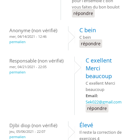
pour l ensemble c bon
vous faites du bon boulot
répondre
C bein
Anonyme (non vérifié)
mer, 04/14/2021 - 12:46
C bein
permalien
répondre
C exellent
Responsable (non vérifié)
mer, 04/21/2021 - 22:05
Merci
permalien
beaucoup
C exellent Merci
beaucoup
Email:
Sek022@gmail.com
répondre
Élevé
Djibi diop (non vérifié)
jeu, 05/06/2021 - 22:07
Il reste la correction de
permalien
exercices 4