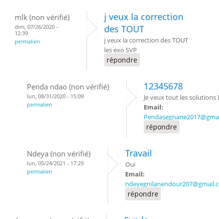
j veux la correction
mlk (non vérifié)
dim, 07/26/2020 -
des TOUT
12:39
j veux la correction des TOUT
permalien
les exo SVP
répondre
12345678
Penda ndao (non vérifié)
lun, 08/31/2020 - 15:09
Je veux tout les solutions
permalien
Email:
Pendasegnane2017@gmai
répondre
Travail
Ndeya (non vérifié)
lun, 05/24/2021 - 17:29
Oui
permalien
Email:
ndeyegnilanendour207@gmail.
répondre