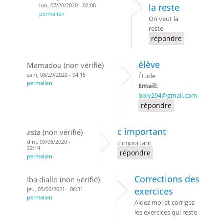
lun, 07/20/2020 - 02:08
la reste
permalien
On veut la
reste
répondre
élève
Mamadou (non vérifié)
sam, 08/29/2020 - 04:15
Étude
permalien
Email:
boly294@gmail.com
répondre
c important
asta (non vérifié)
dim, 09/06/2020 -
c important
22:14
répondre
permalien
Corrections des
Iba diallo (non vérifié)
jeu, 05/06/2021 - 08:31
exercices
permalien
Aidez moi et corrigez
les exercices qui reste