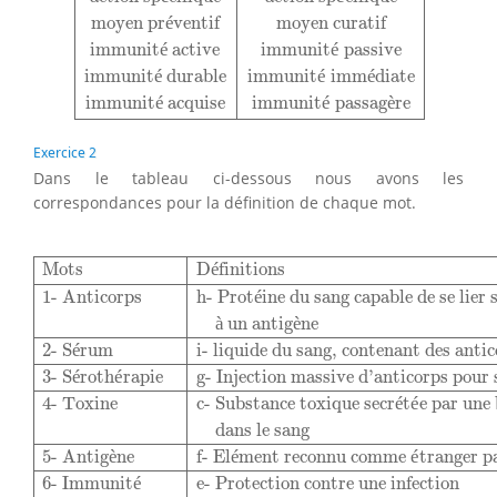
moyen pr
é
ventif
moyen curatif
immunit
é
 active
immunit
é
 passive
immunit
é
 durable
immunit
é
 imm
é
diate
immunit
é
 acquise
immunit
é
 passag
è
re
Exercice 2
Dans le tableau ci-dessous nous avons les
correspondances pour la définition de chaque mot.
Mots
Définitions
1- Anticorps
h- Protéine du sang capab
Mots
D
é
finitions
1- Anticorps
h- Prot
é
ine du sang capable de se lier 
à
 un antig
è
ne
2- S
é
rum
i- liquide du sang, contenant des anti
3- S
é
roth
é
rapie
g- Injection massive d’anticorps pour
4- Toxine
c- Substance toxique secr
é
t
é
e par une
dans le sang
5- Antig
è
ne
f- El
é
ment reconnu comme 
é
tranger p
6- Immunit
é
e- Protection contre une infection