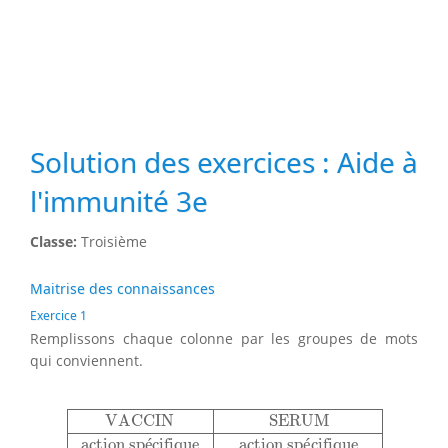
Solution des exercices : Aide à
l'immunité 3e
Classe:
Troisième
Maitrise des connaissances
Exercice 1
Remplissons chaque colonne par les groupes de mots
qui conviennent.
VACCIN
SERUM
action spécifique
action spécifique
VACCIN
SERUM
action sp
é
cifique
action sp
é
cifique