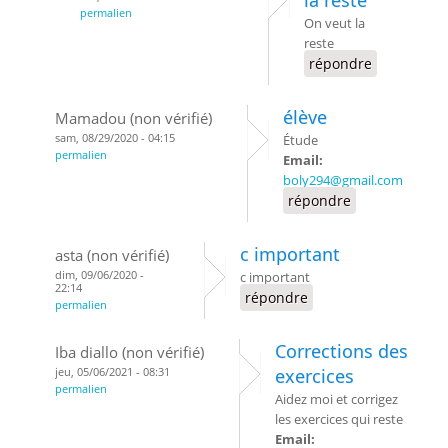
permalien
On veut la
reste
répondre
élève
Mamadou (non vérifié)
sam, 08/29/2020 - 04:15
Étude
permalien
Email:
boly294@gmail.com
répondre
c important
asta (non vérifié)
dim, 09/06/2020 -
c important
22:14
répondre
permalien
Corrections des
Iba diallo (non vérifié)
jeu, 05/06/2021 - 08:31
exercices
permalien
Aidez moi et corrigez
les exercices qui reste
Email: