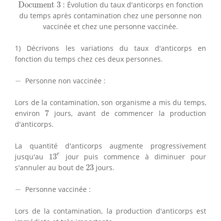
Document 3 :
Document 3 :
Évolution du taux d'anticorps en fonction
du temps après contamination chez une personne non
vaccinée et chez une personne vaccinée.
1) Décrivons les variations du taux d'anticorps en
fonction du temps chez ces deux personnes.
−
−
Personne non vaccinée :
Lors de la contamination, son organisme a mis du temps,
7
environ
7
jours, avant de commencer la production
d'anticorps.
La quantité d'anticorps augmente progressivement
13
e
e
jusqu'au
13
jour puis commence à diminuer pour
23
s'annuler au bout de
23
jours.
−
−
Personne vaccinée :
Lors de la contamination, la production d'anticorps est