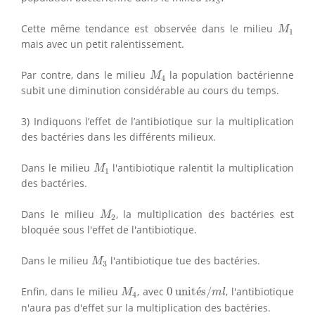
3
M
1
Cette même tendance est observée dans le milieu
M
1
mais avec un petit ralentissement.
M
4
Par contre, dans le milieu
la population bactérienne
M
4
subit une diminution considérable au cours du temps.
3) Indiquons l’effet de l’antibiotique sur la multiplication
des bactéries dans les différents milieux.
M
1
Dans le milieu
l'antibiotique ralentit la multiplication
M
1
des bactéries.
M
2
Dans le milieu
, la multiplication des bactéries est
M
2
bloquée sous l'effet de l'antibiotique.
M
3
Dans le milieu
l'antibiotique tue des bactéries.
M
3
0
unités/
m
l
M
4
Enfin, dans le milieu
, avec
0
 unit
é
s/
, l'antibiotique
M
m
l
4
n'aura pas d'effet sur la multiplication des bactéries.