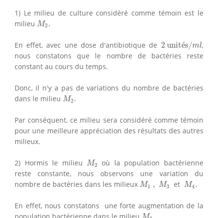
1) Le milieu de culture considéré comme témoin est le
M
2
.
milieu
.
M
2
2
unités/
m
l
En effet, avec une dose d'antibiotique de
2
 unit
é
s/
,
m
l
nous constatons que le nombre de bactéries reste
constant au cours du temps.
Donc, il n'y a pas de variations du nombre de bactéries
M
2
.
dans le milieu
.
M
2
Par conséquent, ce milieu sera considéré comme témoin
pour une meilleure appréciation des résultats des autres
milieux.
M
2
2) Hormis le milieu
où la population bactérienne
M
2
reste constante, nous observons une variation du
M
1
,
M
3
M
4
.
nombre de bactéries dans les milieux
,
et
.
M
M
M
1
3
4
En effet, nous constatons une forte augmentation de la
M
3
.
population bactérienne dans le milieu
.
M