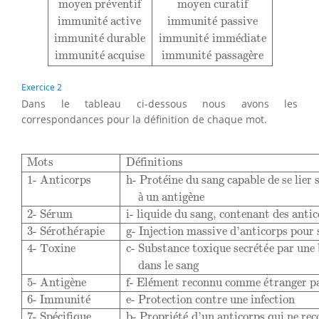
moyen pr
é
ventif
moyen curatif
immunit
é
 active
immunit
é
 passive
immunit
é
 durable
immunit
é
 imm
é
diate
immunit
é
 acquise
immunit
é
 passag
è
re
Exercice 2
Dans le tableau ci-dessous nous avons les
correspondances pour la définition de chaque mot.
Mots
Définitions
1- Anticorps
h- Protéine du sang capab
Mots
D
é
finitions
1- Anticorps
h- Prot
é
ine du sang capable de se lier 
à
 un antig
è
ne
2- S
é
rum
i- liquide du sang, contenant des anti
3- S
é
roth
é
rapie
g- Injection massive d’anticorps pour
4- Toxine
c- Substance toxique secr
é
t
é
e par une
dans le sang
5- Antig
è
ne
f- El
é
ment reconnu comme 
é
tranger p
6- Immunit
é
e- Protection contre une infection
7- Sp
é
cifique
b- Propri
é
t
é
 d’un anticorps qui ne rec