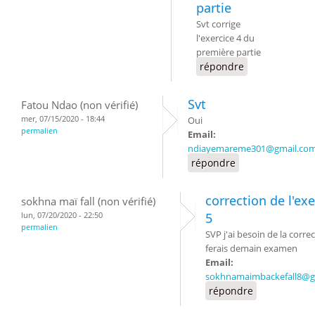
partie
Svt corrige
l'exercice 4 du
première partie
répondre
Svt
Fatou Ndao (non vérifié)
mer, 07/15/2020 - 18:44
Oui
permalien
Email:
ndiayemareme301@gmail.co
répondre
correction de l'exe
sokhna maï fall (non vérifié)
lun, 07/20/2020 - 22:50
5
permalien
SVP j'ai besoin de la correc
ferais demain examen
Email:
sokhnamaimbackefall8@g
répondre