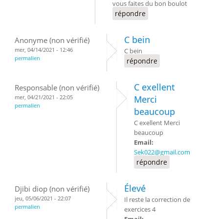
vous faites du bon boulot
répondre
C bein
Anonyme (non vérifié)
mer, 04/14/2021 - 12:46
C bein
permalien
répondre
C exellent
Responsable (non vérifié)
mer, 04/21/2021 - 22:05
Merci
permalien
beaucoup
C exellent Merci
beaucoup
Email:
Sek022@gmail.com
répondre
Élevé
Djibi diop (non vérifié)
jeu, 05/06/2021 - 22:07
Il reste la correction de
permalien
exercices 4
Email: