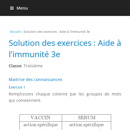
Menu
Vous êtes ici
Accueil
» Solution des exercices : Aide à l'immunité 3e
Solution des exercices : Aide à
l'immunité 3e
Classe:
Troisième
Maitrise des connaissances
Exercice 1
Remplissons chaque colonne par les groupes de mots
qui conviennent.
VACCIN
SERUM
action spécifique
action spécifique
VACCIN
SERUM
action sp
é
cifique
action sp
é
cifique