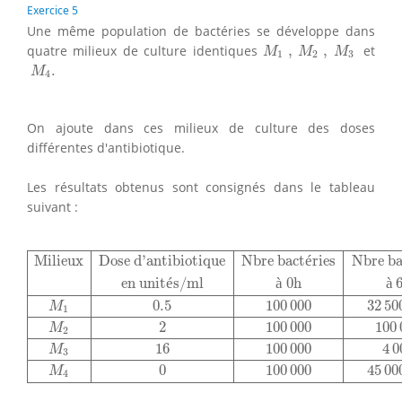
Exercice 5
Une même population de bactéries se développe dans
M
1
,
M
2
,
M
3
quatre milieux de culture identiques
,
,
et
M
M
M
1
2
3
M
4
.
.
M
4
On ajoute dans ces milieux de culture des doses
différentes d'antibiotique.
Les résultats obtenus sont consignés dans le tableau
suivant :
Milieux
Dose d'antibiotique
Nbre bactéries
Nbre bactér
Milieux
Dose d'antibiotique
Nbre bact
é
ries
Nbre ba
en unit
é
s/ml
à
 0h
à
 
0.5
100
000
32
50
M
1
2
100
000
100
M
2
16
100
000
4
0
M
3
0
100
000
45
00
M
4