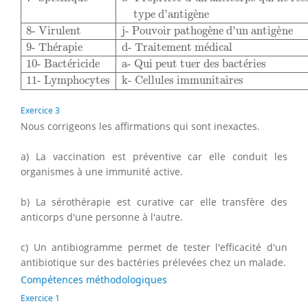
type d’antig
è
ne
8- Virulent
j- Pouvoir pathog
è
ne d’un antig
è
ne
9- Th
é
rapie
d- Traitement m
é
dical
10- Bact
é
ricide
a- Qui peut tuer des bact
é
ries
11- Lymphocytes
k- Cellules immunitaires
Exercice 3
Nous corrigeons les affirmations qui sont inexactes.
a) La vaccination est préventive car elle conduit les
organismes à une immunité active.
b) La sérothérapie est curative car elle transfère des
anticorps d'une personne à l'autre.
c) Un antibiogramme permet de tester l'efficacité d'un
antibiotique sur des bactéries prélevées chez un malade.
Compétences méthodologiques
Exercice 1