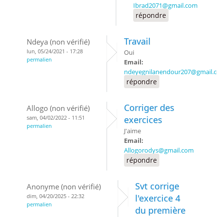
Ibrad2071@gmail.com
répondre
Travail
Ndeya (non vérifié)
lun, 05/24/2021 - 17:28
Oui
permalien
Email:
ndeyegnilanendour207@gmail.
répondre
Corriger des
Allogo (non vérifié)
sam, 04/02/2022 - 11:51
exercices
permalien
J'aime
Email:
Allogorodys@gmail.com
répondre
Svt corrige
Anonyme (non vérifié)
dim, 04/20/2025 - 22:32
l'exercice 4
permalien
du première