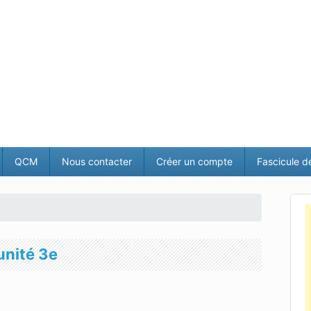
QCM
Nous contacter
Créer un compte
Fascicule d
unité 3e