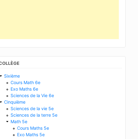
COLLÈGE
curatif
immunité active
immunité passive
immunité 
Sixième
Cours Math 6e
Exo Maths 6e
Sciences de la Vie 6e
Cinquième
Sciences de la vie 5e
Sciences de la terre 5e
Math 5e
Cours Maths 5e
Exo Maths 5e