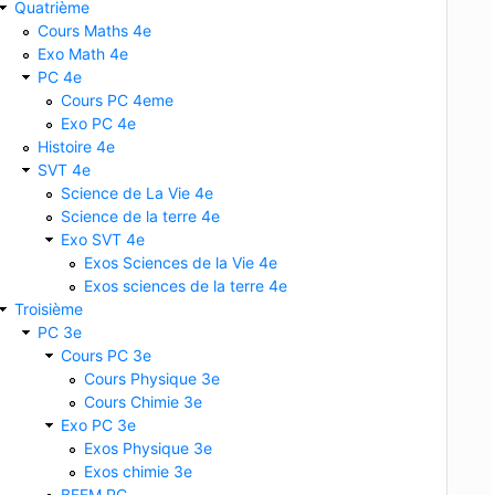
Quatrième
Cours Maths 4e
Exo Math 4e
PC 4e
ntigène
2- Sérum
i- liquide du sang, contenant des 
Cours PC 4eme
Exo PC 4e
Histoire 4e
SVT 4e
Science de La Vie 4e
Science de la terre 4e
Exo SVT 4e
Exos Sciences de la Vie 4e
Exos sciences de la terre 4e
Troisième
PC 3e
Cours PC 3e
Cours Physique 3e
Cours Chimie 3e
Exo PC 3e
Exos Physique 3e
Exos chimie 3e
BFEM PC