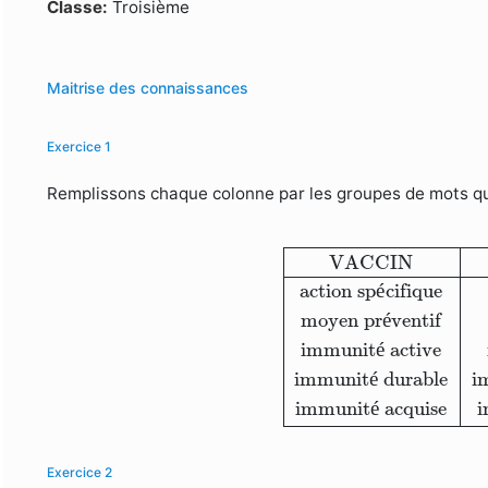
Formulaire de recherche
Classe:
Troisième
Maitrise des connaissances
Exercice 1
Remplissons chaque colonne par les groupes de mots qu
VACCIN
SERUM
actio
VACCIN
action sp
é
cifique
moyen pr
é
ventif
immunit
é
 active
immunit
é
 durable
i
immunit
é
 acquise
Exercice 2