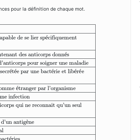
ces pour la définition de chaque mot.
ne du sang capable de se lier spécifiquement
à un a
apable de se lier sp
é
cifiquement
ontenant des anticorps donn
é
s
d’anticorps pour soigner une maladie
secr
é
t
é
e par une bact
é
rie et lib
é
r
é
e
comme 
é
tranger par l’organisme
une infection
icorps qui ne reconnait qu’un seul
 d’un antig
è
ne
al
bact
é
ries