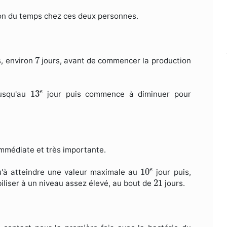
tion du temps chez ces deux personnes.
7
7
s, environ
jours, avant de commencer la production
13
e
13
e
jusqu'au
jour puis commence à diminuer pour
immédiate et très importante.
10
e
10
e
u'à atteindre une valeur maximale au
jour puis,
21
21
liser à un niveau assez élevé, au bout de
jours.