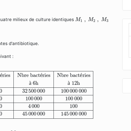
M
1
,
M
2
,
M
3
,
,
atre milieux de culture identiques
M
M
M
1
2
3
tes d'antibiotique.
ivant :
es
Nbre bactéries
Nbre bactéries
en unités/ml
à 0h
à 
t
é
ries
Nbre bact
é
ries
Nbre bact
é
ries
à
 6h
à
 12h
0
32
500
000
100
000
000
0
100
000
100
000
0
4
000
100
0
45
000
000
145
000
000
M
2
.