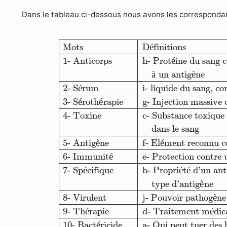
Dans le tableau ci-dessous nous avons les correspondan
Mots
Définitions
1- Anticorps
h- Protéi
Mots
D
é
finitions
1- Anticorps
h- Prot
é
ine du sang c
à
 un antig
è
ne
2- S
é
rum
i- liquide du sang, c
3- S
é
roth
é
rapie
g- Injection massive 
4- Toxine
c- Substance toxique 
dans le sang
5- Antig
è
ne
f- El
é
ment reconnu 
6- Immunit
é
e- Protection contre 
7- Sp
é
cifique
b- Propri
é
t
é
 d’un ant
type d’antig
è
ne
8- Virulent
j- Pouvoir pathog
è
ne
9- Th
é
rapie
d- Traitement m
é
dic
10- Bact
é
ricide
a- Qui peut tuer des 