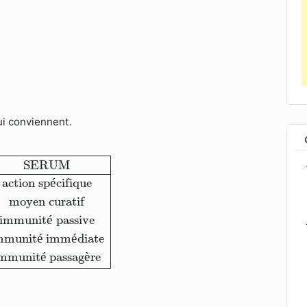
i conviennent.
n spécifique
action spécifique
moyen préventif
moyen 
SERUM
action sp
é
cifique
moyen curatif
immunit
é
 passive
mmunit
é
 imm
é
diate
immunit
é
 passag
è
re