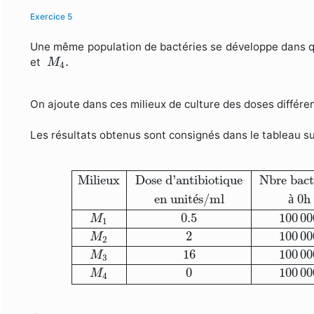
Exercice 5
Une même population de bactéries se développe dans qu
M
4
.
.
et
M
4
On ajoute dans ces milieux de culture des doses différen
Les résultats obtenus sont consignés dans le tableau su
Milieux
Dose d'antibiotique
Nbre bactéri
Milieux
Dose d'antibiotique
Nbre bac
en unit
é
s/ml
à
 0h
0.5
100
00
M
1
2
100
00
M
2
16
100
00
M
3
0
100
00
M
4