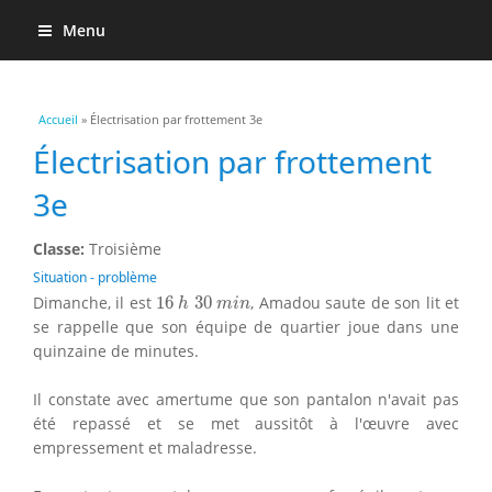
Menu
Vous êtes ici
Accueil
» Électrisation par frottement 3e
Électrisation par frottement
3e
Classe:
Troisième
Situation - problème
16
h
30
m
i
n
Dimanche, il est
16
30
, Amadou saute de son lit et
h
m
i
n
se rappelle que son équipe de quartier joue dans une
quinzaine de minutes.
Il constate avec amertume que son pantalon n'avait pas
été repassé et se met aussitôt à l'œuvre avec
empressement et maladresse.