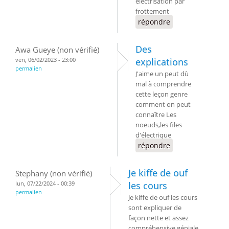
électrisation par
frottement
répondre
Des
Awa Gueye (non vérifié)
ven, 06/02/2023 - 23:00
explications
permalien
J'aime un peut dù
mal à comprendre
cette leçon genre
comment on peut
connaître Les
noeuds,les files
d'électrique
répondre
Je kiffe de ouf
Stephany (non vérifié)
lun, 07/22/2024 - 00:39
les cours
permalien
Je kiffe de ouf les cours
sont expliquer de
façon nette et assez
compréhensive géniale