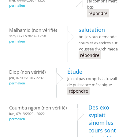
mer, 04/08/2020 - 15:57
j'ai compris merci
permalien
bcp
répondre
salutation
Malhamid (non vérifié)
sam, 06/27/2020 - 12:50
bnj je vous demande
permalien
cours et exercices sur
Poussée d'Archimède
répondre
Étude
Diop (non vérifié)
jeu, 07/09/2020 - 22:43
Je n'ai pas compris la travail
permalien
de puissance mécanique
répondre
Des exo
Coumba ngom (non vérifié)
lun, 07/13/2020 - 20:22
svplait
permalien
sinom les
cours sont