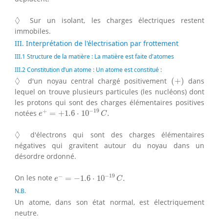
◊
◊
Sur un isolant, les charges électriques restent
immobiles.
III. Interprétation de l'électrisation par frottement
III.1 Structure de la matière : La matière est faite d'atomes
III.2 Constitution d’un atome : Un atome est constitué :
(
+
)
◊
◊
d'un noyau central chargé positivement
(
+
)
dans
lequel on trouve plusieurs particules (les nucléons) dont
les protons qui sont des charges élémentaires positives
e
+
=
+
1.6
⋅
10
−
19
C
.
−
19
+
notées
=
+
1.6
⋅
10
.
e
C
◊
◊
d'électrons qui sont des charges élémentaires
négatives qui gravitent autour du noyau dans un
désordre ordonné.
e
−
=
−
1.6
⋅
10
−
19
C
.
−
19
−
On les note
=
−
1.6
⋅
10
.
e
C
N.B.
Un atome, dans son état normal, est électriquement
neutre.