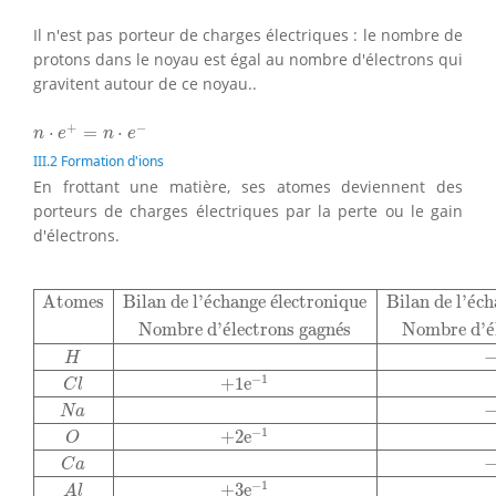
Il n'est pas porteur de charges électriques : le nombre de
protons dans le noyau est égal au nombre d'électrons qui
gravitent autour de ce noyau..
n
⋅
e
+
=
n
⋅
e
−
+
−
⋅
=
⋅
n
e
n
e
III.2 Formation d'ions
En frottant une matière, ses atomes deviennent des
porteurs de charges électriques par la perte ou le gain
d'électrons.
Atomes
Bilan de l'échange électronique
Bilan de l'éch
Atomes
Bilan de l'
é
change 
é
lectronique
Bilan de l'
é
ch
Nombre d'
é
lectrons gagn
é
s
Nombre d'
é
H
−
1
+
1
e
C
l
N
a
−
1
+
2
e
O
C
a
−
1
+
3
e
A
l