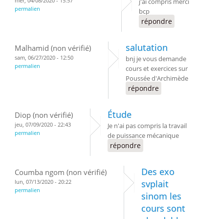
mer, 04/08/2020 - 15:57
j'ai compris merci
permalien
bcp
répondre
salutation
Malhamid (non vérifié)
sam, 06/27/2020 - 12:50
bnj je vous demande
permalien
cours et exercices sur
Poussée d'Archimède
répondre
Étude
Diop (non vérifié)
jeu, 07/09/2020 - 22:43
Je n'ai pas compris la travail
permalien
de puissance mécanique
répondre
Des exo
Coumba ngom (non vérifié)
lun, 07/13/2020 - 20:22
svplait
permalien
sinom les
cours sont