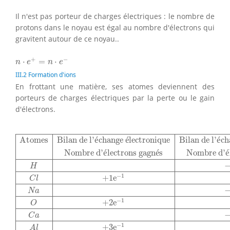
Il n'est pas porteur de charges électriques : le nombre de
protons dans le noyau est égal au nombre d'électrons qui
gravitent autour de ce noyau..
n
⋅
e
+
=
n
⋅
e
−
+
−
⋅
=
⋅
n
e
n
e
III.2 Formation d'ions
En frottant une matière, ses atomes deviennent des
porteurs de charges électriques par la perte ou le gain
d'électrons.
Atomes
Bilan de l'échange électronique
Bilan de l'éch
Atomes
Bilan de l'
é
change 
é
lectronique
Bilan de l'
é
ch
Nombre d'
é
lectrons gagn
é
s
Nombre d'
é
H
−
1
+
1
e
C
l
N
a
−
1
+
2
e
O
C
a
−
1
+
3
e
A
l