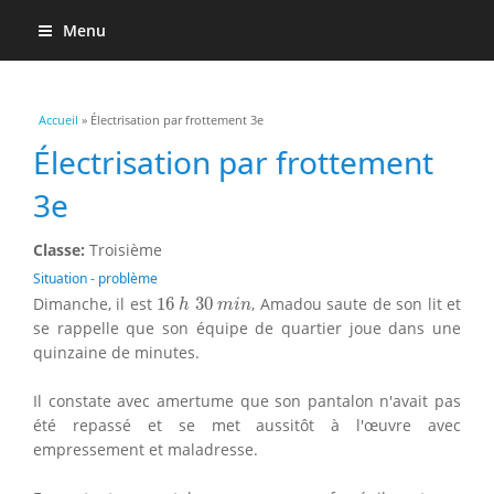
Menu
Vous êtes ici
Accueil
» Électrisation par frottement 3e
Électrisation par frottement
3e
Classe:
Troisième
Situation - problème
16
h
30
m
i
n
Dimanche, il est
16
30
, Amadou saute de son lit et
h
m
i
n
se rappelle que son équipe de quartier joue dans une
quinzaine de minutes.
Il constate avec amertume que son pantalon n'avait pas
été repassé et se met aussitôt à l'œuvre avec
empressement et maladresse.