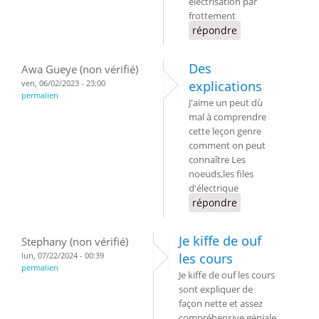
électrisation par
frottement
répondre
Des
Awa Gueye (non vérifié)
ven, 06/02/2023 - 23:00
explications
permalien
J'aime un peut dù
mal à comprendre
cette leçon genre
comment on peut
connaître Les
noeuds,les files
d'électrique
répondre
Je kiffe de ouf
Stephany (non vérifié)
lun, 07/22/2024 - 00:39
les cours
permalien
Je kiffe de ouf les cours
sont expliquer de
façon nette et assez
compréhensive géniale