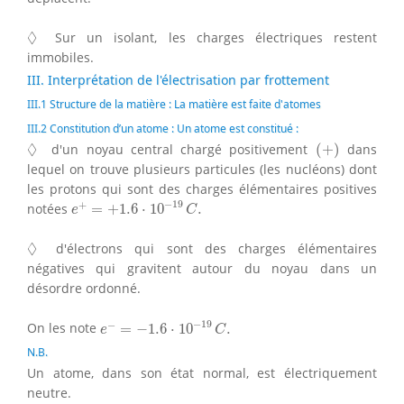
◊
◊
Sur un isolant, les charges électriques restent
immobiles.
III. Interprétation de l'électrisation par frottement
III.1 Structure de la matière : La matière est faite d'atomes
III.2 Constitution d’un atome : Un atome est constitué :
(
+
)
◊
◊
d'un noyau central chargé positivement
(
+
)
dans
lequel on trouve plusieurs particules (les nucléons) dont
les protons qui sont des charges élémentaires positives
e
+
=
+
1.6
⋅
10
−
19
C
.
−
19
+
notées
=
+
1.6
⋅
10
.
e
C
◊
◊
d'électrons qui sont des charges élémentaires
négatives qui gravitent autour du noyau dans un
désordre ordonné.
e
−
=
−
1.6
⋅
10
−
19
C
.
−
19
−
On les note
=
−
1.6
⋅
10
.
e
C
N.B.
Un atome, dans son état normal, est électriquement
neutre.