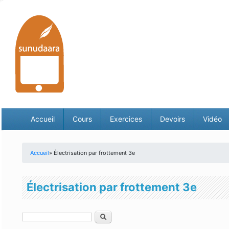
Accueil
Cours
Exercices
Devoirs
Vidéo
Accueil
» Électrisation par frottement 3e
Vous êtes ici
Électrisation par frottement 3e
Rechercher