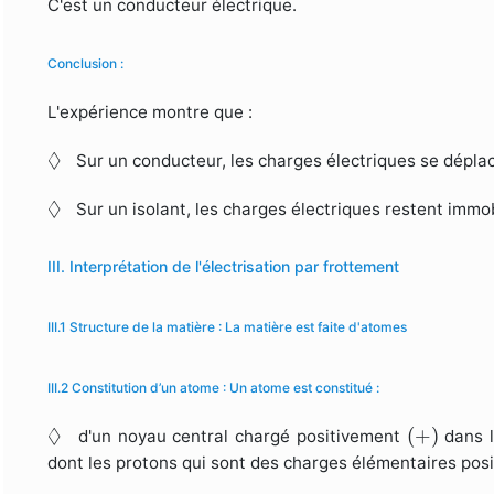
C'est un conducteur électrique.
Conclusion :
L'expérience montre que :
◊
◊
Sur un conducteur, les charges électriques se dépla
◊
◊
Sur un isolant, les charges électriques restent immob
III. Interprétation de l'électrisation par frottement
III.1 Structure de la matière : La matière est faite d'atomes
III.2 Constitution d’un atome : Un atome est constitué :
(
+
)
◊
◊
(
+
)
d'un noyau central chargé positivement
dans l
dont les protons qui sont des charges élémentaires pos