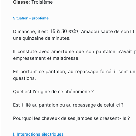
Formulaire de recherche
Classe:
Troisième
Situation - problème
16
h
30
m
i
n
16
30
Dimanche, il est
, Amadou saute de son lit
h
m
i
n
une quinzaine de minutes.
Il constate avec amertume que son pantalon n'avait 
empressement et maladresse.
En portant ce pantalon, au repassage forcé, il sent u
questions.
Quel est l'origine de ce phénomène ?
Est-il lié au pantalon ou au repassage de celui-ci ?
Pourquoi les cheveux de ses jambes se dressent-ils ?
I. Interactions électriques