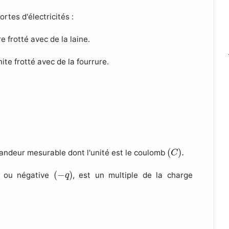
rtes d'électricités :
re frotté avec de la laine.
onite frotté avec de la fourrure.
(
C
)
.
(
)
.
andeur mesurable dont l'unité est le coulomb
C
(
−
q
)
(
−
)
ou négative
, est un multiple de la charge
q