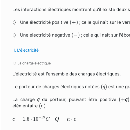
Les interactions électriques montrent qu'il existe deux so
(
+
)
◊
◊
(
+
)
Une électricité positive
; celle qui naît sur le ver
(
−
)
◊
◊
(
−
)
Une électricité négative
; celle qui naît sur l'éb
II. L'électricité
II.1 La charge électrique
L'électricité est l'ensemble des charges électriques.
(
q
)
(
)
Le porteur de charges électriques notées
est une gr
q
(
+
q
)
q
(
+
)
La charge
du porteur, pouvant être positive
q
q
(
e
)
(
)
élémentaire
e
e
=
1.6
⋅
10
−
19
C
Q
=
n
⋅
e
−
19
=
1.6
⋅
10
=
⋅
e
C
Q
n
e