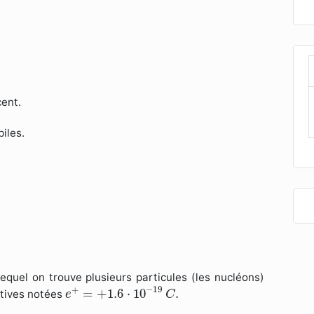
cent.
iles.
equel on trouve plusieurs particules (les nucléons)
e
+
=
+
1.6
⋅
10
−
19
C
.
−
19
+
=
+
1.6
⋅
10
.
itives notées
e
C