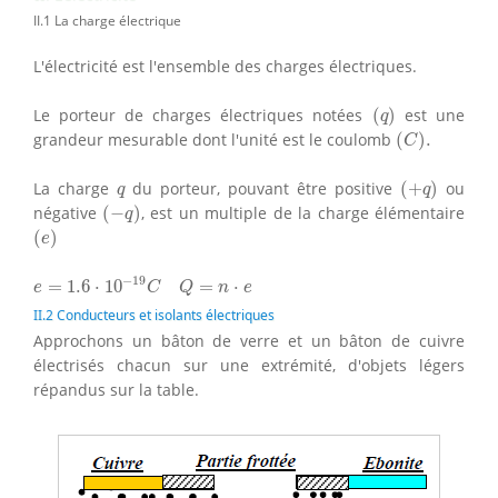
II.1 La charge électrique
L'électricité est l'ensemble des charges électriques.
(
q
)
Le porteur de charges électriques notées
(
)
est une
q
(
C
)
.
grandeur mesurable dont l'unité est le coulomb
(
)
.
C
(
+
q
)
q
La charge
du porteur, pouvant être positive
(
+
)
ou
q
q
(
−
q
)
négative
(
−
)
, est un multiple de la charge élémentaire
q
(
e
)
(
)
e
e
=
1.6
⋅
10
−
19
C
Q
=
n
⋅
e
−
19
=
1.6
⋅
10
=
⋅
e
C
Q
n
e
II.2 Conducteurs et isolants électriques
Approchons un bâton de verre et un bâton de cuivre
électrisés chacun sur une extrémité, d'objets légers
répandus sur la table.