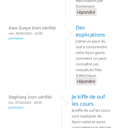
électrisation par
frottement
répondre
Des
Awa Gueye (non vérifié)
ven, 06/02/2023 - 23:00
explications
permalien
J'aime un peut dù
mal à comprendre
cette leçon genre
comment on peut
connaître Les
noeuds,les files
d'électrique
répondre
Je kiffe de ouf
Stephany (non vérifié)
lun, 07/22/2024 - 00:39
les cours
permalien
Je kiffe de ouf les cours
sont expliquer de
façon nette et assez
compréhensive géniale