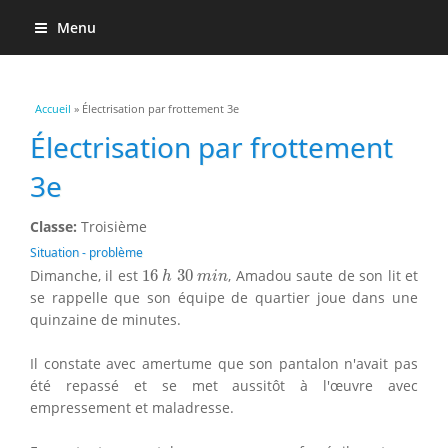
Menu
Vous êtes ici
Accueil
» Électrisation par frottement 3e
Électrisation par frottement
3e
Classe:
Troisième
Situation - problème
16
h
30
m
i
n
Dimanche, il est
16
30
, Amadou saute de son lit et
h
m
i
n
se rappelle que son équipe de quartier joue dans une
quinzaine de minutes.
Il constate avec amertume que son pantalon n'avait pas
été repassé et se met aussitôt à l'œuvre avec
empressement et maladresse.