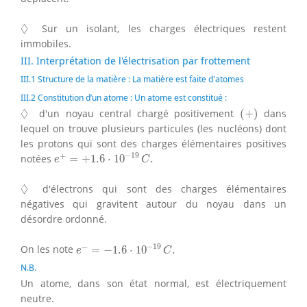
◊
◊
Sur un isolant, les charges électriques restent
immobiles.
III. Interprétation de l'électrisation par frottement
III.1 Structure de la matière : La matière est faite d'atomes
III.2 Constitution d’un atome : Un atome est constitué :
(
+
)
◊
◊
d'un noyau central chargé positivement
(
+
)
dans
lequel on trouve plusieurs particules (les nucléons) dont
les protons qui sont des charges élémentaires positives
e
+
=
+
1.6
⋅
10
−
19
C
.
−
19
+
notées
=
+
1.6
⋅
10
.
e
C
◊
◊
d'électrons qui sont des charges élémentaires
négatives qui gravitent autour du noyau dans un
désordre ordonné.
e
−
=
−
1.6
⋅
10
−
19
C
.
−
19
−
On les note
=
−
1.6
⋅
10
.
e
C
N.B.
Un atome, dans son état normal, est électriquement
neutre.