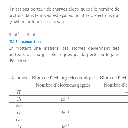
Il n'est pas porteur de charges électriques : le nombre de
protons dans le noyau est égal au nombre d'électrons qui
gravitent autour de ce noyau..
n
⋅
e
+
=
n
⋅
e
−
+
−
⋅
=
⋅
n
e
n
e
III.2 Formation d'ions
En frottant une matière, ses atomes deviennent des
porteurs de charges électriques par la perte ou le gain
d'électrons.
Atomes
Bilan de l'échange électronique
Bilan de l'éch
Atomes
Bilan de l'
é
change 
é
lectronique
Bilan de l'
é
ch
Nombre d'
é
lectrons gagn
é
s
Nombre d'
é
H
−
1
+
1
e
C
l
N
a
−
1
+
2
e
O
C
a
−
1
+
3
e
A
l