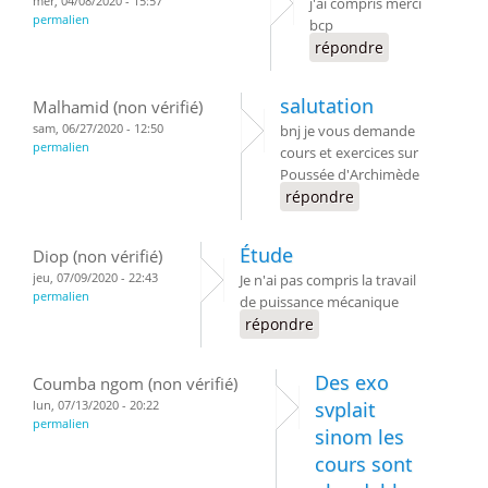
mer, 04/08/2020 - 15:57
j'ai compris merci
permalien
bcp
répondre
salutation
Malhamid (non vérifié)
sam, 06/27/2020 - 12:50
bnj je vous demande
permalien
cours et exercices sur
Poussée d'Archimède
répondre
Étude
Diop (non vérifié)
jeu, 07/09/2020 - 22:43
Je n'ai pas compris la travail
permalien
de puissance mécanique
répondre
Des exo
Coumba ngom (non vérifié)
lun, 07/13/2020 - 20:22
svplait
permalien
sinom les
cours sont