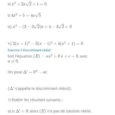
x
2
+
2
x
2
+
1
=
0
2
√
s)
+
2
2
+
1
=
0
x
x
4
x
2
+
5
=
4
x
5
2
√
t)
4
+
5
=
4
5
x
x
u)
x
2
−
(
3
−
2
2
)
x
+
4
−
3
2
=
0
2
√
√
u)
−
(
3
−
2
2
)
+
4
−
3
2
=
0
x
x
v)
2
(
x
+
1
)
2
−
3
(
x
−
1
)
2
+
4
(
x
2
+
1
)
=
0
2
2
2
v)
2
(
+
1
)
−
3
(
−
1
)
+
4
(
+
1
)
=
0
x
x
x
Exercice 5 Discriminant réduit
(
E
)
:
a
x
2
+
b
′
x
+
c
=
0
2
′
Soit l'équation
(
)
:
+
+
=
0
, avec
E
a
x
b
x
c
a
≠
0.
≠
0.
a
Δ
′
=
b
′
2
−
a
c
′
′
2
On pose
Δ
=
−
b
a
c
(
Δ
′
)
.
′
(
Δ
s'appelle le discriminant réduit
)
.
1) Établir les résultats suivants :
Δ
′
<
0
(
E
)
′
a) si
Δ
<
0
, alors
(
)
n'a pas de solution réelle.
E