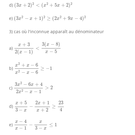
(
3
x
+
2
)
2
<
(
x
2
+
5
x
+
2
)
2
2
2
2
d)
(
3
+
2
)
<
(
+
5
+
2
)
x
x
x
(
3
x
2
−
x
+
1
)
2
≥
(
2
x
2
+
9
x
−
4
)
2
2
2
2
2
e)
(
3
−
+
1
)
≥
(
2
+
9
−
4
)
x
x
x
x
3) cas où l'inconnue apparaît au dénominateur
x
+
3
2
(
x
−
1
)
<
3
(
x
−
8
)
x
−
5
3
(
−
8
)
+
3
x
x
a)
<
−
5
2
(
−
1
)
x
x
x
2
+
x
−
6
x
2
−
x
−
6
≥
−
1
2
+
−
6
x
x
b)
≥
−
1
2
−
−
6
x
x
3
x
2
−
6
x
+
4
2
x
2
−
x
−
1
>
2
2
3
−
6
+
4
x
x
c)
>
2
2
2
−
−
1
x
x
x
+
5
3
−
x
−
2
x
+
1
x
+
2
≥
23
4
+
5
2
+
1
23
x
x
d)
−
≥
4
3
−
+
2
x
x
x
−
4
x
−
1
−
x
3
−
x
≤
1
−
4
x
x
e)
−
≤
1
3
−
−
1
x
x