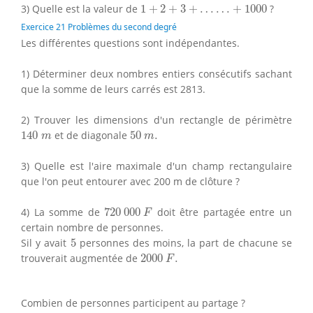
1
+
2
+
3
+
…
…
+
1000
3) Quelle est la valeur de
1
+
2
+
3
+
…
…
+
1000
?
Exercice 21 Problèmes du second degré
Les différentes questions sont indépendantes.
1) Déterminer deux nombres entiers consécutifs sachant
que la somme de leurs carrés est 2813.
2) Trouver les dimensions d'un rectangle de périmètre
140
m
50
m
.
140
et de diagonale
50
.
m
m
3) Quelle est l'aire maximale d'un champ rectangulaire
que l'on peut entourer avec 200 m de clôture ?
720
000
F
4) La somme de
720
000
doit être partagée entre un
F
certain nombre de personnes.
5
Sil y avait
5
personnes des moins, la part de chacune se
2000
F
.
trouverait augmentée de
2000
.
F
Combien de personnes participent au partage ?