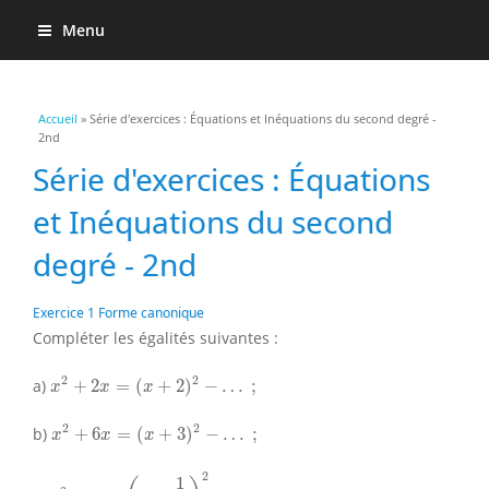
Menu
Vous êtes ici
Accueil
» Série d'exercices : Équations et Inéquations du second degré -
2nd
Série d'exercices : Équations
et Inéquations du second
degré - 2nd
Exercice 1 Forme canonique
Compléter les égalités suivantes :
x
2
+
2
x
=
(
x
+
2
)
2
−
…
;
2
2
a)
+
2
=
(
+
2
)
−
…
;
x
x
x
x
2
+
6
x
=
(
x
+
3
)
2
−
…
;
2
2
b)
+
6
=
(
+
3
)
−
…
;
x
x
x
x
2
−
x
=
(
x
−
1
2
)
2
−
…
;
2
1