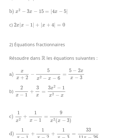
b)
x
2
−
3
x
−
15
=
|
4
x
−
5
|
2
b)
−
3
−
15
=
|
4
−
5
|
x
x
x
2
x
|
x
−
1
|
+
|
x
+
4
|
=
0
c)
2
|
−
1
|
+
|
+
4
|
=
0
x
x
x
2) Équations fractionnaires
R
R
Résoudre dans
les équations suivantes :
a)
x
x
+
2
−
5
x
2
−
x
−
6
=
5
−
2
x
x
−
3
5
5
−
2
x
x
a)
−
=
−
3
+
2
2
−
−
6
x
x
x
x
2
x
−
1
+
3
x
=
3
x
2
−
1
x
2
−
x
2
2
3
3
−
1
x
b)
+
=
−
1
2
−
x
x
x
x
c)
1
x
2
+
1
x
−
1
=
9
x
2
(
x
−
3
)
1
1
9
c)
+
=
−
1
2
2
(
−
3
)
x
x
x
x
d)
1
x
−
1
+
1
x
−
2
+
1
x
−
3
=
33
11
x
−
26
1
1
1
33
d)
+
+
=
−
3
−
1
−
2
11
−
26
x
x
x
x