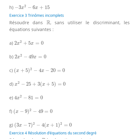
−
3
x
2
−
6
x
+
15
2
h)
−
3
−
6
+
15
x
x
Exercice 3 Trinômes incomplets
R
R
Résoudre dans
, sans utiliser le discriminant, les
équations suivantes :
2
x
2
+
5
x
=
0
2
a)
2
+
5
=
0
x
x
2
x
2
−
49
x
=
0
2
b)
2
−
49
=
0
x
x
(
x
+
5
)
2
−
4
x
−
20
=
0
2
c)
(
+
5
)
−
4
−
20
=
0
x
x
x
2
−
25
+
3
(
x
+
5
)
=
0
2
d)
−
25
+
3
(
+
5
)
=
0
x
x
4
x
2
−
81
=
0
2
e)
4
−
81
=
0
x
(
x
−
9
)
2
−
49
=
0
2
f)
(
−
9
)
−
49
=
0
x
(
3
x
−
7
)
2
−
4
(
x
+
1
)
2
=
0
2
2
g)
(
3
−
7
)
−
4
(
+
1
)
=
0
x
x
Exercice 4 Résolution d'équations du second degré
R