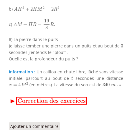
A
H
2
+
2
H
M
2
=
2
R
2
2
2
2
b)
+
2
=
2
A
H
H
M
R
A
M
+
H
B
=
19
8
R
.
19
c)
+
=
.
A
M
H
B
R
8
8) La pierre dans le puits
3
Je laisse tomber une pierre dans un puits et au bout de
3
secondes j'entends le "plouf".
Quelle est la profondeur du puits ?
Information :
Un caillou en chute libre, lâché sans vitesse
t
initiale, parcourt au bout de
secondes une distance
t
x
=
4.9
t
2
340
m
⋅
s
.
2
=
4.9
(en mètres). La vitesse du son est de
340
⋅
.
x
t
m
s
▸
Correction des exercices
▶
Correction des exercices
Ajouter un commentaire