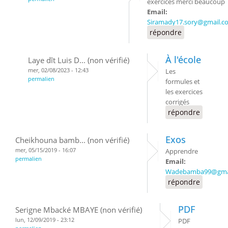
exercices merci beaucoup
Email:
Siramady17.sory@gmail.c
répondre
À l'école
Laye dît Luis D... (non vérifié)
mer, 02/08/2023 - 12:43
Les
permalien
formules et
les exercices
corrigés
répondre
Exos
Cheikhouna bamb... (non vérifié)
mer, 05/15/2019 - 16:07
Apprendre
permalien
Email:
Wadebamba99@gma
répondre
PDF
Serigne Mbacké MBAYE (non vérifié)
lun, 12/09/2019 - 23:12
PDF