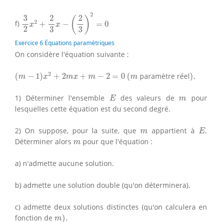
3
2
x
2
+
2
3
x
−
(
2
3
)
2
=
0
2
2
2
3
(
)
2
f)
+
−
=
0
x
x
2
3
3
Exercice 6 Équations paramétriques
On considère l'équation suivante :
(
m
−
1
)
x
2
+
2
m
x
+
m
−
2
=
0
(
m
)
.
2
(
−
1
)
+
2
+
−
2
=
0
(
paramètre réel
)
.
m
x
m
x
m
m
E
m
1) Déterminer l'ensemble
des valeurs de
pour
E
m
lesquelles cette équation est du second degré.
E
.
m
2) On suppose, pour la suite, que
appartient à
.
m
E
m
Déterminer alors
pour que l'équation :
m
a) n'admette aucune solution.
b) admette une solution double (qu'on déterminera).
c) admette deux solutions distinctes (qu'on calculera en
m
)
.
fonction de
)
.
m