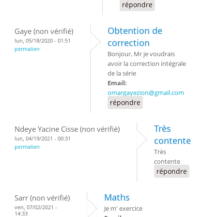
répondre
Obtention de
Gaye (non vérifié)
lun, 05/18/2020 - 01:51
correction
permalien
Bonjour, Mr je voudrais
avoir la correction intégrale
de la série
Email:
omargayezion@gmail.com
répondre
Très
Ndeye Yacine Cisse (non vérifié)
lun, 04/19/2021 - 00:31
contente
permalien
Très
contente
répondre
Maths
Sarr (non vérifié)
ven, 07/02/2021 -
Je m' exercice
14:33