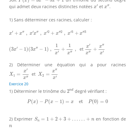
P
x
x
x
x
′
x
″
′
′′
qui admet deux racines distinctes notées
et
.
x
x
1) Sans déterminer ces racines, calculer :
x
′
+
x
″
,
x
′
x
″
,
x
′
2
+
x
″
2
,
x
′
3
+
x
″
3
′
′′
′
′′
′
2
′′
2
′
3
′′
3
+
,
,
+
,
+
x
x
x
x
x
x
x
x
x
′
x
″
+
x
″
x
′
(
3
x
′
−
1
)
(
3
x
″
−
1
)
,
1
x
′
+
1
x
″
,
′
′′
1
1
x
x
′
′′
(
3
−
1
)
(
3
−
1
)
,
+
,
et
+
x
x
′
′′
′′
′
x
x
x
x
2) Déterminer une équation qui a pour racines
X
1
=
x
′
x
″
X
2
=
x
″
x
′
′
′′
x
x
=
et
=
X
X
1
2
′′
′
x
x
Exercice 20
2
n
d
n
d
1) Déterminer le trinôme du
2
degré vérifiant :
P
(
x
)
−
P
(
x
−
1
)
=
x
et
P
(
0
)
=
0
(
)
−
(
−
1
)
=
et
(
0
)
=
0
P
x
P
x
x
P
S
n
=
1
+
2
+
3
+
…
…
+
n
2) Exprimer
=
1
+
2
+
3
+
…
…
+
en fonction de
S
n
n
n
n