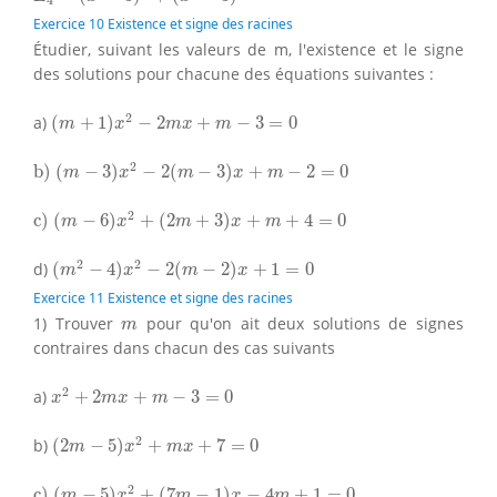
Exercice 10 Existence et signe des racines
Étudier, suivant les valeurs de m, l'existence et le signe
des solutions pour chacune des équations suivantes :
(
m
+
1
)
x
2
−
2
m
x
+
m
−
3
=
0
2
a)
(
+
1
)
−
2
+
−
3
=
0
m
x
m
x
m
b)
(
m
−
3
)
x
2
−
2
(
m
−
3
)
x
+
m
−
2
=
0
2
b)
(
−
3
)
−
2
(
−
3
)
+
−
2
=
0
m
x
m
x
m
c)
(
m
−
6
)
x
2
+
(
2
m
+
3
)
x
+
m
+
4
=
0
2
c)
(
−
6
)
+
(
2
+
3
)
+
+
4
=
0
m
x
m
x
m
(
m
2
−
4
)
x
2
−
2
(
m
−
2
)
x
+
1
=
0
2
2
d)
(
−
4
)
−
2
(
−
2
)
+
1
=
0
m
x
m
x
Exercice 11 Existence et signe des racines
m
1) Trouver
pour qu'on ait deux solutions de signes
m
contraires dans chacun des cas suivants
x
2
+
2
m
x
+
m
−
3
=
0
2
a)
+
2
+
−
3
=
0
x
m
x
m
(
2
m
−
5
)
x
2
+
m
x
+
7
=
0
2
b)
(
2
−
5
)
+
+
7
=
0
m
x
m
x
c)
(
m
−
5
)
x
2
+
(
7
m
−
1
)
x
−
4
m
+
1
=
0
2
c)
(
−
5
)
+
(
7
−
1
)
−
4
+
1
=
0
m
x
m
x
m