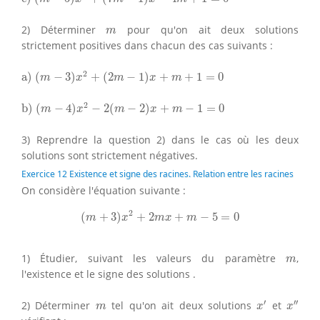
m
2) Déterminer
pour qu'on ait deux solutions
m
strictement positives dans chacun des cas suivants :
a)
(
m
−
3
)
x
2
+
(
2
m
−
1
)
x
+
m
+
1
=
0
2
a)
(
−
3
)
+
(
2
−
1
)
+
+
1
=
0
m
x
m
x
m
b)
(
m
−
4
)
x
2
−
2
(
m
−
2
)
x
+
m
−
1
=
0
2
b)
(
−
4
)
−
2
(
−
2
)
+
−
1
=
0
m
x
m
x
m
3) Reprendre la question 2) dans le cas où les deux
solutions sont strictement négatives.
Exercice 12 Existence et signe des racines. Relation entre les racines
On considère l'équation suivante :
(
m
+
3
)
x
2
+
2
m
x
+
m
−
5
=
0
2
(
+
3
)
+
2
+
−
5
=
0
m
x
m
x
m
m
1) Étudier, suivant les valeurs du paramètre
,
m
l'existence et le signe des solutions .
x
′
x
″
m
′
′′
2) Déterminer
tel qu'on ait deux solutions
et
m
x
x