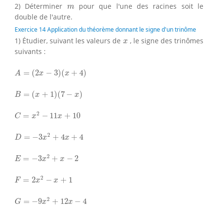
m
2) Déterminer
pour que l'une des racines soit le
m
double de l'autre.
Exercice 14 Application du théorème donnant le signe d'un trinôme
x
1) Étudier, suivant les valeurs de
, le signe des trinômes
x
suivants :
A
=
(
2
x
−
3
)
(
x
+
4
)
=
(
2
−
3
)
(
+
4
)
A
x
x
B
=
(
x
+
1
)
(
7
−
x
)
=
(
+
1
)
(
7
−
)
B
x
x
C
=
x
2
−
11
x
+
10
2
=
−
11
+
10
C
x
x
D
=
−
3
x
2
+
4
x
+
4
2
=
−
3
+
4
+
4
D
x
x
E
=
−
3
x
2
+
x
−
2
2
=
−
3
+
−
2
E
x
x
F
=
2
x
2
−
x
+
1
2
=
2
−
+
1
F
x
x
G
=
−
9
x
2
+
12
x
−
4
2
=
−
9
+
12
−
4
G
x
x