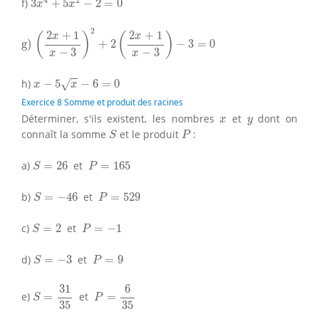
f)
3
+
5
−
2
=
0
x
x
g)
(
2
x
+
1
x
−
3
)
2
+
2
(
2
x
+
1
x
−
3
)
−
3
=
0
2
2
+
1
2
+
1
(
)
(
)
x
x
g)
+
2
−
3
=
0
−
3
−
3
x
x
x
−
5
x
−
6
=
0
h)
−
5
−
6
=
0
√
x
x
Exercice 8 Somme et produit des racines
x
y
Déterminer, s'ils existent, les nombres
et
dont on
x
y
S
P
connaît la somme
et le produit
:
S
P
S
=
26
P
=
165
a)
=
26
et
=
165
S
P
S
=
−
46
P
=
529
b)
=
−
46
et
=
529
S
P
S
=
2
P
=
−
1
c)
=
2
et
=
−
1
S
P
S
=
−
3
P
=
9
d)
=
−
3
et
=
9
S
P
S
=
31
35
P
=
6
35
31
6
e)
=
et
=
S
P
35
35