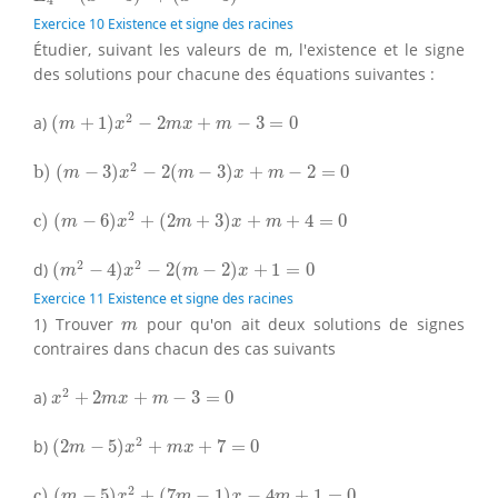
Exercice 10 Existence et signe des racines
Étudier, suivant les valeurs de m, l'existence et le signe
des solutions pour chacune des équations suivantes :
(
m
+
1
)
x
2
−
2
m
x
+
m
−
3
=
0
2
a)
(
+
1
)
−
2
+
−
3
=
0
m
x
m
x
m
b)
(
m
−
3
)
x
2
−
2
(
m
−
3
)
x
+
m
−
2
=
0
2
b)
(
−
3
)
−
2
(
−
3
)
+
−
2
=
0
m
x
m
x
m
c)
(
m
−
6
)
x
2
+
(
2
m
+
3
)
x
+
m
+
4
=
0
2
c)
(
−
6
)
+
(
2
+
3
)
+
+
4
=
0
m
x
m
x
m
(
m
2
−
4
)
x
2
−
2
(
m
−
2
)
x
+
1
=
0
2
2
d)
(
−
4
)
−
2
(
−
2
)
+
1
=
0
m
x
m
x
Exercice 11 Existence et signe des racines
m
1) Trouver
pour qu'on ait deux solutions de signes
m
contraires dans chacun des cas suivants
x
2
+
2
m
x
+
m
−
3
=
0
2
a)
+
2
+
−
3
=
0
x
m
x
m
(
2
m
−
5
)
x
2
+
m
x
+
7
=
0
2
b)
(
2
−
5
)
+
+
7
=
0
m
x
m
x
c)
(
m
−
5
)
x
2
+
(
7
m
−
1
)
x
−
4
m
+
1
=
0
2
c)
(
−
5
)
+
(
7
−
1
)
−
4
+
1
=
0
m
x
m
x
m