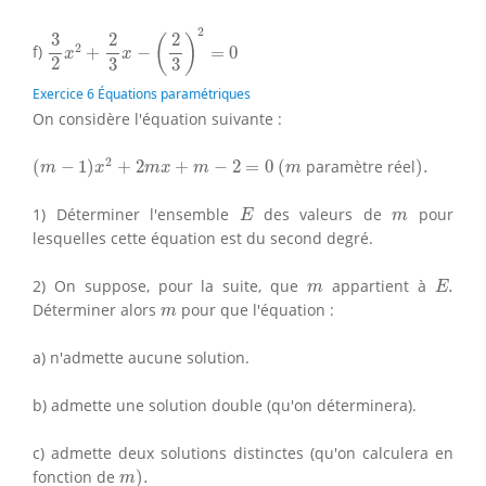
3
2
x
2
+
2
3
x
−
(
2
3
)
2
=
0
2
2
2
3
(
)
2
f)
+
−
=
0
x
x
2
3
3
Exercice 6 Équations paramétriques
On considère l'équation suivante :
(
m
−
1
)
x
2
+
2
m
x
+
m
−
2
=
0
(
m
)
.
2
(
−
1
)
+
2
+
−
2
=
0
(
paramètre réel
)
.
m
x
m
x
m
m
E
m
1) Déterminer l'ensemble
des valeurs de
pour
E
m
lesquelles cette équation est du second degré.
E
.
m
2) On suppose, pour la suite, que
appartient à
.
m
E
m
Déterminer alors
pour que l'équation :
m
a) n'admette aucune solution.
b) admette une solution double (qu'on déterminera).
c) admette deux solutions distinctes (qu'on calculera en
m
)
.
fonction de
)
.
m