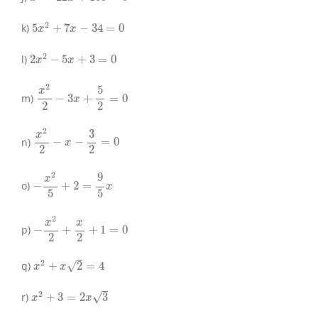
5
x
2
+
7
x
−
34
=
0
2
k)
5
+
7
−
34
=
0
x
x
2
x
2
−
5
x
+
3
=
0
2
l)
2
−
5
+
3
=
0
x
x
x
2
2
−
3
x
+
5
2
=
0
2
5
x
m)
−
3
+
=
0
x
2
2
x
2
2
−
x
−
3
2
=
0
2
3
x
n)
−
−
=
0
x
2
2
−
x
2
5
+
2
=
9
5
x
2
9
x
o)
−
+
2
=
x
5
5
−
x
2
2
+
x
2
+
1
=
0
2
x
x
p)
−
+
+
1
=
0
2
2
x
2
+
x
2
=
4
2
√
q)
+
2
=
4
x
x
x
2
+
3
=
2
x
3
2
√
r)
+
3
=
2
3
x
x