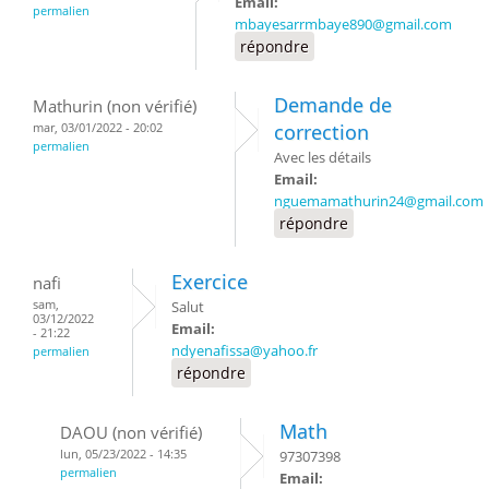
Email:
permalien
mbayesarrmbaye890@gmail.com
répondre
Demande de
Mathurin (non vérifié)
mar, 03/01/2022 - 20:02
correction
permalien
Avec les détails
Email:
nguemamathurin24@gmail.com
répondre
Exercice
nafi
sam,
Salut
03/12/2022
Email:
- 21:22
ndyenafissa@yahoo.fr
permalien
répondre
Math
DAOU (non vérifié)
lun, 05/23/2022 - 14:35
97307398
permalien
Email: