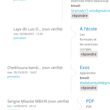
exercices merci beaucoup
Email:
Siramady17.sory@gmail.c
répondre
À l'école
Laye dît Luis D... (non vérifié)
mer, 02/08/2023 - 12:43
Les
permalien
formules et
les exercices
corrigés
répondre
Exos
Cheikhouna bamb... (non vérifié)
mer, 05/15/2019 - 16:07
Apprendre
permalien
Email:
Wadebamba99@gma
répondre
PDF
Serigne Mbacké MBAYE (non vérifié)
lun, 12/09/2019 - 23:12
PDF