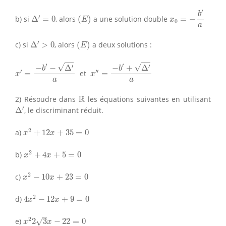
x
0
=
−
b
′
a
′
Δ
′
=
0
(
E
)
b
′
b) si
Δ
=
0
, alors
(
)
a une solution double
=
−
E
x
0
a
Δ
′
>
0
(
E
)
′
c) si
Δ
>
0
, alors
(
)
a deux solutions :
E
x
′
=
−
b
′
−
Δ
′
a
x
″
=
−
b
′
+
Δ
′
a
′
′
√
√
′
′
−
−
Δ
−
+
Δ
b
b
′
′′
=
et
=
x
x
a
a
R
R
2) Résoudre dans
les équations suivantes en utilisant
Δ
′
′
Δ
, le discriminant réduit.
x
2
+
12
x
+
35
=
0
2
a)
+
12
+
35
=
0
x
x
x
2
+
4
x
+
5
=
0
2
b)
+
4
+
5
=
0
x
x
x
2
−
10
x
+
23
=
0
2
c)
−
10
+
23
=
0
x
x
4
x
2
−
12
x
+
9
=
0
2
d)
4
−
12
+
9
=
0
x
x
x
2
2
3
x
−
22
=
0
2
√
e)
2
3
−
22
=
0
x
x