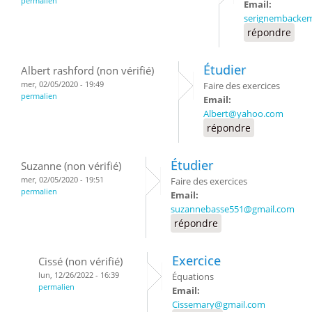
permalien
Email:
serignembacke
répondre
Étudier
Albert rashford (non vérifié)
mer, 02/05/2020 - 19:49
Faire des exercices
permalien
Email:
Albert@yahoo.com
répondre
Étudier
Suzanne (non vérifié)
mer, 02/05/2020 - 19:51
Faire des exercices
permalien
Email:
suzannebasse551@gmail.com
répondre
Exercice
Cissé (non vérifié)
lun, 12/26/2022 - 16:39
Équations
permalien
Email:
Cissemary@gmail.com