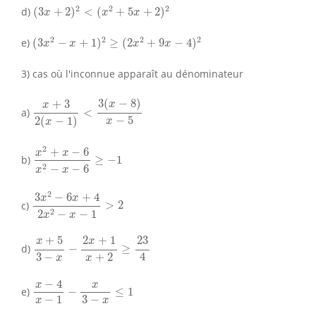
(
3
x
+
2
)
2
<
(
x
2
+
5
x
+
2
)
2
2
2
2
d)
(
3
+
2
)
<
(
+
5
+
2
)
x
x
x
(
3
x
2
−
x
+
1
)
2
≥
(
2
x
2
+
9
x
−
4
)
2
2
2
2
2
e)
(
3
−
+
1
)
≥
(
2
+
9
−
4
)
x
x
x
x
3) cas où l'inconnue apparaît au dénominateur
x
+
3
2
(
x
−
1
)
<
3
(
x
−
8
)
x
−
5
3
(
−
8
)
+
3
x
x
a)
<
−
5
2
(
−
1
)
x
x
x
2
+
x
−
6
x
2
−
x
−
6
≥
−
1
2
+
−
6
x
x
b)
≥
−
1
2
−
−
6
x
x
3
x
2
−
6
x
+
4
2
x
2
−
x
−
1
>
2
2
3
−
6
+
4
x
x
c)
>
2
2
2
−
−
1
x
x
x
+
5
3
−
x
−
2
x
+
1
x
+
2
≥
23
4
+
5
2
+
1
23
x
x
d)
−
≥
4
3
−
+
2
x
x
x
−
4
x
−
1
−
x
3
−
x
≤
1
−
4
x
x
e)
−
≤
1
3
−
−
1
x
x