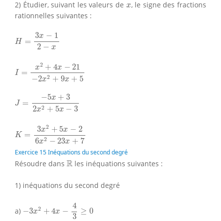
x
2) Étudier, suivant les valeurs de
, le signe des fractions
x
rationnelles suivantes :
H
=
3
x
−
1
2
−
x
3
−
1
x
=
H
2
−
x
I
=
x
2
+
4
x
−
21
−
2
x
2
+
9
x
+
5
2
+
4
−
21
x
x
=
I
2
−
2
+
9
+
5
x
x
J
=
−
5
x
+
3
2
x
2
+
5
x
−
3
−
5
+
3
x
=
J
2
2
+
5
−
3
x
x
K
=
3
x
2
+
5
x
−
2
6
x
2
−
23
x
+
7
2
3
+
5
−
2
x
x
=
K
2
6
−
23
+
7
x
x
Exercice 15 Inéquations du second degré
R
R
Résoudre dans
les inéquations suivantes :
1) inéquations du second degré
−
3
x
2
+
4
x
−
4
3
≥
0
4
2
a)
−
3
+
4
−
≥
0
x
x
3