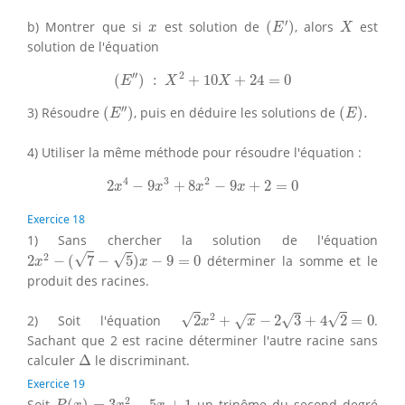
(
E
′
)
X
x
′
b) Montrer que si
est solution de
(
)
, alors
est
x
E
X
solution de l'équation
(
E
″
)
:
X
2
+
10
X
+
24
=
0
′′
2
(
)
:
+
10
+
24
=
0
E
X
X
(
E
″
)
(
E
)
.
′′
3) Résoudre
(
)
, puis en déduire les solutions de
(
)
.
E
E
4) Utiliser la même méthode pour résoudre l'équation :
2
x
4
−
9
x
3
+
8
x
2
−
9
x
+
2
=
0
4
3
2
2
−
9
+
8
−
9
+
2
=
0
x
x
x
x
Exercice 18
1) Sans chercher la solution de l'équation
2
x
2
−
(
7
−
5
)
x
−
9
=
0
2
√
√
2
−
(
7
−
5
)
−
9
=
0
déterminer la somme et le
x
x
produit des racines.
2
x
2
+
x
−
2
3
+
4
2
=
0
2
√
√
√
2) Soit l'équation
2
+
−
2
3
+
4
2
=
0
.
√
x
x
Sachant que 2 est racine déterminer l'autre racine sans
Δ
calculer
Δ
le discriminant.
Exercice 19
P
(
x
)
=
3
x
2
−
5
x
+
1
2
Soit
(
)
=
3
−
5
+
1
un trinôme du second degré