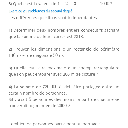
1
+
2
+
3
+
…
…
+
1000
3) Quelle est la valeur de
1
+
2
+
3
+
…
…
+
1000
?
Exercice 21 Problèmes du second degré
Les différentes questions sont indépendantes.
1) Déterminer deux nombres entiers consécutifs sachant
que la somme de leurs carrés est 2813.
2) Trouver les dimensions d'un rectangle de périmètre
140
m
50
m
.
140
et de diagonale
50
.
m
m
3) Quelle est l'aire maximale d'un champ rectangulaire
que l'on peut entourer avec 200 m de clôture ?
720
000
F
4) La somme de
720
000
doit être partagée entre un
F
certain nombre de personnes.
5
Sil y avait
5
personnes des moins, la part de chacune se
2000
F
.
trouverait augmentée de
2000
.
F
Combien de personnes participent au partage ?