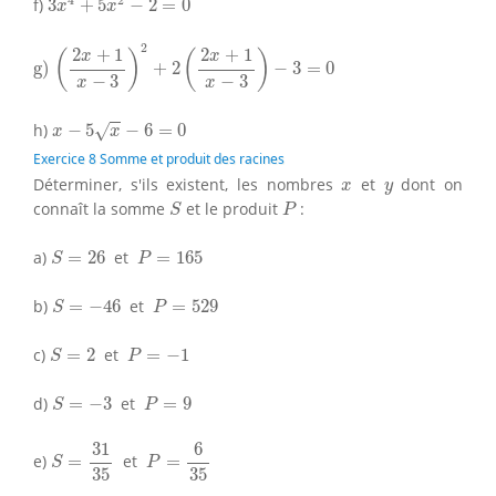
f)
3
+
5
−
2
=
0
x
x
g)
(
2
x
+
1
x
−
3
)
2
+
2
(
2
x
+
1
x
−
3
)
−
3
=
0
2
2
+
1
2
+
1
(
)
(
)
x
x
g)
+
2
−
3
=
0
−
3
−
3
x
x
x
−
5
x
−
6
=
0
h)
−
5
−
6
=
0
√
x
x
Exercice 8 Somme et produit des racines
x
y
Déterminer, s'ils existent, les nombres
et
dont on
x
y
S
P
connaît la somme
et le produit
:
S
P
S
=
26
P
=
165
a)
=
26
et
=
165
S
P
S
=
−
46
P
=
529
b)
=
−
46
et
=
529
S
P
S
=
2
P
=
−
1
c)
=
2
et
=
−
1
S
P
S
=
−
3
P
=
9
d)
=
−
3
et
=
9
S
P
S
=
31
35
P
=
6
35
31
6
e)
=
et
=
S
P
35
35