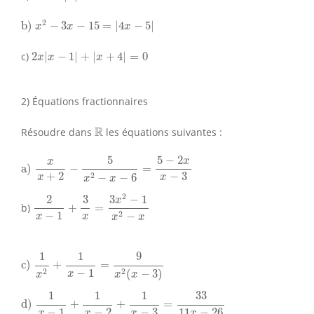
b)
x
2
−
3
x
−
15
=
|
4
x
−
5
|
2
b)
−
3
−
15
=
|
4
−
5
|
x
x
x
2
x
|
x
−
1
|
+
|
x
+
4
|
=
0
c)
2
|
−
1
|
+
|
+
4
|
=
0
x
x
x
2) Équations fractionnaires
R
R
Résoudre dans
les équations suivantes :
a)
x
x
+
2
−
5
x
2
−
x
−
6
=
5
−
2
x
x
−
3
5
5
−
2
x
x
a)
−
=
−
3
+
2
2
−
−
6
x
x
x
x
2
x
−
1
+
3
x
=
3
x
2
−
1
x
2
−
x
2
2
3
3
−
1
x
b)
+
=
−
1
2
−
x
x
x
x
c)
1
x
2
+
1
x
−
1
=
9
x
2
(
x
−
3
)
1
1
9
c)
+
=
−
1
2
2
(
−
3
)
x
x
x
x
d)
1
x
−
1
+
1
x
−
2
+
1
x
−
3
=
33
11
x
−
26
1
1
1
33
d)
+
+
=
−
3
−
1
−
2
11
−
26
x
x
x
x