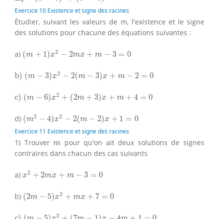
Exercice 10 Existence et signe des racines
Étudier, suivant les valeurs de m, l'existence et le signe
des solutions pour chacune des équations suivantes :
(
m
+
1
)
x
2
−
2
m
x
+
m
−
3
=
0
2
a)
(
+
1
)
−
2
+
−
3
=
0
m
x
m
x
m
b)
(
m
−
3
)
x
2
−
2
(
m
−
3
)
x
+
m
−
2
=
0
2
b)
(
−
3
)
−
2
(
−
3
)
+
−
2
=
0
m
x
m
x
m
c)
(
m
−
6
)
x
2
+
(
2
m
+
3
)
x
+
m
+
4
=
0
2
c)
(
−
6
)
+
(
2
+
3
)
+
+
4
=
0
m
x
m
x
m
(
m
2
−
4
)
x
2
−
2
(
m
−
2
)
x
+
1
=
0
2
2
d)
(
−
4
)
−
2
(
−
2
)
+
1
=
0
m
x
m
x
Exercice 11 Existence et signe des racines
m
1) Trouver
pour qu'on ait deux solutions de signes
m
contraires dans chacun des cas suivants
x
2
+
2
m
x
+
m
−
3
=
0
2
a)
+
2
+
−
3
=
0
x
m
x
m
(
2
m
−
5
)
x
2
+
m
x
+
7
=
0
2
b)
(
2
−
5
)
+
+
7
=
0
m
x
m
x
c)
(
m
−
5
)
x
2
+
(
7
m
−
1
)
x
−
4
m
+
1
=
0
2
c)
(
−
5
)
+
(
7
−
1
)
−
4
+
1
=
0
m
x
m
x
m