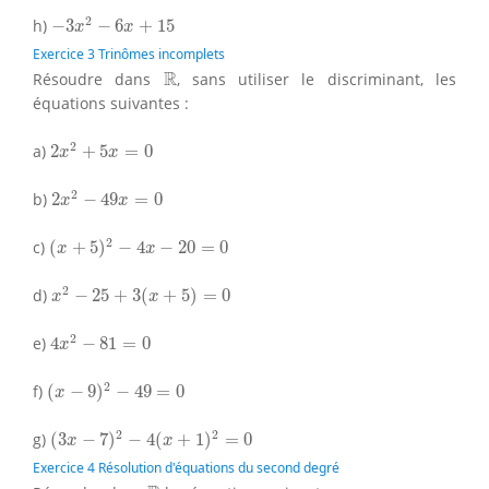
−
3
x
2
−
6
x
+
15
2
h)
−
3
−
6
+
15
x
x
Exercice 3 Trinômes incomplets
R
R
Résoudre dans
, sans utiliser le discriminant, les
équations suivantes :
2
x
2
+
5
x
=
0
2
a)
2
+
5
=
0
x
x
2
x
2
−
49
x
=
0
2
b)
2
−
49
=
0
x
x
(
x
+
5
)
2
−
4
x
−
20
=
0
2
c)
(
+
5
)
−
4
−
20
=
0
x
x
x
2
−
25
+
3
(
x
+
5
)
=
0
2
d)
−
25
+
3
(
+
5
)
=
0
x
x
4
x
2
−
81
=
0
2
e)
4
−
81
=
0
x
(
x
−
9
)
2
−
49
=
0
2
f)
(
−
9
)
−
49
=
0
x
(
3
x
−
7
)
2
−
4
(
x
+
1
)
2
=
0
2
2
g)
(
3
−
7
)
−
4
(
+
1
)
=
0
x
x
Exercice 4 Résolution d'équations du second degré
R