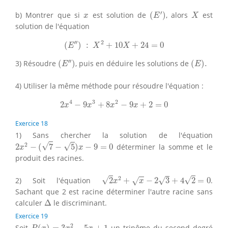
(
E
′
)
X
x
′
b) Montrer que si
est solution de
(
)
, alors
est
x
E
X
solution de l'équation
(
E
″
)
:
X
2
+
10
X
+
24
=
0
′′
2
(
)
:
+
10
+
24
=
0
E
X
X
(
E
″
)
(
E
)
.
′′
3) Résoudre
(
)
, puis en déduire les solutions de
(
)
.
E
E
4) Utiliser la même méthode pour résoudre l'équation :
2
x
4
−
9
x
3
+
8
x
2
−
9
x
+
2
=
0
4
3
2
2
−
9
+
8
−
9
+
2
=
0
x
x
x
x
Exercice 18
1) Sans chercher la solution de l'équation
2
x
2
−
(
7
−
5
)
x
−
9
=
0
2
√
√
2
−
(
7
−
5
)
−
9
=
0
déterminer la somme et le
x
x
produit des racines.
2
x
2
+
x
−
2
3
+
4
2
=
0
2
√
√
√
2) Soit l'équation
2
+
−
2
3
+
4
2
=
0
.
√
x
x
Sachant que 2 est racine déterminer l'autre racine sans
Δ
calculer
Δ
le discriminant.
Exercice 19
P
(
x
)
=
3
x
2
−
5
x
+
1
2
Soit
(
)
=
3
−
5
+
1
un trinôme du second degré