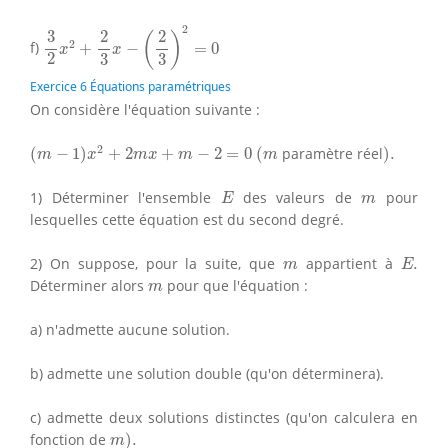
3
2
x
2
+
2
3
x
−
(
2
3
)
2
=
0
2
2
2
3
(
)
2
f)
+
−
=
0
x
x
2
3
3
Exercice 6 Équations paramétriques
On considère l'équation suivante :
(
m
−
1
)
x
2
+
2
m
x
+
m
−
2
=
0
(
m
)
.
2
(
−
1
)
+
2
+
−
2
=
0
(
paramètre réel
)
.
m
x
m
x
m
m
E
m
1) Déterminer l'ensemble
des valeurs de
pour
E
m
lesquelles cette équation est du second degré.
E
.
m
2) On suppose, pour la suite, que
appartient à
.
m
E
m
Déterminer alors
pour que l'équation :
m
a) n'admette aucune solution.
b) admette une solution double (qu'on déterminera).
c) admette deux solutions distinctes (qu'on calculera en
m
)
.
fonction de
)
.
m