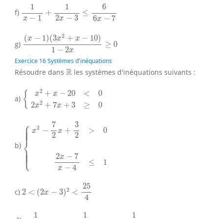
1
x
−
1
+
1
2
x
−
3
≤
6
6
x
−
7
1
1
6
f)
+
≤
−
1
2
−
3
6
−
7
x
x
x
(
x
−
1
)
(
3
x
2
+
x
−
10
)
1
−
2
x
≥
0
2
(
−
1
)
(
3
+
−
10
)
x
x
x
g)
≥
0
1
−
2
x
Exercice 16 Systèmes d'inéquations
R
R
Résoudre dans
les systèmes d'inéquations suivants :
{
x
2
+
x
−
20
<
0
2
x
2
+
7
x
+
3
≥
0
2
+
−
20
<
0
{
x
x
a)
2
2
+
7
+
3
≥
0
x
x
{
x
2
−
7
2
x
+
3
2
>
0
2
x
−
7
x
−
4
≤
1
⎧
3
7
⎪

⎪

⎪

2
>
0
−
+
⎪

x
x
⎪
2
2
⎨
b)
⎪

⎪

⎪

⎪

⎩
⎪
2
−
7
x
≤
1
−
4
x
2
<
(
2
x
−
3
)
2
<
25
4
25
2
c)
2
<
(
2
−
3
)
<
x
4
d)
1
x
+
1
<
1
(
x
−
1
)
(
x
−
3
)
<
1
x
+
3
1
1
1