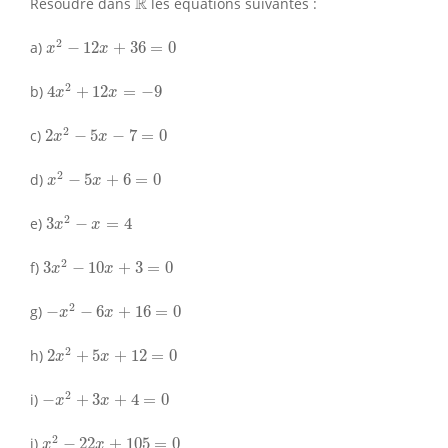
R
Résoudre dans
les équations suivantes :
x
2
−
12
x
+
36
=
0
2
a)
−
12
+
36
=
0
x
x
4
x
2
+
12
x
=
−
9
2
b)
4
+
12
=
−
9
x
x
2
x
2
−
5
x
−
7
=
0
2
c)
2
−
5
−
7
=
0
x
x
x
2
−
5
x
+
6
=
0
2
d)
−
5
+
6
=
0
x
x
3
x
2
−
x
=
4
2
e)
3
−
=
4
x
x
3
x
2
−
10
x
+
3
=
0
2
f)
3
−
10
+
3
=
0
x
x
−
x
2
−
6
x
+
16
=
0
2
g)
−
−
6
+
16
=
0
x
x
2
x
2
+
5
x
+
12
=
0
2
h)
2
+
5
+
12
=
0
x
x
−
x
2
+
3
x
+
4
=
0
2
i)
−
+
3
+
4
=
0
x
x
x
2
−
22
x
+
105
=
0
2
j)
−
22
+
105
=
0
x
x