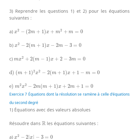
3) Reprendre les questions 1) et 2) pour les équations
suivantes :
x
2
−
(
2
m
+
1
)
x
+
m
2
+
m
=
0
2
2
a)
−
(
2
+
1
)
+
+
=
0
x
m
x
m
m
x
2
−
2
(
m
+
1
)
x
−
2
m
−
3
=
0
2
b)
−
2
(
+
1
)
−
2
−
3
=
0
x
m
x
m
m
x
2
+
2
(
m
−
1
)
x
+
2
−
3
m
=
0
2
c)
+
2
(
−
1
)
+
2
−
3
=
0
m
x
m
x
m
d)
(
m
+
1
)
2
x
2
−
2
(
m
+
1
)
x
+
1
−
m
=
0
2
2
d)
(
+
1
)
−
2
(
+
1
)
+
1
−
=
0
m
x
m
x
m
e)
m
2
x
2
−
2
m
(
m
+
1
)
x
+
2
m
+
1
=
0
2
2
e)
−
2
(
+
1
)
+
2
+
1
=
0
m
x
m
m
x
m
Exercice 7 Équations dont la résolution se ramène à celle d'équations
du second degré
1) Équations avec des valeurs absolues
R
R
Résoudre dans
les équations suivantes :
x
2
−
2
|
x
|
−
3
=
0
2
a)
−
2
|
|
−
3
=
0
x
x