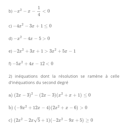
−
x
2
−
x
−
1
4
<
0
1
2
b)
−
−
−
<
0
x
x
4
−
4
x
2
−
3
x
+
1
≤
0
2
c)
−
4
−
3
+
1
≤
0
x
x
−
x
2
−
4
x
−
5
>
0
2
d)
−
−
4
−
5
>
0
x
x
−
2
x
2
+
3
x
+
1
>
3
x
2
+
5
x
−
1
2
2
e)
−
2
+
3
+
1
>
3
+
5
−
1
x
x
x
x
−
5
x
2
+
4
x
−
12
<
0
2
f)
−
5
+
4
−
12
<
0
x
x
2) inéquations dont la résolution se ramène à celle
d'inéquations du second degré
a)
(
2
x
−
3
)
2
−
(
2
x
−
3
)
(
x
2
+
x
+
1
)
≤
0
2
2
a)
(
2
−
3
)
−
(
2
−
3
)
(
+
+
1
)
≤
0
x
x
x
x
b)
(
−
9
x
2
+
12
x
−
4
)
(
2
x
2
+
x
−
6
)
>
0
2
2
b)
(
−
9
+
12
−
4
)
(
2
+
−
6
)
>
0
x
x
x
x
c)
(
2
x
2
−
2
x
5
+
1
)
(
−
2
x
2
−
9
x
+
5
)
≥
0
2
2
√
c)
(
2
−
2
5
+
1
)
(
−
2
−
9
+
5
)
≥
0
x
x
x
x