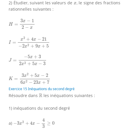
x
2) Étudier, suivant les valeurs de
, le signe des fractions
x
rationnelles suivantes :
H
=
3
x
−
1
2
−
x
3
−
1
x
=
H
2
−
x
I
=
x
2
+
4
x
−
21
−
2
x
2
+
9
x
+
5
2
+
4
−
21
x
x
=
I
2
−
2
+
9
+
5
x
x
J
=
−
5
x
+
3
2
x
2
+
5
x
−
3
−
5
+
3
x
=
J
2
2
+
5
−
3
x
x
K
=
3
x
2
+
5
x
−
2
6
x
2
−
23
x
+
7
2
3
+
5
−
2
x
x
=
K
2
6
−
23
+
7
x
x
Exercice 15 Inéquations du second degré
R
R
Résoudre dans
les inéquations suivantes :
1) inéquations du second degré
−
3
x
2
+
4
x
−
4
3
≥
0
4
2
a)
−
3
+
4
−
≥
0
x
x
3