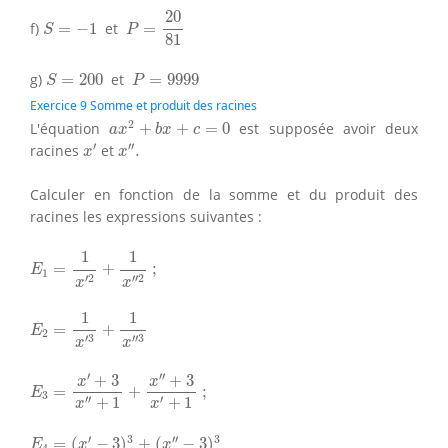
P
=
20
81
20
S
=
−
1
f)
=
−
1
et
=
S
P
81
S
=
200
P
=
9999
g)
=
200
et
=
9999
S
P
Exercice 9 Somme et produit des racines
a
x
2
+
b
x
+
c
=
0
2
L'équation
+
+
=
0
est supposée avoir deux
a
x
b
x
c
x
′
x
″
.
′
′′
racines
et
.
x
x
Calculer en fonction de la somme et du produit des
racines les expressions suivantes :
E
1
=
1
x
′
2
+
1
x
″
2
;
1
1
=
+
;
E
1
′
2
′′
2
x
x
E
2
=
1
x
′
3
+
1
x
″
3
1
1
=
+
E
2
′
3
′′
3
x
x
E
3
=
x
′
+
3
x
″
+
1
+
x
″
+
3
x
′
+
1
;
′
′′
+
3
+
3
x
x
=
+
;
E
3
′′
′
+
1
+
1
x
x
E
4
=
(
x
′
−
3
)
3
+
(
x
″
−
3
)
3
′
3
′′
3
=
(
−
3
)
+
(
−
3
)
E
x
x
4