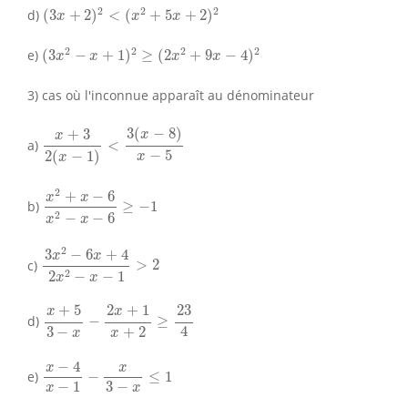
(
3
x
+
2
)
2
<
(
x
2
+
5
x
+
2
)
2
2
2
2
d)
(
3
+
2
)
<
(
+
5
+
2
)
x
x
x
(
3
x
2
−
x
+
1
)
2
≥
(
2
x
2
+
9
x
−
4
)
2
2
2
2
2
e)
(
3
−
+
1
)
≥
(
2
+
9
−
4
)
x
x
x
x
3) cas où l'inconnue apparaît au dénominateur
x
+
3
2
(
x
−
1
)
<
3
(
x
−
8
)
x
−
5
3
(
−
8
)
+
3
x
x
a)
<
−
5
2
(
−
1
)
x
x
x
2
+
x
−
6
x
2
−
x
−
6
≥
−
1
2
+
−
6
x
x
b)
≥
−
1
2
−
−
6
x
x
3
x
2
−
6
x
+
4
2
x
2
−
x
−
1
>
2
2
3
−
6
+
4
x
x
c)
>
2
2
2
−
−
1
x
x
x
+
5
3
−
x
−
2
x
+
1
x
+
2
≥
23
4
+
5
2
+
1
23
x
x
d)
−
≥
4
3
−
+
2
x
x
x
−
4
x
−
1
−
x
3
−
x
≤
1
−
4
x
x
e)
−
≤
1
3
−
−
1
x
x