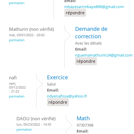
Email:
permalien
mbayesarrmbaye890@gmail.com
répondre
Demande de
Mathurin (non vérifié)
mar, 03/01/2022 - 20:02
correction
permalien
Avec les détails
Email:
nguemamathurin24@gmail.com
répondre
Exercice
nafi
sam,
Salut
03/12/2022
Email:
- 21:22
ndyenafissa@yahoo.fr
permalien
répondre
Math
DAOU (non vérifié)
lun, 05/23/2022 - 14:35
97307398
permalien
Email: