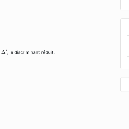
Δ
′
′
Δ
t
, le discriminant réduit.