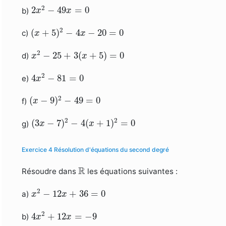
2
x
2
−
49
x
=
0
2
2
−
49
=
0
b)
x
x
(
x
+
5
)
2
−
4
x
−
20
=
0
2
(
+
5
)
−
4
−
20
=
0
c)
x
x
x
2
−
25
+
3
(
x
+
5
)
=
0
2
−
25
+
3
(
+
5
)
=
0
d)
x
x
4
x
2
−
81
=
0
2
4
−
81
=
0
e)
x
(
x
−
9
)
2
−
49
=
0
2
(
−
9
)
−
49
=
0
f)
x
(
3
x
−
7
)
2
−
4
(
x
+
1
)
2
=
0
2
2
(
3
−
7
)
−
4
(
+
1
)
=
0
g)
x
x
Exercice 4 Résolution d'équations du second degré
R
R
Résoudre dans
les équations suivantes :
x
2
−
12
x
+
36
=
0
2
−
12
+
36
=
0
a)
x
x
4
x
2
+
12
x
=
−
9
2
4
+
12
=
−
9
b)
x
x