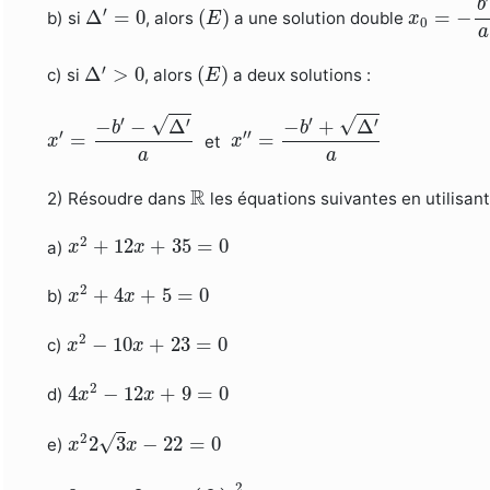
(
E
)
Δ
′
=
0
b
′
Δ
=
0
(
)
=
−
b) si
, alors
a une solution double
E
x
0
a
(
E
)
Δ
′
>
0
′
Δ
>
0
(
)
c) si
, alors
a deux solutions :
E
x
′
=
−
b
′
−
Δ
′
a
x
″
=
−
b
′
+
Δ
′
a
′
′
√
√
′
′
−
−
Δ
−
+
Δ
b
b
′
′′
=
=
et
x
x
a
a
R
R
2) Résoudre dans
les équations suivantes en utilisan
x
2
+
12
x
+
35
=
0
2
+
12
+
35
=
0
a)
x
x
x
2
+
4
x
+
5
=
0
2
+
4
+
5
=
0
b)
x
x
x
2
−
10
x
+
23
=
0
2
−
10
+
23
=
0
c)
x
x
4
x
2
−
12
x
+
9
=
0
2
4
−
12
+
9
=
0
d)
x
x
x
2
2
3
x
−
22
=
0
2
√
2
3
−
22
=
0
e)
x
x
3
2
x
2
+
2
3
x
−
(
2
3
)
2
=
0
2