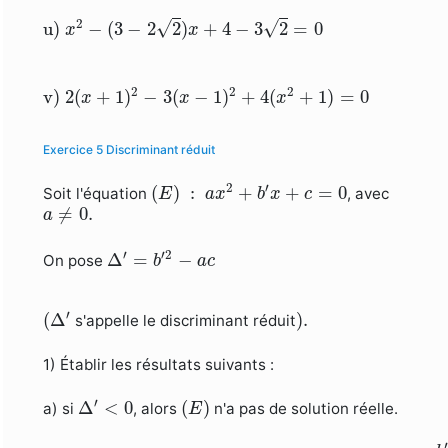
u)
x
2
−
(
3
−
2
2
)
x
+
4
−
3
2
=
0
2
√
√
u)
−
(
3
−
2
2
)
+
4
−
3
2
=
0
x
x
v)
2
(
x
+
1
)
2
−
3
(
x
−
1
)
2
+
4
(
x
2
+
1
)
=
0
2
2
2
v)
2
(
+
1
)
−
3
(
−
1
)
+
4
(
+
1
)
=
0
x
x
x
Exercice 5 Discriminant réduit
(
E
)
:
a
x
2
+
b
′
x
+
c
=
0
2
′
(
)
:
+
+
=
0
Soit l'équation
, avec
E
a
x
b
x
c
a
≠
0.
≠
0.
a
Δ
′
=
b
′
2
−
a
c
′
′
2
Δ
=
−
On pose
b
a
c
(
Δ
′
)
.
′
(
Δ
)
.
s'appelle le discriminant réduit
1) Établir les résultats suivants :
(
E
)
Δ
′
<
0
′
Δ
<
0
(
)
a) si
, alors
n'a pas de solution réelle.
E
x
0
=
−
b
′
a