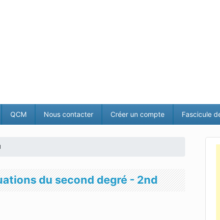
QCM
Nous contacter
Créer un compte
Fascicule d
d
quations du second degré - 2nd