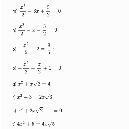
x
2
2
−
3
x
+
5
2
=
0
2
5
x
−
3
+
=
0
m)
x
2
2
x
2
2
−
x
−
3
2
=
0
2
3
x
−
−
=
0
n)
x
2
2
−
x
2
5
+
2
=
9
5
x
2
9
x
−
+
2
=
o)
x
5
5
−
x
2
2
+
x
2
+
1
=
0
2
x
x
−
+
+
1
=
0
p)
2
2
x
2
+
x
2
=
4
2
√
+
2
=
4
q)
x
x
x
2
+
3
=
2
x
3
2
√
+
3
=
2
3
r)
x
x
x
2
+
2
x
2
+
1
=
0
2
√
+
2
2
+
1
=
0
s)
x
x
4
x
2
+
5
=
4
x
5
2
√
4
+
5
=
4
5
t)
x
x