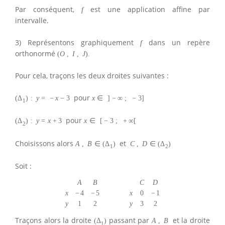
Par conséquent,
est une application affine par
f
intervalle.
3) Représentons graphiquement
dans un repère
f
orthonormé
(
O
,
I
,
J
)
.
Pour cela, traçons les deux droites suivantes :
pour
(
Δ
)
:
y
=
−
x
−
3
x
∈
]
−
∞
;
−
3
]
1
pour
(
Δ
)
:
y
=
x
+
3
x
∈
[
−
3
;
+
∞
[
2
Choisissons alors
et
A
,
B
∈
(
Δ
)
C
,
D
∈
(
Δ
)
1
2
Soit :
A
B
C
D
x
−
4
−
5
x
0
−
1
y
1
2
y
3
2
Traçons alors la droite
passant par
et la droite
(
Δ
)
A
,
B
1