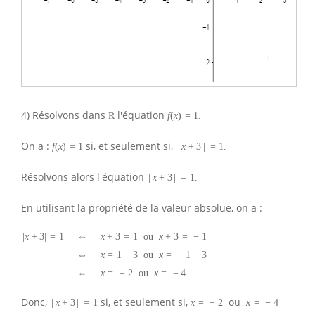
4) Résolvons dans
l'équation
R
f
(
x
)
=
1.
On a :
si, et seulement si,
f
(
x
)
=
1
|
x
+
3
|
=
1.
Résolvons alors l'équation
|
x
+
3
|
=
1.
En utilisant la propriété de la valeur absolue, on a :
|
x
+
3
|
=
1
⇔
x
+
3
=
1
ou
x
+
3
=
−
1
⇔
x
=
1
−
3
ou
x
=
−
1
−
3
⇔
x
=
−
2
ou
x
=
−
4
Donc,
si, et seulement si,
ou
|
x
+
3
|
=
1
x
=
−
2
x
=
−
4