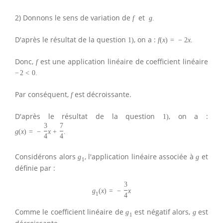
2) Donnons le sens de variation de
et
f
g
.
D'après le résultat de la question
, on a :
1
)
f
(
x
)
=
−
2
x
.
Donc,
est une application linéaire de coefficient linéaire
f
−
2
<
0.
Par conséquent,
est décroissante.
f
D'après le résultat de la question
, on a :
1
)
3
7
g
(
x
)
=
−
x
+
.
4
4
Considérons alors
, l'application linéaire associée à
et
g
g
1
définie par :
3
g
(
x
)
=
−
x
1
4
Comme le coefficient linéaire de
est négatif alors,
est
g
g
1