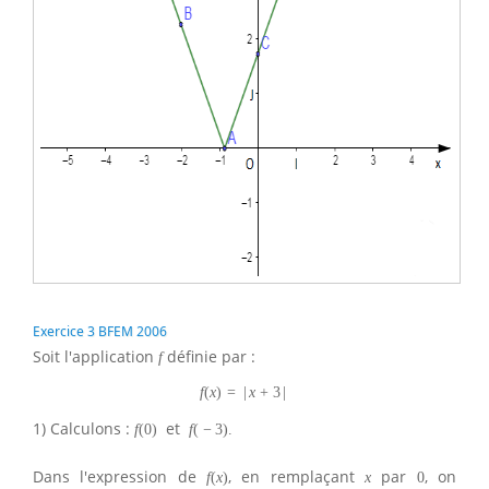
Exercice 3 BFEM 2006
Soit l'application
définie par :
f
f
(
x
)
=
|
x
+
3
|
1) Calculons :
et
f
(
0
)
f
(
−
3
)
.
Dans l'expression de
, en remplaçant
par
, on
f
(
x
)
x
0