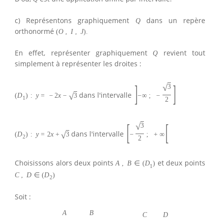
c) Représentons graphiquement
dans un repère
Q
orthonormé
(
O
,
I
,
J
)
.
En effet, représenter graphiquement
revient tout
Q
simplement à représenter les droites :
]
]
√
3
dans l'intervalle
√
(
D
)
:
y
=
−
2
x
−
3
−
∞
;
−
1
2
[
[
√
3
dans l'intervalle
√
(
D
)
:
y
=
2
x
+
3
−
;
+
∞
2
2
Choisissons alors deux points
et deux points
A
,
B
∈
(
D
)
1
C
,
D
∈
(
D
)
2
Soit :
A
B
C
D