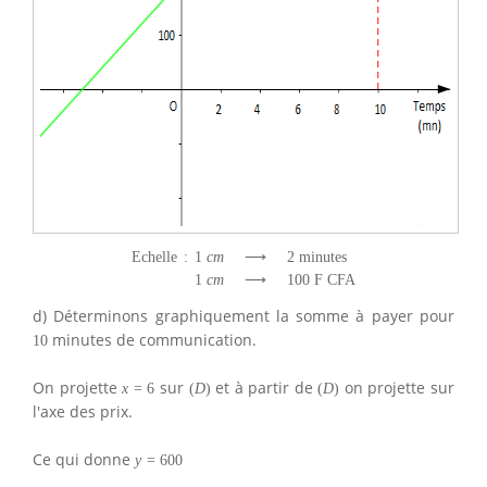
Echelle
:
1
c
m
⟶
2
minutes
1
c
m
⟶
100
F CFA
d) Déterminons graphiquement la somme à payer pour
minutes de communication.
10
On projette
sur
et à partir de
on projette sur
x
=
6
(
D
)
(
D
)
l'axe des prix.
Ce qui donne
y
=
600