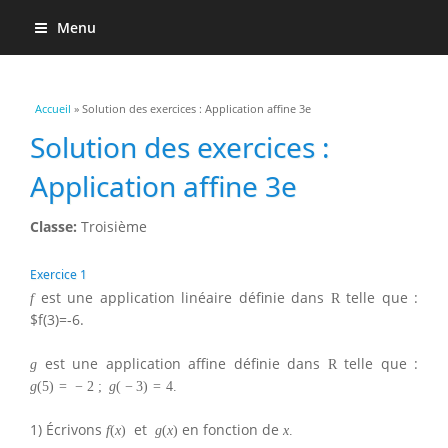
Menu
Vous êtes ici
Accueil
» Solution des exercices : Application affine 3e
Solution des exercices :
Application affine 3e
Classe:
Troisième
Exercice 1
est une application linéaire définie dans
telle que :
f
R
$f(3)=-6.
est une application affine définie dans
telle que :
g
R
g
(
5
)
=
−
2
;
g
(
−
3
)
=
4.
1) Écrivons
et
en fonction de
f
(
x
)
g
(
x
)
x
.