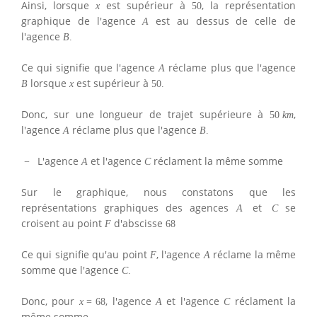
Ainsi, lorsque
est supérieur à
, la représentation
x
50
graphique de l'agence
est au dessus de celle de
A
l'agence
B
.
Ce qui signifie que l'agence
réclame plus que l'agence
A
lorsque
est supérieur à
B
x
50.
Donc, sur une longueur de trajet supérieure à
,
50
k
m
l'agence
réclame plus que l'agence
A
B
.
L'agence
et l'agence
réclament la même somme
−
A
C
Sur le graphique, nous constatons que les
représentations graphiques des agences
et
se
A
C
croisent au point
d'abscisse
F
68
Ce qui signifie qu'au point
, l'agence
réclame la même
F
A
somme que l'agence
C
.
Donc, pour
, l'agence
et l'agence
réclament la
x
=
68
A
C
même somme.