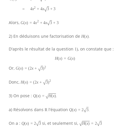
2
√
4
x
+
4
x
3
+
3
=
2
Alors,
√
G
(
x
)
=
4
x
+
4
x
3
+
3
2) En déduisons une factorisation de
H
(
x
)
.
D'après le résultat de la question
, on constate que :
1
)
H
(
x
)
=
G
(
x
)
2
Or,
√
G
(
x
)
=
(
2
x
+
3
)
2
Donc,
√
H
(
x
)
=
(
2
x
+
3
)
3) On pose :
√
Q
(
x
)
=
H
(
x
)
.
a) Résolvons dans
l'équation
√
R
Q
(
x
)
=
2
3
.
On a :
si, et seulement si,
√
√
√
Q
(
x
)
=
2
3
H
(
x
)
=
2
3