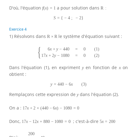
D'où, l'équation
a pour solution dans
f
(
x
)
=
1
R
:
S
=
{
−
4
;
−
2
}
Exercice 4
1) Résolvons dans
le système d'équation suivant :
R
×
R
{
6
x
+
y
−
440
=
0
(
1
)
17
x
+
2
y
−
1080
=
0
(
2
)
Dans l'équation (1), en expriment
en fonction de
on
y
x
obtient :
y
=
440
−
6
x
(
3
)
Remplaçons cette expression de
dans l'équation (2).
y
On a :
17
x
+
2
×
(
440
−
6
x
)
−
1080
=
0
Donc,
; c'est-à-dire
17
x
−
12
x
+
880
−
1080
=
0
5
x
=
200
200