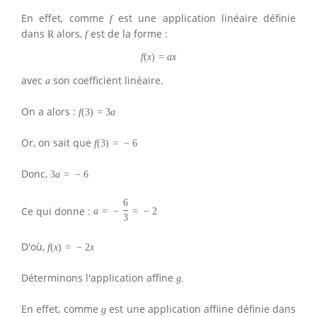
En effet, comme
est une application linéaire définie
f
dans
alors,
est de la forme :
R
f
f
(
x
)
=
a
x
avec
son coefficient linéaire.
a
On a alors :
f
(
3
)
=
3
a
Or, on sait que
f
(
3
)
=
−
6
Donc,
3
a
=
−
6
6
Ce qui donne :
a
=
−
=
−
2
3
D'où,
f
(
x
)
=
−
2
x
Déterminons l'application affine
g
.
En effet, comme
est une application affine définie dans
g