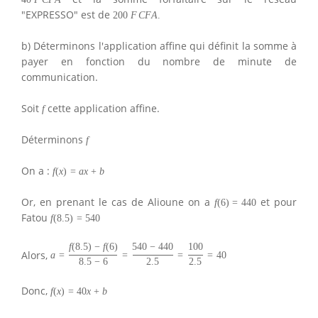
"EXPRESSO" est de
200
F
C
F
A
.
b) Déterminons l'application affine qui définit la somme à
payer en fonction du nombre de minute de
communication.
Soit
cette application affine.
f
Déterminons
f
On a :
f
(
x
)
=
a
x
+
b
Or, en prenant le cas de Alioune on a
et pour
f
(
6
)
=
440
Fatou
f
(
8.5
)
=
540
f
(
8.5
)
−
f
(
6
)
540
−
440
100
Alors,
a
=
=
=
=
40
8.5
−
6
2.5
2.5
Donc,
f
(
x
)
=
40
x
+
b