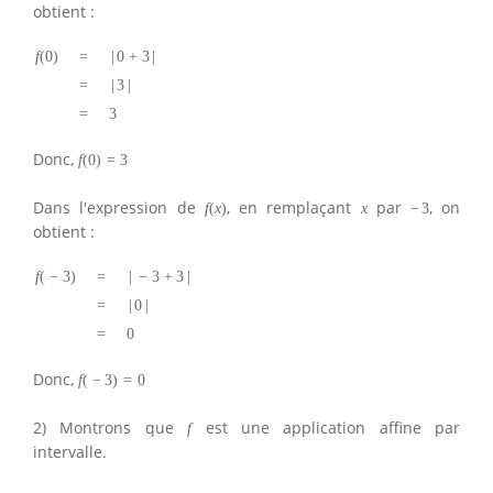
obtient :
f
(
0
)
=
|
0
+
3
|
=
|
3
|
=
3
Donc,
f
(
0
)
=
3
Dans l'expression de
, en remplaçant
par
, on
f
(
x
)
x
−
3
obtient :
f
(
−
3
)
=
|
−
3
+
3
|
=
|
0
|
=
0
Donc,
f
(
−
3
)
=
0
2) Montrons que
est une application affine par
f
intervalle.