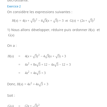
décroissante.
Exercice 2
On considère les expressions suivantes :
2
2
√
√
√
√
H
(
x
)
=
4
(
x
+
3
)
−
4
3
(
x
+
3
)
+
3
et
G
(
x
)
=
(
2
x
+
3
)
1) Nous allons développer, réduire puis ordonner
et
H
(
x
)
G
(
x
)
On a :
2
√
√
√
4
(
x
+
3
)
−
4
3
(
x
+
3
)
+
3
H
(
x
)
=
2
√
√
4
x
+
8
x
3
+
12
−
4
x
3
−
12
+
3
=
2
√
4
x
+
4
x
3
+
3
=
2
Donc,
√
H
(
x
)
=
4
x
+
4
x
3
+
3
Soit :
2
√
(
2
x
+
3
)
G
(
x
)
=