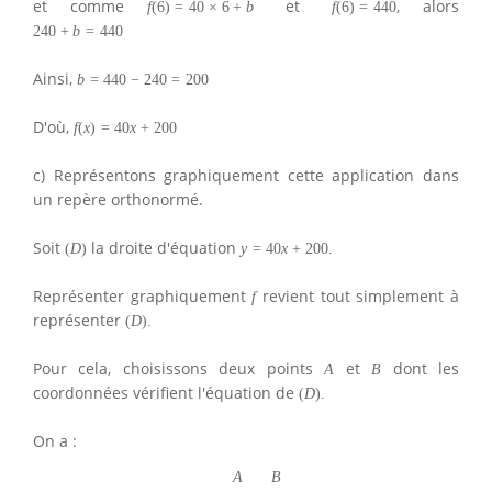
et comme
et
, alors
f
(
6
)
=
40
×
6
+
b
f
(
6
)
=
440
240
+
b
=
440
Ainsi,
b
=
440
−
240
=
200
D'où,
f
(
x
)
=
40
x
+
200
c) Représentons graphiquement cette application dans
un repère orthonormé.
Soit
la droite d'équation
(
D
)
y
=
40
x
+
200.
Représenter graphiquement
revient tout simplement à
f
représenter
(
D
)
.
Pour cela, choisissons deux points
et
dont les
A
B
coordonnées vérifient l'équation de
(
D
)
.
On a :
A
B