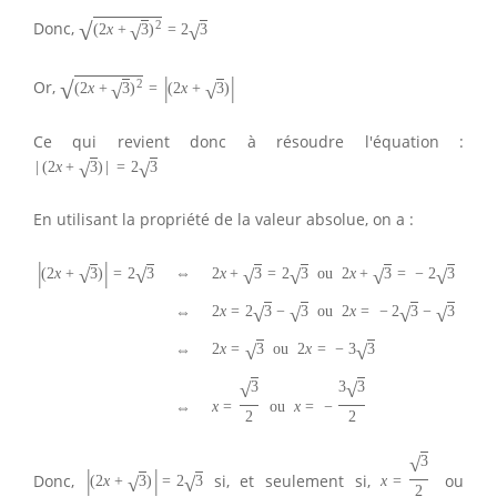
√
2
Donc,
√
√
(
2
x
+
3
)
=
2
3
|
|
√
2
Or,
√
√
(
2
x
+
3
)
=
(
2
x
+
3
)
Ce qui revient donc à résoudre l'équation :
√
√
|
(
2
x
+
3
)
|
=
2
3
En utilisant la propriété de la valeur absolue, on a :
|
|
√
√
√
√
√
√
⇔
(
2
x
+
3
)
=
2
3
2
x
+
3
=
2
3
ou
2
x
+
3
=
−
2
3
√
√
√
√
2
x
=
2
3
−
3
ou
2
x
=
−
2
3
−
3
⇔
√
√
2
x
=
3
ou
2
x
=
−
3
3
⇔
√
√
3
3
3
x
=
ou
x
=
−
⇔
2
2
√
3
|
|
Donc,
si, et seulement si,
ou
√
√
(
2
x
+
3
)
=
2
3
x
=
2