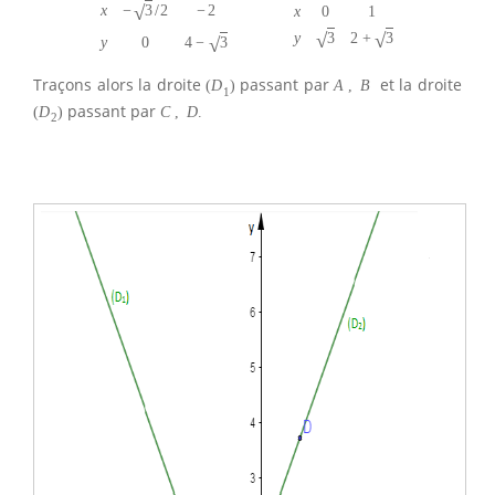
√
−
3
/
2
x
−
2
x
0
1
√
√
3
2
+
3
y
√
4
−
3
y
0
Traçons alors la droite
passant par
et la droite
(
D
)
A
,
B
1
passant par
(
D
)
C
,
D
.
2