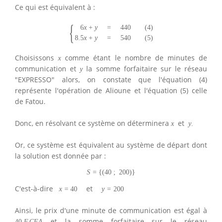
Ce qui est équivalent à :
{
6
x
+
y
=
440
(
4
)
8.5
x
+
y
=
540
(
5
)
Choisissons
comme étant le nombre de minutes de
x
communication et
la somme forfaitaire sur le réseau
y
"EXPRESSO" alors, on constate que l'équation (4)
représente l'opération de Alioune et l'équation (5) celle
de Fatou.
Donc, en résolvant ce système on déterminera
et
x
y
.
Or, ce système est équivalent au système de départ dont
la solution est donnée par :
S
=
{
(
40
;
200
)
}
C'est-à-dire
et
x
=
40
y
=
200
Ainsi, le prix d'une minute de communication est égal à
et la somme forfaitaire sur le réseau
40
F
C
F
A