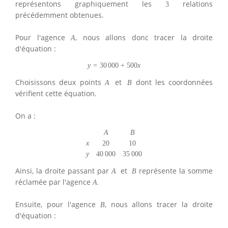
représentons graphiquement les
relations
3
précédemment obtenues.
Pour l'agence
, nous allons donc tracer la droite
A
d'équation :
y
=
30
000
+
500
x
Choisissons deux points
et
dont les coordonnées
A
B
vérifient cette équation.
On a :
A
B
x
20
10
y
40
000
35
000
Ainsi, la droite passant par
et
représente la somme
A
B
réclamée par l'agence
A
.
Ensuite, pour l'agence
, nous allons tracer la droite
B
d'équation :