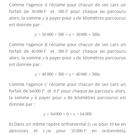
Comme l'agence
réclame pour chacun de ses cars un
A
forfait de
et
pour chaque
parcouru
30
000
F
500
F
k
m
alors, la somme
à payer pour
de kilomètres parcourus
y
x
est donnée par :
y
=
30
000
+
500
×
x
=
30
000
+
500
x
Comme l'agence
réclame pour chacun de ses cars un
B
forfait de
et
pour chaque
parcouru
40
000
F
300
F
k
m
alors, la somme
à payer pour
de kilomètres parcourus
y
x
est donnée par :
y
=
40
000
+
300
×
x
=
40
000
+
300
x
Comme l'agence
réclame pour chacun de ses cars un
C
forfait de
et
pour chaque
parcouru alors,
64
000
F
0
F
k
m
la somme
à payer pour
de kilomètres parcourus est
y
x
donnée par :
y
=
64
000
+
0
×
x
=
64
000
b) Dans un même repère orthonormal (
pour
en
1
c
m
10
k
m
abscisses et
pour
en ordonnées),
1
c
m
10
000
F