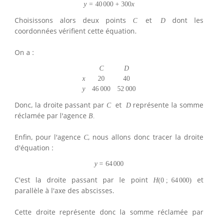
y
=
40
000
+
300
x
Choisissons alors deux points
et
dont les
C
D
coordonnées vérifient cette équation.
On a :
C
D
x
20
40
y
46
000
52
000
Donc, la droite passant par
et
représente la somme
C
D
réclamée par l'agence
B
.
Enfin, pour l'agence
, nous allons donc tracer la droite
C
d'équation :
y
=
64
000
C'est la droite passant par le point
et
H
(
0
;
64
000
)
parallèle à l'axe des abscisses.
Cette droite représente donc la somme réclamée par