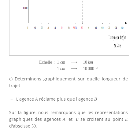
Echelle
:
1
c
m
⟶
10
k
m
1
c
m
⟶
10
000
F
c) Déterminons graphiquement sur quelle longueur de
trajet :
L'agence
réclame plus que l'agence
−
A
B
Sur la figure, nous remarquons que les représentations
graphiques des agences
et
se croisent au point
A
B
E
d'abscisse
50.