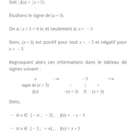
Soit :
f
(
x
)
=
|
x
+
3
|
Étudions le signe de
(
x
+
3
)
.
On a :
si, et seulement si,
x
+
3
=
0
x
=
−
3
Donc,
est positif pour tout
et négatif pour
(
x
+
3
)
x
>
−
3
x
<
−
3.
Regroupant alors ces informations dans le tableau de
signes suivant :
x
−
∞
−
3
+
∞
signe de
(
x
+
3
)
−
|
+
f
(
x
)
−
(
x
+
3
)
0
(
x
+
3
)
Donc,
si
−
x
∈
]
−
∞
;
−
3
]
,
f
(
x
)
=
−
x
−
3
si
−
x
∈
[
−
3
;
+
∞
[
,
f
(
x
)
=
x
+
3