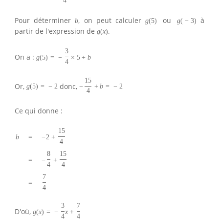
4
Pour déterminer
, on peut calculer
ou
à
b
g
(
5
)
g
(
−
3
)
partir de l'expression de
g
(
x
)
.
3
On a :
g
(
5
)
=
−
×
5
+
b
4
15
Or,
donc,
g
(
5
)
=
−
2
−
+
b
=
−
2
4
Ce qui donne :
15
−
2
+
b
=
4
8
15
−
+
=
4
4
7
=
4
3
7
D'où,
g
(
x
)
=
−
x
+
4
4