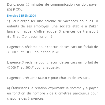
Donc, pour
minutes de communication on doit payer
10
600
F
C
F
A
.
Exercice 5 BFEM 2004
1) Pour organiser une colonie de vacances pour les
50
enfants de ses employés, une société établie à Dakar
lance un appel d'offre auquel
agences de transport
3
et
ont soumissionné :
A
,
B
C
L'agence
réclame pour chacun de ses cars un forfait de
A
et
pour chaque
30
000
F
500
F
k
m
.
L'agence
réclame pour chacun de ses cars un forfait de
B
et
pour chaque
40
000
F
300
F
k
m
.
L'agence
réclame
pour chacun de ses cars.
C
64
000
F
a) Établissons la relation exprimant la somme
à payer
y
en fonction du nombre
de kilomètres parcourus pour
x
chacune des
agences.
3