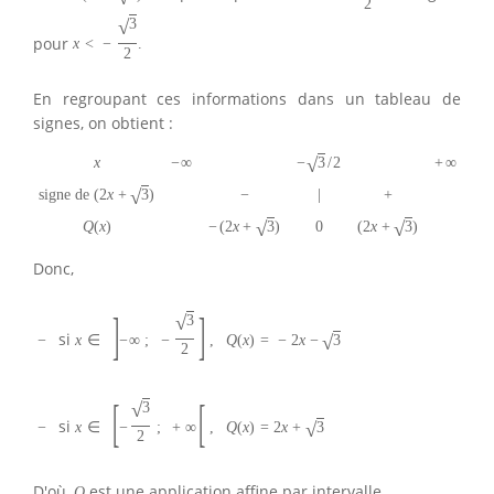
2
√
3
pour
x
<
−
.
2
En regroupant ces informations dans un tableau de
signes, on obtient :
√
−
3
/
2
x
−
∞
+
∞
√
signe de
(
2
x
+
3
)
−
|
+
√
√
−
(
2
x
+
3
)
(
2
x
+
3
)
Q
(
x
)
0
Donc,
]
]
√
3
si
√
−
x
∈
−
∞
;
−
,
Q
(
x
)
=
−
2
x
−
3
2
[
[
√
3
si
√
−
x
∈
−
;
+
∞
,
Q
(
x
)
=
2
x
+
3
2
D'où,
est une application affine par intervalle.
Q