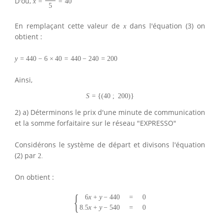
D'où,
x
=
=
40
5
En remplaçant cette valeur de
dans l'équation (3) on
x
obtient :
y
=
440
−
6
×
40
=
440
−
240
=
200
Ainsi,
S
=
{
(
40
;
200
)
}
2) a) Déterminons le prix d'une minute de communication
et la somme forfaitaire sur le réseau "EXPRESSO"
Considérons le système de départ et divisons l'équation
(2) par
2.
On obtient :
{
6
x
+
y
−
440
=
0
8.5
x
+
y
−
540
=
0