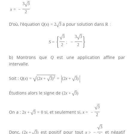
√
3
3
x
=
−
2
D'où, l'équation
a pour solution dans
√
Q
(
x
)
=
2
3
R
:
{
}
√
√
3
3
3
S
=
;
−
2
2
b) Montrons que
est une application affine par
Q
intervalle.
|
|
√
2
Soit :
√
√
Q
(
x
)
=
(
2
x
+
3
)
=
(
2
x
+
3
)
Étudions alors le signe de
√
(
2
x
+
3
)
√
3
On a :
si, et seulement si,
√
2
x
+
3
=
0
x
=
−
2
√
3
Donc,
est positif pour tout
et négatif
√
(
2
x
+
3
)
x
>
−