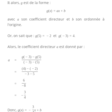
alors,
est de la forme :
R
g
g
(
x
)
=
a
x
+
b
avec
son coefficient directeur et
son ordonnée à
a
b
l'origine.
Or, on sait que :
et
g
(
5
)
=
−
2
g
(
−
3
)
=
4.
Alors, le coefficient directeur
est donné par :
a
g
(
−
3
)
−
g
(
5
)
a
=
(
−
3
)
−
(
5
)
(
4
)
−
(
−
2
)
=
−
3
−
5
6
=
−
8
3
−
=
4
3
Donc,
g
(
x
)
=
−
x
+
b