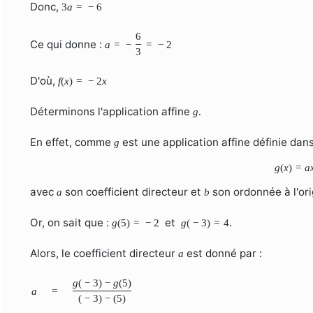
Donc,
3
a
=
−
6
6
Ce qui donne :
a
=
−
=
−
2
3
D'où,
f
(
x
)
=
−
2
x
Déterminons l'application affine
g
.
En effet, comme
est une application affine définie dan
g
g
(
x
)
=
a
avec
son coefficient directeur et
son ordonnée à l'ori
a
b
Or, on sait que :
et
g
(
5
)
=
−
2
g
(
−
3
)
=
4.
Alors, le coefficient directeur
est donné par :
a
g
(
−
3
)
−
g
(
5
)
a
=
(
−
3
)
−
(
5
)