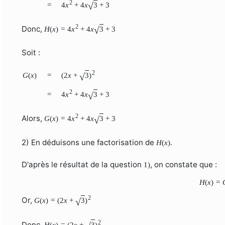
2
=
4
x
+
4
x
3
+
3
√
2
Donc,
H
(
x
)
=
4
x
+
4
x
3
+
3
√
Soit :
2
G
(
x
)
=
(
2
x
+
3
)
√
2
=
4
x
+
4
x
3
+
3
√
2
Alors,
G
(
x
)
=
4
x
+
4
x
3
+
3
√
2) En déduisons une factorisation de
H
(
x
)
.
D'après le résultat de la question
, on constate que :
1
)
H
(
x
)
=
2
Or,
G
(
x
)
=
(
2
x
+
3
)
√
2
Donc,
H
(
x
)
=
(
2
x
+
3
)