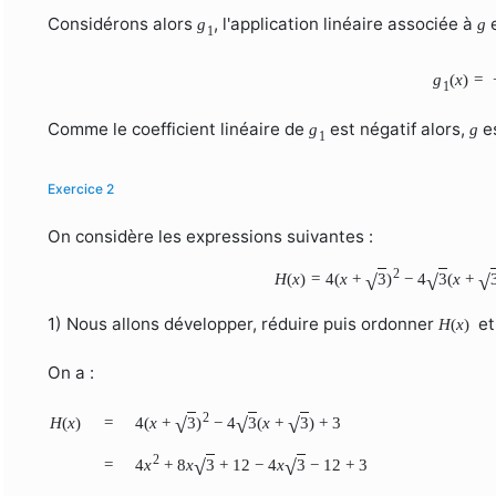
Considérons alors
, l'application linéaire associée à
e
g
g
1
g
(
x
)
=
1
Comme le coefficient linéaire de
est négatif alors,
es
g
g
1
Exercice 2
On considère les expressions suivantes :
2
H
(
x
)
=
4
(
x
+
3
)
−
4
3
(
x
+
√
√
√
1) Nous allons développer, réduire puis ordonner
e
H
(
x
)
On a :
2
H
(
x
)
=
4
(
x
+
3
)
−
4
3
(
x
+
3
)
+
3
√
√
√
2
=
4
x
+
8
x
3
+
12
−
4
x
3
−
12
+
3
√
√