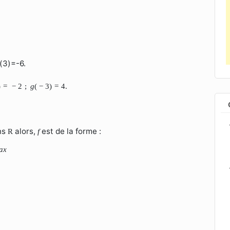
f(3)=-6.
)
=
−
2
;
g
(
−
3
)
=
4.
ans
alors,
est de la forme :
R
f
a
x