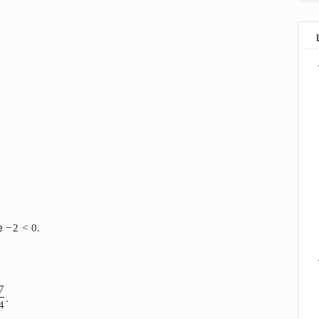
re
−
2
<
0.
7
.
4