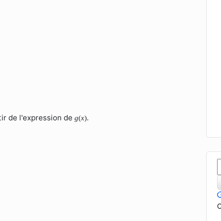
ir de l'expression de
g
(
x
)
.
C