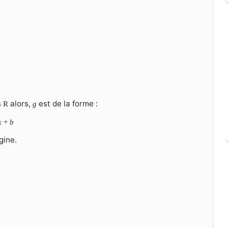
s
alors,
est de la forme :
R
g
x
+
b
gine.