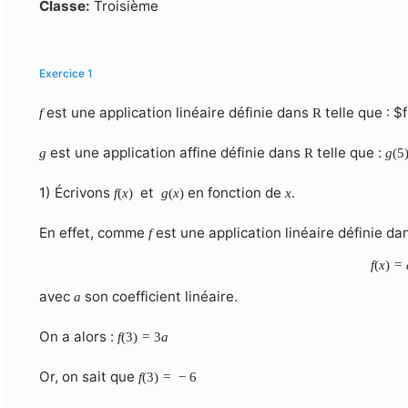
Formulaire de recherche
Classe:
Troisième
Exercice 1
est une application linéaire définie dans
telle que : $
f
R
est une application affine définie dans
telle que :
g
R
g
(
5
1) Écrivons
et
en fonction de
f
(
x
)
g
(
x
)
x
.
En effet, comme
est une application linéaire définie d
f
f
(
x
)
=
avec
son coefficient linéaire.
a
On a alors :
f
(
3
)
=
3
a
Or, on sait que
f
(
3
)
=
−
6