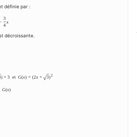
t définie par :
3
−
x
4
t décroissante.
2
3
)
+
3
et
G
(
x
)
=
(
2
x
+
3
)
√
t
G
(
x
)