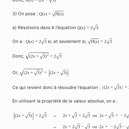
√
3) On pose :
Q
(
x
)
=
H
(
x
)
.
√
a) Résolvons dans
l'équation
R
Q
(
x
)
=
2
3
.
√
On a :
si, et seulement si,
Q
(
x
)
=
2
3
H
(
x
)
=
2
3
√
√
√
2
√
Donc,
(
2
x
+
3
)
=
2
3
√
√
|
|
2
√
Or,
(
2
x
+
3
)
=
(
2
x
+
3
)
√
√
Ce qui revient donc à résoudre l'équation :
|
(
2
x
+
3
)
|
=
√
En utilisant la propriété de la valeur absolue, on a :
|
|
2
x
+
3
=
2
3
ou
2
x
+
3
=
−
2
(
2
x
+
3
)
=
2
3
⇔
√
√
√
√
√
2
x
=
2
3
−
3
ou
2
x
=
−
2
3
−
⇔
√
√
√