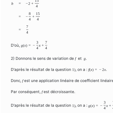
15
b
=
−
2
+
4
8
15
=
−
+
4
4
7
=
4
3
7
D'où,
g
(
x
)
=
−
x
+
4
4
2) Donnons le sens de variation de
et
f
g
.
D'après le résultat de la question
, on a :
1
)
f
(
x
)
=
−
2
x
.
Donc,
est une application linéaire de coefficient linéai
f
Par conséquent,
est décroissante.
f
3
D'après le résultat de la question
, on a :
1
)
g
(
x
)
=
−
x
+
4