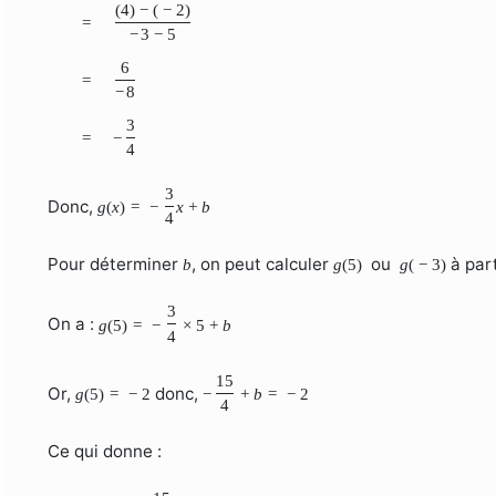
(
4
)
−
(
−
2
)
=
−
3
−
5
6
=
−
8
3
=
−
4
3
Donc,
g
(
x
)
=
−
x
+
b
4
Pour déterminer
, on peut calculer
ou
à part
b
g
(
5
)
g
(
−
3
)
3
On a :
g
(
5
)
=
−
×
5
+
b
4
15
Or,
donc,
g
(
5
)
=
−
2
−
+
b
=
−
2
4
Ce qui donne :