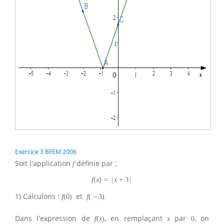
Exercice 3 BFEM 2006
Soit l'application
définie par :
f
f
(
x
)
=
|
x
+
3
|
1) Calculons :
et
f
(
0
)
f
(
−
3
)
.
Dans l'expression de
, en remplaçant
par
, on
f
(
x
)
x
0