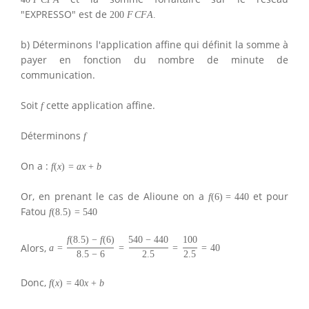
"EXPRESSO" est de
200
F
C
F
A
.
b) Déterminons l'application affine qui définit la somme à
payer en fonction du nombre de minute de
communication.
Soit
cette application affine.
f
Déterminons
f
On a :
f
(
x
)
=
a
x
+
b
Or, en prenant le cas de Alioune on a
et pour
f
(
6
)
=
440
Fatou
f
(
8.5
)
=
540
f
(
8.5
)
−
f
(
6
)
540
−
440
100
Alors,
a
=
=
=
=
40
8.5
−
6
2.5
2.5
Donc,
f
(
x
)
=
40
x
+
b