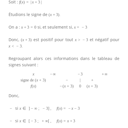
Soit :
f
(
x
)
=
|
x
+
3
|
Étudions le signe de
(
x
+
3
)
.
On a :
si, et seulement si,
x
+
3
=
0
x
=
−
3
Donc,
est positif pour tout
et négatif pour
(
x
+
3
)
x
>
−
3
x
<
−
3.
Regroupant alors ces informations dans le tableau de
signes suivant :
x
−
∞
−
3
+
∞
signe de
(
x
+
3
)
−
|
+
f
(
x
)
−
(
x
+
3
)
0
(
x
+
3
)
Donc,
si
−
x
∈
]
−
∞
;
−
3
]
,
f
(
x
)
=
−
x
−
3
si
−
x
∈
[
−
3
;
+
∞
[
,
f
(
x
)
=
x
+
3