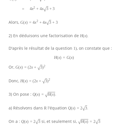
2
√
4
x
+
4
x
3
+
3
=
2
Alors,
√
G
(
x
)
=
4
x
+
4
x
3
+
3
2) En déduisons une factorisation de
H
(
x
)
.
D'après le résultat de la question
, on constate que :
1
)
H
(
x
)
=
G
(
x
)
2
Or,
√
G
(
x
)
=
(
2
x
+
3
)
2
Donc,
√
H
(
x
)
=
(
2
x
+
3
)
3) On pose :
√
Q
(
x
)
=
H
(
x
)
.
a) Résolvons dans
l'équation
√
R
Q
(
x
)
=
2
3
.
On a :
si, et seulement si,
√
√
√
Q
(
x
)
=
2
3
H
(
x
)
=
2
3