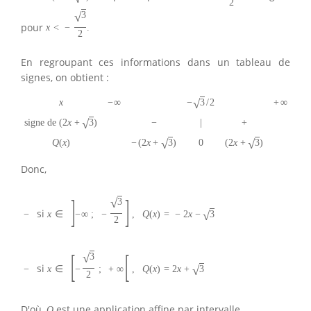
2
√
3
pour
x
<
−
.
2
En regroupant ces informations dans un tableau de
signes, on obtient :
√
−
3
/
2
x
−
∞
+
∞
√
signe de
(
2
x
+
3
)
−
|
+
√
√
−
(
2
x
+
3
)
(
2
x
+
3
)
Q
(
x
)
0
Donc,
]
]
√
3
si
√
−
x
∈
−
∞
;
−
,
Q
(
x
)
=
−
2
x
−
3
2
[
[
√
3
si
√
−
x
∈
−
;
+
∞
,
Q
(
x
)
=
2
x
+
3
2
D'où,
est une application affine par intervalle.
Q