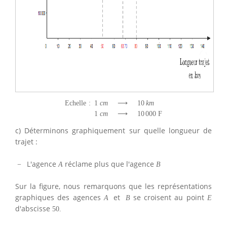
Echelle
:
1
c
m
⟶
10
k
m
1
c
m
⟶
10
000
F
c) Déterminons graphiquement sur quelle longueur de
trajet :
L'agence
réclame plus que l'agence
−
A
B
Sur la figure, nous remarquons que les représentations
graphiques des agences
et
se croisent au point
A
B
E
d'abscisse
50.