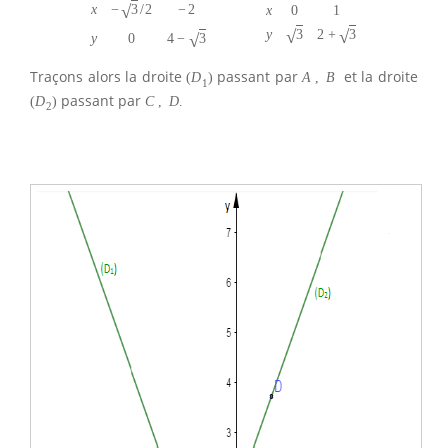
√
−
3
/
2
x
−
2
x
0
1
√
√
3
2
+
3
y
√
4
−
3
y
0
Traçons alors la droite
passant par
et la droite
(
D
)
A
,
B
1
passant par
(
D
)
C
,
D
.
2