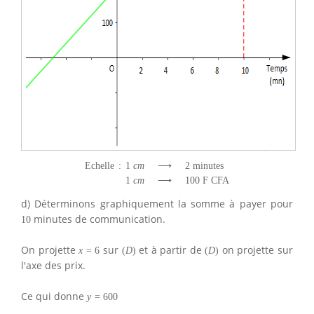
Echelle
:
1
c
m
⟶
2
minutes
1
c
m
⟶
100
F CFA
d) Déterminons graphiquement la somme à payer pour
minutes de communication.
10
On projette
sur
et à partir de
on projette sur
x
=
6
(
D
)
(
D
)
l'axe des prix.
Ce qui donne
y
=
600