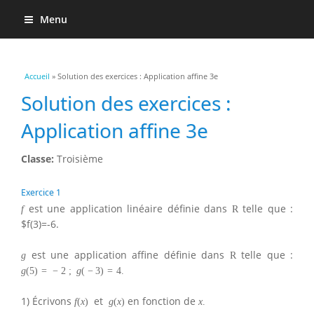
Menu
Vous êtes ici
Accueil
» Solution des exercices : Application affine 3e
Solution des exercices :
Application affine 3e
Classe:
Troisième
Exercice 1
est une application linéaire définie dans
telle que :
f
R
$f(3)=-6.
est une application affine définie dans
telle que :
g
R
g
(
5
)
=
−
2
;
g
(
−
3
)
=
4.
1) Écrivons
et
en fonction de
f
(
x
)
g
(
x
)
x
.