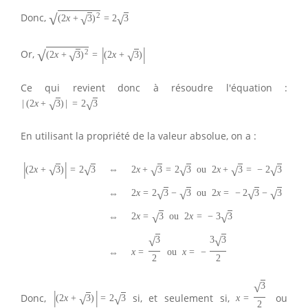
√
2
Donc,
√
√
(
2
x
+
3
)
=
2
3
|
|
√
2
Or,
√
√
(
2
x
+
3
)
=
(
2
x
+
3
)
Ce qui revient donc à résoudre l'équation :
√
√
|
(
2
x
+
3
)
|
=
2
3
En utilisant la propriété de la valeur absolue, on a :
|
|
√
√
√
√
√
√
⇔
(
2
x
+
3
)
=
2
3
2
x
+
3
=
2
3
ou
2
x
+
3
=
−
2
3
√
√
√
√
2
x
=
2
3
−
3
ou
2
x
=
−
2
3
−
3
⇔
√
√
2
x
=
3
ou
2
x
=
−
3
3
⇔
√
√
3
3
3
x
=
ou
x
=
−
⇔
2
2
√
3
|
|
Donc,
si, et seulement si,
ou
√
√
(
2
x
+
3
)
=
2
3
x
=
2