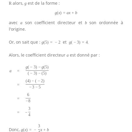
alors,
est de la forme :
R
g
g
(
x
)
=
a
x
+
b
avec
son coefficient directeur et
son ordonnée à
a
b
l'origine.
Or, on sait que :
et
g
(
5
)
=
−
2
g
(
−
3
)
=
4.
Alors, le coefficient directeur
est donné par :
a
g
(
−
3
)
−
g
(
5
)
a
=
(
−
3
)
−
(
5
)
(
4
)
−
(
−
2
)
=
−
3
−
5
6
=
−
8
3
−
=
4
3
Donc,
g
(
x
)
=
−
x
+
b