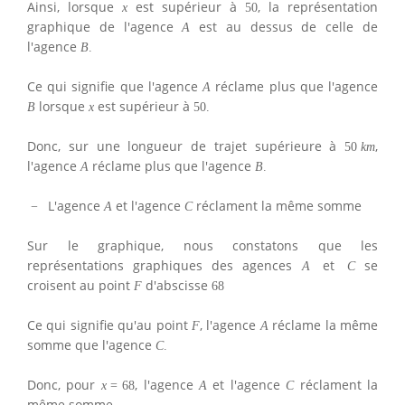
Ainsi, lorsque
est supérieur à
, la représentation
x
50
graphique de l'agence
est au dessus de celle de
A
l'agence
B
.
Ce qui signifie que l'agence
réclame plus que l'agence
A
lorsque
est supérieur à
B
x
50.
Donc, sur une longueur de trajet supérieure à
,
50
k
m
l'agence
réclame plus que l'agence
A
B
.
L'agence
et l'agence
réclament la même somme
−
A
C
Sur le graphique, nous constatons que les
représentations graphiques des agences
et
se
A
C
croisent au point
d'abscisse
F
68
Ce qui signifie qu'au point
, l'agence
réclame la même
F
A
somme que l'agence
C
.
Donc, pour
, l'agence
et l'agence
réclament la
x
=
68
A
C
même somme.