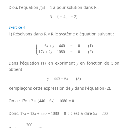
D'où, l'équation
a pour solution dans
f
(
x
)
=
1
R
:
S
=
{
−
4
;
−
2
}
Exercice 4
1) Résolvons dans
le système d'équation suivant :
R
×
R
{
6
x
+
y
−
440
=
0
(
1
)
17
x
+
2
y
−
1080
=
0
(
2
)
Dans l'équation (1), en expriment
en fonction de
on
y
x
obtient :
y
=
440
−
6
x
(
3
)
Remplaçons cette expression de
dans l'équation (2).
y
On a :
17
x
+
2
×
(
440
−
6
x
)
−
1080
=
0
Donc,
; c'est-à-dire
17
x
−
12
x
+
880
−
1080
=
0
5
x
=
200
200