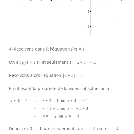
4) Résolvons dans
l'équation
R
f
(
x
)
=
1.
On a :
si, et seulement si,
f
(
x
)
=
1
|
x
+
3
|
=
1.
Résolvons alors l'équation
|
x
+
3
|
=
1.
En utilisant la propriété de la valeur absolue, on a :
|
x
+
3
|
=
1
⇔
x
+
3
=
1
ou
x
+
3
=
−
1
⇔
x
=
1
−
3
ou
x
=
−
1
−
3
⇔
x
=
−
2
ou
x
=
−
4
Donc,
si, et seulement si,
ou
|
x
+
3
|
=
1
x
=
−
2
x
=
−
4