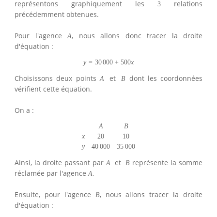
représentons graphiquement les
relations
3
précédemment obtenues.
Pour l'agence
, nous allons donc tracer la droite
A
d'équation :
y
=
30
000
+
500
x
Choisissons deux points
et
dont les coordonnées
A
B
vérifient cette équation.
On a :
A
B
x
20
10
y
40
000
35
000
Ainsi, la droite passant par
et
représente la somme
A
B
réclamée par l'agence
A
.
Ensuite, pour l'agence
, nous allons tracer la droite
B
d'équation :