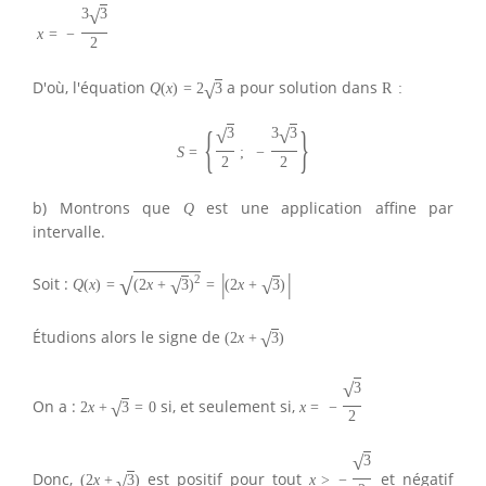
√
3
3
x
=
−
2
D'où, l'équation
a pour solution dans
√
Q
(
x
)
=
2
3
R
:
{
}
√
√
3
3
3
S
=
;
−
2
2
b) Montrons que
est une application affine par
Q
intervalle.
|
|
√
2
Soit :
√
√
Q
(
x
)
=
(
2
x
+
3
)
=
(
2
x
+
3
)
Étudions alors le signe de
√
(
2
x
+
3
)
√
3
On a :
si, et seulement si,
√
2
x
+
3
=
0
x
=
−
2
√
3
Donc,
est positif pour tout
et négatif
√
(
2
x
+
3
)
x
>
−