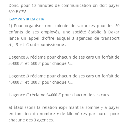
Donc, pour
minutes de communication on doit payer
10
600
F
C
F
A
.
Exercice 5 BFEM 2004
1) Pour organiser une colonie de vacances pour les
50
enfants de ses employés, une société établie à Dakar
lance un appel d'offre auquel
agences de transport
3
et
ont soumissionné :
A
,
B
C
L'agence
réclame pour chacun de ses cars un forfait de
A
et
pour chaque
30
000
F
500
F
k
m
.
L'agence
réclame pour chacun de ses cars un forfait de
B
et
pour chaque
40
000
F
300
F
k
m
.
L'agence
réclame
pour chacun de ses cars.
C
64
000
F
a) Établissons la relation exprimant la somme
à payer
y
en fonction du nombre
de kilomètres parcourus pour
x
chacune des
agences.
3