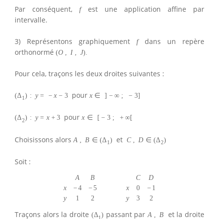
Par conséquent,
est une application affine par
f
intervalle.
3) Représentons graphiquement
dans un repère
f
orthonormé
(
O
,
I
,
J
)
.
Pour cela, traçons les deux droites suivantes :
pour
(
Δ
)
:
y
=
−
x
−
3
x
∈
]
−
∞
;
−
3
]
1
pour
(
Δ
)
:
y
=
x
+
3
x
∈
[
−
3
;
+
∞
[
2
Choisissons alors
et
A
,
B
∈
(
Δ
)
C
,
D
∈
(
Δ
)
1
2
Soit :
A
B
C
D
x
−
4
−
5
x
0
−
1
y
1
2
y
3
2
Traçons alors la droite
passant par
et la droite
(
Δ
)
A
,
B
1