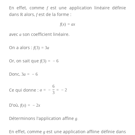
En effet, comme
est une application linéaire définie
f
dans
alors,
est de la forme :
R
f
f
(
x
)
=
a
x
avec
son coefficient linéaire.
a
On a alors :
f
(
3
)
=
3
a
Or, on sait que
f
(
3
)
=
−
6
Donc,
3
a
=
−
6
6
Ce qui donne :
a
=
−
=
−
2
3
D'où,
f
(
x
)
=
−
2
x
Déterminons l'application affine
g
.
En effet, comme
est une application affine définie dans
g