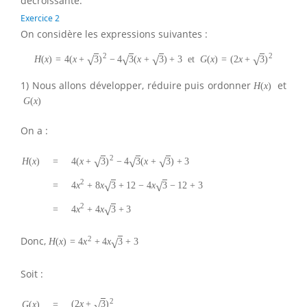
décroissante.
Exercice 2
On considère les expressions suivantes :
2
2
√
√
√
√
H
(
x
)
=
4
(
x
+
3
)
−
4
3
(
x
+
3
)
+
3
et
G
(
x
)
=
(
2
x
+
3
)
1) Nous allons développer, réduire puis ordonner
et
H
(
x
)
G
(
x
)
On a :
2
√
√
√
4
(
x
+
3
)
−
4
3
(
x
+
3
)
+
3
H
(
x
)
=
2
√
√
4
x
+
8
x
3
+
12
−
4
x
3
−
12
+
3
=
2
√
4
x
+
4
x
3
+
3
=
2
Donc,
√
H
(
x
)
=
4
x
+
4
x
3
+
3
Soit :
2
√
(
2
x
+
3
)
G
(
x
)
=