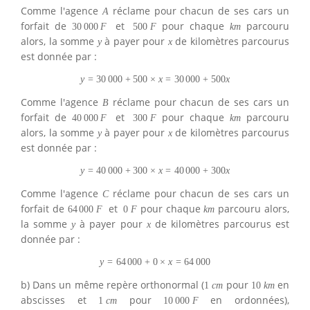
Comme l'agence
réclame pour chacun de ses cars un
A
forfait de
et
pour chaque
parcouru
30
000
F
500
F
k
m
alors, la somme
à payer pour
de kilomètres parcourus
y
x
est donnée par :
y
=
30
000
+
500
×
x
=
30
000
+
500
x
Comme l'agence
réclame pour chacun de ses cars un
B
forfait de
et
pour chaque
parcouru
40
000
F
300
F
k
m
alors, la somme
à payer pour
de kilomètres parcourus
y
x
est donnée par :
y
=
40
000
+
300
×
x
=
40
000
+
300
x
Comme l'agence
réclame pour chacun de ses cars un
C
forfait de
et
pour chaque
parcouru alors,
64
000
F
0
F
k
m
la somme
à payer pour
de kilomètres parcourus est
y
x
donnée par :
y
=
64
000
+
0
×
x
=
64
000
b) Dans un même repère orthonormal (
pour
en
1
c
m
10
k
m
abscisses et
pour
en ordonnées),
1
c
m
10
000
F