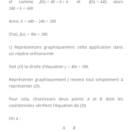
et comme
et
, alors
f
(
6
)
=
40
×
6
+
b
f
(
6
)
=
440
240
+
b
=
440
Ainsi,
b
=
440
−
240
=
200
D'où,
f
(
x
)
=
40
x
+
200
c) Représentons graphiquement cette application dans
un repère orthonormé.
Soit
la droite d'équation
(
D
)
y
=
40
x
+
200.
Représenter graphiquement
revient tout simplement à
f
représenter
(
D
)
.
Pour cela, choisissons deux points
et
dont les
A
B
coordonnées vérifient l'équation de
(
D
)
.
On a :
A
B