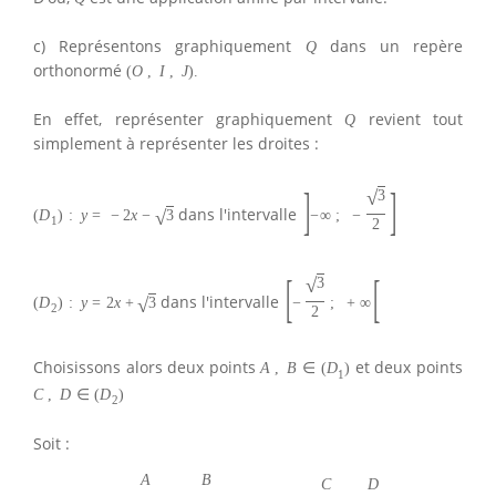
c) Représentons graphiquement
dans un repère
Q
orthonormé
(
O
,
I
,
J
)
.
En effet, représenter graphiquement
revient tout
Q
simplement à représenter les droites :
]
]
√
3
dans l'intervalle
√
(
D
)
:
y
=
−
2
x
−
3
−
∞
;
−
1
2
[
[
√
3
dans l'intervalle
√
(
D
)
:
y
=
2
x
+
3
−
;
+
∞
2
2
Choisissons alors deux points
et deux points
A
,
B
∈
(
D
)
1
C
,
D
∈
(
D
)
2
Soit :
A
B
C
D