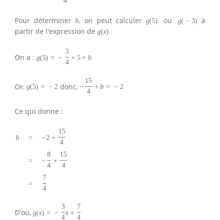
4
Pour déterminer
, on peut calculer
ou
à
b
g
(
5
)
g
(
−
3
)
partir de l'expression de
g
(
x
)
.
3
On a :
g
(
5
)
=
−
×
5
+
b
4
15
Or,
donc,
g
(
5
)
=
−
2
−
+
b
=
−
2
4
Ce qui donne :
15
−
2
+
b
=
4
8
15
−
+
=
4
4
7
=
4
3
7
D'où,
g
(
x
)
=
−
x
+
4
4