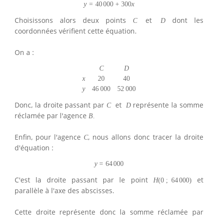
y
=
40
000
+
300
x
Choisissons alors deux points
et
dont les
C
D
coordonnées vérifient cette équation.
On a :
C
D
x
20
40
y
46
000
52
000
Donc, la droite passant par
et
représente la somme
C
D
réclamée par l'agence
B
.
Enfin, pour l'agence
, nous allons donc tracer la droite
C
d'équation :
y
=
64
000
C'est la droite passant par le point
et
H
(
0
;
64
000
)
parallèle à l'axe des abscisses.
Cette droite représente donc la somme réclamée par