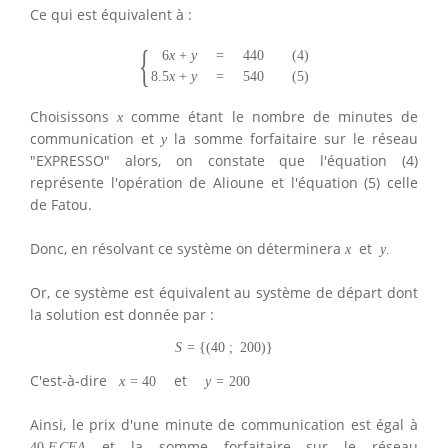
Ce qui est équivalent à :
{
6
x
+
y
=
440
(
4
)
8.5
x
+
y
=
540
(
5
)
Choisissons
comme étant le nombre de minutes de
x
communication et
la somme forfaitaire sur le réseau
y
"EXPRESSO" alors, on constate que l'équation (4)
représente l'opération de Alioune et l'équation (5) celle
de Fatou.
Donc, en résolvant ce système on déterminera
et
x
y
.
Or, ce système est équivalent au système de départ dont
la solution est donnée par :
S
=
{
(
40
;
200
)
}
C'est-à-dire
et
x
=
40
y
=
200
Ainsi, le prix d'une minute de communication est égal à
et la somme forfaitaire sur le réseau
40
F
C
F
A