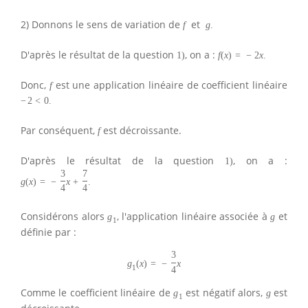
2) Donnons le sens de variation de
et
f
g
.
D'après le résultat de la question
, on a :
1
)
f
(
x
)
=
−
2
x
.
Donc,
est une application linéaire de coefficient linéaire
f
−
2
<
0.
Par conséquent,
est décroissante.
f
D'après le résultat de la question
, on a :
1
)
3
7
g
(
x
)
=
−
x
+
.
4
4
Considérons alors
, l'application linéaire associée à
et
g
g
1
définie par :
3
g
(
x
)
=
−
x
1
4
Comme le coefficient linéaire de
est négatif alors,
est
g
g
1