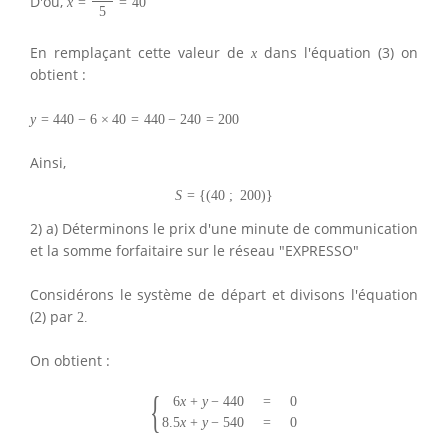
D'où,
x
=
=
40
5
En remplaçant cette valeur de
dans l'équation (3) on
x
obtient :
y
=
440
−
6
×
40
=
440
−
240
=
200
Ainsi,
S
=
{
(
40
;
200
)
}
2) a) Déterminons le prix d'une minute de communication
et la somme forfaitaire sur le réseau "EXPRESSO"
Considérons le système de départ et divisons l'équation
(2) par
2.
On obtient :
{
6
x
+
y
−
440
=
0
8.5
x
+
y
−
540
=
0