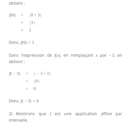
obtient :
f
(
0
)
=
|
0
+
3
|
=
|
3
|
=
3
Donc,
f
(
0
)
=
3
Dans l'expression de
, en remplaçant
par
, on
f
(
x
)
x
−
3
obtient :
f
(
−
3
)
=
|
−
3
+
3
|
=
|
0
|
=
0
Donc,
f
(
−
3
)
=
0
2) Montrons que
est une application affine par
f
intervalle.