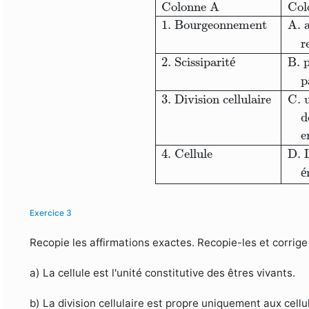
Colonne A
Col
1. Bourgeonnement
A. a
r
2. Scissiparit
é
B. p
p
3. Division cellulaire
C. u
d
e
4. Cellule
D. 
é
Exercice 3
Recopie les affirmations exactes. Recopie-les et corrige
a) La cellule est l'unité constitutive des êtres vivants.
b) La division cellulaire est propre uniquement aux cellu