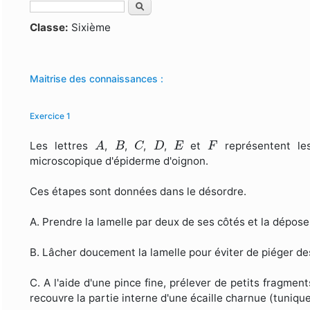
Rechercher
Formulaire de recherche
Classe:
Sixième
Maitrise des connaissances :
Exercice 1
A
B
C
D
E
F
Les lettres
,
,
,
,
et
représentent les
A
B
C
D
E
F
microscopique d'épiderme d'oignon.
Ces étapes sont données dans le désordre.
A. Prendre la lamelle par deux de ses côtés et la déposer
B. Lâcher doucement la lamelle pour éviter de piéger des 
C. A l'aide d'une pince fine, prélever de petits fragmen
recouvre la partie interne d'une écaille charnue (tuniqu