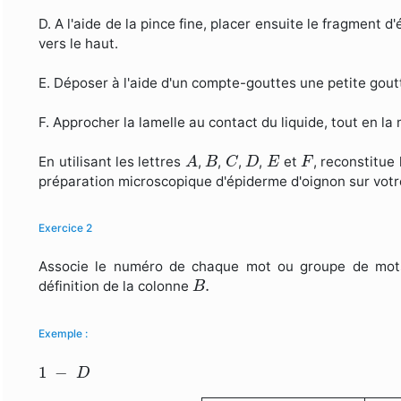
D. A l'aide de la pince fine, placer ensuite le fragment d
vers le haut.
E. Déposer à l'aide d'un compte-gouttes une petite gout
F. Approcher la lamelle au contact du liquide, tout en la
A
B
C
D
E
F
En utilisant les lettres
,
,
,
,
et
, reconstitue
A
B
C
D
E
F
préparation microscopique d'épiderme d'oignon sur votr
Exercice 2
Associe le numéro de chaque mot ou groupe de mot
B
.
.
définition de la colonne
B
Exemple :
1
−
D
1
−
D
Colonne A
Colonne B
1. B