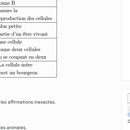
onne B
ssure la
eproduction des cellules
lus petite
artie d'un 
ê
tre vivant
ne cellule
onne deux cellules
n se coupant en deux
La cellule m
è
re
met un bourgeon
 les affirmations inexactes.
C
les animales.