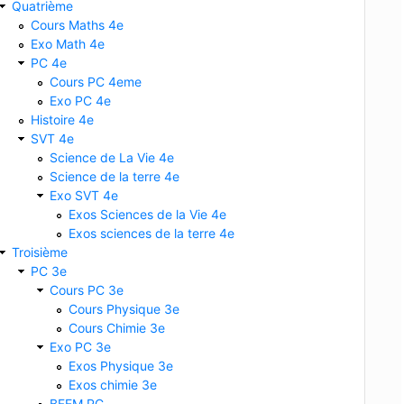
Quatrième
Cours Maths 4e
Exo Math 4e
PC 4e
Cours PC 4eme
Exo PC 4e
Histoire 4e
SVT 4e
Science de La Vie 4e
Science de la terre 4e
Exo SVT 4e
Exos Sciences de la Vie 4e
Exos sciences de la terre 4e
Troisième
PC 3e
Cours PC 3e
Cours Physique 3e
Cours Chimie 3e
Exo PC 3e
Exos Physique 3e
Exos chimie 3e
s
2. Scissiparité
B. plus petite
partie d'un être vivant
3
BFEM PC