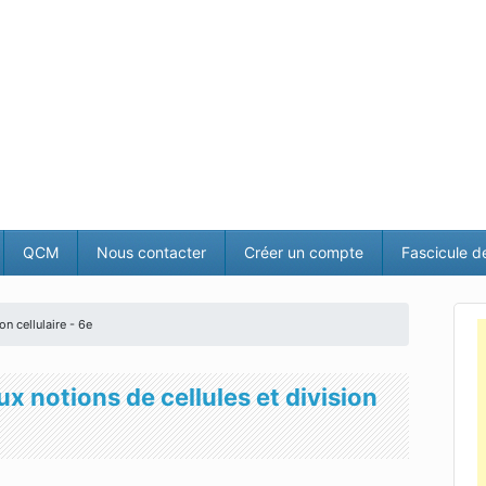
QCM
Nous contacter
Créer un compte
Fascicule d
on cellulaire - 6e
ux notions de cellules et division