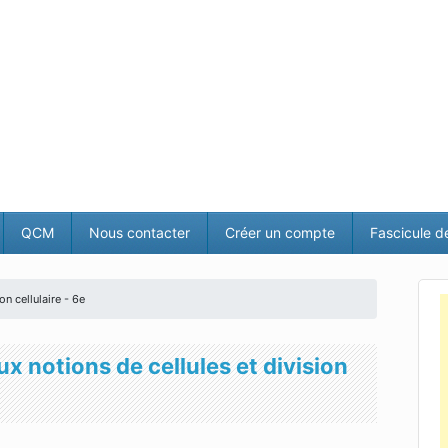
QCM
Nous contacter
Créer un compte
Fascicule d
on cellulaire - 6e
ux notions de cellules et division