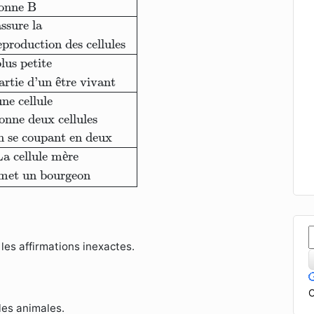
onne B
ssure la
eproduction des cellules
lus petite
artie d'un 
ê
tre vivant
ne cellule
onne deux cellules
n se coupant en deux
La cellule m
è
re
met un bourgeon
 les affirmations inexactes.
C
les animales.