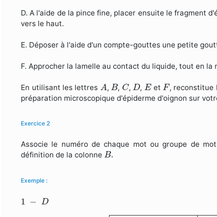
D. A l'aide de la pince fine, placer ensuite le fragment d
vers le haut.
E. Déposer à l'aide d'un compte-gouttes une petite gout
F. Approcher la lamelle au contact du liquide, tout en la
A
B
C
D
E
F
En utilisant les lettres
,
,
,
,
et
, reconstitue
A
B
C
D
E
F
préparation microscopique d'épiderme d'oignon sur votr
Exercice 2
Associe le numéro de chaque mot ou groupe de mot
B
.
.
définition de la colonne
B
Exemple :
1
−
D
1
−
D
Colonne A
Colonne B
1. B