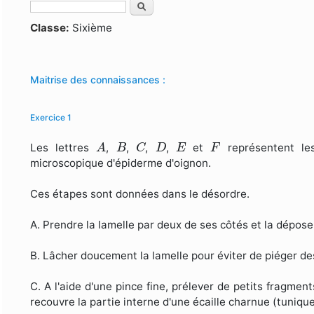
Rechercher
Formulaire de recherche
Classe:
Sixième
Maitrise des connaissances :
Exercice 1
A
B
C
D
E
F
Les lettres
,
,
,
,
et
représentent les
A
B
C
D
E
F
microscopique d'épiderme d'oignon.
Ces étapes sont données dans le désordre.
A. Prendre la lamelle par deux de ses côtés et la déposer
B. Lâcher doucement la lamelle pour éviter de piéger des 
C. A l'aide d'une pince fine, prélever de petits fragmen
recouvre la partie interne d'une écaille charnue (tuniqu