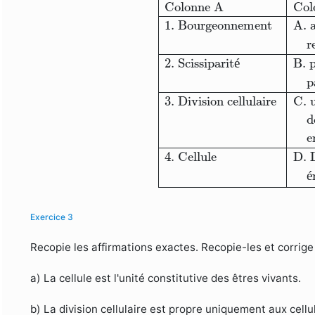
Colonne A
Col
1. Bourgeonnement
A. a
r
2. Scissiparit
é
B. p
p
3. Division cellulaire
C. u
d
e
4. Cellule
D. 
é
Exercice 3
Recopie les affirmations exactes. Recopie-les et corrige
a) La cellule est l'unité constitutive des êtres vivants.
b) La division cellulaire est propre uniquement aux cellu