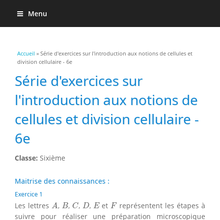
Menu
Vous êtes ici
Accueil
» Série d'exercices sur l'introduction aux notions de cellules et
division cellulaire - 6e
Série d'exercices sur
l'introduction aux notions de
cellules et division cellulaire -
6e
Classe:
Sixième
Maitrise des connaissances :
Exercice 1
A
B
C
D
E
F
Les lettres
,
,
,
,
et
représentent les étapes à
A
B
C
D
E
F
suivre pour réaliser une préparation microscopique