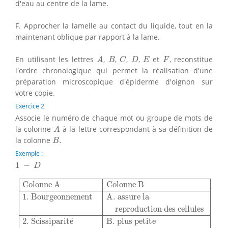
d'eau au centre de la lame.
F. Approcher la lamelle au contact du liquide, tout en la
maintenant oblique par rapport à la lame.
A
B
C
D
E
F
En utilisant les lettres
,
,
,
,
et
, reconstitue
A
B
C
D
E
F
l'ordre chronologique qui permet la réalisation d'une
préparation microscopique d'épiderme d'oignon sur
votre copie.
Exercice 2
Associe le numéro de chaque mot ou groupe de mots de
A
la colonne
à la lettre correspondant à sa définition de
A
B
.
la colonne
.
B
Exemple :
1
−
D
1
−
D
Colonne A
Colonne B
1. Bourgeonnement
A. assure la
Colonne A
Colonne B
1. Bourgeonnement
A. assure la
reproduction des cellules
2. Scissiparit
é
B. plus petite