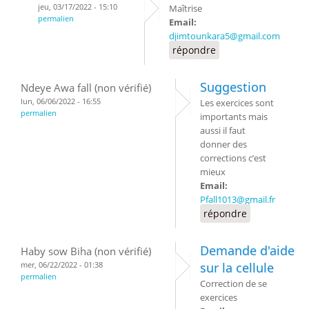
jeu, 03/17/2022 - 15:10
Maîtrise
permalien
Email:
djimtounkara5@gmail.com
répondre
Suggestion
Ndeye Awa fall (non vérifié)
lun, 06/06/2022 - 16:55
Les exercices sont
permalien
importants mais
aussi il faut
donner des
corrections c’est
mieux
Email:
Pfall1013@gmail.fr
répondre
Demande d'aide
Haby sow Biha (non vérifié)
mer, 06/22/2022 - 01:38
sur la cellule
permalien
Correction de se
exercices