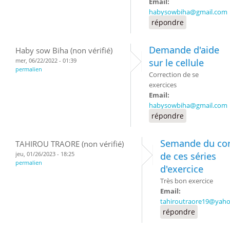
Email:
habysowbiha@gmail.com
répondre
Demande d'aide
Haby sow Biha (non vérifié)
mer, 06/22/2022 - 01:39
sur le cellule
permalien
Correction de se
exercices
Email:
habysowbiha@gmail.com
répondre
Semande du cor
TAHIROU TRAORE (non vérifié)
jeu, 01/26/2023 - 18:25
de ces séries
permalien
d'exercice
Très bon exercice
Email:
tahiroutraore19@yah
répondre