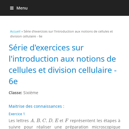
Menu
Vous êtes ici
Accueil
» Série d'exercices sur l'introduction aux notions de cellules et
division cellulaire - 6e
Série d'exercices sur
l'introduction aux notions de
cellules et division cellulaire -
6e
Classe:
Sixième
Maitrise des connaissances :
Exercice 1
A
B
C
D
E
F
Les lettres
,
,
,
,
et
représentent les étapes à
A
B
C
D
E
F
suivre pour réaliser une préparation microscopique