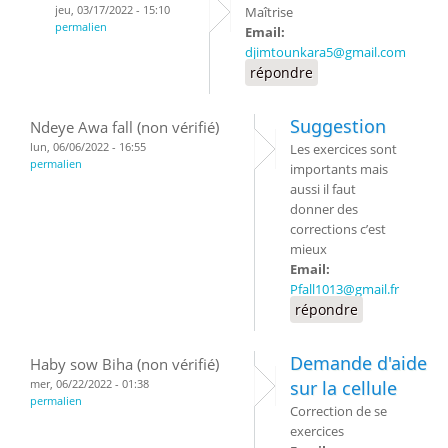
jeu, 03/17/2022 - 15:10
Maîtrise
permalien
Email:
djimtounkara5@gmail.com
répondre
Suggestion
Ndeye Awa fall (non vérifié)
lun, 06/06/2022 - 16:55
Les exercices sont
permalien
importants mais
aussi il faut
donner des
corrections c’est
mieux
Email:
Pfall1013@gmail.fr
répondre
Demande d'aide
Haby sow Biha (non vérifié)
mer, 06/22/2022 - 01:38
sur la cellule
permalien
Correction de se
exercices