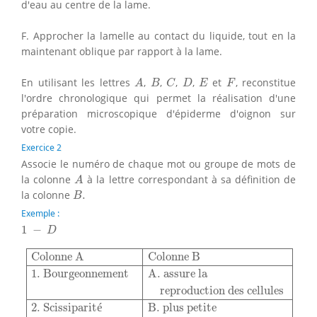
d'eau au centre de la lame.
F. Approcher la lamelle au contact du liquide, tout en la
maintenant oblique par rapport à la lame.
A
B
C
D
E
F
En utilisant les lettres
,
,
,
,
et
, reconstitue
A
B
C
D
E
F
l'ordre chronologique qui permet la réalisation d'une
préparation microscopique d'épiderme d'oignon sur
votre copie.
Exercice 2
Associe le numéro de chaque mot ou groupe de mots de
A
la colonne
à la lettre correspondant à sa définition de
A
B
.
la colonne
.
B
Exemple :
1
−
D
1
−
D
Colonne A
Colonne B
1. Bourgeonnement
A. assure la
Colonne A
Colonne B
1. Bourgeonnement
A. assure la
reproduction des cellules
2. Scissiparit
é
B. plus petite