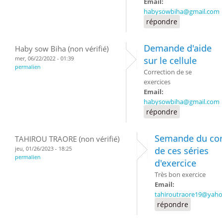
Email:
habysowbiha@gmail.com
répondre
Demande d'aide
Haby sow Biha (non vérifié)
mer, 06/22/2022 - 01:39
sur le cellule
permalien
Correction de se
exercices
Email:
habysowbiha@gmail.com
répondre
Semande du cor
TAHIROU TRAORE (non vérifié)
jeu, 01/26/2023 - 18:25
de ces séries
permalien
d'exercice
Très bon exercice
Email:
tahiroutraore19@yah
répondre