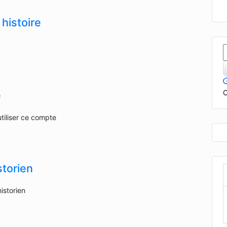
histoire
e
C
e
utiliser ce compte
storien
istorien