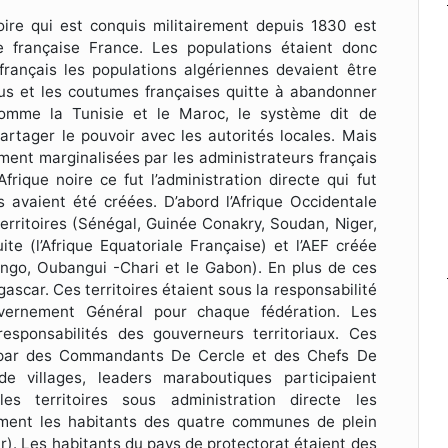
ritoire qui est conquis militairement depuis 1830 est
 française France. Les populations étaient donc
rançais les populations algériennes devaient être
s us et les coutumes françaises quitte à abandonner
 comme la Tunisie et le Maroc, le système dit de
partager le pouvoir avec les autorités locales. Mais
ement marginalisées par les administrateurs français
frique noire ce fut l’administration directe qui fut
s avaient été créées. D’abord l’Afrique Occidentale
erritoires (Sénégal, Guinée Conakry, Soudan, Niger,
te (l’Afrique Equatoriale Française) et l’AEF créée
ongo, Oubangui -Chari et le Gabon). En plus de ces
ascar. Ces territoires étaient sous la responsabilité
ernement Général pour chaque fédération. Les
esponsabilités des gouverneurs territoriaux. Ces
ns par des Commandants De Cercle et des Chefs De
 villages, leaders maraboutiques participaient
les territoires sous administration directe les
amment les habitants des quatre communes de plein
r). Les habitants du pays de protectorat étaient des