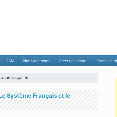
QCM
Nous contacter
Créer un compte
Fascicule d
tème Britannique - 3e
Le Système Français et le