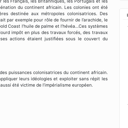
les Français, les Britanniques, les Portugais et les
liénation du continent africain. Les colonies ont été
ères destinée aux métropoles colonisatrices. Des
it par exemple pour rôle de fournir de l’arachide, le
a Gold Coast l’huile de palme et l’hévéa…Ces systèmes
 lourd impôt en plus des travaux forcés, des travaux
ses actions étaient justifiées sous le couvert du
es puissances colonisatrices du continent africain.
ppliquer leurs idéologies et exploiter sans répit les
aussi été victime de l’impérialisme européen.