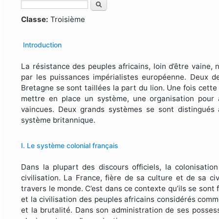
Rechercher
Formulaire de recherche
Classe:
Troisième
Introduction
La résistance des peuples africains, loin d’être vaine,
par les puissances impérialistes européenne. Deux d
Bretagne se sont taillées la part du lion. Une fois cet
mettre en place un système, une organisation pour ad
vaincues. Deux grands systèmes se sont distingués à
système britannique.
I. Le système colonial français
Dans la plupart des discours officiels, la colonisati
civilisation. La France, fière de sa culture et de sa ci
travers le monde. C’est dans ce contexte qu’ils se sont 
et la civilisation des peuples africains considérés com
et la brutalité. Dans son administration de ses possess