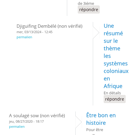
de 3iéme
répondre
Une
Djiguifing Dembélé (non vérifié)
mer, 03/13/2024 - 12:45
résumé
permalien
sur le
thème
les
systèmes
coloniaux
en
Afrique
En détails
répondre
Être bon en
A soulagé sow (non vérifié)
jeu, 08/27/2020 - 18:17
histoire
permalien
Pour être