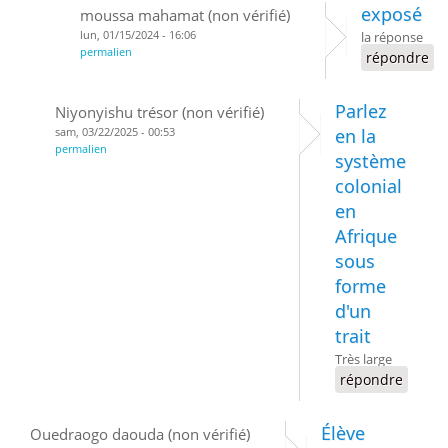
exposé
moussa mahamat (non vérifié)
lun, 01/15/2024 - 16:06
la réponse
permalien
répondre
Parlez
Niyonyishu trésor (non vérifié)
sam, 03/22/2025 - 00:53
en la
permalien
système
colonial
en
Afrique
sous
forme
d'un
trait
Très large
répondre
Élève
Ouedraogo daouda (non vérifié)