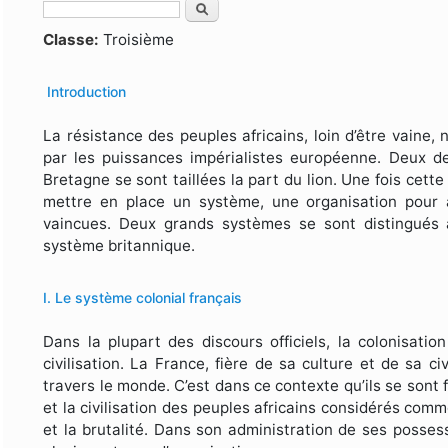
Rechercher
Formulaire de recherche
Classe:
Troisième
Introduction
La résistance des peuples africains, loin d’être vaine,
par les puissances impérialistes européenne. Deux d
Bretagne se sont taillées la part du lion. Une fois cet
mettre en place un système, une organisation pour ad
vaincues. Deux grands systèmes se sont distingués à
système britannique.
I. Le système colonial français
Dans la plupart des discours officiels, la colonisati
civilisation. La France, fière de sa culture et de sa ci
travers le monde. C’est dans ce contexte qu’ils se sont 
et la civilisation des peuples africains considérés com
et la brutalité. Dans son administration de ses possess