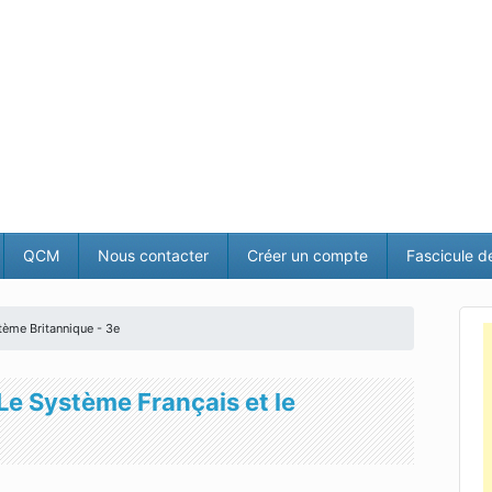
QCM
Nous contacter
Créer un compte
Fascicule d
tème Britannique - 3e
Le Système Français et le