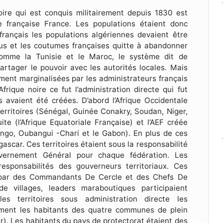
ritoire qui est conquis militairement depuis 1830 est
 française France. Les populations étaient donc
rançais les populations algériennes devaient être
s us et les coutumes françaises quitte à abandonner
 comme la Tunisie et le Maroc, le système dit de
partager le pouvoir avec les autorités locales. Mais
ement marginalisées par les administrateurs français
frique noire ce fut l’administration directe qui fut
s avaient été créées. D’abord l’Afrique Occidentale
erritoires (Sénégal, Guinée Conakry, Soudan, Niger,
te (l’Afrique Equatoriale Française) et l’AEF créée
ongo, Oubangui -Chari et le Gabon). En plus de ces
ascar. Ces territoires étaient sous la responsabilité
ernement Général pour chaque fédération. Les
esponsabilités des gouverneurs territoriaux. Ces
ns par des Commandants De Cercle et des Chefs De
 villages, leaders maraboutiques participaient
les territoires sous administration directe les
amment les habitants des quatre communes de plein
r). Les habitants du pays de protectorat étaient des