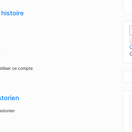
histoire
e
C
e
utiliser ce compte
storien
istorien