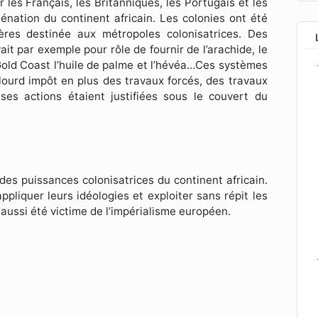
les Français, les Britanniques, les Portugais et les
liénation du continent africain. Les colonies ont été
ères destinée aux métropoles colonisatrices. Des
it par exemple pour rôle de fournir de l’arachide, le
a Gold Coast l’huile de palme et l’hévéa…Ces systèmes
 lourd impôt en plus des travaux forcés, des travaux
ses actions étaient justifiées sous le couvert du
es puissances colonisatrices du continent africain.
ppliquer leurs idéologies et exploiter sans répit les
aussi été victime de l’impérialisme européen.