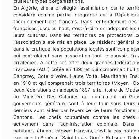
plusieurs types d’organisations.
En Algérie, elle a privilégié l’assimilation, car le ter
considéré comme partie intégrante de la République
théoriquement des français. Dans l’entendement des f
françaises jusqu’au bout, c’est-à-dire en adoptant le
leurs cultures. Dans les territoires de protectorat
l’association a été mis en place. Le résident général 
dans la pratique, les populations locales sont complèt
qui contrôlaient sans association tout le pouvoir. En A
privilégiée. A cette cet effet deux grandes fédération
Française (AOF) créée en 1895 et qui comprenait huit t
Dahomey, Cote d’ivoire, Haute Volta, Mauritanie) Ensui
en 1910 et qui comprenait trois territoires (Moyen -C
deux fédérations on a depuis 1897 le territoire de Madag
du Ministère Des Colonies qui nommaient un Gouv
gouverneurs généraux sont à leur tour sous leurs r
derniers sont aidés par l’exercice de leurs fonctio
Cantons. Les chefs coutumiers comme les chefs de
activement dans l’administration coloniale. Dans 
habitants étaient citoyen français, c’est le cas not
exercice du Sénégal (Saint Louis, Gorée, Rufisque, Daka