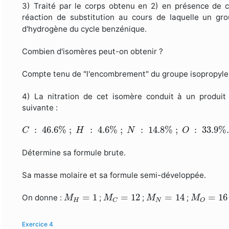
3) Traité par le corps obtenu en 2) en présence de 
réaction de substitution au cours de laquelle un gr
d'hydrogène du cycle benzénique.
Combien d'isomères peut-on obtenir ?
Compte tenu de "l'encombrement" du groupe isopropyle q
4) La nitration de cet isomère conduit à un produit
suivante :
C
:
46.6
%
;
H
:
4.6
%
;
N
:
14.8
%
;
O
:
33.9
%
.
:
46.6
%
;
:
4.6
%
;
:
14.8
%
;
:
33.9
%
C
H
N
O
Détermine sa formule brute.
Sa masse molaire et sa formule semi-développée.
M
H
=
1
M
C
=
12
M
N
=
14
M
O
=
16
=
1
=
12
=
14
=
16
On donne :
;
;
;
M
M
M
M
H
N
O
C
Exercice 4