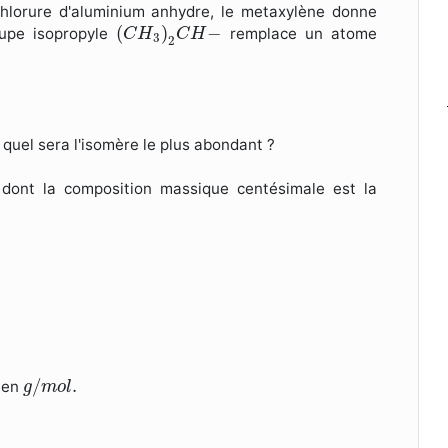
chlorure d'aluminium anhydre, le metaxylène donne
(
C
H
3
)
2
C
H
−
(
)
−
oupe isopropyle
remplace un atome
C
H
C
H
3
2
uel sera l'isomère le plus abondant ?
 dont la composition massique centésimale est la
.
g
/
m
o
l
.
/
.
en
g
m
o
l