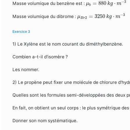
μ
b
=
880
k
g
⋅
m
−
3
−
3
=
880
⋅
Masse volumique du benzène est :
μ
k
g
m
b
μ
B
r
2
=
3250
k
g
⋅
m
−
3
−
3
=
3250
⋅
Masse volumique du dibrome :
μ
k
g
m
2
B
r
Exercice 3
1) Le Xylène est le nom courant du diméthylbenzène.
Combien a-t-il d'isomère ?
Les nommer.
2) Le propène peut fixer une molécule de chlorure d'hy
Quelles sont les formules semi-développées des deux pro
En fait, on obtient un seul corps : le plus symétrique de
Donner son nom systématique.