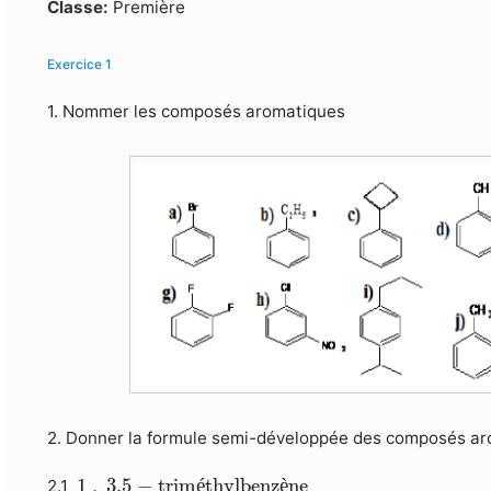
Formulaire de recherche
Classe:
Première
Exercice 1
1. Nommer les composés aromatiques
2. Donner la formule semi-développée des composés a
1
,
3.5
−
triméthylbenzène
1
,
3.5
−
trim
é
thylbenz
è
ne
2.1