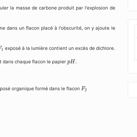
lculer la masse de carbone produit par l'explosion de
e dans un flacon placé à l'obscurité, on y ajoute le
F
1
exposé à la lumière contient un excès de dichlore.
F
1
p
H
.
.
uit dans chaque flacon le papier
p
H
F
2
posé organique formé dans le flacon
F
2