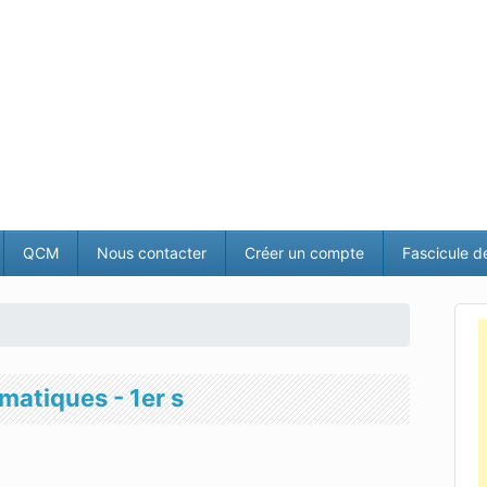
QCM
Nous contacter
Créer un compte
Fascicule d
matiques - 1er s