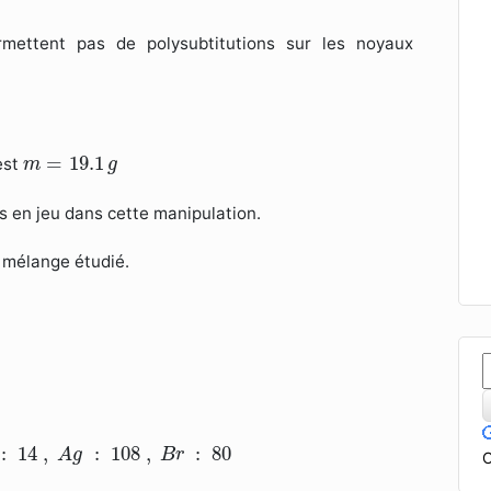
mettent pas de polysubtitutions sur les noyaux
m
=
19.1
g
=
19.1
est
m
g
es en jeu dans cette manipulation.
 mélange étudié.
g
:
108
,
B
r
:
80
:
14
,
:
108
,
:
80
A
g
B
r
C