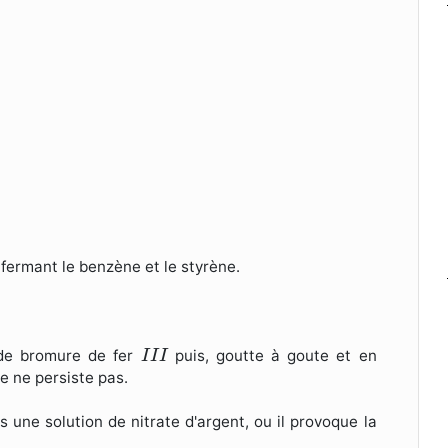
ermant le benzène et le styrène.
I
I
I
 de bromure de fer
puis, goutte à goute et en
I
I
I
ge ne persiste pas.
une solution de nitrate d'argent, ou il provoque la