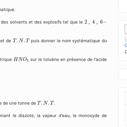
matique.
2
,
4
,
6
−
2
,
4
,
6
−
, des solvants et des explosifs tel que le
T
.
N
.
T
.
.
 et de
puis donner le nom systématique du
T
N
T
C
H
N
O
3
itrique
sur le toluène en présence de l'acide
H
N
O
3
T
.
N
.
T
.
.
.
.
se de une tonne de
T
N
T
ant le diazote, la vapeur d'eau, le monoxyde de