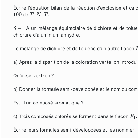
Écrire l'équation bilan de la réaction d'explosion et ca
100
T
.
N
.
T
.
100
.
.
.
de
T
N
T
3
−
3
−
A un mélange équimolaire de dichlore et de toluèn
chlorure d'aluminium anhydre.
Le mélange de dichlore et de toluène d'un autre flacon
a) Après la disparition de la coloration verte, on introd
Qu'observe-t-on ?
b) Donner la formule semi-développée et le nom du com
Est-il un composé aromatique ?
F
1
.
.
c) Trois composés chlorés se forment dans le flacon
F
1
Écrire leurs formules semi-développées et les nommer