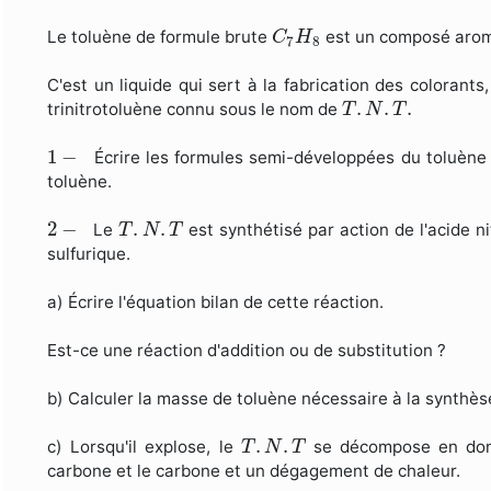
C
7
H
8
Le toluène de formule brute
est un composé aro
C
H
7
8
C'est un liquide qui sert à la fabrication des colorants
T
.
N
.
T
.
.
.
.
trinitrotoluène connu sous le nom de
T
N
T
1
−
1
−
Écrire les formules semi-développées du toluène
toluène.
2
−
T
.
N
.
T
2
−
.
.
Le
est synthétisé par action de l'acide n
T
N
T
sulfurique.
a) Écrire l'équation bilan de cette réaction.
Est-ce une réaction d'addition ou de substitution ?
b) Calculer la masse de toluène nécessaire à la synthè
T
.
N
.
T
.
.
c) Lorsqu'il explose, le
se décompose en donn
T
N
T
carbone et le carbone et un dégagement de chaleur.