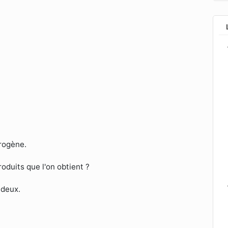
drogène.
duits que l'on obtient ?
s deux.