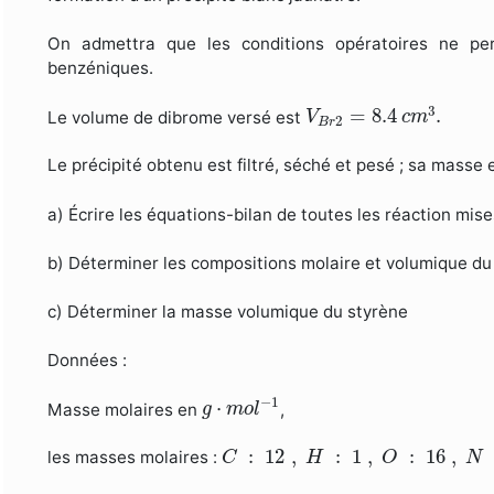
On admettra que les conditions opératoires ne per
benzéniques.
V
B
r
2
=
8.4
c
m
3
.
3
=
8.4
.
Le volume de dibrome versé est
V
c
m
2
B
r
Le précipité obtenu est filtré, séché et pesé ; sa masse 
a) Écrire les équations-bilan de toutes les réaction mis
b) Déterminer les compositions molaire et volumique du
c) Déterminer la masse volumique du styrène
Données :
g
⋅
m
o
l
−
1
−
1
⋅
Masse molaires en
,
g
m
o
l
C
:
12
,
H
:
1
,
O
:
16
,
N
:
14
,
A
:
12
,
:
1
,
:
16
,
les masses molaires :
C
H
O
N