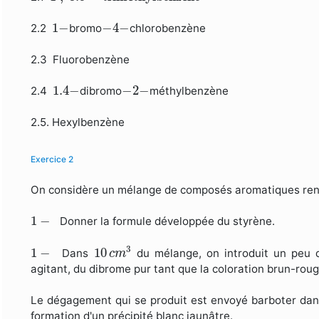
1
−
−
4
−
1
−
−
4
−
2.2
bromo
chlorobenzène
2.3 Fluorobenzène
1.4
−
−
2
−
1.4
−
−
2
−
2.4
dibromo
méthylbenzène
2.5. Hexylbenzène
Exercice 2
On considère un mélange de composés aromatiques renf
1
−
1
−
Donner la formule développée du styrène.
10
c
m
3
1
−
3
1
−
10
Dans
du mélange, on introduit un peu
c
m
agitant, du dibrome pur tant que la coloration brun-rou
Le dégagement qui se produit est envoyé barboter dans 
formation d'un précipité blanc jaunâtre.