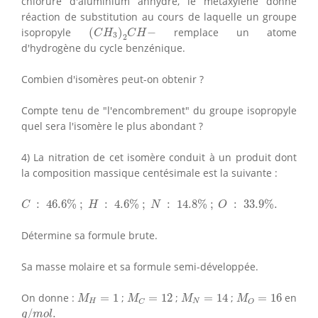
chlorure d'aluminium anhydre, le metaxylène donne
réaction de substitution au cours de laquelle un groupe
(
C
H
3
)
2
C
H
−
isopropyle
(
)
−
remplace un atome
C
H
C
H
3
2
d'hydrogène du cycle benzénique.
Combien d'isomères peut-on obtenir ?
Compte tenu de "l'encombrement" du groupe isopropyle
quel sera l'isomère le plus abondant ?
4) La nitration de cet isomère conduit à un produit dont
la composition massique centésimale est la suivante :
C
:
46.6
%
;
H
:
4.6
%
;
N
:
14.8
%
;
O
:
33.9
%
.
:
46.6
%
;
:
4.6
%
;
:
14.8
%
;
:
33.9
%
.
C
H
N
O
Détermine sa formule brute.
Sa masse molaire et sa formule semi-développée.
M
H
=
1
M
C
=
12
M
N
=
14
M
O
=
16
On donne :
=
1
;
=
12
;
=
14
;
=
16
en
M
M
M
M
H
N
C
O
g
/
m
o
l
.
/
.
g
m
o
l