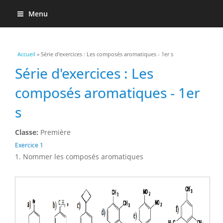
Menu
Vous êtes ici
Accueil
» Série d'exercices : Les composés aromatiques - 1er s
Série d'exercices : Les
composés aromatiques - 1er
s
Classe:
Première
Exercice 1
1. Nommer les composés aromatiques