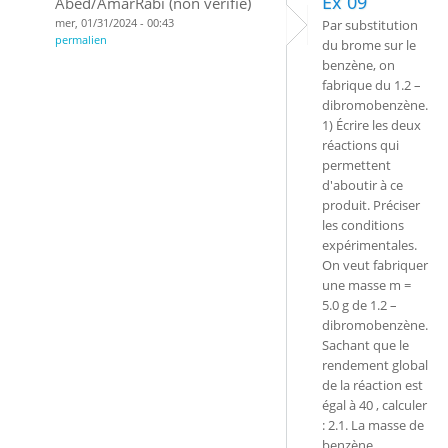
Ex 09
Abed/AmarRabi (non vérifié)
mer, 01/31/2024 - 00:43
Par substitution
permalien
du brome sur le
benzène, on
fabrique du 1.2 –
dibromobenzène.
1) Écrire les deux
réactions qui
permettent
d'aboutir à ce
produit. Préciser
les conditions
expérimentales.
On veut fabriquer
une masse m =
5.0 g de 1.2 –
dibromobenzène.
Sachant que le
rendement global
de la réaction est
égal à 40 , calculer
: 2.1. La masse de
benzène