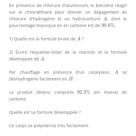
En présence de chlorure d'aluminium, le benzène réagit
sur le chloroéthane pour donner un dégagement de
A
chlorure d'hydrogène et un hydrocarbure
, dont le
A
90.6
%
.
pourcentage massique en en carbone est de
90.6
%
.
A
1) Quelle est la formule brute de
?
A
2) Écrire l'équation-bilan de la réaction et la formule
A
.
développée de
.
A
A
Par chauffage en présence d'un catalyseur,
se
A
B
.
déshydrogène facilement en
.
B
92.3
%
Le produit obtenu comporte
92.3
%
(en masse) de
carbone.
Quelle est sa formule développée ?
Ce corps se polymérise très facilement.