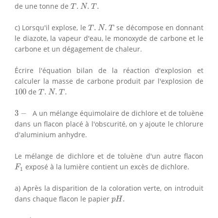
T
.
N
.
T
.
de une tonne de
.
.
.
T
N
T
T
.
N
.
T
c) Lorsqu'il explose, le
.
.
se décompose en donnant
T
N
T
le diazote, la vapeur d'eau, le monoxyde de carbone et le
carbone et un dégagement de chaleur.
Écrire l'équation bilan de la réaction d'explosion et
calculer la masse de carbone produit par l'explosion de
T
.
N
.
T
.
100
100
de
.
.
.
T
N
T
3
−
3
−
A un mélange équimolaire de dichlore et de toluène
dans un flacon placé à l'obscurité, on y ajoute le chlorure
d'aluminium anhydre.
Le mélange de dichlore et de toluène d'un autre flacon
F
1
exposé à la lumière contient un excès de dichlore.
F
1
a) Après la disparition de la coloration verte, on introduit
p
H
.
dans chaque flacon le papier
.
p
H