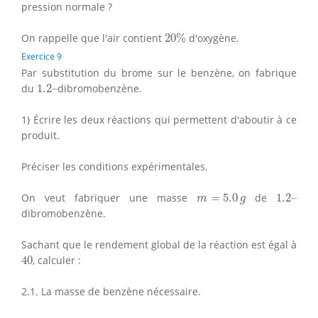
pression normale ?
20
%
On rappelle que l'air contient
20
%
d'oxygène.
Exercice 9
Par substitution du brome sur le benzène, on fabrique
1.2
–
du
1.2
–
dibromobenzène.
1) Écrire les deux réactions qui permettent d'aboutir à ce
produit.
Préciser les conditions expérimentales.
m
=
5.0
g
1.2
–
On veut fabriquer une masse
=
5.0
de
1.2
–
m
g
dibromobenzène.
Sachant que le rendement global de la réaction est égal à
40
40
, calculer :
2.1. La masse de benzène nécessaire.