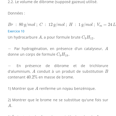
2.2. Le volume de dibrome (supposé gazeux) utilisé.
Données :
B
r
:
80
g
/
m
o
l
;
C
:
12
g
/
m
o
l
;
H
:
1
g
/
m
o
l
;
V
m
=
24
L
/
m
o
l
:
80
/
;
:
12
/
;
:
1
/
;
=
24
B
r
g
m
o
l
C
g
m
o
l
H
g
m
o
l
V
L
m
Exercice 10
A
C
9
H
12
.
Un hydrocarbure
, a pour formule brute
.
A
C
H
9
12
A
−
−
Par hydrogénation, en présence d'un catalyseur,
A
C
9
H
18
.
donne un corps de formule
.
C
H
9
18
−
−
En présence de dibrome et de trichlorure
A
B
d'aluminium,
conduit à un produit de substitution
A
B
40.2
%
contenant
40.2
%
en masse de brome.
A
1) Montrer que
renferme un noyau benzénique.
A
2) Montrer que le brome ne se substitue qu'une fois sur
A
.
.
A
A
.