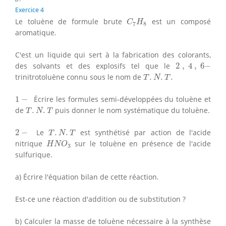
Exercice 4
C
7
H
8
Le toluène de formule brute
est un composé
C
H
7
8
aromatique.
C'est un liquide qui sert à la fabrication des colorants,
2
,
4
,
6
−
des solvants et des explosifs tel que le
2
,
4
,
6
−
T
.
N
.
T
.
trinitrotoluène connu sous le nom de
.
.
.
T
N
T
1
−
1
−
Écrire les formules semi-développées du toluène et
T
.
N
.
T
de
.
.
puis donner le nom systématique du toluène.
T
N
T
T
.
N
.
T
2
−
2
−
Le
.
.
est synthétisé par action de l'acide
T
N
T
H
N
O
3
nitrique
sur le toluène en présence de l'acide
H
N
O
3
sulfurique.
a) Écrire l'équation bilan de cette réaction.
Est-ce une réaction d'addition ou de substitution ?
b) Calculer la masse de toluène nécessaire à la synthèse