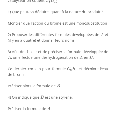
catalyseur on obtient
C
H
8
16
1) Que peut-on déduire, quant à la nature du produit ?
Montrer que l'action du brome est une monosubstitution
A
2) Proposer les différentes formules développées de
et
A
(il y en a quatre) et donner leurs noms
3) Afin de choisir et de préciser la formule développée de
A
A
B
.
, on effectue une déshydrogénation de
en
.
A
A
B
C
8
H
8
Ce dernier corps a pour formule
et décolore l'eau
C
H
8
8
de brome.
B
.
Préciser alors la formule de
.
B
B
4) On indique que
est une styrène.
B
A
.
Préciser la formule de
.
A