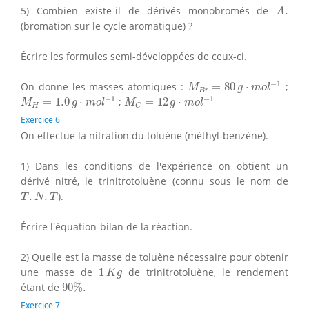
A
.
5) Combien existe-il de dérivés monobromés de
.
A
(bromation sur le cycle aromatique) ?
Écrire les formules semi-développées de ceux-ci.
M
B
r
=
80
g
⋅
m
o
l
−
1
−
1
On donne les masses atomiques :
=
80
⋅
;
M
g
m
o
l
B
r
M
H
=
1.0
g
⋅
m
o
l
−
1
M
C
=
12
g
⋅
m
o
l
−
1
−
1
−
1
=
1.0
⋅
;
=
12
⋅
M
g
m
o
l
M
g
m
o
l
H
C
Exercice 6
On effectue la nitration du toluène (méthyl-benzène).
1) Dans les conditions de l'expérience on obtient un
dérivé nitré, le trinitrotoluène (connu sous le nom de
T
.
N
.
T
.
.
).
T
N
T
Écrire l'équation-bilan de la réaction.
2) Quelle est la masse de toluène nécessaire pour obtenir
1
K
g
une masse de
1
de trinitrotoluène, le rendement
K
g
90
%
.
étant de
90
%
.
Exercice 7