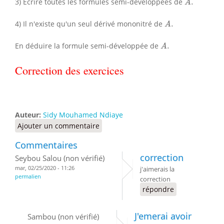
3) Écrire toutes les formules semi-développées de
.
A
A
.
4) Il n'existe qu'un seul dérivé mononitré de
.
A
A
.
En déduire la formule semi-développée de
.
A
Correction des exercices
Auteur:
Sidy Mouhamed Ndiaye
Ajouter un commentaire
Commentaires
correction
Seybou Salou (non vérifié)
mar, 02/25/2020 - 11:26
j'aimerais la
permalien
correction
répondre
J'emerai avoir
Sambou (non vérifié)