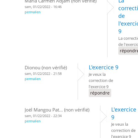
La
Maria Carmen Adjam (non vérifié)
sam, 01/22/2022 - 16:46
correct
permalien
de
l'exerci
9
La correct
de l'exerci
répondr
L'exercice 9
Dionou (non vérifié)
sam, 01/22/2022 - 21:58
Je veux la
permalien
correction de
l'exercice 9
répondre
L'exercice
Joël Mangou Pat... (non vérifié)
sam, 01/22/2022 - 22:34
9
permalien
Je veux la
correction de
l'exercice 9