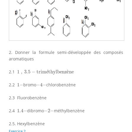
2. Donner la formule semi-développée des composés
aromatiques
1
,
3.5
−
triméthylbenzène
2.1
1
,
3.5
−
trim
é
thylbenz
è
ne
−
4
−
1
−
2.2
1
−
bromo
−
4
−
chlorobenzène
2.3 Fluorobenzène
1.4
−
−
2
−
2.4
1.4
−
dibromo
−
2
−
méthylbenzène
2.5. Hexylbenzène
Exercice 2