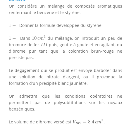
On considère un mélange de composés aromatiques
renfermant le benzène et le styrène.
1
−
1
−
Donner la formule développée du styrène.
10
c
m
3
1
−
3
1
−
Dans
10
du mélange, on introduit un peu de
c
m
I
I
I
bromure de fer
puis, goutte à goute et en agitant, du
I
I
I
dibrome pur tant que la coloration brun-rouge ne
persiste pas.
Le dégagement qui se produit est envoyé barboter dans
une solution de nitrate d'argent, ou il provoque la
formation d'un précipité blanc jaunâtre.
On admettra que les conditions opératoires ne
permettent pas de polysubtitutions sur les noyaux
benzéniques.
V
B
r
2
=
8.4
c
m
3
.
3
Le volume de dibrome versé est
=
8.4
.
V
c
m
2
B
r