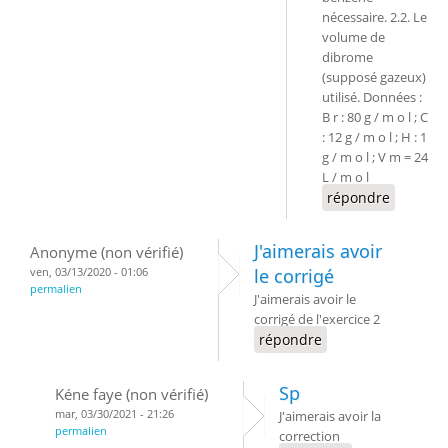
nécessaire. 2.2. Le
volume de
dibrome
(supposé gazeux)
utilisé. Données :
B r : 80 g / m o l ; C
: 12 g / m o l ; H : 1
g / m o l ; V m = 24
L / m o l
répondre
J'aimerais avoir
Anonyme (non vérifié)
ven, 03/13/2020 - 01:06
le corrigé
permalien
J'aimerais avoir le
corrigé de l'exercice 2
répondre
Sp
Kéne faye (non vérifié)
mar, 03/30/2021 - 21:26
J'aimerais avoir la
permalien
correction