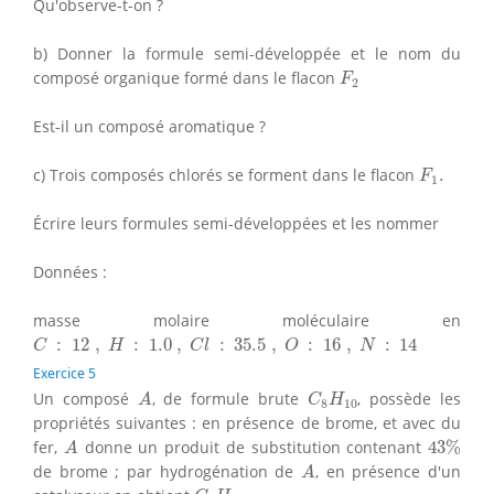
Qu'observe-t-on ?
b) Donner la formule semi-développée et le nom du
F
2
composé organique formé dans le flacon
F
2
Est-il un composé aromatique ?
F
1
.
c) Trois composés chlorés se forment dans le flacon
.
F
1
Écrire leurs formules semi-développées et les nommer
Données :
masse molaire moléculaire en
C
:
12
,
H
:
1.0
,
C
l
:
35.5
,
O
:
16
,
N
:
14
:
12
,
:
1.0
,
:
35.5
,
:
16
,
:
14
C
H
C
l
O
N
Exercice 5
A
C
8
H
10
Un composé
, de formule brute
, possède les
A
C
H
8
10
propriétés suivantes : en présence de brome, et avec du
43
%
A
fer,
donne un produit de substitution contenant
43
%
A
A
de brome ; par hydrogénation de
, en présence d'un
A
C
8
H
16