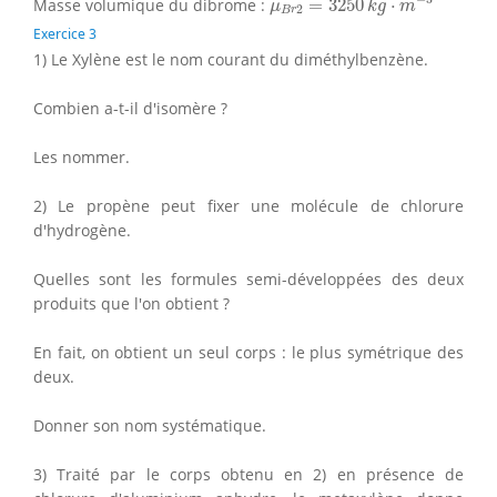
Masse volumique du dibrome :
=
3250
⋅
μ
k
g
m
2
B
r
Exercice 3
1) Le Xylène est le nom courant du diméthylbenzène.
Combien a-t-il d'isomère ?
Les nommer.
2) Le propène peut fixer une molécule de chlorure
d'hydrogène.
Quelles sont les formules semi-développées des deux
produits que l'on obtient ?
En fait, on obtient un seul corps : le plus symétrique des
deux.
Donner son nom systématique.
3) Traité par le corps obtenu en 2) en présence de