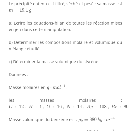
Le précipité obtenu est filtré, séché et pesé ; sa masse est
m
=
19.1
g
=
19.1
m
g
a) Écrire les équations-bilan de toutes les réaction mises
en jeu dans cette manipulation.
b) Déterminer les compositions molaire et volumique du
mélange étudié.
c) Déterminer la masse volumique du styrène
Données :
g
⋅
m
o
l
−
1
−
1
Masse molaires en
⋅
,
g
m
o
l
les masses molaires :
C
:
12
,
H
:
1
,
O
:
16
,
N
:
14
,
A
g
:
108
,
B
r
:
80
:
12
,
:
1
,
:
16
,
:
14
,
:
108
,
:
80
C
H
O
N
A
g
B
r
μ
b
=
880
k
g
⋅
m
−
3
−
3
Masse volumique du benzène est :
=
880
⋅
μ
k
g
m
b
μ
B
r
2
=
3250
k
g
⋅
m
−
3
−
3