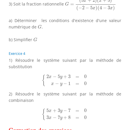
(
5
+
2
)
(
+
5
)
x
x
3) Soit la fraction rationnelle
=
G
(
−
2
−
5
)
(
4
−
3
)
x
x
a) Déterminer les conditions d'existence d'une valeur
G
.
numérique de
.
G
G
b) Simplifier
G
Exercice 4
1) Résoudre le système suivant par la méthode de
substitution
{
2
x
−
5
y
+
3
=
0
x
−
y
−
1
=
0
2
−
5
+
3
=
0
x
y
{
−
−
1
=
0
x
y
2) Résoudre le système suivant par la méthode de
combinaison
{
5
x
+
3
y
−
7
=
0
3
x
−
7
y
+
8
=
0
5
+
3
−
7
=
0
x
y
{
3
−
7
+
8
=
0
x
y
Correction des exercices