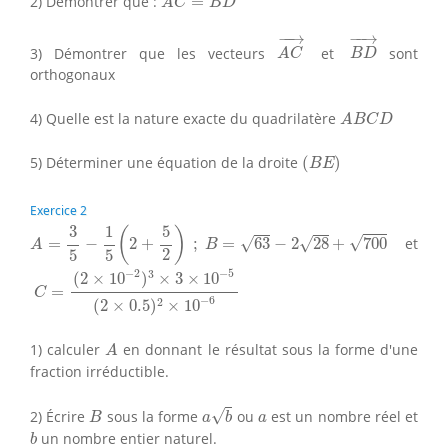
2) Démontrer que :
=
A
C
B
D
A
C
→
B
D
→
−
−
→
−
−
→
3) Démontrer que les vecteurs
et
sont
A
C
B
D
orthogonaux
A
B
C
D
4) Quelle est la nature exacte du quadrilatère
A
B
C
D
(
B
E
)
5) Déterminer une équation de la droite
(
)
B
E
Exercice 2
A
=
3
5
−
1
5
(
2
+
5
2
)
;
B
=
63
−
2
28
+
700
1
5
3
(
)
√
√
√
=
−
2
+
;
=
63
−
2
28
+
700
et
A
B
2
5
5
C
=
(
2
×
10
−
2
)
3
×
3
×
10
−
5
(
2
×
0.5
)
2
×
10
−
6
−
2
−
5
3
(
2
×
10
)
×
3
×
10
=
C
−
6
2
(
2
×
0.5
)
×
10
A
1) calculer
en donnant le résultat sous la forme d'une
A
fraction irréductible.
a
b
B
a
√
2) Écrire
sous la forme
ou
est un nombre réel et
B
a
b
a
b
un nombre entier naturel.
b