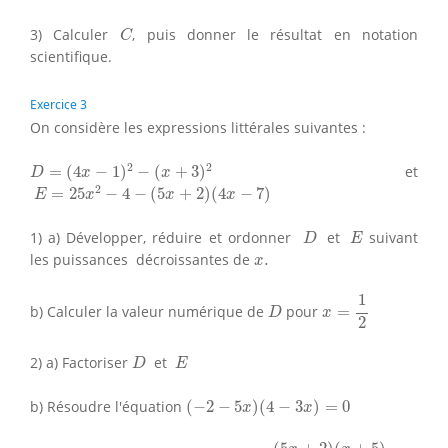
C
3) Calculer
, puis donner le résultat en notation
C
scientifique.
Exercice 3
On considère les expressions littérales suivantes :
D
=
(
4
x
−
1
)
2
−
(
x
+
3
)
2
2
2
=
(
4
−
1
)
−
(
+
3
)
et
D
x
x
E
=
25
x
2
−
4
−
(
5
x
+
2
)
(
4
x
−
7
)
2
=
25
−
4
−
(
5
+
2
)
(
4
−
7
)
E
x
x
x
D
E
1) a) Développer, réduire et ordonner
et
suivant
D
E
x
.
les puissances décroissantes de
.
x
x
=
1
2
1
D
b) Calculer la valeur numérique de
pour
=
D
x
2
D
E
2) a) Factoriser
et
D
E
(
−
2
−
5
x
)
(
4
−
3
x
)
=
0
b) Résoudre l'équation
(
−
2
−
5
)
(
4
−
3
)
=
0
x
x
G
=
(
5
x
+
2
)
(
x
+
5
)
(
−
2
−
5
x
)
(
4
−
3
x
)