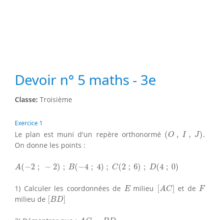
Devoir n° 5 maths - 3e
Classe:
Troisième
Exercice 1
(
O
,
I
,
J
)
.
Le plan est muni d'un repère orthonormé
(
,
,
)
.
O
I
J
On donne les points :
A
(
−
2
;
−
2
)
;
B
(
−
4
;
4
)
;
C
(
2
;
6
)
;
D
(
4
;
0
)
(
−
2
;
−
2
)
;
(
−
4
;
4
)
;
(
2
;
6
)
;
(
4
;
0
)
A
B
C
D
[
A
C
]
E
F
1) Calculer les coordonnées de
milieu
[
]
et de
E
A
C
F
[
B
D
]
milieu de
[
]
B
D
A
C
=
B
D