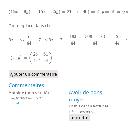
(
15
x
+
9
y
)
−
(
15
x
−
35
y
)
=
21
−
(
−
40
)
⇒
44
y
=
61
⇒
y
=
61
44
(
15
+
9
)
−
(
15
−
35
)
=
21
−
(
−
40
)
⇒
44
=
61
⇒
x
y
x
y
y
y
On remplace dans (1) :
5
x
+
3
⋅
61
44
=
7
⇒
5
x
=
7
−
183
44
=
308
−
183
44
=
125
44
⇒
x
61
183
308
−
183
125
5
+
3
⋅
=
7
⇒
5
=
7
−
=
=
x
x
44
44
44
44
(
x
,
y
)
=
(
25
44
,
61
44
)
25
61
(
)
(
,
)
=
,
x
y
44
44
Ajouter un commentaire
Commentaires
Avoir de bons
Antoine (non vérifié)
mer, 06/10/2026 - 22:22
moyen
permalien
En m'aident à avoir des
très bons moyen
répondre