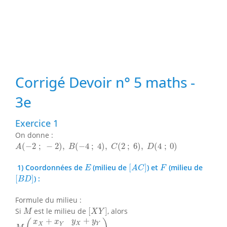
Corrigé Devoir n° 5 maths -
3e
Exercice 1
On donne :
A
(
−
2
;
−
2
)
,
B
(
−
4
;
4
)
,
C
(
2
;
6
)
,
D
(
4
;
0
)
(
−
2
;
−
2
)
,
(
−
4
;
4
)
,
(
2
;
6
)
,
(
4
;
0
)
A
B
C
D
[
A
C
]
E
F
1) Coordonnées de
(milieu de
[
]
) et
(milieu de
E
A
C
F
[
B
D
]
[
]
) :
B
D
Formule du milieu :
[
X
Y
]
M
Si
est le milieu de
[
]
, alors
M
X
Y
M
(
x
X
+
x
Y
2
,
y
X
+
y
Y
2
)
+
+
y
y
x
x
X
Y
X
Y