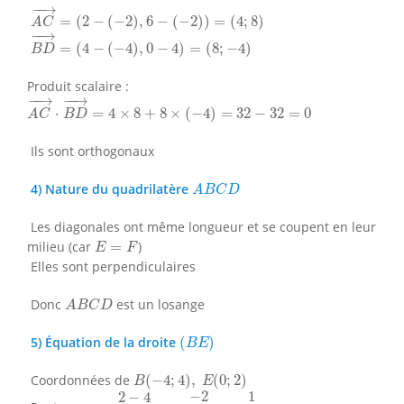
A
C
→
=
(
2
−
(
−
2
)
,
6
−
(
−
2
)
)
=
(
4
;
8
)
−
−
→
=
(
2
−
(
−
2
)
,
6
−
(
−
2
)
)
=
(
4
;
8
)
A
C
B
D
→
=
(
4
−
(
−
4
)
,
0
−
4
)
=
(
8
;
−
4
)
−
−
→
=
(
4
−
(
−
4
)
,
0
−
4
)
=
(
8
;
−
4
)
B
D
Produit scalaire :
A
C
→
⋅
B
D
→
=
4
×
8
+
8
×
(
−
4
)
=
32
−
32
=
0
−
−
→
−
−
→
⋅
=
4
×
8
+
8
×
(
−
4
)
=
32
−
32
=
0
A
C
B
D
Ils sont orthogonaux
A
B
C
D
4) Nature du quadrilatère
A
B
C
D
Les diagonales ont même longueur et se coupent en leur
E
=
F
milieu (car
=
)
E
F
Elles sont perpendiculaires
A
B
C
D
Donc
est un losange
A
B
C
D
(
B
E
)
5) Équation de la droite
(
)
B
E
B
(
−
4
;
4
)
,
E
(
0
;
2
)
Coordonnées de
(
−
4
;
4
)
,
(
0
;
2
)
B
E
m
=
2
−
4
0
−
(
−
4
)
=
−
2
4
=
−
1
2
−
2
1
2
−
4