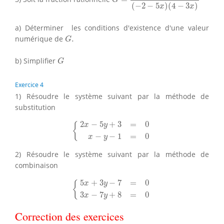
G
(
−
2
−
5
)
(
4
−
3
)
x
x
a) Déterminer les conditions d'existence d'une valeur
G
.
numérique de
.
G
G
b) Simplifier
G
Exercice 4
1) Résoudre le système suivant par la méthode de
substitution
{
2
x
−
5
y
+
3
=
0
x
−
y
−
1
=
0
2
−
5
+
3
=
0
x
y
{
−
−
1
=
0
x
y
2) Résoudre le système suivant par la méthode de
combinaison
{
5
x
+
3
y
−
7
=
0
3
x
−
7
y
+
8
=
0
5
+
3
−
7
=
0
x
y
{
3
−
7
+
8
=
0
x
y
Correction des exercices