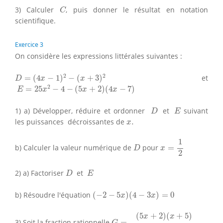
C
3) Calculer
, puis donner le résultat en notation
C
scientifique.
Exercice 3
On considère les expressions littérales suivantes :
D
=
(
4
x
−
1
)
2
−
(
x
+
3
)
2
2
2
=
(
4
−
1
)
−
(
+
3
)
et
D
x
x
E
=
25
x
2
−
4
−
(
5
x
+
2
)
(
4
x
−
7
)
2
=
25
−
4
−
(
5
+
2
)
(
4
−
7
)
E
x
x
x
D
E
1) a) Développer, réduire et ordonner
et
suivant
D
E
x
.
les puissances décroissantes de
.
x
x
=
1
2
1
D
b) Calculer la valeur numérique de
pour
=
D
x
2
D
E
2) a) Factoriser
et
D
E
(
−
2
−
5
x
)
(
4
−
3
x
)
=
0
b) Résoudre l'équation
(
−
2
−
5
)
(
4
−
3
)
=
0
x
x
G
=
(
5
x
+
2
)
(
x
+
5
)
(
−
2
−
5
x
)
(
4
−
3
x
)
(
5
+
2
)
(
+
5
)
x
x
3) Soit la fraction rationnelle
=