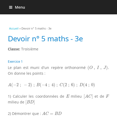
Menu
Vous êtes ici
Accueil
» Devoir n° 5 maths - 3e
Devoir n° 5 maths - 3e
Classe:
Troisième
Exercice 1
(
O
,
I
,
J
)
.
Le plan est muni d'un repère orthonormé
(
,
,
)
.
O
I
J
On donne les points :
A
(
−
2
;
−
2
)
;
B
(
−
4
;
4
)
;
C
(
2
;
6
)
;
D
(
4
;
0
)
(
−
2
;
−
2
)
;
(
−
4
;
4
)
;
(
2
;
6
)
;
(
4
;
0
)
A
B
C
D
[
A
C
]
E
F
1) Calculer les coordonnées de
milieu
[
]
et de
E
A
C
F
[
B
D
]
milieu de
[
]
B
D
A
C
=
B
D
2) Démontrer que :
=
A
C
B
D