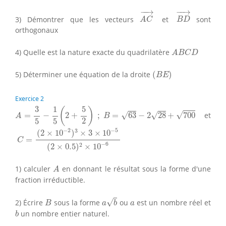
A
C
→
B
D
→
−
−
→
−
−
→
3) Démontrer que les vecteurs
et
sont
A
C
B
D
orthogonaux
A
B
C
D
4) Quelle est la nature exacte du quadrilatère
A
B
C
D
(
B
E
)
5) Déterminer une équation de la droite
(
)
B
E
Exercice 2
A
=
3
5
−
1
5
(
2
+
5
2
)
;
B
=
63
−
2
28
+
700
1
5
3
(
)
√
√
√
=
−
2
+
;
=
63
−
2
28
+
700
et
A
B
2
5
5
C
=
(
2
×
10
−
2
)
3
×
3
×
10
−
5
(
2
×
0.5
)
2
×
10
−
6
−
2
−
5
3
(
2
×
10
)
×
3
×
10
=
C
−
6
2
(
2
×
0.5
)
×
10
A
1) calculer
en donnant le résultat sous la forme d'une
A
fraction irréductible.
a
b
B
a
√
2) Écrire
sous la forme
ou
est un nombre réel et
B
a
b
a
b
un nombre entier naturel.
b