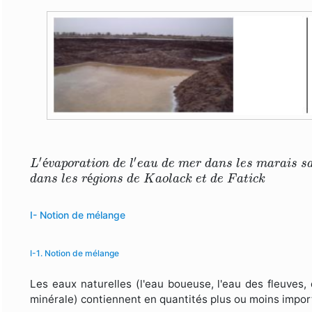
L
′
é
v
a
p
o
r
a
t
i
o
n
d
e
l
′
e
a
u
d
e
m
e
r
d
a
n
s
l
e
s
m
a
r
a
i
s
′
′
é
L
v
a
p
o
r
a
t
i
o
n
d
e
l
e
a
u
d
e
m
e
r
d
a
n
s
l
e
s
m
a
r
a
i
s
s
d
a
n
s
l
e
s
r
é
g
i
o
n
s
d
e
K
a
o
l
a
c
k
e
t
d
e
F
a
t
i
c
k
é
d
a
n
s
l
e
s
r
g
i
o
n
s
d
e
K
a
o
l
a
c
k
e
t
d
e
F
a
t
i
c
k
I- Notion de mélange
I-1. Notion de mélange
Les eaux naturelles (l'eau boueuse, l'eau des fleuves, 
minérale) contiennent en quantités plus ou moins impo