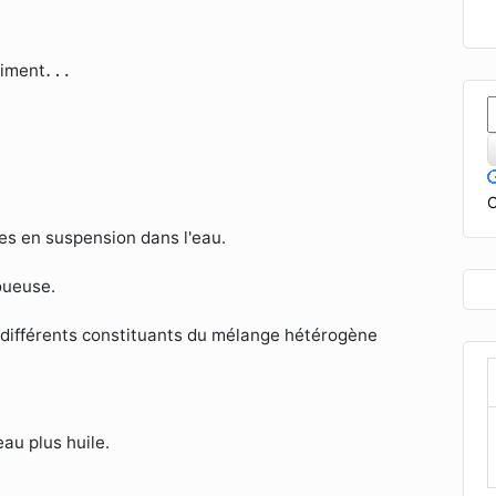
…
…
ciment
C
es en suspension dans l'eau.
boueuse.
s différents constituants du mélange hétérogène
au plus huile.