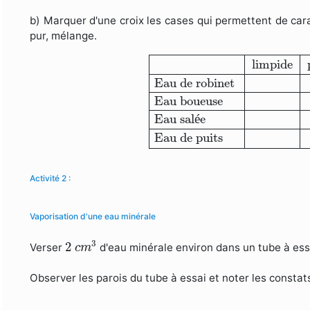
b) Marquer d'une croix les cases qui permettent de cara
pur, mélange.
limpide
potable
pure
mélan
limpide
Eau de robinet
Eau boueuse
Eau sal
é
e
Eau de puits
Activité 2 :
Vaporisation d'une eau minérale
2
c
m
3
3
2
Verser
d'eau minérale environ dans un tube à essa
c
m
Observer les parois du tube à essai et noter les constat