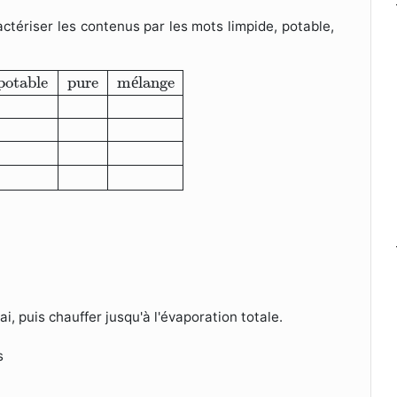
ctériser les contenus par les mots limpide, potable,
ge
Eau de robinet
Eau boueuse
Eau salée
Eau de puit
potable
pure
m
é
lange
i, puis chauffer jusqu'à l'évaporation totale.
s