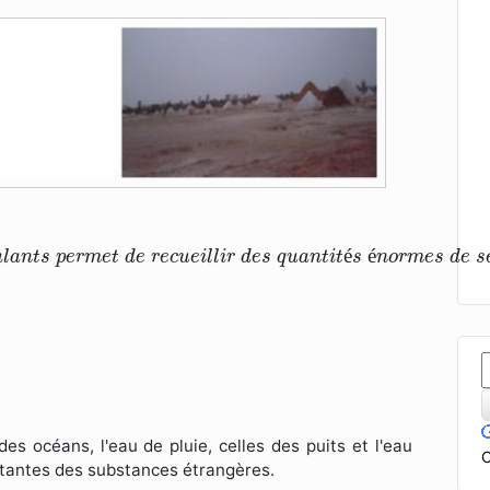
s
a
l
a
n
t
s
p
e
r
m
e
t
d
e
r
e
c
u
e
i
l
l
i
r
d
e
s
q
u
a
n
t
i
t
é
s
é
n
o
r
m
e
é
é
a
l
a
n
t
s
p
e
r
m
e
t
d
e
r
e
c
u
e
i
l
l
i
r
d
e
s
q
u
a
n
t
i
t
s
n
o
r
m
e
s
d
e
s
des océans, l'eau de pluie, celles des puits et l'eau
C
rtantes des substances étrangères.