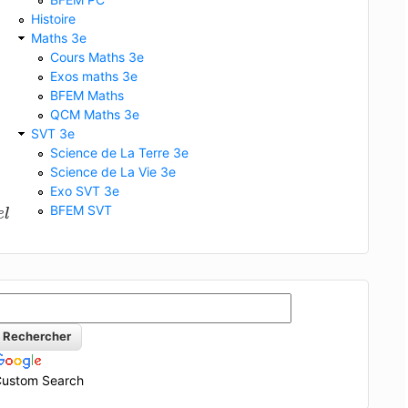
Histoire
Maths 3e
Cours Maths 3e
Exos maths 3e
BFEM Maths
QCM Maths 3e
SVT 3e
Science de La Terre 3e
Science de La Vie 3e
Exo SVT 3e
s
d
e
s
e
l
BFEM SVT
e
l
ustom Search