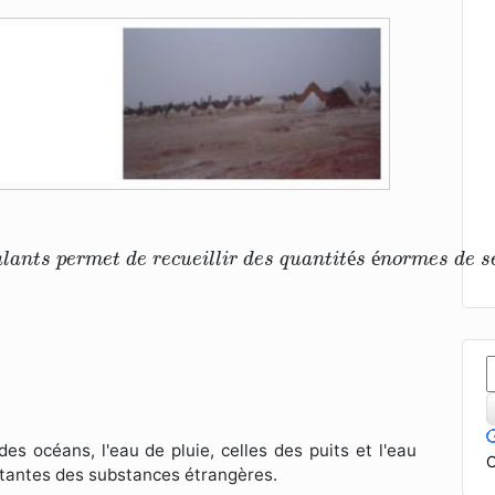
s
a
l
a
n
t
s
p
e
r
m
e
t
d
e
r
e
c
u
e
i
l
l
i
r
d
e
s
q
u
a
n
t
i
t
é
s
é
n
o
r
m
e
é
é
a
l
a
n
t
s
p
e
r
m
e
t
d
e
r
e
c
u
e
i
l
l
i
r
d
e
s
q
u
a
n
t
i
t
s
n
o
r
m
e
s
d
e
s
des océans, l'eau de pluie, celles des puits et l'eau
C
rtantes des substances étrangères.