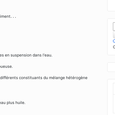
…
…
ciment
C
es en suspension dans l'eau.
boueuse.
s différents constituants du mélange hétérogène
au plus huile.