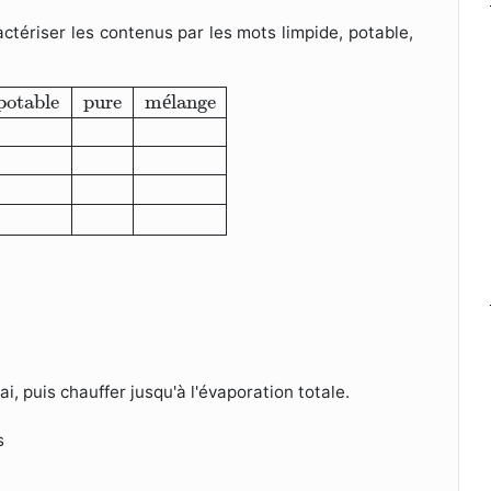
ctériser les contenus par les mots limpide, potable,
ge
Eau de robinet
Eau boueuse
Eau salée
Eau de puit
potable
pure
m
é
lange
i, puis chauffer jusqu'à l'évaporation totale.
s