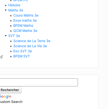
Histoire
Maths 3e
Cours Maths 3e
Exos maths 3e
BFEM Maths
QCM Maths 3e
SVT 3e
Science de La Terre 3e
Science de La Vie 3e
Exo SVT 3e
s
d
e
s
e
l
BFEM SVT
e
l
ustom Search