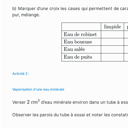
b) Marquer d'une croix les cases qui permettent de cara
pur, mélange.
limpide
potable
pure
mélan
limpide
Eau de robinet
Eau boueuse
Eau sal
é
e
Eau de puits
Activité 2 :
Vaporisation d'une eau minérale
2
c
m
3
3
2
Verser
d'eau minérale environ dans un tube à essa
c
m
Observer les parois du tube à essai et noter les constat