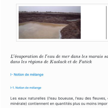
L
′
é
v
a
p
o
r
a
t
i
o
n
d
e
l
′
e
a
u
d
e
m
e
r
d
a
n
s
l
e
s
m
a
r
a
i
s
′
′
é
L
v
a
p
o
r
a
t
i
o
n
d
e
l
e
a
u
d
e
m
e
r
d
a
n
s
l
e
s
m
a
r
a
i
s
s
d
a
n
s
l
e
s
r
é
g
i
o
n
s
d
e
K
a
o
l
a
c
k
e
t
d
e
F
a
t
i
c
k
é
d
a
n
s
l
e
s
r
g
i
o
n
s
d
e
K
a
o
l
a
c
k
e
t
d
e
F
a
t
i
c
k
I- Notion de mélange
I-1. Notion de mélange
Les eaux naturelles (l'eau boueuse, l'eau des fleuves, 
minérale) contiennent en quantités plus ou moins impo