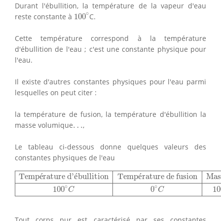
Durant l'ébullition, la température de la vapeur d'eau
100
∘
∘
reste constante à
100
C.
Cette température correspond à la température
d'ébullition de l'eau ; c'est une constante physique pour
l'eau.
Il existe d'autres constantes physiques pour l'eau parmi
lesquelles on peut citer :
la température de fusion, la température d'ébullition la
…
masse volumique
…
,
Le tableau ci-dessous donne quelques valeurs des
constantes physiques de l'eau
Température d'ébullition
Température de fusion
Mass
Temp
é
rature d'
é
bullition
Temp
é
rature de fusion
Mas
∘
∘
100
0
10
C
C
Tout corps pur est caractérisé par ses constantes