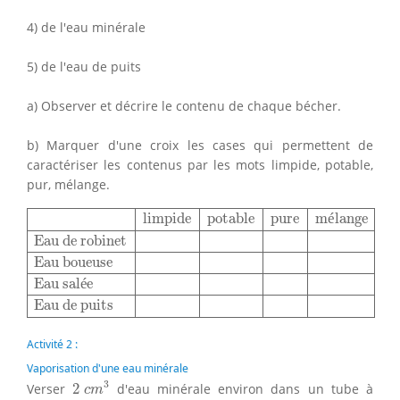
4) de l'eau minérale
5) de l'eau de puits
a) Observer et décrire le contenu de chaque bécher.
b) Marquer d'une croix les cases qui permettent de
caractériser les contenus par les mots limpide, potable,
pur, mélange.
limpide
potable
pure
mélange
Eau de robinet
Eau boueu
limpide
potable
pure
m
é
lange
Eau de robinet
Eau boueuse
Eau sal
é
e
Eau de puits
Activité 2 :
Vaporisation d'une eau minérale
2
c
m
3
3
Verser
2
d'eau minérale environ dans un tube à
c
m