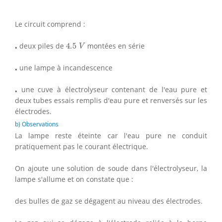
Le circuit comprend :
4.5
V
⋅
⋅
deux piles de
4.5
montées en série
V
⋅
⋅
une lampe à incandescence
⋅
⋅
une cuve à électrolyseur contenant de l'eau pure et
deux tubes essais remplis d'eau pure et renversés sur les
électrodes.
b) Observations
La lampe reste éteinte car l'eau pure ne conduit
pratiquement pas le courant électrique.
On ajoute une solution de soude dans l'électrolyseur, la
lampe s'allume et on constate que :
des bulles de gaz se dégagent au niveau des électrodes.