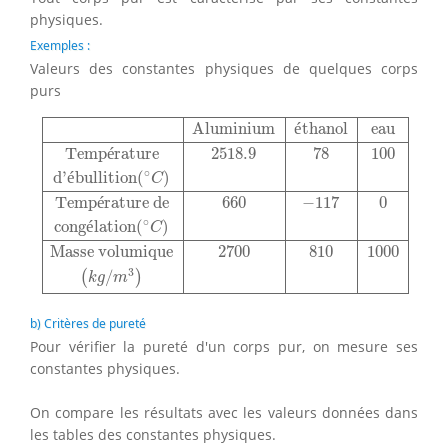
physiques.
Exemples :
Valeurs des constantes physiques de quelques corps
purs
Aluminium
éthanol
eau
Température
2518.9
78
100
d'é
Aluminium
é
thanol
eau
Temp
é
rature
2518.9
78
100
∘
d'
é
bullition
(
)
C
Temp
é
rature de
660
−
117
0
∘
cong
é
lation
(
)
C
Masse volumique
2700
810
1000
3
/
(
)
k
g
m
b) Critères de pureté
Pour vérifier la pureté d'un corps pur, on mesure ses
constantes physiques.
On compare les résultats avec les valeurs données dans
les tables des constantes physiques.