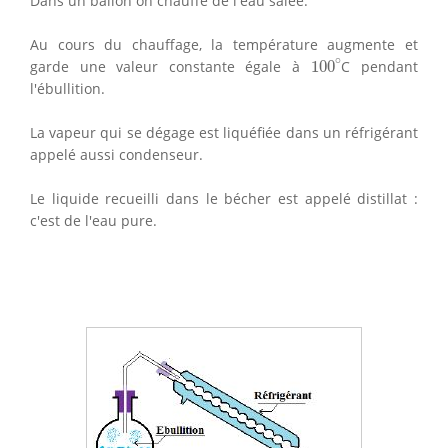
Dans un ballon on chauffe de l'eau salée.
Au cours du chauffage, la température augmente et
100
∘
∘
garde une valeur constante égale à
100
C pendant
l'ébullition.
La vapeur qui se dégage est liquéfiée dans un réfrigérant
appelé aussi condenseur.
Le liquide recueilli dans le bécher est appelé distillat :
c'est de l'eau pure.