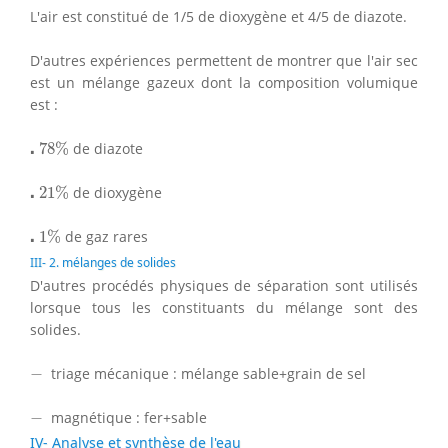
L'air est constitué de 1/5 de dioxygène et 4/5 de diazote.
D'autres expériences permettent de montrer que l'air sec
est un mélange gazeux dont la composition volumique
est :
⋅
78
%
⋅
78
%
de diazote
⋅
21
%
⋅
21
%
de dioxygène
⋅
1
%
⋅
1
%
de gaz rares
III- 2. mélanges de solides
D'autres procédés physiques de séparation sont utilisés
lorsque tous les constituants du mélange sont des
solides.
−
−
triage mécanique : mélange sable+grain de sel
−
−
magnétique : fer+sable
IV- Analyse et synthèse de l'eau