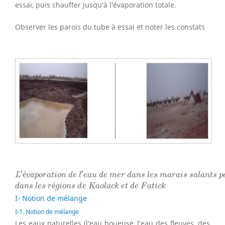
essai, puis chauffer jusqu'à l'évaporation totale.
Observer les parois du tube à essai et noter les constats
L
′
é
v
a
p
o
r
a
t
i
o
n
d
e
l
′
e
a
u
d
e
m
e
r
d
a
n
s
l
e
s
m
a
r
a
i
s
s
a
l
a
n
t
s
′
′
é
L
v
a
p
o
r
a
t
i
o
n
d
e
l
e
a
u
d
e
m
e
r
d
a
n
s
l
e
s
m
a
r
a
i
s
s
a
l
a
n
t
s
p
d
a
n
s
l
e
s
r
é
g
i
o
n
s
d
e
K
a
o
l
a
c
k
e
t
d
e
F
a
t
i
c
k
é
d
a
n
s
l
e
s
r
g
i
o
n
s
d
e
K
a
o
l
a
c
k
e
t
d
e
F
a
t
i
c
k
I- Notion de mélange
I-1. Notion de mélange
Les eaux naturelles (l'eau boueuse, l'eau des fleuves, des