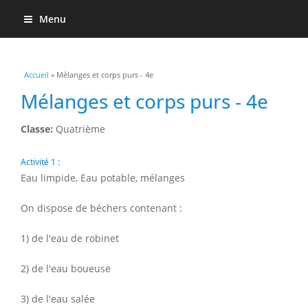
Menu
Vous êtes ici
Accueil
» Mélanges et corps purs - 4e
Mélanges et corps purs - 4e
Classe:
Quatrième
Activité 1 :
Eau limpide, Eau potable, mélanges
On dispose de béchers contenant :
1) de l'eau de robinet
2) de l'eau boueuse
3) de l'eau salée