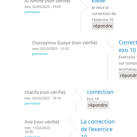
Élève
Al Amine (non vérifié)
dim, 02/05/2023 - 15:05
Je veux la
permalien
correction de
l'exercice 10
répondre
Correc
Ousseynou Gueye (non vérifié)
sam, 02/25/2023 - 13:32
exo 10
permalien
Exercices 
sur comp
aromatiq
répond
correction
charifa (non vérifié)
mer, 02/22/2023 - 18:16
Exo 10
permalien
répondre
La correction
Ane (non vérifié)
mer, 11/22/2023 -
de l'exercice
18:39
10
permalien