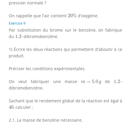
pression normale ?
20
%
On rappelle que l'air contient
20
%
d'oxygène.
Exercice 9
Par substitution du brome sur le benzène, on fabrique
1.2
–
du
1.2
–
dibromobenzène.
1) Écrire les deux réactions qui permettent d'aboutir à ce
produit.
Préciser les conditions expérimentales.
m
=
5.0
g
1.2
–
On veut fabriquer une masse
=
5.0
de
1.2
–
m
g
dibromobenzène.
Sachant que le rendement global de la réaction est égal à
40
40
, calculer :
2.1. La masse de benzène nécessaire.