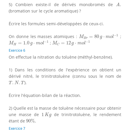
A
.
5) Combien existe-il de dérivés monobromés de
.
A
(bromation sur le cycle aromatique) ?
Écrire les formules semi-développées de ceux-ci.
M
B
r
=
80
g
⋅
m
o
l
−
1
−
1
On donne les masses atomiques :
=
80
⋅
;
M
g
m
o
l
B
r
M
H
=
1.0
g
⋅
m
o
l
−
1
M
C
=
12
g
⋅
m
o
l
−
1
−
1
−
1
=
1.0
⋅
;
=
12
⋅
M
g
m
o
l
M
g
m
o
l
H
C
Exercice 6
On effectue la nitration du toluène (méthyl-benzène).
1) Dans les conditions de l'expérience on obtient un
dérivé nitré, le trinitrotoluène (connu sous le nom de
T
.
N
.
T
.
.
).
T
N
T
Écrire l'équation-bilan de la réaction.
2) Quelle est la masse de toluène nécessaire pour obtenir
1
K
g
une masse de
1
de trinitrotoluène, le rendement
K
g
90
%
.
étant de
90
%
.
Exercice 7