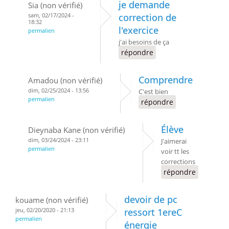
je demande
Sia (non vérifié)
sam, 02/17/2024 -
correction de
18:32
l'exercice
permalien
j'ai besoins de ça
répondre
Comprendre
Amadou (non vérifié)
dim, 02/25/2024 - 13:56
C'est bien
permalien
répondre
Élève
Dieynaba Kane (non vérifié)
dim, 03/24/2024 - 23:11
J'aimerai
permalien
voir tt les
corrections
répondre
devoir de pc
kouame (non vérifié)
jeu, 02/20/2020 - 21:13
ressort 1ereC
permalien
énergie