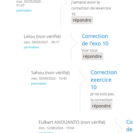
mar, 02/25/2020 -
j'aimerai avoir la
01:47
correction de lexercice
permalien
10
répondre
Correction
Lelou (non vérifié)
sam, 04/03/2021 - 09:17
de l'exo 10
permalien
Voir tous
répondre
Correction
Sahou (non vérifié)
mer, 03/09/2022 - 10:40
exercice
permalien
10
Je ne vois pas
la correction
répondre
Co
Fulbert AHOUANTO (non vérifié)
dim, 12/08/2024 - 19:04
de
permalien