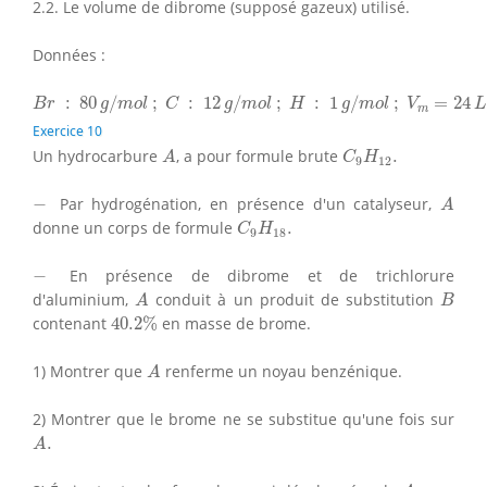
2.2. Le volume de dibrome (supposé gazeux) utilisé.
Données :
B
r
:
80
g
/
m
o
l
;
C
:
12
g
/
m
o
l
;
H
:
1
g
/
m
o
l
;
V
m
=
24
L
/
m
o
l
:
80
/
;
:
12
/
;
:
1
/
;
=
24
B
r
g
m
o
l
C
g
m
o
l
H
g
m
o
l
V
L
m
Exercice 10
A
C
9
H
12
.
Un hydrocarbure
, a pour formule brute
.
A
C
H
9
12
A
−
−
Par hydrogénation, en présence d'un catalyseur,
A
C
9
H
18
.
donne un corps de formule
.
C
H
9
18
−
−
En présence de dibrome et de trichlorure
A
B
d'aluminium,
conduit à un produit de substitution
A
B
40.2
%
contenant
40.2
%
en masse de brome.
A
1) Montrer que
renferme un noyau benzénique.
A
2) Montrer que le brome ne se substitue qu'une fois sur
A
.
.
A
A
.