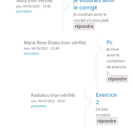
je voudrais avoir
laura (non vérifié)
jeu, 04/30/2020 - 10:48
le corrigé
permalien
je voudrais avoir le
corrigé s'il vous plait
répondre
Pc
Marie Rose Diatta (non vérifié)
mer, 06/16/2021 - 22:48
Je veux
permalien
avoir le
correction
de exercice
2
répondre
Exercice
Kadiatou (non vérifié)
lun, 06/27/2022 - 00:01
2
permalien
J'ai pas
compris
répondre