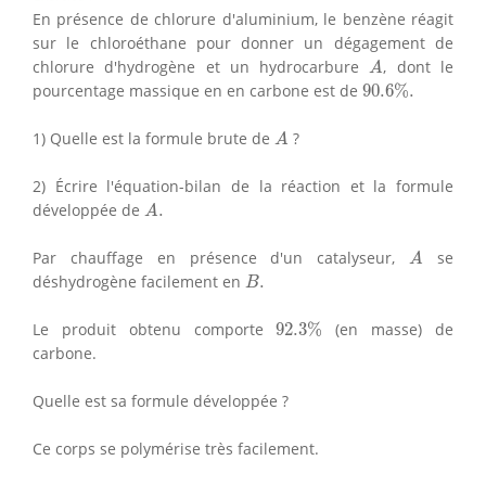
En présence de chlorure d'aluminium, le benzène réagit
sur le chloroéthane pour donner un dégagement de
A
chlorure d'hydrogène et un hydrocarbure
, dont le
A
90.6
%
.
pourcentage massique en en carbone est de
90.6
%
.
A
1) Quelle est la formule brute de
?
A
2) Écrire l'équation-bilan de la réaction et la formule
A
.
développée de
.
A
A
Par chauffage en présence d'un catalyseur,
se
A
B
.
déshydrogène facilement en
.
B
92.3
%
Le produit obtenu comporte
92.3
%
(en masse) de
carbone.
Quelle est sa formule développée ?
Ce corps se polymérise très facilement.