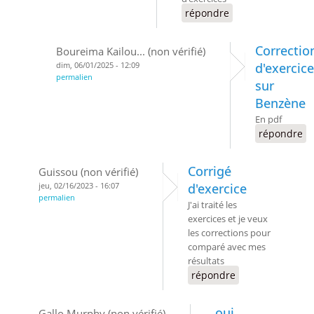
répondre
Correctio
Boureima Kailou... (non vérifié)
dim, 06/01/2025 - 12:09
d'exercic
permalien
sur
Benzène
En pdf
répondre
Corrigé
Guissou (non vérifié)
jeu, 02/16/2023 - 16:07
d'exercice
permalien
J'ai traité les
exercices et je veux
les corrections pour
comparé avec mes
résultats
répondre
oui
Gallo Murphy (non vérifié)