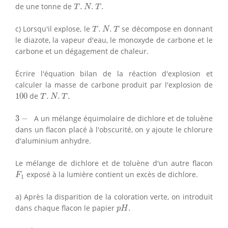
T
.
N
.
T
.
de une tonne de
.
.
.
T
N
T
T
.
N
.
T
c) Lorsqu'il explose, le
.
.
se décompose en donnant
T
N
T
le diazote, la vapeur d'eau, le monoxyde de carbone et le
carbone et un dégagement de chaleur.
Écrire l'équation bilan de la réaction d'explosion et
calculer la masse de carbone produit par l'explosion de
T
.
N
.
T
.
100
100
de
.
.
.
T
N
T
3
−
3
−
A un mélange équimolaire de dichlore et de toluène
dans un flacon placé à l'obscurité, on y ajoute le chlorure
d'aluminium anhydre.
Le mélange de dichlore et de toluène d'un autre flacon
F
1
exposé à la lumière contient un excès de dichlore.
F
1
a) Après la disparition de la coloration verte, on introduit
p
H
.
dans chaque flacon le papier
.
p
H