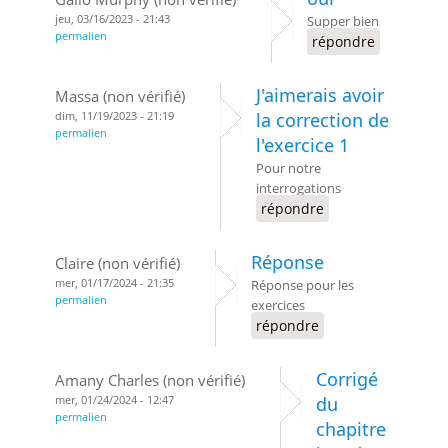
jeu, 03/16/2023 - 21:43
Supper bien
permalien
répondre
J'aimerais avoir
Massa (non vérifié)
dim, 11/19/2023 - 21:19
la correction de
permalien
l'exercice 1
Pour notre
interrogations
répondre
Réponse
Claire (non vérifié)
mer, 01/17/2024 - 21:35
Réponse pour les
permalien
exercices
répondre
Corrigé
Amany Charles (non vérifié)
mer, 01/24/2024 - 12:47
du
permalien
chapitre