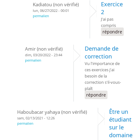
Exercice
Kadiatou (non vérifié)
lun, 06/27/2022 - 00:01
2
permalien
J'ai pas
compris
répondre
Demande de
Amir (non vérifié)
dim, 03/20/2022 - 23:44
correction
permalien
Vu l'importance de
ces exercices j'ai
besoin de la
correction s'il-vous-
plaît
répondre
Être un
Haboubacar yahaya (non vérifié)
sam, 02/13/2021 - 12:26
étudiant
permalien
sur le
domaine