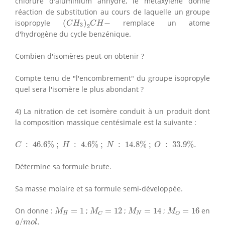
chlorure d'aluminium anhydre, le metaxylène donne
réaction de substitution au cours de laquelle un groupe
(
C
H
3
)
2
C
H
−
isopropyle
(
)
−
remplace un atome
C
H
C
H
3
2
d'hydrogène du cycle benzénique.
Combien d'isomères peut-on obtenir ?
Compte tenu de "l'encombrement" du groupe isopropyle
quel sera l'isomère le plus abondant ?
4) La nitration de cet isomère conduit à un produit dont
la composition massique centésimale est la suivante :
C
:
46.6
%
;
H
:
4.6
%
;
N
:
14.8
%
;
O
:
33.9
%
.
:
46.6
%
;
:
4.6
%
;
:
14.8
%
;
:
33.9
%
.
C
H
N
O
Détermine sa formule brute.
Sa masse molaire et sa formule semi-développée.
M
H
=
1
M
C
=
12
M
N
=
14
M
O
=
16
On donne :
=
1
;
=
12
;
=
14
;
=
16
en
M
M
M
M
H
N
C
O
g
/
m
o
l
.
/
.
g
m
o
l