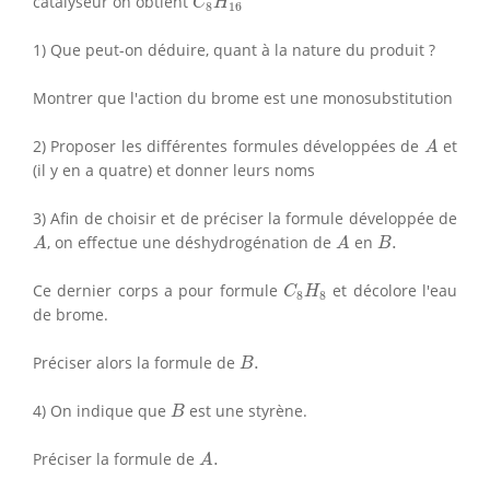
catalyseur on obtient
C
H
8
16
1) Que peut-on déduire, quant à la nature du produit ?
Montrer que l'action du brome est une monosubstitution
A
2) Proposer les différentes formules développées de
et
A
(il y en a quatre) et donner leurs noms
3) Afin de choisir et de préciser la formule développée de
A
A
B
.
, on effectue une déshydrogénation de
en
.
A
A
B
C
8
H
8
Ce dernier corps a pour formule
et décolore l'eau
C
H
8
8
de brome.
B
.
Préciser alors la formule de
.
B
B
4) On indique que
est une styrène.
B
A
.
Préciser la formule de
.
A