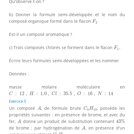
Qu'observe-t-on ?
b) Donner la formule semi-développée et le nom du
F
2
composé organique formé dans le flacon
F
2
Est-il un composé aromatique ?
F
1
.
c) Trois composés chlorés se forment dans le flacon
.
F
1
Écrire leurs formules semi-développées et les nommer
Données :
masse molaire moléculaire en
C
:
12
,
H
:
1.0
,
C
l
:
35.5
,
O
:
16
,
N
:
14
:
12
,
:
1.0
,
:
35.5
,
:
16
,
:
14
C
H
C
l
O
N
Exercice 5
A
C
8
H
10
Un composé
, de formule brute
, possède les
A
C
H
8
10
propriétés suivantes : en présence de brome, et avec du
43
%
A
fer,
donne un produit de substitution contenant
43
%
A
A
de brome ; par hydrogénation de
, en présence d'un
A
C
8
H
16