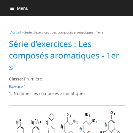
Menu
Vous êtes ici
Accueil
» Série d'exercices : Les composés aromatiques - 1er s
Série d'exercices : Les
composés aromatiques - 1er
s
Classe:
Première
Exercice 1
1. Nommer les composés aromatiques