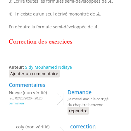
3) Écrire toutes les formules semi-développées de
.
A
A
.
4) Il n'existe qu'un seul dérivé mononitré de
.
A
A
.
En déduire la formule semi-développée de
.
A
Correction des exercices
Auteur:
Sidy Mouhamed Ndiaye
Ajouter un commentaire
Commentaires
Demande
Ndeye (non vérifié)
jeu, 02/20/2020 - 20:20
J'aimerai avoir le corrigé
permalien
du chapitre benzene
répondre
correction
coly (non vérifié)