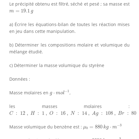
Le précipité obtenu est filtré, séché et pesé ; sa masse est
m
=
19.1
g
=
19.1
m
g
a) Écrire les équations-bilan de toutes les réaction mises
en jeu dans cette manipulation.
b) Déterminer les compositions molaire et volumique du
mélange étudié.
c) Déterminer la masse volumique du styrène
Données :
g
⋅
m
o
l
−
1
−
1
Masse molaires en
⋅
,
g
m
o
l
les masses molaires :
C
:
12
,
H
:
1
,
O
:
16
,
N
:
14
,
A
g
:
108
,
B
r
:
80
:
12
,
:
1
,
:
16
,
:
14
,
:
108
,
:
80
C
H
O
N
A
g
B
r
μ
b
=
880
k
g
⋅
m
−
3
−
3
Masse volumique du benzène est :
=
880
⋅
μ
k
g
m
b
μ
B
r
2
=
3250
k
g
⋅
m
−
3
−
3