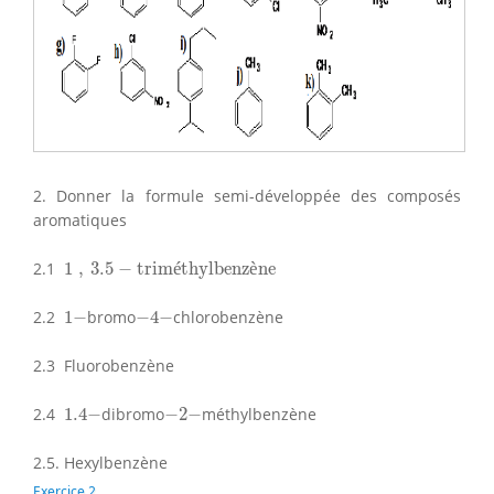
2. Donner la formule semi-développée des composés
aromatiques
1
,
3.5
−
triméthylbenzène
2.1
1
,
3.5
−
trim
é
thylbenz
è
ne
−
4
−
1
−
2.2
1
−
bromo
−
4
−
chlorobenzène
2.3 Fluorobenzène
1.4
−
−
2
−
2.4
1.4
−
dibromo
−
2
−
méthylbenzène
2.5. Hexylbenzène
Exercice 2