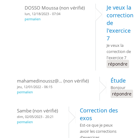
Je veux la
DOSSO Moussa (non vérifié)
lun, 12/18/2023 - 07:04
correction
permalien
de
l'exercice
7
Je veux la
correction de
l'exercice 7
répondre
Étude
mahamedinoussz@... (non vérifié)
jeu, 12/01/2022 - 06:15
Bonjour
permalien
répondre
Correction des
Sambe (non vérifié)
dim, 02/05/2023 - 20:21
exos
permalien
Est-ce que je peux
avoir les corrections
d’exercices