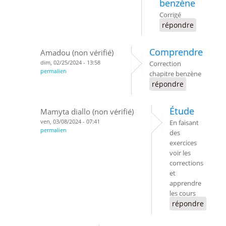
benzène
Corrigé
répondre
Comprendre
Amadou (non vérifié)
dim, 02/25/2024 - 13:58
Correction
permalien
chapitre benzène
répondre
Étude
Mamyta diallo (non vérifié)
ven, 03/08/2024 - 07:41
En faisant
permalien
des
exercices
voir les
corrections
et
apprendre
les cours
répondre