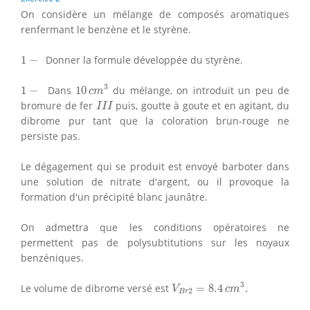
On considère un mélange de composés aromatiques
renfermant le benzène et le styrène.
1
−
1
−
Donner la formule développée du styrène.
10
c
m
3
1
−
3
1
−
Dans
10
du mélange, on introduit un peu de
c
m
I
I
I
bromure de fer
puis, goutte à goute et en agitant, du
I
I
I
dibrome pur tant que la coloration brun-rouge ne
persiste pas.
Le dégagement qui se produit est envoyé barboter dans
une solution de nitrate d'argent, ou il provoque la
formation d'un précipité blanc jaunâtre.
On admettra que les conditions opératoires ne
permettent pas de polysubtitutions sur les noyaux
benzéniques.
V
B
r
2
=
8.4
c
m
3
.
3
Le volume de dibrome versé est
=
8.4
.
V
c
m
2
B
r