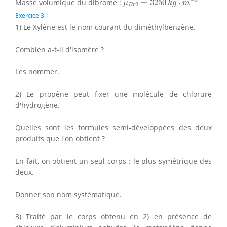
Masse volumique du dibrome :
=
3250
⋅
μ
k
g
m
2
B
r
Exercice 3
1) Le Xylène est le nom courant du diméthylbenzène.
Combien a-t-il d'isomère ?
Les nommer.
2) Le propène peut fixer une molécule de chlorure
d'hydrogène.
Quelles sont les formules semi-développées des deux
produits que l'on obtient ?
En fait, on obtient un seul corps : le plus symétrique des
deux.
Donner son nom systématique.
3) Traité par le corps obtenu en 2) en présence de