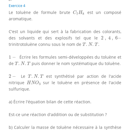
Exercice 4
C
7
H
8
Le toluène de formule brute
est un composé
C
H
7
8
aromatique.
C'est un liquide qui sert à la fabrication des colorants,
2
,
4
,
6
−
des solvants et des explosifs tel que le
2
,
4
,
6
−
T
.
N
.
T
.
trinitrotoluène connu sous le nom de
.
.
.
T
N
T
1
−
1
−
Écrire les formules semi-développées du toluène et
T
.
N
.
T
de
.
.
puis donner le nom systématique du toluène.
T
N
T
T
.
N
.
T
2
−
2
−
Le
.
.
est synthétisé par action de l'acide
T
N
T
H
N
O
3
nitrique
sur le toluène en présence de l'acide
H
N
O
3
sulfurique.
a) Écrire l'équation bilan de cette réaction.
Est-ce une réaction d'addition ou de substitution ?
b) Calculer la masse de toluène nécessaire à la synthèse