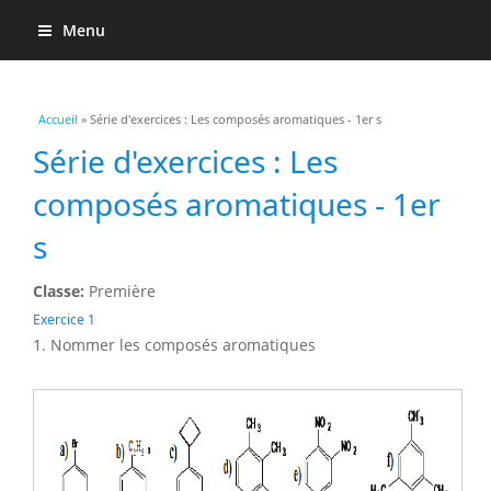
Menu
Vous êtes ici
Accueil
» Série d'exercices : Les composés aromatiques - 1er s
Série d'exercices : Les
composés aromatiques - 1er
s
Classe:
Première
Exercice 1
1. Nommer les composés aromatiques