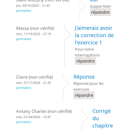
jeu, 03/16/2023 - 21:43
Supper bien
permalien
répondre
J'aimerais avoir
Massa (non vérifié)
dim, 11/19/2023 - 21:19
la correction de
permalien
l'exercice 1
Pour notre
interrogations
répondre
Réponse
Claire (non vérifié)
mer, 01/17/2024 - 21:35
Réponse pour les
permalien
exercices
répondre
Corrigé
Amany Charles (non vérifié)
mer, 01/24/2024 - 12:47
du
permalien
chapitre