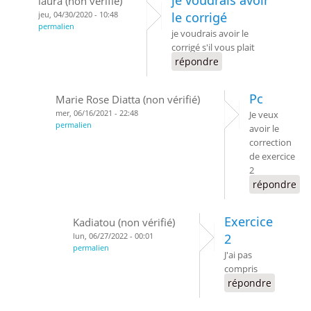
je voudrais avoir
laura (non vérifié)
jeu, 04/30/2020 - 10:48
le corrigé
permalien
je voudrais avoir le
corrigé s'il vous plait
répondre
Pc
Marie Rose Diatta (non vérifié)
mer, 06/16/2021 - 22:48
Je veux
permalien
avoir le
correction
de exercice
2
répondre
Exercice
Kadiatou (non vérifié)
lun, 06/27/2022 - 00:01
2
permalien
J'ai pas
compris
répondre