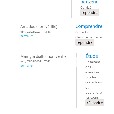
benzène
Corrigé
répondre
Comprendre
Amadou (non vérifié)
dim, 02/25/2024 - 13:58
Correction
permalien
chapitre benzène
répondre
Étude
Mamyta diallo (non vérifié)
ven, 03/08/2024 - 07:41
En faisant
permalien
des
exercices
voir les
corrections
et
apprendre
les cours
répondre