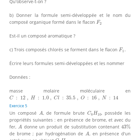
Qu'observe-t-on ?
b) Donner la formule semi-développée et le nom du
F
2
composé organique formé dans le flacon
F
2
Est-il un composé aromatique ?
F
1
.
c) Trois composés chlorés se forment dans le flacon
.
F
1
Écrire leurs formules semi-développées et les nommer
Données :
masse molaire moléculaire en
C
:
12
,
H
:
1.0
,
C
l
:
35.5
,
O
:
16
,
N
:
14
:
12
,
:
1.0
,
:
35.5
,
:
16
,
:
14
C
H
C
l
O
N
Exercice 5
A
C
8
H
10
Un composé
, de formule brute
, possède les
A
C
H
8
10
propriétés suivantes : en présence de brome, et avec du
43
%
A
fer,
donne un produit de substitution contenant
43
%
A
A
de brome ; par hydrogénation de
, en présence d'un
A
C
8
H
16