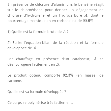
En présence de chlorure d'aluminium, le benzène réagit
sur le chloroéthane pour donner un dégagement de
A
chlorure d'hydrogène et un hydrocarbure
, dont le
A
90.6
%
.
pourcentage massique en en carbone est de
90.6
%
.
A
1) Quelle est la formule brute de
?
A
2) Écrire l'équation-bilan de la réaction et la formule
A
.
développée de
.
A
A
Par chauffage en présence d'un catalyseur,
se
A
B
.
déshydrogène facilement en
.
B
92.3
%
Le produit obtenu comporte
92.3
%
(en masse) de
carbone.
Quelle est sa formule développée ?
Ce corps se polymérise très facilement.