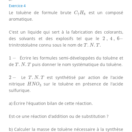
Exercice 4
C
7
H
8
Le toluène de formule brute
est un composé
C
H
7
8
aromatique.
C'est un liquide qui sert à la fabrication des colorants,
2
,
4
,
6
−
des solvants et des explosifs tel que le
2
,
4
,
6
−
T
.
N
.
T
.
trinitrotoluène connu sous le nom de
.
.
.
T
N
T
1
−
1
−
Écrire les formules semi-développées du toluène et
T
.
N
.
T
de
.
.
puis donner le nom systématique du toluène.
T
N
T
T
.
N
.
T
2
−
2
−
Le
.
.
est synthétisé par action de l'acide
T
N
T
H
N
O
3
nitrique
sur le toluène en présence de l'acide
H
N
O
3
sulfurique.
a) Écrire l'équation bilan de cette réaction.
Est-ce une réaction d'addition ou de substitution ?
b) Calculer la masse de toluène nécessaire à la synthèse