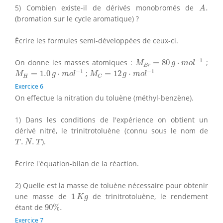
A
.
5) Combien existe-il de dérivés monobromés de
.
A
(bromation sur le cycle aromatique) ?
Écrire les formules semi-développées de ceux-ci.
M
B
r
=
80
g
⋅
m
o
l
−
1
−
1
On donne les masses atomiques :
=
80
⋅
;
M
g
m
o
l
B
r
M
H
=
1.0
g
⋅
m
o
l
−
1
M
C
=
12
g
⋅
m
o
l
−
1
−
1
−
1
=
1.0
⋅
;
=
12
⋅
M
g
m
o
l
M
g
m
o
l
H
C
Exercice 6
On effectue la nitration du toluène (méthyl-benzène).
1) Dans les conditions de l'expérience on obtient un
dérivé nitré, le trinitrotoluène (connu sous le nom de
T
.
N
.
T
.
.
).
T
N
T
Écrire l'équation-bilan de la réaction.
2) Quelle est la masse de toluène nécessaire pour obtenir
1
K
g
une masse de
1
de trinitrotoluène, le rendement
K
g
90
%
.
étant de
90
%
.
Exercice 7