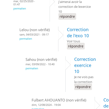
mar, 02/25/2020 -
j'aimerai avoir la
01:47
correction de lexercice
permalien
10
répondre
Correction
Lelou (non vérifié)
sam, 04/03/2021 - 09:17
de l'exo 10
permalien
Voir tous
répondre
Correction
Sahou (non vérifié)
mer, 03/09/2022 - 10:40
exercice
permalien
10
Je ne vois pas
la correction
répondre
Co
Fulbert AHOUANTO (non vérifié)
dim, 12/08/2024 - 19:04
de
permalien