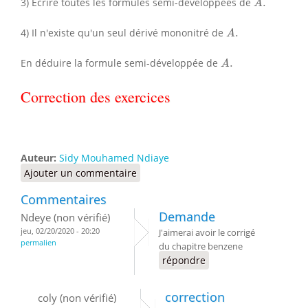
3) Écrire toutes les formules semi-développées de
.
A
A
.
4) Il n'existe qu'un seul dérivé mononitré de
.
A
A
.
En déduire la formule semi-développée de
.
A
Correction des exercices
Auteur:
Sidy Mouhamed Ndiaye
Ajouter un commentaire
Commentaires
Demande
Ndeye (non vérifié)
jeu, 02/20/2020 - 20:20
J'aimerai avoir le corrigé
permalien
du chapitre benzene
répondre
correction
coly (non vérifié)