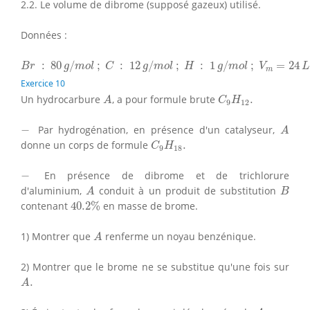
2.2. Le volume de dibrome (supposé gazeux) utilisé.
Données :
B
r
:
80
g
/
m
o
l
;
C
:
12
g
/
m
o
l
;
H
:
1
g
/
m
o
l
;
V
m
=
24
L
/
m
o
l
:
80
/
;
:
12
/
;
:
1
/
;
=
24
B
r
g
m
o
l
C
g
m
o
l
H
g
m
o
l
V
L
m
Exercice 10
A
C
9
H
12
.
Un hydrocarbure
, a pour formule brute
.
A
C
H
9
12
A
−
−
Par hydrogénation, en présence d'un catalyseur,
A
C
9
H
18
.
donne un corps de formule
.
C
H
9
18
−
−
En présence de dibrome et de trichlorure
A
B
d'aluminium,
conduit à un produit de substitution
A
B
40.2
%
contenant
40.2
%
en masse de brome.
A
1) Montrer que
renferme un noyau benzénique.
A
2) Montrer que le brome ne se substitue qu'une fois sur
A
.
.
A
A
.