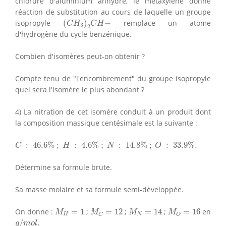
chlorure d'aluminium anhydre, le metaxylène donne
réaction de substitution au cours de laquelle un groupe
(
C
H
3
)
2
C
H
−
isopropyle
(
)
−
remplace un atome
C
H
C
H
3
2
d'hydrogène du cycle benzénique.
Combien d'isomères peut-on obtenir ?
Compte tenu de "l'encombrement" du groupe isopropyle
quel sera l'isomère le plus abondant ?
4) La nitration de cet isomère conduit à un produit dont
la composition massique centésimale est la suivante :
C
:
46.6
%
;
H
:
4.6
%
;
N
:
14.8
%
;
O
:
33.9
%
.
:
46.6
%
;
:
4.6
%
;
:
14.8
%
;
:
33.9
%
.
C
H
N
O
Détermine sa formule brute.
Sa masse molaire et sa formule semi-développée.
M
H
=
1
M
C
=
12
M
N
=
14
M
O
=
16
On donne :
=
1
;
=
12
;
=
14
;
=
16
en
M
M
M
M
H
N
C
O
g
/
m
o
l
.
/
.
g
m
o
l