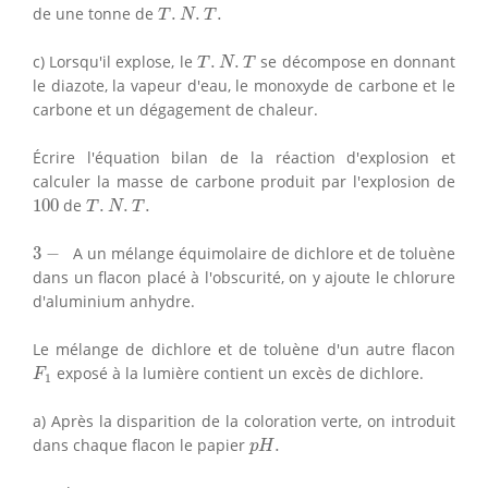
T
.
N
.
T
.
de une tonne de
.
.
.
T
N
T
T
.
N
.
T
c) Lorsqu'il explose, le
.
.
se décompose en donnant
T
N
T
le diazote, la vapeur d'eau, le monoxyde de carbone et le
carbone et un dégagement de chaleur.
Écrire l'équation bilan de la réaction d'explosion et
calculer la masse de carbone produit par l'explosion de
T
.
N
.
T
.
100
100
de
.
.
.
T
N
T
3
−
3
−
A un mélange équimolaire de dichlore et de toluène
dans un flacon placé à l'obscurité, on y ajoute le chlorure
d'aluminium anhydre.
Le mélange de dichlore et de toluène d'un autre flacon
F
1
exposé à la lumière contient un excès de dichlore.
F
1
a) Après la disparition de la coloration verte, on introduit
p
H
.
dans chaque flacon le papier
.
p
H