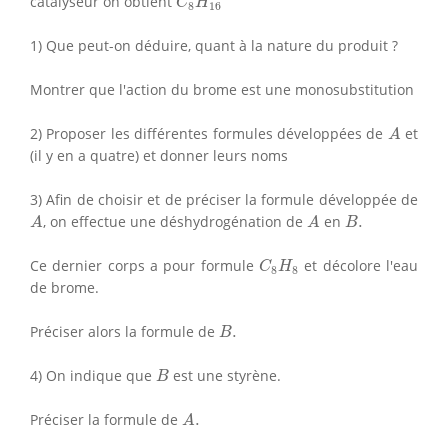
catalyseur on obtient
C
H
8
16
1) Que peut-on déduire, quant à la nature du produit ?
Montrer que l'action du brome est une monosubstitution
A
2) Proposer les différentes formules développées de
et
A
(il y en a quatre) et donner leurs noms
3) Afin de choisir et de préciser la formule développée de
A
A
B
.
, on effectue une déshydrogénation de
en
.
A
A
B
C
8
H
8
Ce dernier corps a pour formule
et décolore l'eau
C
H
8
8
de brome.
B
.
Préciser alors la formule de
.
B
B
4) On indique que
est une styrène.
B
A
.
Préciser la formule de
.
A