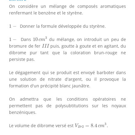
On considère un mélange de composés aromatiques
renfermant le benzène et le styrène.
1
−
1
−
Donner la formule développée du styrène.
10
c
m
3
1
−
3
1
−
Dans
10
du mélange, on introduit un peu de
c
m
I
I
I
bromure de fer
puis, goutte à goute et en agitant, du
I
I
I
dibrome pur tant que la coloration brun-rouge ne
persiste pas.
Le dégagement qui se produit est envoyé barboter dans
une solution de nitrate d'argent, ou il provoque la
formation d'un précipité blanc jaunâtre.
On admettra que les conditions opératoires ne
permettent pas de polysubtitutions sur les noyaux
benzéniques.
V
B
r
2
=
8.4
c
m
3
.
3
Le volume de dibrome versé est
=
8.4
.
V
c
m
2
B
r