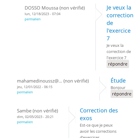
Je veux la
DOSSO Moussa (non vérifié)
lun, 12/18/2023 - 07:04
correction
permalien
de
l'exercice
7
Je veux la
correction de
l'exercice 7
répondre
Étude
mahamedinoussz@... (non vérifié)
jeu, 12/01/2022 - 06:15
Bonjour
permalien
répondre
Correction des
Sambe (non vérifié)
dim, 02/05/2023 - 20:21
exos
permalien
Est-ce que je peux
avoir les corrections
d’exercices