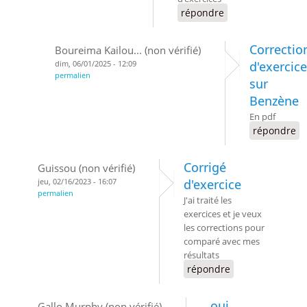
répondre
Correctio
Boureima Kailou... (non vérifié)
dim, 06/01/2025 - 12:09
d'exercic
permalien
sur
Benzène
En pdf
répondre
Corrigé
Guissou (non vérifié)
jeu, 02/16/2023 - 16:07
d'exercice
permalien
J'ai traité les
exercices et je veux
les corrections pour
comparé avec mes
résultats
répondre
oui
Gallo Murphy (non vérifié)