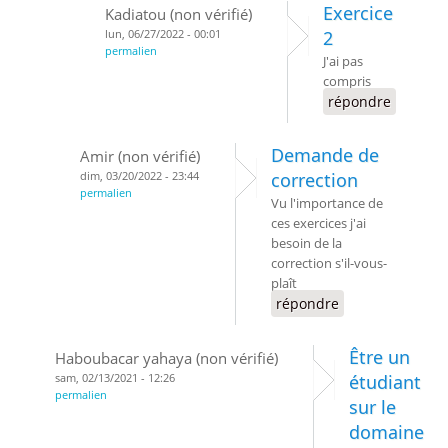
Exercice
Kadiatou (non vérifié)
lun, 06/27/2022 - 00:01
2
permalien
J'ai pas
compris
répondre
Demande de
Amir (non vérifié)
dim, 03/20/2022 - 23:44
correction
permalien
Vu l'importance de
ces exercices j'ai
besoin de la
correction s'il-vous-
plaît
répondre
Être un
Haboubacar yahaya (non vérifié)
sam, 02/13/2021 - 12:26
étudiant
permalien
sur le
domaine