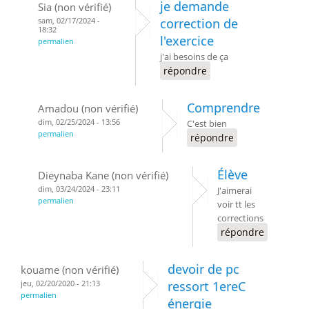
je demande
Sia (non vérifié)
sam, 02/17/2024 -
correction de
18:32
l'exercice
permalien
j'ai besoins de ça
répondre
Comprendre
Amadou (non vérifié)
dim, 02/25/2024 - 13:56
C'est bien
permalien
répondre
Élève
Dieynaba Kane (non vérifié)
dim, 03/24/2024 - 23:11
J'aimerai
permalien
voir tt les
corrections
répondre
devoir de pc
kouame (non vérifié)
jeu, 02/20/2020 - 21:13
ressort 1ereC
permalien
énergie