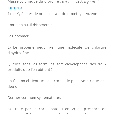
Masse volumique du dibrome :
=
3250
⋅
μ
k
g
m
2
B
r
Exercice 3
1) Le Xylène est le nom courant du diméthylbenzène.
Combien a-t-il d'isomère ?
Les nommer.
2) Le propène peut fixer une molécule de chlorure
d'hydrogène.
Quelles sont les formules semi-développées des deux
produits que l'on obtient ?
En fait, on obtient un seul corps : le plus symétrique des
deux.
Donner son nom systématique.
3) Traité par le corps obtenu en 2) en présence de