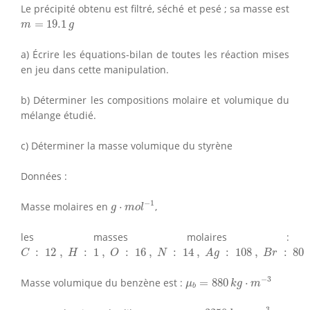
Le précipité obtenu est filtré, séché et pesé ; sa masse est
m
=
19.1
g
=
19.1
m
g
a) Écrire les équations-bilan de toutes les réaction mises
en jeu dans cette manipulation.
b) Déterminer les compositions molaire et volumique du
mélange étudié.
c) Déterminer la masse volumique du styrène
Données :
g
⋅
m
o
l
−
1
−
1
Masse molaires en
⋅
,
g
m
o
l
les masses molaires :
C
:
12
,
H
:
1
,
O
:
16
,
N
:
14
,
A
g
:
108
,
B
r
:
80
:
12
,
:
1
,
:
16
,
:
14
,
:
108
,
:
80
C
H
O
N
A
g
B
r
μ
b
=
880
k
g
⋅
m
−
3
−
3
Masse volumique du benzène est :
=
880
⋅
μ
k
g
m
b
μ
B
r
2
=
3250
k
g
⋅
m
−
3
−
3