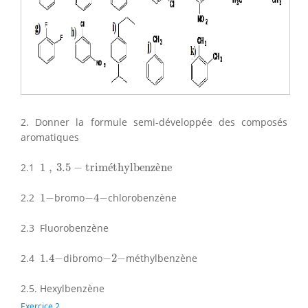
2. Donner la formule semi-développée des composés
aromatiques
1
,
3.5
−
triméthylbenzène
2.1
1
,
3.5
−
trim
é
thylbenz
è
ne
−
4
−
1
−
2.2
1
−
bromo
−
4
−
chlorobenzène
2.3 Fluorobenzène
1.4
−
−
2
−
2.4
1.4
−
dibromo
−
2
−
méthylbenzène
2.5. Hexylbenzène
Exercice 2