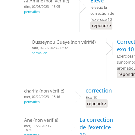
Élève
Al Amine (non vérifié)
dim, 02/05/2023 - 15:05
Je veux la
permalien
correction de
l'exercice 10
répondre
Correc
Ousseynou Gueye (non vérifié)
sam, 02/25/2023 - 13:32
exo 10
permalien
Exercices 
sur comp
aromatiq
répond
correction
charifa (non vérifié)
mer, 02/22/2023 - 18:16
Exo 10
permalien
répondre
La correction
Ane (non vérifié)
mer, 11/22/2023 -
de l'exercice
18:39
10
permalien