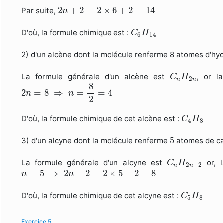
2
n
+
2
=
2
×
6
+
2
=
14
2
+
2
=
2
×
6
+
2
=
14
Par suite,
n
C
6
H
14
D'où, la formule chimique est :
C
H
6
14
2) d'un alcène dont la molécule renferme 8 atomes d'hy
C
n
H
2
n
La formule générale d'un alcène est
, or l
C
H
2
n
n
2
n
=
8
⇒
n
=
8
2
=
4
8
2
=
8
⇒
=
=
4
n
n
2
C
4
H
8
D'où, la formule chimique de cet alcène est :
C
H
4
8
5
5
3) d'un alcyne dont la molécule renferme
atomes de c
C
n
H
2
n
−
2
La formule générale d'un alcyne est
or, 
C
H
2
−
2
n
n
n
=
5
⇒
2
n
−
2
=
2
×
5
−
2
=
8
=
5
⇒
2
−
2
=
2
×
5
−
2
=
8
n
n
C
5
H
8
D'où, la formule chimique de cet alcyne est :
C
H
5
8
Exercice 5