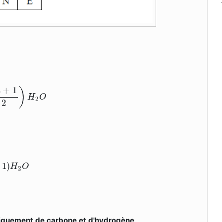
2
O
+
1
)
n
H
O
2
2
O
1
)
H
O
2
iquement de carbone et d'hydrogène
.