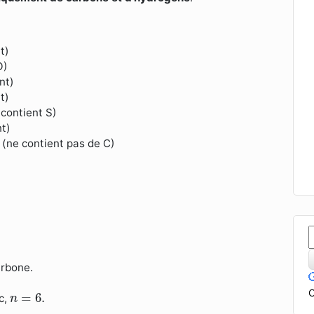
t)
O)
nt)
t)
contient S)
t)
 (ne contient pas de C)
arbone.
n
=
6.
C
=
6.
c,
n