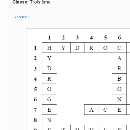
Formulaire de recherche
Classe:
Troisième
Exercice 1