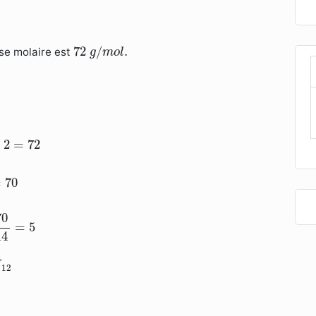
72
g
/
m
o
l
.
72
/
.
se molaire est
g
m
o
l
⇒
14
n
=
70
⇒
n
=
70
14
=
5
+
2
=
72
=
70
70
=
5
14
H
12
H
12