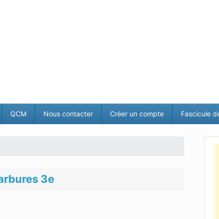
QCM
Nous contacter
Créer un compte
Fascicule d
carbures 3e