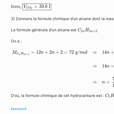
V
C
O
2
=
33.6
l
=
33.6
Donc,
V
l
C
O
2
3) Donnons la formule chimique d'un alcane dont la mas
C
2
n
H
2
n
+
2
La formule générale d'un alcane est
C
H
2
2
+
2
n
n
On a :
M
C
n
H
2
n
+
2
=
12
n
+
2
n
+
2
=
72
g
/
m
o
l
⇒
14
n
+
2
=
72
=
12
+
2
+
2
=
72
/
⇒
14
M
n
n
g
m
o
l
n
C
H
2
+
2
n
n
⇒
14
n
⇒
=
n
C
5
D'où, la formule chimique de cet hydrocarbure est :
C
5
Exercice 6