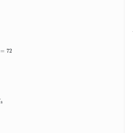
12
⇒
x
=
6
=
72
H
8
H
8