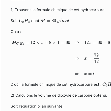
1) Trouvons la formule chimique de cet hydrocarbure
M
=
80
g
/
m
o
l
C
x
H
8
=
80
/
Soit
dont
C
H
M
g
m
o
l
8
x
On a :
M
C
x
H
8
=
12
×
x
+
8
×
1
=
80
⇒
12
x
=
80
−
8
=
72
⇒
x
=
72
=
12
×
+
8
×
1
=
80
⇒
12
=
80
−
8
M
x
x
C
H
8
x
72
⇒
=
x
12
⇒
=
6
x
C
6
D'où, la formule chimique de cet hydrocarbure est :
C
6
2) Calculons le volume de dioxyde de carbone obtenu.
Soit l'équation bilan suivante :