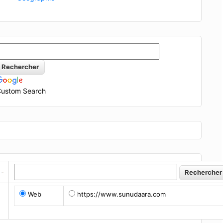
n
C
O
2
=
V
C
O
2
V
M
C
O
2
(
C
N
T
P
)
⇒
6
×
m
C
6
H
8
M
C
6
H
8
=
ustom Search
Web
https://www.sunudaara.com