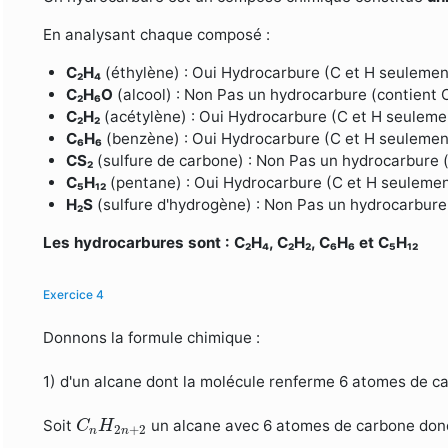
En analysant chaque composé :
C₂H₄
(éthylène) : Oui Hydrocarbure (C et H seulemen
C₂H₆O
(alcool) : Non Pas un hydrocarbure (contient 
C₂H₂
(acétylène) : Oui Hydrocarbure (C et H seuleme
C₆H₆
(benzène) : Oui Hydrocarbure (C et H seulemen
CS₂
(sulfure de carbone) : Non Pas un hydrocarbure (
C₅H₁₂
(pentane) : Oui Hydrocarbure (C et H seulemen
H₂S
(sulfure d'hydrogène) : Non Pas un hydrocarbure
Les hydrocarbures sont : C₂H₄, C₂H₂, C₆H₆ et C₅H₁₂
Exercice 4
Donnons la formule chimique :
1) d'un alcane dont la molécule renferme 6 atomes de c
C
n
H
2
n
+
2
Soit
un alcane avec 6 atomes de carbone don
C
H
2
+
2
n
n