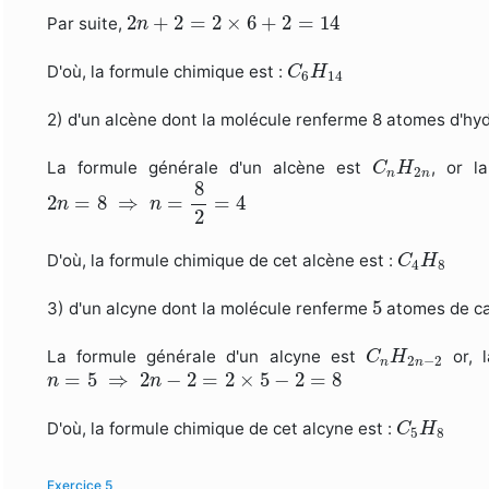
2
n
+
2
=
2
×
6
+
2
=
14
2
+
2
=
2
×
6
+
2
=
14
Par suite,
n
C
6
H
14
D'où, la formule chimique est :
C
H
6
14
2) d'un alcène dont la molécule renferme 8 atomes d'hy
C
n
H
2
n
La formule générale d'un alcène est
, or l
C
H
2
n
n
2
n
=
8
⇒
n
=
8
2
=
4
8
2
=
8
⇒
=
=
4
n
n
2
C
4
H
8
D'où, la formule chimique de cet alcène est :
C
H
4
8
5
5
3) d'un alcyne dont la molécule renferme
atomes de c
C
n
H
2
n
−
2
La formule générale d'un alcyne est
or, 
C
H
2
−
2
n
n
n
=
5
⇒
2
n
−
2
=
2
×
5
−
2
=
8
=
5
⇒
2
−
2
=
2
×
5
−
2
=
8
n
n
C
5
H
8
D'où, la formule chimique de cet alcyne est :
C
H
5
8
Exercice 5