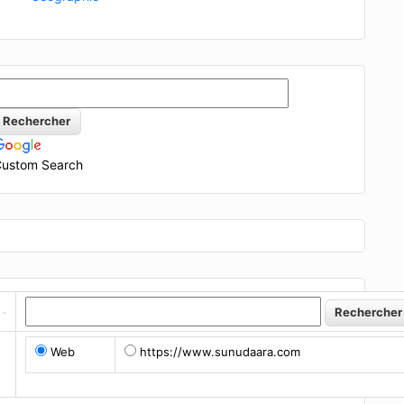
n
C
O
2
=
V
C
O
2
V
M
C
O
2
(
C
N
T
P
)
⇒
6
×
m
C
6
H
8
M
C
6
H
8
=
ustom Search
Web
https://www.sunudaara.com