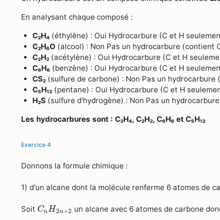
En analysant chaque composé :
C₂H₄
(éthylène) : Oui Hydrocarbure (C et H seulemen
C₂H₆O
(alcool) : Non Pas un hydrocarbure (contient 
C₂H₂
(acétylène) : Oui Hydrocarbure (C et H seuleme
C₆H₆
(benzène) : Oui Hydrocarbure (C et H seulemen
CS₂
(sulfure de carbone) : Non Pas un hydrocarbure (
C₅H₁₂
(pentane) : Oui Hydrocarbure (C et H seulemen
H₂S
(sulfure d'hydrogène) : Non Pas un hydrocarbure
Les hydrocarbures sont : C₂H₄, C₂H₂, C₆H₆ et C₅H₁₂
Exercice 4
Donnons la formule chimique :
1) d'un alcane dont la molécule renferme 6 atomes de c
C
n
H
2
n
+
2
Soit
un alcane avec 6 atomes de carbone don
C
H
2
+
2
n
n