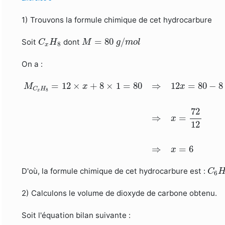
1) Trouvons la formule chimique de cet hydrocarbure
M
=
80
g
/
m
o
l
C
x
H
8
=
80
/
Soit
dont
C
H
M
g
m
o
l
8
x
On a :
M
C
x
H
8
=
12
×
x
+
8
×
1
=
80
⇒
12
x
=
80
−
8
=
72
⇒
x
=
72
=
12
×
+
8
×
1
=
80
⇒
12
=
80
−
8
M
x
x
C
H
8
x
72
⇒
=
x
12
⇒
=
6
x
C
6
D'où, la formule chimique de cet hydrocarbure est :
C
6
2) Calculons le volume de dioxyde de carbone obtenu.
Soit l'équation bilan suivante :