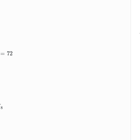
12
⇒
x
=
6
=
72
H
8
H
8