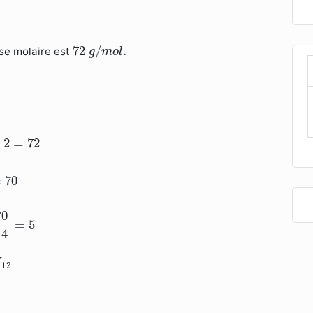
72
g
/
m
o
l
.
72
/
.
se molaire est
g
m
o
l
⇒
14
n
=
70
⇒
n
=
70
14
=
5
+
2
=
72
=
70
70
=
5
14
H
12
H
12