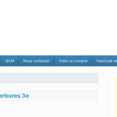
QCM
Nous contacter
Créer un compte
Fascicule d
carbures 3e