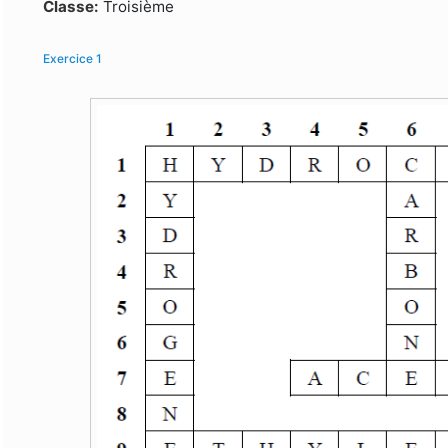
Formulaire de recherche
Classe:
Troisième
Exercice 1