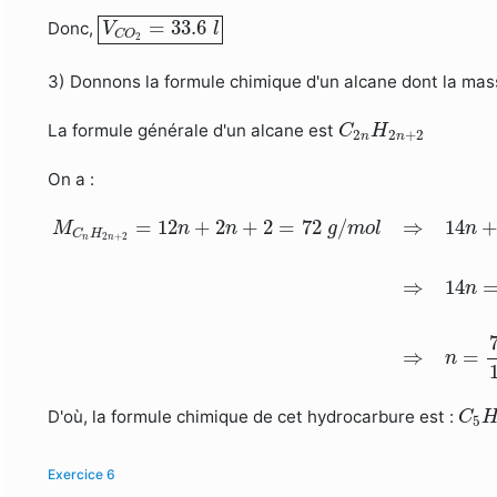
V
C
O
2
=
33.6
l
=
33.6
Donc,
V
l
C
O
2
3) Donnons la formule chimique d'un alcane dont la mas
C
2
n
H
2
n
+
2
La formule générale d'un alcane est
C
H
2
2
+
2
n
n
On a :
M
C
n
H
2
n
+
2
=
12
n
+
2
n
+
2
=
72
g
/
m
o
l
⇒
14
n
+
2
=
72
=
12
+
2
+
2
=
72
/
⇒
14
M
n
n
g
m
o
l
n
C
H
2
+
2
n
n
⇒
14
n
⇒
=
n
C
5
D'où, la formule chimique de cet hydrocarbure est :
C
5
Exercice 6