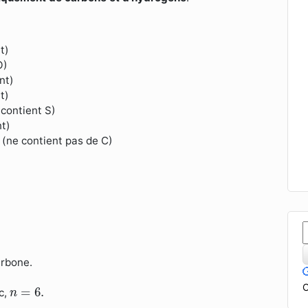
t)
O)
nt)
t)
contient S)
t)
 (ne contient pas de C)
arbone.
n
=
6.
C
=
6.
c,
n