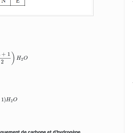
2
O
+
1
)
n
H
O
2
2
O
1
)
H
O
2
iquement de carbone et d'hydrogène
.