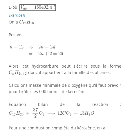
V
a
i
r
=
155402.4
l
D'où,
=
155402.4
V
l
a
i
r
Exercice 8
C
12
H
26
On a
C
H
12
26
Posons :
n
=
12
⇒
2
n
=
24
⇒
2
n
+
2
=
26
=
12
⇒
2
=
24
n
n
⇒
2
+
2
=
26
n
Alors, cet hydrocarbure peut s'écrire sous la forme
C
n
H
2
n
+
2
donc il appartient à la famille des alcanes.
C
H
2
+
2
n
n
Calculons masse minimale de dioxygène qu'il faut prévoir
600
pour brûler les
600
tonnes de kérosène.
Équation bilan de la réaction :
C
12
H
26
+
37
2
O
2
⟶
12
C
O
2
+
13
H
2
O
37
+
⟶
12
+
13
C
H
O
C
O
H
O
12
26
2
2
2
2
Pour une combustion complète du kérosène, on a :