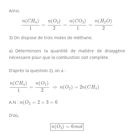
Ainsi,
n
(
C
H
4
)
1
=
n
(
O
2
)
2
=
n
(
C
O
2
)
1
=
n
(
H
2
O
)
2
(
)
(
)
(
)
(
)
n
C
H
n
O
n
C
O
n
H
O
4
2
2
2
=
=
=
1
2
1
2
3) On dispose de trois moles de méthane.
a) Déterminons la quantité de matière de dioxygène
nécessaire pour que la combustion soit complète.
D'après la question 2), on a :
n
(
C
H
4
)
1
=
n
(
O
2
)
2
⇒
n
(
O
2
)
=
2
n
(
C
H
4
)
(
)
(
)
n
C
H
n
O
4
2
=
⇒
(
)
=
2
(
)
n
O
n
C
H
2
4
1
2
n
(
O
2
=
2
×
3
=
6
A.N :
(
=
2
×
3
=
6
n
O
2
D'où,
n
(
O
2
)
=
6
m
o
l
(
)
=
6
n
O
m
o
l
2