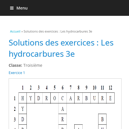
Menu
Vous êtes ici
Accueil
» Solutions des exercices : Les hydrocarbures 3e
Solutions des exercices : Les
hydrocarbures 3e
Classe:
Troisième
Exercice 1