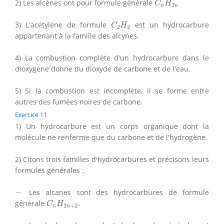
2) Les alcènes ont pour formule générale
C
H
2
n
n
C
2
H
2
3) L'acétylène de formule
est un hydrocarbure
C
H
2
2
appartenant à la famille des alcynes.
4) La combustion complète d'un hydrocarbure dans le
dioxygène donne du dioxyde de carbone et de l'eau.
5) Si la combustion est incomplète, il se forme entre
autres des fumées noires de carbone.
Exercice 11
1) Un hydrocarbure est un corps organique dont la
molécule ne renferme que du carbone et de l'hydrogène.
2) Citons trois familles d'hydrocarbures et précisons leurs
formules générales :
−
−
Les alcanes sont des hydrocarbures de formule
C
n
H
2
n
+
2
.
générale
.
C
H
2
+
2
n
n
−