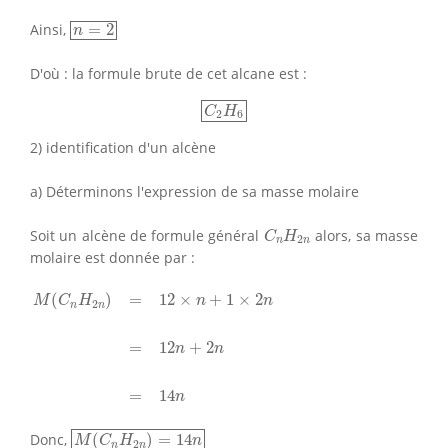
n
=
2
Ainsi,
=
2
n
D'où : la formule brute de cet alcane est :
C
2
H
6
C
H
2
6
2) identification d'un alcène
a) Déterminons l'expression de sa masse molaire
C
n
H
2
n
Soit un alcène de formule général
alors, sa masse
C
H
2
n
n
molaire est donnée par :
M
(
C
n
H
2
n
)
=
12
×
n
+
1
×
2
n
=
12
n
+
2
n
=
14
n
(
)
=
12
×
+
1
×
2
M
C
H
n
n
2
n
n
=
12
+
2
n
n
=
14
n
M
(
C
n
H
2
n
)
=
14
n
Donc,
(
)
=
14
M
C
H
n
2
n
n