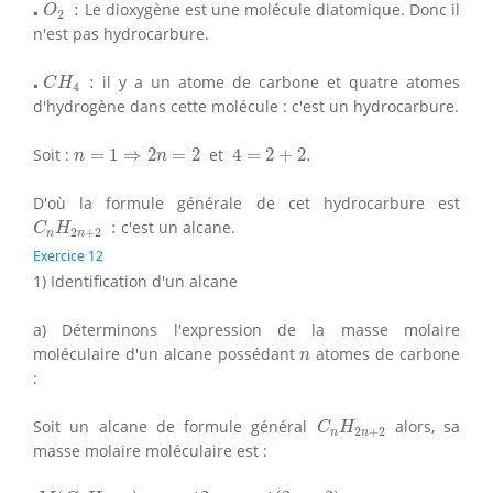
⋅
O
2
:
⋅
:
Le dioxygène est une molécule diatomique. Donc il
O
2
n'est pas hydrocarbure.
⋅
C
H
4
:
⋅
:
il y a un atome de carbone et quatre atomes
C
H
4
d'hydrogène dans cette molécule : c'est un hydrocarbure.
4
=
2
+
2.
n
=
1
⇒
2
n
=
2
Soit :
=
1
⇒
2
=
2
et
4
=
2
+
2.
n
n
D'où la formule générale de cet hydrocarbure est
C
n
H
2
n
+
2
:
:
c'est un alcane.
C
H
2
+
2
n
n
Exercice 12
1) Identification d'un alcane
a) Déterminons l'expression de la masse molaire
n
moléculaire d'un alcane possédant
atomes de carbone
n
:
C
n
H
2
n
+
2
Soit un alcane de formule général
alors, sa
C
H
2
+
2
n
n
masse molaire moléculaire est :
M
(
C
n
H
2
n
+
2
)
=
12
×
n
+
1
(
2
n
+
2
)
=
12
n
+
2
n
+
2
=
14
n
+
2