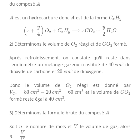
A
du composé
A
A
A
C
x
H
y
est un hydrocarbure donc
est de la forme
A
A
C
H
x
y
(
x
+
y
4
)
O
2
+
C
x
H
y
⟶
x
C
O
2
+
y
2
H
2
O
y
y
(
)
+
+
⟶
+
x
O
C
H
x
C
O
H
O
2
2
2
x
y
2
4
O
2
C
O
2
2) Déterminons le volume de
réagi et de
formé.
O
C
O
2
2
Après refroidissement, on constate qu'il reste dans
40
c
m
3
3
l'eudiomètre un mélange gazeux constitué de
40
de
c
m
20
c
m
3
3
dioxyde de carbone et
20
de dioxygène.
c
m
O
2
Donc le volume de
réagi est donné par
O
2
V
O
2
=
80
c
m
3
−
20
c
m
3
=
60
c
m
3
C
O
2
3
3
3
=
80
−
20
=
60
et le volume de
V
c
m
c
m
c
m
C
O
2
O
40
c
m
3
.
2
3
formé reste égal à
40
.
c
m
A
3) Déterminons la formule brute du composé
A
V
n
Soit
le nombre de mols et
le volume de gaz, alors
n
V
n
=
V
V
m
V
=
n