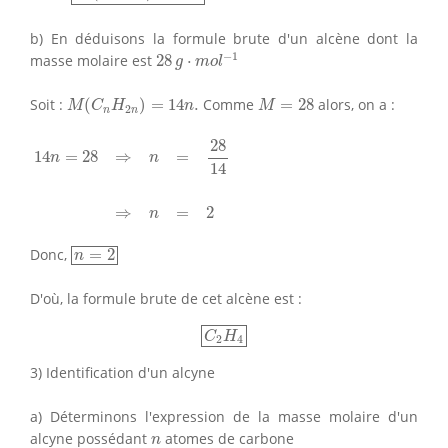
b) En déduisons la formule brute d'un alcène dont la
28
g
⋅
m
o
l
−
1
−
1
masse molaire est
28
⋅
g
m
o
l
M
(
C
n
H
2
n
)
=
14
n
.
M
=
28
Soit :
(
)
=
14
.
Comme
=
28
alors, on a :
M
C
H
n
M
2
n
n
14
n
=
28
⇒
n
=
28
14
⇒
n
=
2
28
14
=
28
⇒
=
n
n
14
⇒
=
2
n
n
=
2
Donc,
=
2
n
D'où, la formule brute de cet alcène est :
C
2
H
4
C
H
2
4
3) Identification d'un alcyne
a) Déterminons l'expression de la masse molaire d'un
n
alcyne possédant
atomes de carbone
n