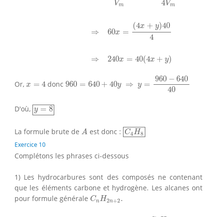
4
V
V
m
m
(
4
+
)
40
x
y
⇒
60
=
x
4
⇒
240
=
40
(
4
+
)
x
x
y
960
=
640
+
40
y
⇒
y
=
960
−
640
40
960
−
640
x
=
4
Or,
=
4
donc
960
=
640
+
40
⇒
=
x
y
y
40
y
=
8
D'où,
=
8
y
C
4
H
8
A
La formule brute de
est donc :
A
C
H
4
8
Exercice 10
Complétons les phrases ci-dessous
1) Les hydrocarbures sont des composés ne contenant
que les éléments carbone et hydrogène. Les alcanes ont
C
n
H
2
n
+
2
.
pour formule générale
.
C
H
2
+
2
n
n
C
n
H
2
n