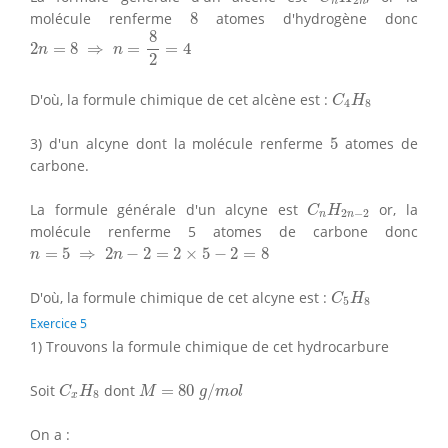
2
n
n
8
molécule renferme
8
atomes d'hydrogène donc
2
n
=
8
⇒
n
=
8
2
=
4
8
2
=
8
⇒
=
=
4
n
n
2
C
4
H
8
D'où, la formule chimique de cet alcène est :
C
H
4
8
5
3) d'un alcyne dont la molécule renferme
5
atomes de
carbone.
C
n
H
2
n
−
2
La formule générale d'un alcyne est
or, la
C
H
2
−
2
n
n
molécule renferme 5 atomes de carbone donc
n
=
5
⇒
2
n
−
2
=
2
×
5
−
2
=
8
=
5
⇒
2
−
2
=
2
×
5
−
2
=
8
n
n
C
5
H
8
D'où, la formule chimique de cet alcyne est :
C
H
5
8
Exercice 5
1) Trouvons la formule chimique de cet hydrocarbure
M
=
80
g
/
m
o
l
C
x
H
8
Soit
dont
=
80
/
C
H
M
g
m
o
l
8
x
On a :