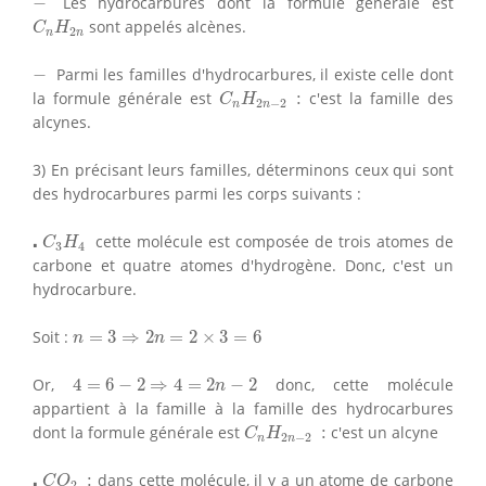
−
Les hydrocarbures dont la formule générale est
C
n
H
2
n
sont appelés alcènes.
C
H
2
n
n
−
−
Parmi les familles d'hydrocarbures, il existe celle dont
C
n
H
2
n
−
2
:
la formule générale est
:
c'est la famille des
C
H
2
−
2
n
n
alcynes.
3) En précisant leurs familles, déterminons ceux qui sont
des hydrocarbures parmi les corps suivants :
⋅
C
3
H
4
⋅
cette molécule est composée de trois atomes de
C
H
3
4
carbone et quatre atomes d'hydrogène. Donc, c'est un
hydrocarbure.
n
=
3
⇒
2
n
=
2
×
3
=
6
Soit :
=
3
⇒
2
=
2
×
3
=
6
n
n
4
=
6
−
2
⇒
4
=
2
n
−
2
Or,
4
=
6
−
2
⇒
4
=
2
−
2
donc, cette molécule
n
appartient à la famille à la famille des hydrocarbures
C
n
H
2
n
−
2
:
dont la formule générale est
:
c'est un alcyne
C
H
2
−
2
n
n
⋅
C
O
2
:
⋅
:
dans cette molécule, il y a un atome de carbone
C
O
2