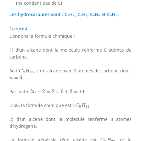
(ne contient pas de C)
Les hydrocarbures sont : C₂H₄, C₂H₂, C₆H₆ et C₅H₁₂
Exercice 4
Donnons la formule chimique :
1) d'un alcane dont la molécule renferme 6 atomes de
carbone.
C
n
H
2
n
+
2
Soit
un alcane avec 6 atomes de carbone donc,
C
H
2
+
2
n
n
n
=
6.
=
6.
n
2
n
+
2
=
2
×
6
+
2
=
14
Par suite,
2
+
2
=
2
×
6
+
2
=
14
n
C
6
H
14
D'où, la formule chimique est :
C
H
6
14
2) d'un alcène dont la molécule renferme 8 atomes
d'hydrogène.
C
n
H
2
n
La formule générale d'un alcène est
, or la
C
H