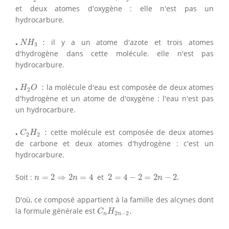
et deux atomes d'oxygène : elle n'est pas un
hydrocarbure.
⋅
N
H
3
:
⋅
:
il y a un atome d'azote et trois atomes
N
H
3
d'hydrogène dans cette molécule. elle n'est pas
hydrocarbure.
⋅
H
2
O
:
⋅
:
la molécule d'eau est composée de deux atomes
H
O
2
d'hydrogène et un atome de d'oxygène : l'eau n'est pas
un hydrocarbure.
⋅
C
2
H
2
:
⋅
:
cette molécule est composée de deux atomes
C
H
2
2
de carbone et deux atomes d'hydrogène : c'est un
hydrocarbure.
n
=
2
⇒
2
n
=
4
2
=
4
−
2
=
2
n
−
2.
Soit :
=
2
⇒
2
=
4
et
2
=
4
−
2
=
2
−
2.
n
n
n
D'où, ce composé appartient à la famille des alcynes dont
C
n
H
2
n
−
2
.
la formule générale est
.
C
H
2
−
2
n
n