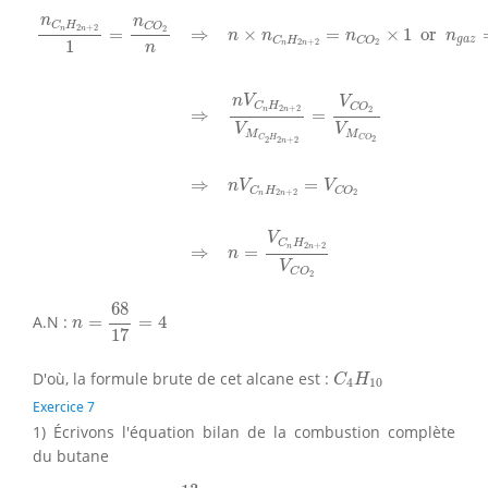
n
C
n
H
2
n
+
2
1
=
n
C
O
2
n
⇒
n
×
n
C
n
H
2
n
+
2
=
n
C
O
2
×
1
or
n
g
a
n
n
C
H
C
O
2
+
2
2
n
n
=
⇒
×
=
×
1
 or 
n
n
n
n
g
a
z
C
H
C
O
1
2
+
2
2
n
n
n
n
V
V
C
H
C
O
2
+
2
2
n
n
⇒
=
V
V
M
M
C
O
C
H
2
2
2
+
2
n
⇒
=
n
V
V
C
H
C
O
2
+
2
2
n
n
V
C
H
2
+
2
n
n
⇒
=
n
V
C
O
2
n
=
68
17
=
4
68
A.N :
=
=
4
n
17
C
4
H
10
D'où, la formule brute de cet alcane est :
C
H
4
10
Exercice 7
1) Écrivons l'équation bilan de la combustion complète
du butane
C
4
H
10
+
13
2
O
2
⟶
4
C
O
2
+
5
H
2
O