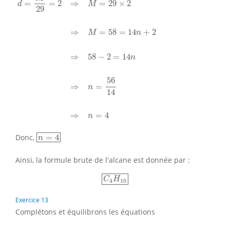
⇒
=
29
×
2
=
=
2
M
d
29
⇒
=
58
=
14
+
2
M
n
⇒
58
−
2
=
14
n
56
⇒
=
n
14
⇒
=
4
n
n
=
4
Donc,
=
4
n
Ainsi, la formule brute de l'alcane est donnée par :
C
4
H
10
C
H
4
10
Exercice 13
Complétons et équilibrons les équations