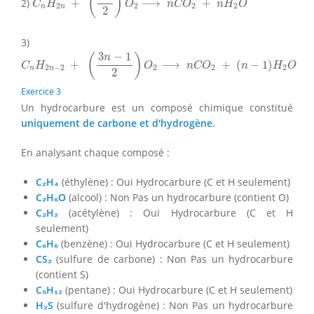
(
)
2)
+
⟶
+
C
H
O
n
C
O
n
H
O
2
2
2
2
n
n
2
3)
C
n
H
2
n
−
2
+
(
3
n
−
1
2
)
O
2
⟶
n
C
O
2
+
(
n
−
1
)
H
2
O
3
−
1
(
)
n
+
⟶
+
(
−
1
)
C
H
O
n
C
O
n
H
O
2
−
2
2
2
2
n
n
2
Exercice 3
Un hydrocarbure est un composé chimique constitué
uniquement de carbone et d'hydrogène
.
En analysant chaque composé :
C₂H₄
(éthylène) : Oui Hydrocarbure (C et H seulement)
C₂H₆O
(alcool) : Non Pas un hydrocarbure (contient O)
C₂H₂
(acétylène) : Oui Hydrocarbure (C et H
seulement)
C₆H₆
(benzène) : Oui Hydrocarbure (C et H seulement)
CS₂
(sulfure de carbone) : Non Pas un hydrocarbure
(contient S)
C₅H₁₂
(pentane) : Oui Hydrocarbure (C et H seulement)
H₂S
(sulfure d'hydrogène) : Non Pas un hydrocarbure