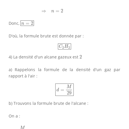
⇒
=
2
n
n
=
2
Donc,
=
2
n
D'où, la formule brute est donnée par :
C
2
H
2
C
H
2
2
2
4) La densité d'un alcane gazeux est
2
a) Rappelons la formule de la densité d'un gaz par
rapport à l'air :
d
=
M
29
M
=
d
29
b) Trouvons la formule brute de l'alcane :
On a :
d
=
M
29
=
2
⇒
M
=
29
×
2
⇒
M
=
58
=
14
n
+
2
⇒
58
−
2
=
14
n
⇒
n
=
5
M