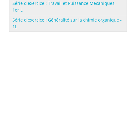
Série d'exercice : Travail et Puissance Mécaniques -
1er L
Série d'exercice : Généralité sur la chimie organique -
1L