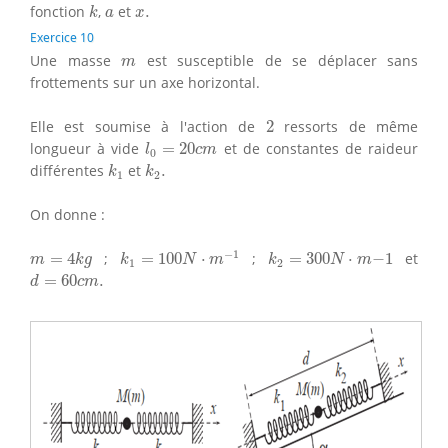
k
a
x
.
fonction
,
et
.
k
a
x
Exercice 10
m
Une masse
est susceptible de se déplacer sans
m
frottements sur un axe horizontal.
2
Elle est soumise à l'action de
2
ressorts de même
l
0
=
20
c
m
longueur à vide
=
20
et de constantes de raideur
l
c
m
0
k
1
k
2
.
différentes
et
.
k
k
1
2
On donne :
k
1
=
100
N
⋅
m
−
1
m
=
4
k
g
k
2
=
300
N
⋅
m
−
1
−
1
=
4
;
=
100
⋅
;
=
300
⋅
−
1
et
m
k
g
k
N
m
k
N
m
1
2
d
=
60
c
m
.
=
60
.
d
c
m