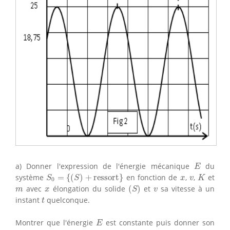
E
a) Donner l'expression de l'énergie mécanique
du
E
S
0
=
{
(
S
)
+
ressort
}
K
x
v
système
=
{
(
)
+
ressort
}
en fonction de
,
,
et
S
S
x
v
K
0
(
S
)
m
x
v
avec
élongation du solide
(
)
et
sa vitesse à un
m
x
S
v
t
instant
quelconque.
t
E
Montrer que l'énergie
est constante puis donner son
E