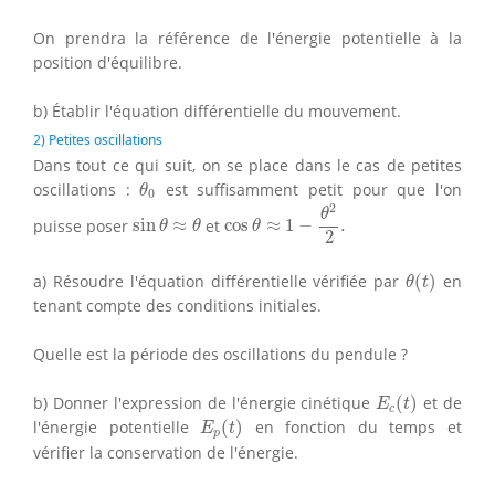
On prendra la référence de l'énergie potentielle à la
position d'équilibre.
b) Établir l'équation différentielle du mouvement.
2) Petites oscillations
Dans tout ce qui suit, on se place dans le cas de petites
θ
0
oscillations :
est suffisamment petit pour que l'on
θ
0
cos
θ
≈
1
−
θ
2
2
.
2
sin
θ
≈
θ
θ
puisse poser
sin
≈
et
cos
≈
1
−
.
θ
θ
θ
2
θ
(
t
)
a) Résoudre l'équation différentielle vérifiée par
(
)
en
θ
t
tenant compte des conditions initiales.
Quelle est la période des oscillations du pendule ?
E
c
(
t
)
b) Donner l'expression de l'énergie cinétique
(
)
et de
E
t
c
E
p
(
t
)
l'énergie potentielle
(
)
en fonction du temps et
E
t
p
vérifier la conservation de l'énergie.