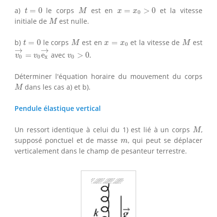
M
t
=
0
x
=
x
0
>
0
a)
=
0
le corps
est en
=
>
0
et la vitesse
t
M
x
x
0
M
initiale de
est nulle.
M
M
M
t
=
0
x
=
x
0
b)
=
0
le corps
est en
=
et la vitesse de
est
t
M
x
x
M
0
v
0
→
=
v
0
e
x
→
→
→
v
0
>
0.
=
e
avec
>
0.
v
v
v
0
0
x
0
Déterminer l'équation horaire du mouvement du corps
M
dans les cas a) et b).
M
Pendule élastique vertical
M
Un ressort identique à celui du 1) est lié à un corps
,
M
m
supposé ponctuel et de masse
, qui peut se déplacer
m
verticalement dans le champ de pesanteur terrestre.