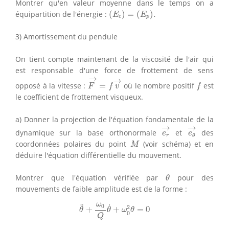
Montrer qu'en valeur moyenne dans le temps on a
(
E
c
)
=
(
E
p
)
.
équipartition de l'énergie :
(
)
=
(
)
.
E
E
c
p
3) Amortissement du pendule
On tient compte maintenant de la viscosité de l'air qui
est responsable d'une force de frottement de sens
F
→
=
f
v
→
→
→
f
opposé à la vitesse :
=
où le nombre positif
est
F
f
v
f
le coefficient de frottement visqueux.
a) Donner la projection de l'équation fondamentale de la
e
r
→
e
θ
→
→
→
dynamique sur la base orthonormale
et
des
e
e
r
θ
M
coordonnées polaires du point
(voir schéma) et en
M
déduire l'équation différentielle du mouvement.
θ
Montrer que l'équation vérifiée par
pour des
θ
mouvements de faible amplitude est de la forme :
θ
¨
+
ω
0
Q
θ
˙
+
ω
0
2
θ
=
0
ω
˙
¨
0
2
+
+
=
0
θ
θ
ω
θ
0
Q