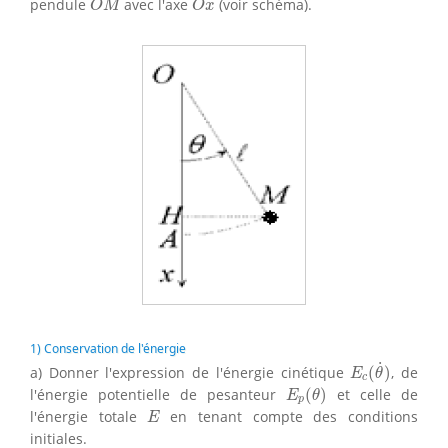
pendule
avec l'axe
(voir schéma).
O
M
O
x
1) Conservation de l'énergie
E
c
(
θ
˙
)
˙
a) Donner l'expression de l'énergie cinétique
(
)
, de
E
θ
c
E
p
(
θ
)
l'énergie potentielle de pesanteur
(
)
et celle de
E
θ
p
E
l'énergie totale
en tenant compte des conditions
E
initiales.