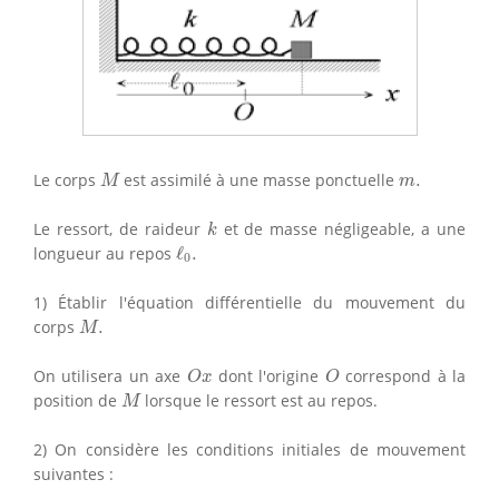
M
m
.
Le corps
est assimilé à une masse ponctuelle
.
M
m
k
Le ressort, de raideur
et de masse négligeable, a une
k
ℓ
0
.
longueur au repos
ℓ
.
0
1) Établir l'équation différentielle du mouvement du
M
.
corps
.
M
O
x
O
On utilisera un axe
dont l'origine
correspond à la
O
x
O
M
position de
lorsque le ressort est au repos.
M
2) On considère les conditions initiales de mouvement
suivantes :