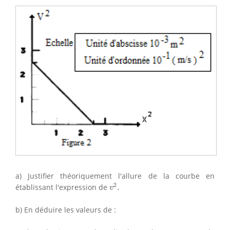
a) Justifier théoriquement l'allure de la courbe en
v
2
.
2
établissant l'expression de
.
v
b) En déduire les valeurs de :
−