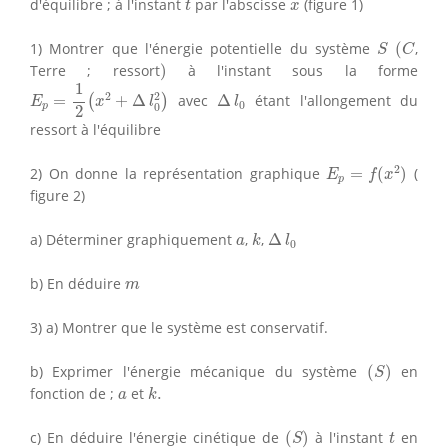
x
d'équilibre ; à l'instant
par l'abscisse
(figure 1)
t
x
(
C
S
1) Montrer que l'énergie potentielle du système
(
,
S
C
)
Terre ; ressort
)
à l'instant sous la forme
E
p
=
1
2
(
x
2
+
Δ
l
0
2
)
1
Δ
l
0
2
2
=
+
Δ
avec
Δ
étant l'allongement du
(
)
E
x
l
l
0
p
0
2
ressort à l'équilibre
E
p
=
f
(
x
2
)
2
2) On donne la représentation graphique
=
(
)
(
E
f
x
p
figure 2)
k
Δ
l
0
a
a) Déterminer graphiquement
,
,
Δ
a
k
l
0
m
b) En déduire
m
3) a) Montrer que le système est conservatif.
(
S
)
b) Exprimer l'énergie mécanique du système
(
)
en
S
k
.
a
fonction de ;
et
.
a
k
(
S
)
t
c) En déduire l'énergie cinétique de
(
)
à l'instant
en
S
t