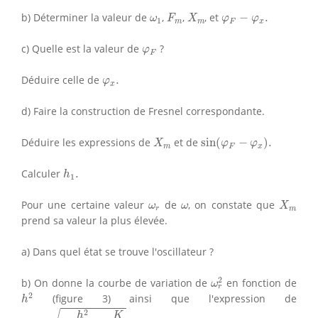
F
m
X
m
φ
F
−
φ
x
.
ω
1
b) Déterminer la valeur de
,
,
, et
−
.
ω
F
X
φ
φ
1
m
m
F
x
φ
F
c) Quelle est la valeur de
?
φ
F
φ
x
.
Déduire celle de
.
φ
x
d) Faire la construction de Fresnel correspondante.
sin
(
φ
F
−
φ
x
)
.
X
m
Déduire les expressions de
et de
sin
(
−
)
.
X
φ
φ
m
F
x
h
1
.
Calculer
.
h
1
X
m
ω
r
ω
Pour une certaine valeur
de
, on constate que
ω
ω
X
r
m
prend sa valeur la plus élevée.
a) Dans quel état se trouve l'oscillateur ?
ω
r
2
2
b) On donne la courbe de variation de
en fonction de
ω
r
h
2
2
(figure 3) ainsi que l'expression de
h
ω
r
=
−
h
2
2
m
2
+
K
m
.
2
h
K