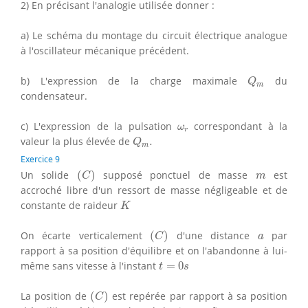
2) En précisant l'analogie utilisée donner :
a) Le schéma du montage du circuit électrique analogue
à l'oscillateur mécanique précédent.
Q
m
b) L'expression de la charge maximale
du
Q
m
condensateur.
ω
r
c) L'expression de la pulsation
correspondant à la
ω
r
Q
m
.
valeur la plus élevée de
.
Q
m
Exercice 9
(
C
)
m
Un solide
(
)
supposé ponctuel de masse
est
C
m
accroché libre d'un ressort de masse négligeable et de
K
constante de raideur
K
(
C
)
a
On écarte verticalement
(
)
d'une distance
par
C
a
rapport à sa position d'équilibre et on l'abandonne à lui-
t
=
0
s
même sans vitesse à l'instant
=
0
t
s
(
C
)
La position de
(
)
est repérée par rapport à sa position
C
t