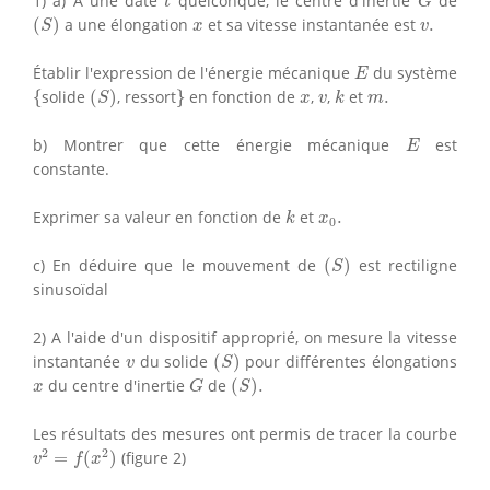
1) a) A une date
quelconque, le centre d'inertie
de
t
G
(
S
)
x
v
.
(
)
a une élongation
et sa vitesse instantanée est
.
S
x
v
E
Établir l'expression de l'énergie mécanique
du système
E
{
(
S
)
}
k
x
v
m
.
{
solide
(
)
, ressort
}
en fonction de
,
,
et
.
S
x
v
k
m
E
b) Montrer que cette énergie mécanique
est
E
constante.
k
x
0
.
Exprimer sa valeur en fonction de
et
.
k
x
0
(
S
)
c) En déduire que le mouvement de
(
)
est rectiligne
S
sinusoïdal
2) A l'aide d'un dispositif approprié, on mesure la vitesse
(
S
)
v
instantanée
du solide
(
)
pour différentes élongations
v
S
(
S
)
.
G
x
du centre d'inertie
de
(
)
.
x
G
S
Les résultats des mesures ont permis de tracer la courbe
v
2
=
f
(
x
2
)
2
2
=
(
)
(figure 2)
v
f
x