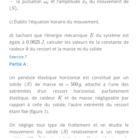
ω
0
x
0
−
la pulsation
et l'amplitude
du mouvement de
ω
x
0
0
(
S
)
(
)
,
S
c) Établir l'équation horaire du mouvement.
E
d) Sachant que l'énergie mécanique
du système est
E
0.0625
J
égale à
0.0625
, calculer les valeurs de la constante de
J
k
m
raideur
du ressort et la masse
du solide
k
m
Exercice 7
Partie A :
Un pendule élastique horizontal est constitué par un
(
S
)
m
=
500
g
solide
(
)
de masse
=
500
, attaché à l'une des
S
m
g
extrémités d'un ressort horizontal, parfaitement
K
élastique, de raideur
et de masse négligeable par
K
rapport à celle du solide, l'autre extrémité du ressort
étant fixe (figure 1).
On néglige tout type de frottement et on étudie le
(
S
)
mouvement du solide
(
)
relativement à un repère
S
(
O
,
i
→
)
O