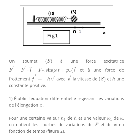
(
S
)
On soumet
(
)
à une force excitatrice
S
F
→
=
F
→
⋅
i
→
=
F
m
sin
(
ω
t
+
φ
F
)
i
→
→
→
=
⋅
=
sin
(
+
)
et à une force de
F
F
i
F
ω
t
φ
i
m
F
f
→
=
−
h
v
→
v
→
→
→
→
(
S
)
h
frottement
=
−
avec
la vitesse de
(
)
et
une
f
h
v
v
S
h
constante positive.
1) Établir l'équation différentielle régissant les variations
x
.
de l'élongation
.
x
h
1
h
ω
1
ω
Pour une certaine valeur
de
et une valeur
de
,
h
h
ω
ω
1
1
F
x
on obtient les courbes de variations de
et de
en
F
x
fonction de temps (figure 2).