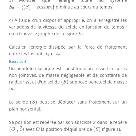
3) Montrer que l'énergie totale du système
S
0
=
{
(
S
)
+
ressort
}
=
{
(
)
+
ressort
}
diminue au cours du temps.
S
S
0
4) À l'aide d'un dispositif approprié, on a enregistré les
variations de la vitesse du solide en fonction du temps ;
on a trouvé le graphe de la figure 3 :
Calculer l'énergie dissipée par la force de frottement
t
1
t
2
.
entre les instants
et
.
t
t
1
2
Exercice 8
Un pendule élastique est constitué d'un ressort à spires
non jointives, de masse négligeable et de constante de
(
S
)
K
raideur
, et d'un solide
(
)
supposé ponctuel de masse
K
S
m
.
.
m
(
S
)
Le solide
(
)
peut se déplacer sans frottement sur un
S
plan horizontal.
x
Sa position est repérée par son abscisse
dans le repère
x
(
O
,
i
→
)
(
S
)
O
(
,
)
avec
la position d'équilibre de
(
)
(figure 1).
O
i
O
S