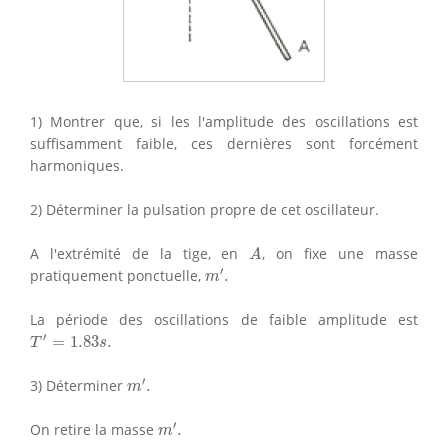
1) Montrer que, si les l'amplitude des oscillations est
suffisamment faible, ces dernières sont forcément
harmoniques.
2) Déterminer la pulsation propre de cet oscillateur.
A
A l'extrémité de la tige, en
, on fixe une masse
A
m
′
.
′
pratiquement ponctuelle,
.
m
La période des oscillations de faible amplitude est
T
′
=
1.83
s
.
′
=
1.83
.
T
s
m
′
.
′
3) Déterminer
.
m
m
′
.
′
On retire la masse
.
m