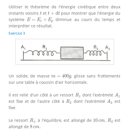
Utiliser le théorème de l'énergie cinétique entre deux
t
+
d
t
t
instants voisins
et
+
d
pour montrer que l'énergie du
t
t
t
E
=
E
c
+
E
p
système
=
+
diminue au cours du temps et
E
E
E
c
p
interpréter ce résultat.
Exercice 3
m
=
400
g
Un solide, de masse
=
400
, glisse sans frottements
m
g
sur une table à coussin d'air horizontale.
R
1
A
1
Il est relié d'un côté à un ressort
dont l'extrémité
R
A
1
1
R
2
A
2
est fixe et de l'autre côté à
dont l'extrémité
est
R
A
2
2
fixe.
R
1
R
2
10
c
m
Le ressort
, à l'équilibre, est allongé de
10
,
est
R
c
m
R
1
2
8
c
m
.
allongé de
8
.
c
m