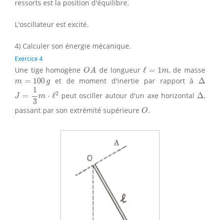
ressorts est la position d'équilibre.
L'oscillateur est excité.
4) Calculer son énergie mécanique.
Exercice 4
O
A
ℓ
=
1
m
Une tige homogène
de longueur
ℓ
=
1
, de masse
O
A
m
Δ
m
=
100
g
=
100
et de moment d'inertie par rapport à
Δ
m
g
J
=
1
3
m
⋅
ℓ
2
1
Δ
2
=
⋅
ℓ
peut osciller autour d'un axe horizontal
Δ
,
J
m
3
O
.
passant par son extrémité supérieure
.
O