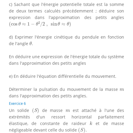
c) Sachant que l'énergie potentielle totale est la somme
de deux termes calculés précédemment ; déduire son
expression dans l'approximation des petits angles
(
cos
θ
≈
1
−
θ
2
/
2
,
sin
θ
≈
θ
)
2
(
cos
≈
1
−
/
2
,
sin
≈
)
θ
θ
θ
θ
d) Exprimer l'énergie cinétique du pendule en fonction
θ
.
de l'angle
.
θ
En déduire une expression de l'énergie totale du système
dans l'approximation des petits angles
e) En déduire l'équation différentielle du mouvement.
m
Déterminer la pulsation du mouvement de la masse
m
dans l'approximation des petits angles.
Exercice 6
(
S
)
m
Un solide
(
)
de masse
est attaché à l'une des
S
m
extrémités d'un ressort horizontal parfaitement
k
élastique, de constante de raideur
et de masse
k
(
S
)
.
négligeable devant celle du solide
(
)
.
S