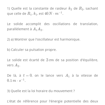
k
2
R
2
1) Quelle est la constante de raideur
de
, sachant
k
R
2
2
40
N
⋅
m
−
1
.
R
1
k
1
−
1
que celle de
,
, est
40
⋅
.
R
k
N
m
1
1
Le solide accomplit des oscillations de translation,
A
1
A
2
.
parallèlement à
.
A
A
1
2
2) a) Montrer que l'oscillateur est harmonique.
b) Calculer sa pulsation propre.
2
c
m
Le solide est écarté de
2
de sa position d'équilibre,
c
m
A
2
.
vers
.
A
2
A
1
t
=
0
De là, à
=
0
, on le lance vers
à la vitesse de
t
A
1
0.1
m
⋅
s
−
1
.
−
1
0.1
⋅
.
m
s
3) Quelle est la loi horaire du mouvement ?
L'état de référence pour l'énergie potentielle des deux