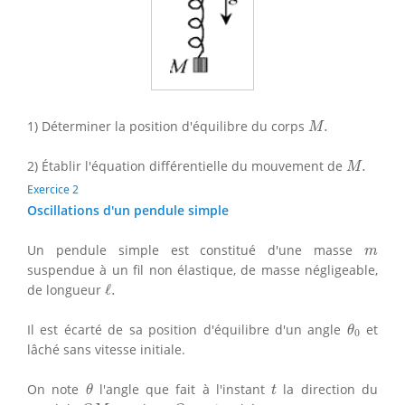
M
.
1) Déterminer la position d'équilibre du corps
.
M
M
.
2) Établir l'équation différentielle du mouvement de
.
M
Exercice 2
Oscillations d'un pendule simple
m
Un pendule simple est constitué d'une masse
m
suspendue à un fil non élastique, de masse négligeable,
ℓ
.
de longueur
ℓ
.
θ
0
Il est écarté de sa position d'équilibre d'un angle
et
θ
0
lâché sans vitesse initiale.
θ
t
On note
l'angle que fait à l'instant
la direction du
θ
t
O
M
O
x