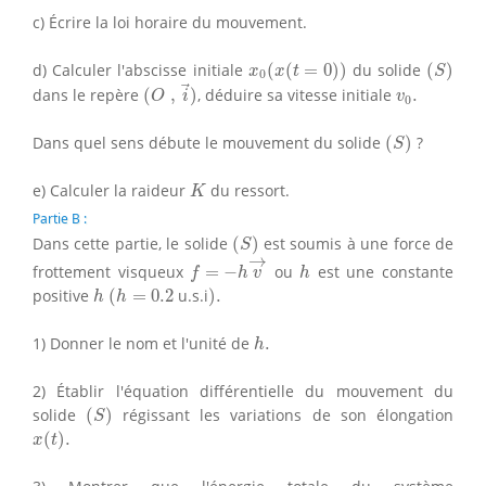
c) Écrire la loi horaire du mouvement.
x
0
(
x
(
t
=
0
)
)
(
S
)
d) Calculer l'abscisse initiale
(
(
=
0
)
)
du solide
(
)
x
x
t
S
0
(
O
,
i
→
)
v
0
.
dans le repère
(
,
)
, déduire sa vitesse initiale
.
O
i
v
0
(
S
)
Dans quel sens débute le mouvement du solide
(
)
?
S
K
e) Calculer la raideur
du ressort.
K
Partie B :
(
S
)
Dans cette partie, le solide
(
)
est soumis à une force de
S
f
=
−
h
v
→
→
h
frottement visqueux
=
−
ou
est une constante
f
h
v
h
(
h
=
0.2
)
.
h
positive
(
=
0.2
u.s.i
)
.
h
h
h
.
1) Donner le nom et l'unité de
.
h
2) Établir l'équation différentielle du mouvement du
(
S
)
solide
(
)
régissant les variations de son élongation
S
x
(
t
)
.
(
)
.
x
t