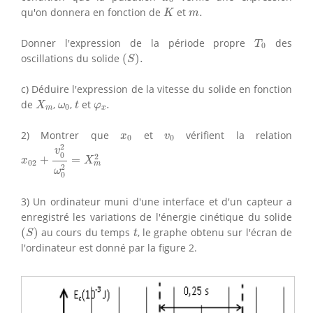
K
m
.
qu'on donnera en fonction de
et
.
K
m
T
0
Donner l'expression de la période propre
des
T
0
(
S
)
.
oscillations du solide
(
)
.
S
c) Déduire l'expression de la vitesse du solide en fonction
X
m
t
ω
0
φ
x
.
de
,
,
et
.
X
ω
t
φ
0
m
x
x
0
v
0
2) Montrer que
et
vérifient la relation
x
v
0
0
x
02
+
v
0
2
ω
0
2
=
X
m
2
2
v
0
2
+
=
x
X
02
m
2
ω
0
3) Un ordinateur muni d'une interface et d'un capteur a
enregistré les variations de l'énergie cinétique du solide
(
S
)
t
(
)
au cours du temps
, le graphe obtenu sur l'écran de
S
t
l'ordinateur est donné par la figure 2.