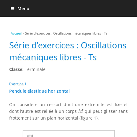
Menu
Vous êtes ici
Accueil
» Série d'exercices : Oscillations mécaniques libres - Ts
Série d'exercices : Oscillations
mécaniques libres - Ts
Classe:
Terminale
Exercice 1
Pendule élastique horizontal
On considère un ressort dont une extrémité est fixe et
M
dont l'autre est reliée à un corps
qui peut glisser sans
M
frottement sur un plan horizontal (figure 1).