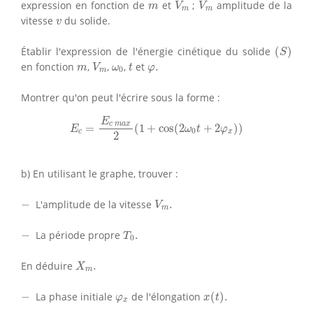
V
m
V
m
m
expression en fonction de
et
;
amplitude de la
m
V
V
m
m
v
vitesse
du solide.
v
(
S
)
Établir l'expression de l'énergie cinétique du solide
(
)
S
V
m
t
m
ω
0
φ
.
en fonction
,
,
,
et
.
m
V
ω
t
φ
0
m
Montrer qu'on peut l'écrire sous la forme :
E
c
=
E
c
m
a
x
2
(
1
+
cos
(
2
ω
0
t
+
2
φ
x
)
)
E
c
m
a
x
=
(
1
+
cos
(
2
+
2
)
)
E
ω
t
φ
0
c
x
2
b) En utilisant le graphe, trouver :
V
m
.
−
−
L'amplitude de la vitesse
.
V
m
T
0
.
−
−
La période propre
.
T
0
X
m
.
En déduire
.
X
m
x
(
t
)
.
−
φ
x
−
La phase initiale
de l'élongation
(
)
.
φ
x
t
x