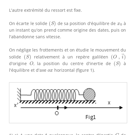
L'autre extrémité du ressort est fixe.
(
S
)
x
0
On écarte le solide
(
)
de sa position d'équilibre de
à
S
x
0
un instant qu'on prend comme origine des dates, puis on
l'abandonne sans vitesse.
On néglige les frottements et on étudie le mouvement du
(
O
,
i
→
)
(
S
)
solide
(
)
relativement à un repère galiléen
(
,
)
S
O
i
(
S
)
O
d'origine
, la position du centre d'inertie de
(
)
à
O
S
o
x
l'équilibre et d'axe
horizontal (figure 1).
o
x
G
t