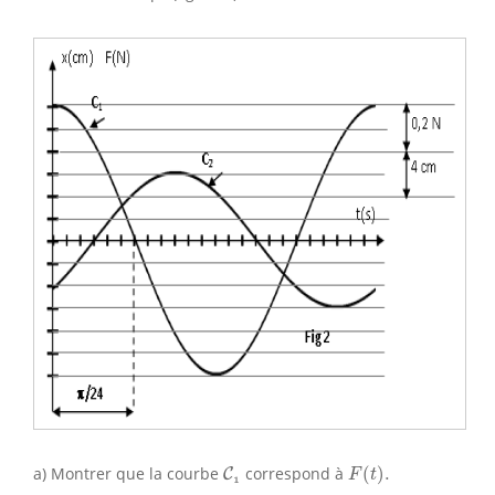
F
(
t
)
.
C
1
a) Montrer que la courbe
correspond à
(
)
.
C
F
t
1