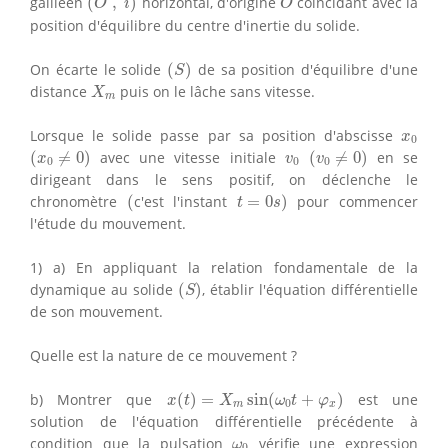
galiléen
(
,
)
horizontal, d'origine
coïncidant avec la
O
i
O
position d'équilibre du centre d'inertie du solide.
(
S
)
On écarte le solide
(
)
de sa position d'équilibre d'une
S
X
m
distance
puis on le lâche sans vitesse.
X
m
x
0
Lorsque le solide passe par sa position d'abscisse
x
0
(
x
0
≠
0
)
(
v
0
≠
0
)
v
0
(
≠
0
)
avec une vitesse initiale
(
≠
0
)
en se
x
v
v
0
0
0
dirigeant dans le sens positif, on déclenche le
(
t
=
0
s
)
chronomètre
(
c'est l'instant
=
0
)
pour commencer
t
s
l'étude du mouvement.
1) a) En appliquant la relation fondamentale de la
(
S
)
dynamique au solide
(
)
, établir l'équation différentielle
S
de son mouvement.
Quelle est la nature de ce mouvement ?
x
(
t
)
=
X
m
sin
(
ω
0
t
+
φ
x
)
b) Montrer que
(
)
=
sin
(
+
)
est une
x
t
X
ω
t
φ
0
m
x
solution de l'équation différentielle précédente à
ω
0
condition que la pulsation
vérifie une expression
ω
0