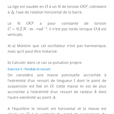
O
O
′
O
′
La tige est soudée en
à un fil de torsion
, colinéaire
O
O
O
Δ
à
Δ
, l'axe de rotation horizontal de la barre.
O
O
′
′
Le fil
a pour constante de torsion
O
O
C
=
0.2
N
⋅
m
⋅
r
a
d
−
1
O
A
−
1
=
0.2
⋅
⋅
, il n'est pas tordu lorsque
est
C
N
m
r
a
d
O
A
verticale.
4) a) Montrer que cet oscillateur n'est pas harmonique,
mais qu'il peut être linéarisé.
b) Calculer dans ce cas sa pulsation propre.
Exercice 5 : Pendule et ressort
On considère une masse ponctuelle accrochée à
l
l'extrémité d'un ressort de longueur
dont le point de
l
O
m
suspension est fixé en
, Cette masse
est de plus
O
m
k
accrochée à l'extrémité d'un ressort de raideur
dont
k
A
.
l'autre extrémité au point
.
A
A l'équilibre le ressort est horizontal et la masse est
O