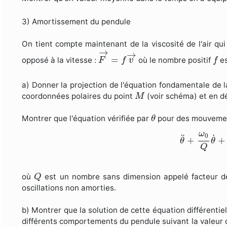
3) Amortissement du pendule
On tient compte maintenant de la viscosité de l'air qu
F
→
=
f
v
→
→
→
f
=
opposé à la vitesse :
où le nombre positif
es
F
f
v
f
a) Donner la projection de l'équation fondamentale de
M
coordonnées polaires du point
(voir schéma) et en dé
M
θ
Montrer que l'équation vérifiée par
pour des mouvement
θ
θ
¨
+
ω
0
Q
θ
˙
ω
0
˙
¨
+
+
θ
θ
Q
Q
où
est un nombre sans dimension appelé facteur de 
Q
oscillations non amorties.
b) Montrer que la solution de cette équation différentie
différents comportements du pendule suivant la valeur 