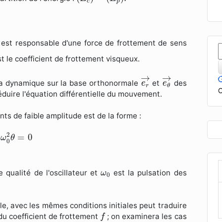
c
p
i est responsable d'une force de frottement de sens
t le coefficient de frottement visqueux.
e
r
→
e
θ
→
→
→
 la dynamique sur la base orthonormale
et
des
e
e
r
θ
C
duire l'équation différentielle du mouvement.
s de faible amplitude est de la forme :
+
ω
0
2
θ
=
0
2
=
0
ω
θ
0
ω
0
qualité de l'oscillateur et
est la pulsation des
ω
0
lle, avec les mêmes conditions initiales peut traduire
f
du coefficient de frottement
; on examinera les cas
f