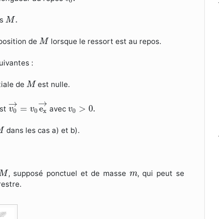
0
M
.
.
ps
M
M
position de
lorsque le ressort est au repos.
M
uivantes :
M
tiale de
est nulle.
M
v
0
→
=
v
0
e
x
→
→
→
v
0
>
0.
=
e
>
0.
st
avec
v
v
v
0
0
x
0
M
dans les cas a) et b).
M
M
m
, supposé ponctuel et de masse
, qui peut se
M
m
estre.