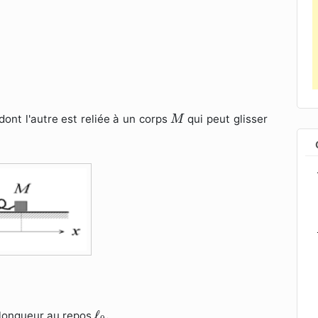
M
dont l'autre est reliée à un corps
qui peut glisser
M
ℓ
0
.
ℓ
.
 longueur au repos