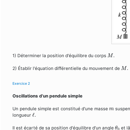
M
.
.
1) Déterminer la position d'équilibre du corps
M
M
.
.
2) Établir l'équation différentielle du mouvement de
M
Exercice 2
Oscillations d'un pendule simple
m
Un pendule simple est constitué d'une masse
suspend
m
ℓ
.
ℓ
.
longueur
θ
0
Il est écarté de sa position d'équilibre d'un angle
et l
θ
0