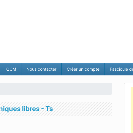
QCM
Nous contacter
Créer un compte
Fascicule d
niques libres - Ts