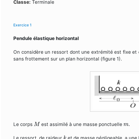
Formulaire de recherche
Classe:
Terminale
Exercice 1
Pendule élastique horizontal
On considère un ressort dont une extrémité est fixe et 
sans frottement sur un plan horizontal (figure 1).
M
m
.
.
Le corps
est assimilé à une masse ponctuelle
M
m
k
Le ressort, de raideur
et de masse négligeable, a une
k