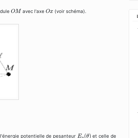
O
M
O
x
ndule
avec l'axe
(voir schéma).
O
M
O
x
E
p
(
θ
)
(
)
 l'énergie potentielle de pesanteur
et celle de
E
θ
p