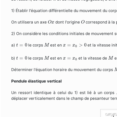
1) Établir l'équation différentielle du mouvement du cor
O
x
O
On utilisera un axe
dont l'origine
correspond à la 
O
x
O
2) On considère les conditions initiales de mouvement s
t
=
0
M
x
=
x
0
>
0
=
0
=
>
0
a)
le corps
est en
et la vitesse ini
t
M
x
x
0
t
=
0
M
M
x
=
x
0
=
0
=
b)
le corps
est en
et la vitesse de
e
t
M
x
x
M
0
Déterminer l'équation horaire du mouvement du corps
Pendule élastique vertical
Un ressort identique à celui du 1) est lié à un corps
déplacer verticalement dans le champ de pesanteur terr