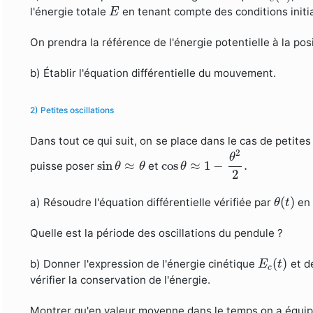
E
l'énergie totale
en tenant compte des conditions initi
E
On prendra la référence de l'énergie potentielle à la posi
b) Établir l'équation différentielle du mouvement.
2) Petites oscillations
Dans tout ce qui suit, on se place dans le cas de petites 
cos
θ
≈
1
−
θ
2
2
.
2
θ
sin
θ
≈
θ
sin
≈
cos
≈
1
−
.
puisse poser
et
θ
θ
θ
2
θ
(
t
)
(
)
a) Résoudre l'équation différentielle vérifiée par
en 
θ
t
Quelle est la période des oscillations du pendule ?
E
c
(
t
)
(
)
b) Donner l'expression de l'énergie cinétique
et de
E
t
c
vérifier la conservation de l'énergie.
Montrer qu'en valeur moyenne dans le temps on a équipar