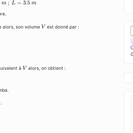
m
;
L
=
3.5
m
;
=
3.5
m
L
m
re.
V
e alors, son volume
est donné par :
V
C
V
uivalent à
alors, on obtient :
V
mba.
: