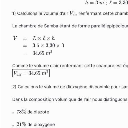
h
=
3
m
;
ℓ
=
3.30
=
3
;
ℓ
=
3.30
h
m
V
air
1) Calculons le volume d'air
renfermant cette chamb
V
air
La chambre de Samba étant de forme parallélépipédiqu
V
=
L
×
ℓ
×
h
=
3.5
×
3.30
×
3
=
34.65
m
3
=
×
ℓ
×
V
L
h
=
3.5
×
3.30
×
3
3
=
34.65
m
Comme le volume d'air renfermant cette chambre est éq
V
air
=
34.65
m
3
3
=
34.65
V
m
air
2) Calculons le volume de dioxygène disponible pour sa
Dans la composition volumique de l'air nous distinguons 
⋅
78
%
⋅
78
%
de diazote
⋅
21
%
⋅
21
%
de dioxygène