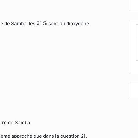
21
%
21
%
re de Samba, les
sont du dioxygène.
mbre de Samba
même approche que dans la question 2).