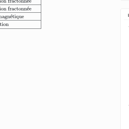
tion fractonn
é
e
tion fractonn
é
e
magn
é
tique
tion