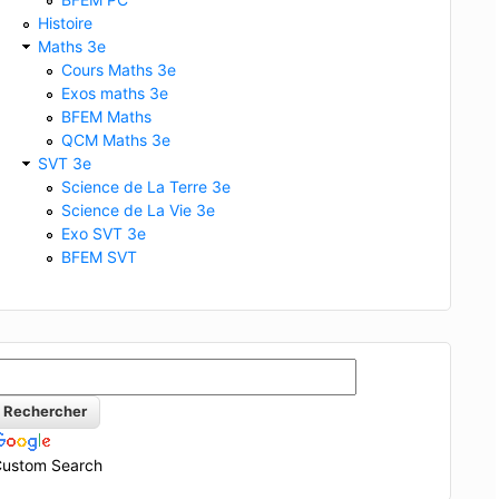
Histoire
Maths 3e
Cours Maths 3e
Exos maths 3e
BFEM Maths
QCM Maths 3e
SVT 3e
Science de La Terre 3e
Science de La Vie 3e
Exo SVT 3e
BFEM SVT
on fractonnée
d
Distillation fractonnée
e
Triage magnét
ustom Search