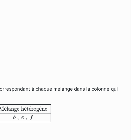
 correspondant à chaque mélange dans la colonne qui
élange hétérogène
a
,
c
,
d
b
,
e
,
f
M
é
lange h
é
t
é
rog
è
ne
,
,
b
e
f