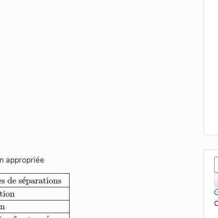
n appropriée
 de séparations
a
Décantation
b
Filtration
c
Distillati
s de s
é
parations
tion
C
on