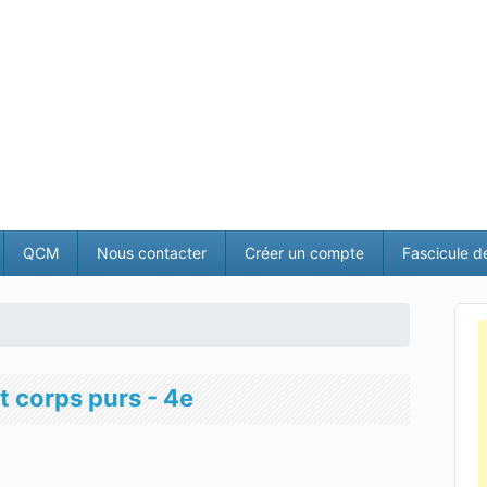
QCM
Nous contacter
Créer un compte
Fascicule d
t corps purs - 4e