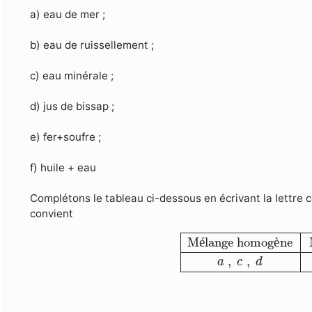
a) eau de mer ;
b) eau de ruissellement ;
c) eau minérale ;
d) jus de bissap ;
e) fer+soufre ;
f) huile + eau
Complétons le tableau ci-dessous en écrivant la lettre
convient
Mélange homogène
M
M
é
lange homog
è
ne
,
,
a
c
d