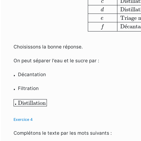
Distilla
c
Distilla
d
Triage 
e
D
é
canta
f
Choisissons la bonne réponse.
On peut séparer l'eau et le sucre par :
⋅
⋅
Décantation
⋅
⋅
Filtration
⋅
Distillation
⋅
Distillation
Exercice 4
Complétons le texte par les mots suivants :