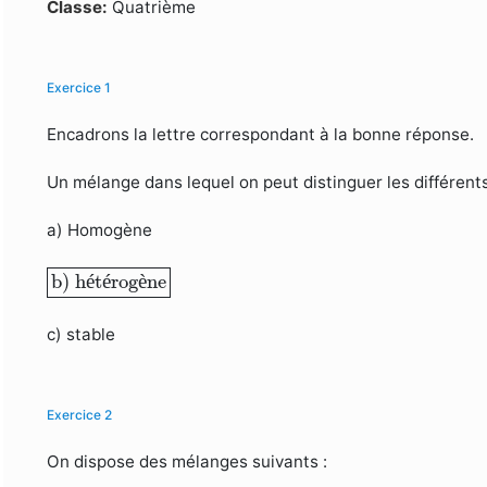
Formulaire de recherche
Classe:
Quatrième
Exercice 1
Encadrons la lettre correspondant à la bonne réponse.
Un mélange dans lequel on peut distinguer les différents
a) Homogène
b) hétérogène
b) h
é
t
é
rog
è
ne
c) stable
Exercice 2
On dispose des mélanges suivants :