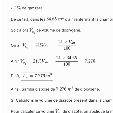
⋅
1
%
⋅
1
%
de gaz rare
34.65
m
3
3
34.65
De ce fait, dans les
d'air renfermant la chamb
m
V
O
2
Soit alors
ce volume de dioxygène.
V
O
2
V
O
2
=
21
%
V
air
=
21
×
V
air
100
21
×
V
air
=
21
%
=
On a :
V
V
air
100
O
2
V
O
2
=
21
%
V
air
=
21
×
34.65
100
=
7.276
21
×
34.65
=
21
%
=
=
7.276
A.N :
V
V
air
100
O
2
V
O
2
=
7.276
m
3
3
=
7.276
D'où,
V
m
O
2
7.276
m
3
3
7.276
Ainsi, Samba dispose de
de dioxygène.
m
3) Calculons le volume de diazote présent dans la cha
V
N
2
Pour calculer ce volume
de diazote, on applique la 
V