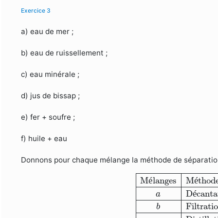
Exercice 3
a) eau de mer ;
b) eau de ruissellement ;
c) eau minérale ;
d) jus de bissap ;
e) fer + soufre ;
f) huile + eau
Donnons pour chaque mélange la méthode de séparatio
Mélanges
Méthodes
M
é
langes
M
é
thode
D
é
canta
a
Filtrati
b